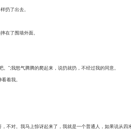
一样扔了出去。
的摔在了围墙外面。
吧。";我怒气腾腾的爬起来，说扔就扔，不经过我的同意。
神看着我。
的回答，不对。我马上惊讶起来了，我就是一个普通人，如果说从四