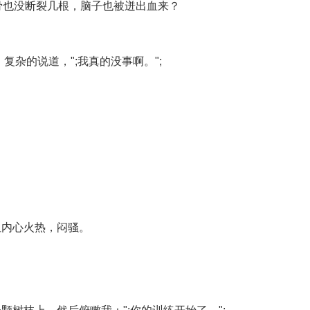
骨也没断裂几根，脑子也被迸出血来？
复杂的说道，";我真的没事啊。";
但内心火热，闷骚。