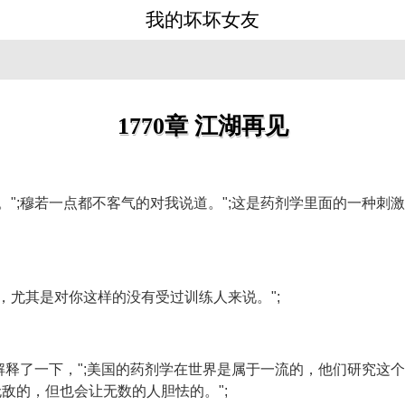
我的坏坏女友
1770章 江湖再见
吃啊。";穆若一点都不客气的对我说道。";这是药剂学里面的一种
，尤其是对你这样的没有受过训练人来说。";
若解释了一下，";美国的药剂学在世界是属于一流的，他们研究
敌的，但也会让无数的人胆怯的。";