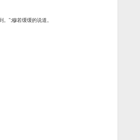
。";穆若缓缓的说道。