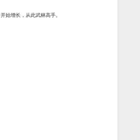
力开始增长，从此武林高手。