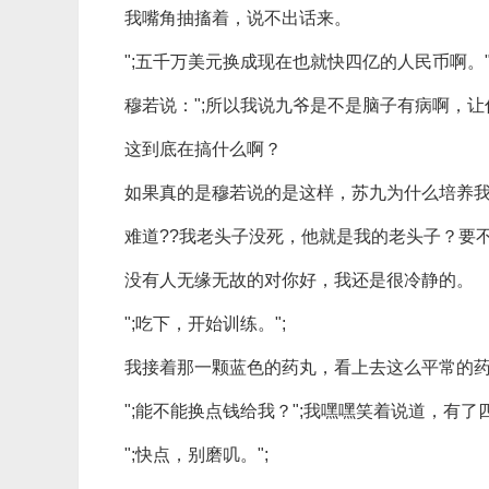
我嘴角抽搐着，说不出话来。
";五千万美元换成现在也就快四亿的人民币啊。";
穆若说：";所以我说九爷是不是脑子有病啊，让
这到底在搞什么啊？
如果真的是穆若说的是这样，苏九为什么培养
难道??我老头子没死，他就是我的老头子？要
没有人无缘无故的对你好，我还是很冷静的。
";吃下，开始训练。";
我接着那一颗蓝色的药丸，看上去这么平常的
";能不能换点钱给我？";我嘿嘿笑着说道，有
";快点，别磨叽。";