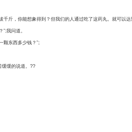
力拔千斤，你能想象得到？但我们的人通过吃了这药丸。就可以达到
";我问道。
一颗东西多少钱？";
若缓缓的说道。??