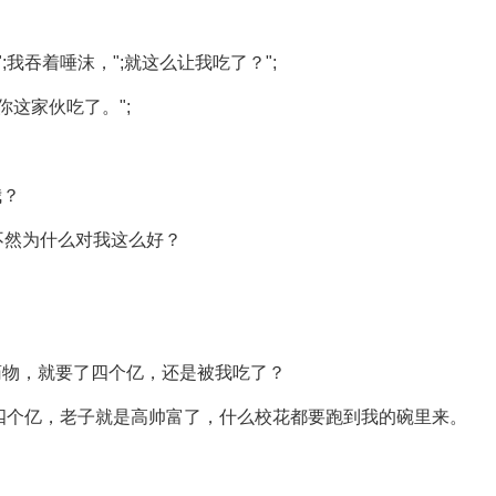
我吞着唾沫，";就这么让我吃了？";
你这家伙吃了。";
我？
不然为什么对我这么好？
药物，就要了四个亿，还是被我吃了？
了四个亿，老子就是高帅富了，什么校花都要跑到我的碗里来。