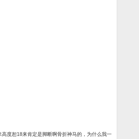
米高度恕18来肯定是脚断啊骨折神马的，为什么我一