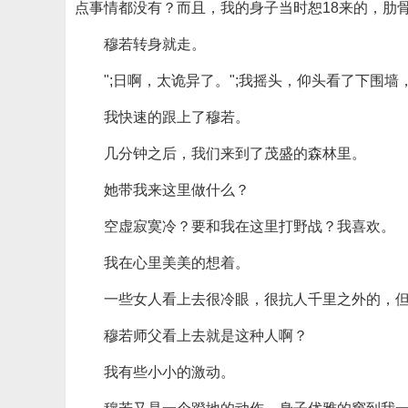
点事情都没有？而且，我的身子当时恕18来的，肋
穆若转身就走。
";日啊，太诡异了。";我摇头，仰头看了下围墙，
我快速的跟上了穆若。
几分钟之后，我们来到了茂盛的森林里。
她带我来这里做什么？
空虚寂寞冷？要和我在这里打野战？我喜欢。
我在心里美美的想着。
一些女人看上去很冷眼，很抗人千里之外的，
穆若师父看上去就是这种人啊？
我有些小小的激动。