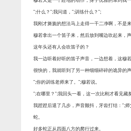
穆若又是一个蹬地的动作，身子优雅的窜到我一颗
";什么？";我问道，";训练什么？";
我刚才旖旎的想法马上走得一干二净啊，不是
穆若拿出一个笛子来，然后放到嘴边吹起来，
这年头还有人会吹笛子的？
我一边听着好听的笛子声音，一边想着，这穆
很快的，我就听到了另一种细细碎碎的诡异的
";你的训练老师来了。";穆若说。
";在哪里？";我回头一看，这一次比刚才看见
我蹬蹬后退了几步，声音颤抖，牙齿打结：";师
蛇。
好多蛇正从四面八方的爬行过来。