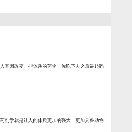
刺激人基因改变一些体质的药物，你吃下去之后最起码
这个药剂学就是让人的体质更加的强大，更加具备动物