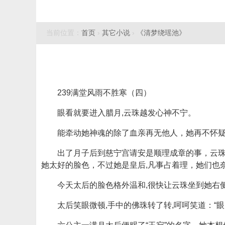
当前位置：
首页
›
其它小说
›
《清梦绕瑶池》
239满堂风雨不胜寒（四）
眼看就要进入腊月,云珠越发心神不宁。
能牵动她神魂的除了血亲再无他人，她再不怀疑
出了月子后到慈宁宫请安是顺理成章的事，云珠
她太好的脸色，不过她是皇后,凡事占着理，她们也
今天太后的脸色格外温和,很快让云珠坐到她右
太后笑眼微顿,手中的佛珠转了转,呵呵笑道：“