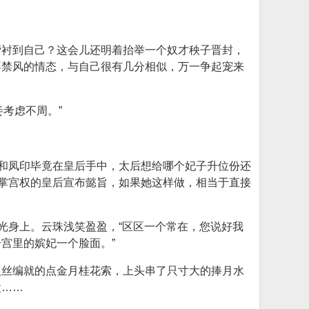
帮衬到自己？这会儿还明着抬举一个奴才秧子晋封，
不禁风的情态，与自己很有几分相似，万一争起宠来
考虑不周。”
表和凤印毕竟在皇后手中，太后想给哪个妃子升位份还
执掌宫权的皇后宣布懿旨，如果她这样做，相当于直接
光身上。云珠浅笑盈盈，“区区一个常在，您说好我
宫里的嫔妃一个脸面。”
银丝编就的点金月桂花索，上头串了只寸大的捧月水
运……