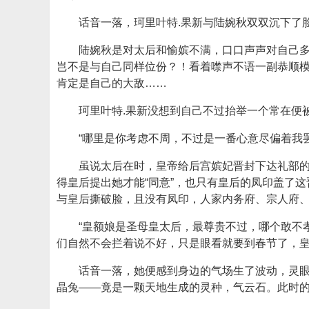
话音一落，珂里叶特.果新与陆婉秋双双沉下了
陆婉秋是对太后和愉嫔不满，口口声声对自己
岂不是与自己同样位份？！看着噤声不语一副恭顺
肯定是自己的大敌……
珂里叶特.果新没想到自己不过抬举一个常在便被
“哪里是你考虑不周，不过是一番心意尽偏着我罢
虽说太后在时，皇帝给后宫嫔妃晋封下达礼部的
得皇后提出她才能“同意”，也只有皇后的凤印盖了
与皇后撕破脸，且没有凤印，人家内务府、宗人府
“皇额娘是圣母皇太后，最尊贵不过，哪个敢不
们自然不会拦着说不好，只是眼看就要到春节了，皇
话音一落，她便感到身边的气场生了波动，灵
晶兔——竟是一颗天地生成的灵种，气云石。此时