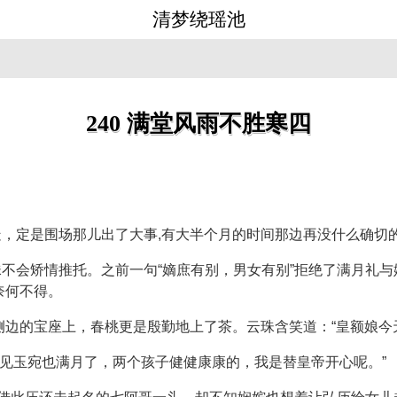
清梦绕瑶池
240 满堂风雨不胜寒四
，定是围场那儿出了大事,有大半个月的时间那边再没什么确切
不会矫情推托。之前一句“嫡庶有别，男女有别”拒绝了满月礼与
奈何不得。
侧边的宝座上，春桃更是殷勤地上了茶。云珠含笑道：“皇额娘今
眼见玉宛也满月了，两个孩子健健康康的，我是替皇帝开心呢。”