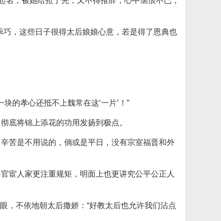
儿起名，被她给抢了先，又不得推辞，心中恼恨不已，
乖巧，这些日子很得太后娘娘心意，若是得了恩典也
块的孝心还抵不上魏常在这‘一片’！”
，彻底将锦上添花的功用发扬到极点。
，辛苦是不用说的，倘或是平日，没有宗室福晋和外
爵官宦人家更注重规矩，明面上也更讲究公平公正人
一眼，不依地朝太后撒娇：“好教太后也允许我们沾点