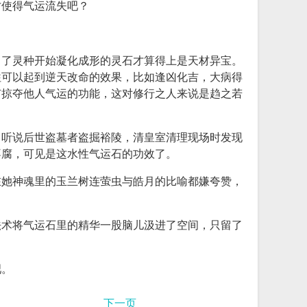
才使得气运流失吧？
出了灵种开始凝化成形的灵石才算得上是天材异宝。
往可以起到逆天改命的效果，比如逢凶化吉，大病得
有掠夺他人气运的功能，这对修行之人来说是趋之若
。听说后世盗墓者盗掘裕陵，清皇室清理现场时发现
不腐，可见是这水性气运石的功效了。
在她神魂里的玉兰树连萤虫与皓月的比喻都嫌夸赞，
法术将气运石里的精华一股脑儿汲进了空间，只留了
吧。
下一页