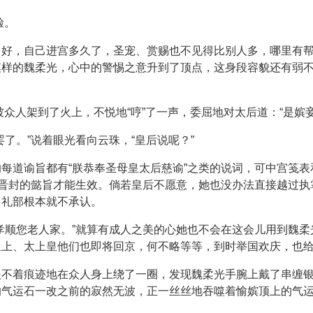
脸。
多好，自己进宫多久了，圣宠、赏赐也不见得比别人多，哪里有
模样的魏柔光，心中的警惕之意升到了顶点，这身段容貌还有弱
众人架到了火上，不悦地“哼”了一声，委屈地对太后道：“是嫔妾
了。”说着眼光看向云珠，“皇后说呢？”
每道谕旨都有“朕恭奉圣母皇太后慈谕”之类的说词，可中宫笺
这晋封的懿旨才能生效。倘若皇后不愿意，她也没办法直接越过
、礼部根本就不承认。
孝顺您老人家。”就算有成人之美的心她也不会在这会儿用到魏柔
上、太上皇他们也即将回京，何不略等等，到时举国欢庆，也给
眼不着痕迹地在众人身上绕了一圈，发现魏柔光手腕上戴了串缠
的气运石一改之前的寂然无波，正一丝丝地吞噬着愉嫔顶上的气