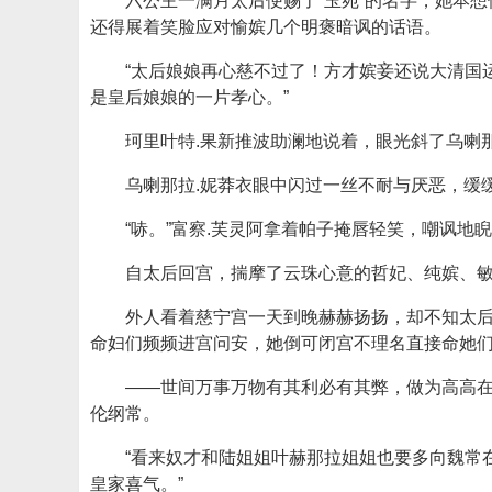
六公主一满月太后便赐了“玉宛”的名字，她本
还得展着笑脸应对愉嫔几个明褒暗讽的话语。
“太后娘娘再心慈不过了！方才嫔妾还说大清国
是皇后娘娘的一片孝心。”
珂里叶特.果新推波助澜地说着，眼光斜了乌喇
乌喇那拉.妮莽衣眼中闪过一丝不耐与厌恶，缓
“哧。”富察.芙灵阿拿着帕子掩唇轻笑，嘲讽地
自太后回宫，揣摩了云珠心意的哲妃、纯嫔、
外人看着慈宁宫一天到晚赫赫扬扬，却不知太
命妇们频频进宫问安，她倒可闭宫不理名直接命她
——世间万事万物有其利必有其弊，做为高高
伦纲常。
“看来奴才和陆姐姐叶赫那拉姐姐也要多向魏常
皇家喜气。”