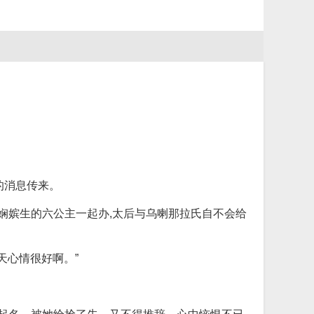
的消息传来。
娴嫔生的六公主一起办,太后与乌喇那拉氏自不会给
天心情很好啊。”