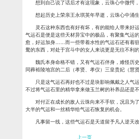
想到自己说了话后才有这现象，云珠心中微愕
想起历史上荣亲王永琪英年早逝，云珠心中涌
灵石这种东西也有好有坏，有的能给人带来好
气运石是便是这些天材异宝中的极品，有聚集气运
愈，好运加身……而一些带着水性的气运石还有着
鹜的东西，对处于宫斗中的女人来说更是无往不利
魏氏本身命格不错，又有气运石伴身，难怪历
同葬裕陵地宫的二后（孝贤、孝仪）三皇贵妃（慧
只是这气运石再好也不过是块影响佩戴之人气
不过将气运石里的精华拿来做玉兰树的补养品还是
对付正在成长的敌人云珠向来不手软，况且为
大半的气运和一丝精华给气运石恢复的机会。
凡事留一线，这些气运石是天道留予凡人逆天
上一页