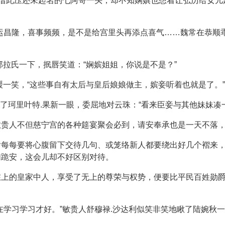
想借此压还未起名的七阿哥一头，却不知娴嫔也想着让弘历给女
运昌隆，喜事频频，是不是给宫里头再添点喜气……魏常在恭顺
那拉氏一下，抿唇笑道：“娴嫔姐姐，你说是不是？”
缓一笑，“这些事自有太后与皇后娘娘做主，嫔妾听着也就是了。”
睨了珂里叶特.果新一眼，委屈地对云珠：“看来臣妾与其他妹妹凑一
敏贵人不但慈宁宫的各种筵宴聚会必到，请安奉承也是一天不落
后每每要将心腹留下交待几句、或笼络新人都要绕出好几个褶来
们跪安，这会儿却不好区别对待。
在上的皇家中人，享受了无上的尊荣与权势，便要比平民百姓勋
在学习学习才好。”敏贵人舒穆禄.沙达利似笑非笑地瞅了陆婉秋