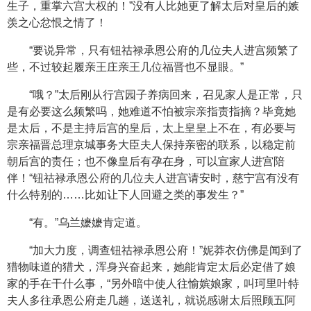
生子，重掌六宫大权的！”没有人比她更了解太后对皇后的嫉
羡之心忿恨之情了！
“要说异常，只有钮祜禄承恩公府的几位夫人进宫频繁了
些，不过较起履亲王庄亲王几位福晋也不显眼。”
“哦？”太后刚从行宫园子养病回来，召见家人是正常，只
是有必要这么频繁吗，她难道不怕被宗亲指责指摘？毕竟她
是太后，不是主持后宫的皇后，太上皇皇上不在，有必要与
宗亲福晋总理京城事务大臣夫人保持亲密的联系，以稳定前
朝后宫的责任；也不像皇后有孕在身，可以宣家人进宫陪
伴！“钮祜禄承恩公府的几位夫人进宫请安时，慈宁宫有没有
什么特别的……比如让下人回避之类的事发生？”
“有。”乌兰嬷嬷肯定道。
“加大力度，调查钮祜禄承恩公府！”妮莽衣仿佛是闻到了
猎物味道的猎犬，浑身兴奋起来，她能肯定太后必定借了娘
家的手在干什么事，“另外暗中使人往愉嫔娘家，叫珂里叶特
夫人多往承恩公府走几趟，送送礼，就说感谢太后照顾五阿