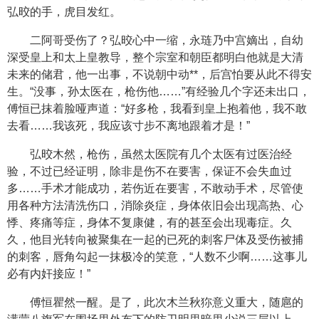
弘晈的手，虎目发红。
二阿哥受伤了？弘晈心中一缩，永琏乃中宫嫡出，自幼
深受皇上和太上皇教导，整个宗室和朝臣都明白他就是大清
未来的储君，他一出事，不说朝中动**，后宫怕要从此不得安
生。“没事，孙太医在，枪伤他……”有经验几个字还未出口，
傅恒已抹着脸哑声道：“好多枪，我看到皇上抱着他，我不敢
去看……我该死，我应该寸步不离地跟着才是！”
弘晈木然，枪伤，虽然太医院有几个太医有过医治经
验，不过已经证明，除非是伤不在要害，保证不会失血过
多……手术才能成功，若伤近在要害，不敢动手术，尽管使
用各种方法清洗伤口，消除炎症，身体依旧会出现高热、心
悸、疼痛等症，身体不复康健，有的甚至会出现毒症。久
久，他目光转向被聚集在一起的已死的刺客尸体及受伤被捕
的刺客，唇角勾起一抹极冷的笑意，“人数不少啊……这事儿
必有内奸接应！”
傅恒瞿然一醒。是了，此次木兰秋狝意义重大，随扈的