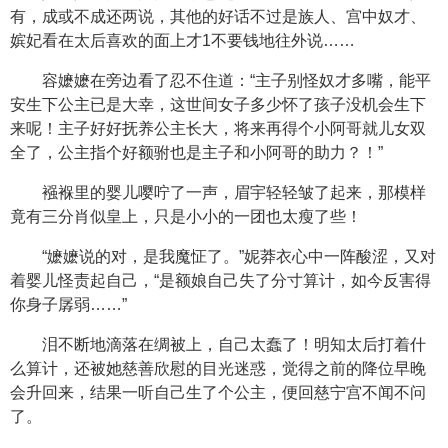
有，成或不成还两说，其他的好话不过是族人、宫中奴才、
嫔妃看在太后喜欢的面上才1不要钱地往外说……
容嬷嬷在旁边看了忍不住道：“主子别怪奴才多嘴，能平
安生下公主已是大幸，这世间女子多少怀了孩子没机会生下
来呢！主子好好抚养公主长大，将来再得个小阿哥就儿女双
全了，公主指个好额驸也是主子和小阿哥的助力？！”
襁褓里的婴儿嘤咛了一声，眉宇轻轻皱了起来，那模样
竟有三分肖似皇上，只是小小的一团也太瘦了些！
“嬷嬷说的对，是我魔怔了。”妮莽衣心中一阵酸涩，又对
着婴儿怪责起自己，“是额娘自己失了分寸算计，如今反害得
你身子孱弱……”
泪不断地滴落在绸被上，自己太蠢了！明知太后打着什
么算计，还被她慈善欣慰的目光迷惑，觉得之前的降位早晚
会升回来，结果一听自己生了个公主，便回慈宁宫不闻不问
了。