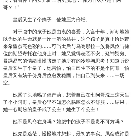
恨，看着怀里的女儿面上阴沉沉地：“你为什么不是个阿
哥？！”
皇后又生了个嫡子，使她压力倍增。
对于腹中的孩子她是由衷的喜爱，入宫十年，渐渐地她
以为她的生命就是一座干涸的枯井，这个孩子是真正给她带
来希望点亮色彩的……可当太后与乌喇那拉一族将凤位与储
位的期望寄托在他身上时，她又觉得忐忑不安，疑神疑鬼、
暴躁易怒的情绪慢慢挤走了她所有的冷静与思考！知道听说
皇后又生了个皇子，她害怕，怕自己生下的不是个阿哥，怕
皇后又有嫡子傍身后位愈发稳固，怕自己到头来……一场
空。
她昏了头地喝了催产药，想着自己在七阿哥洗三这天生
了个小阿哥，皇后心里不知怎么膈应怎么不舒服……结果，
她一心期盼的皇子成了公主！她生了个公主！
她不是凤命在身吗？她腹中的孩子不是贵不可方吗？
她先是迷茫，慢慢地才想起，最初的事实。凤命或许是