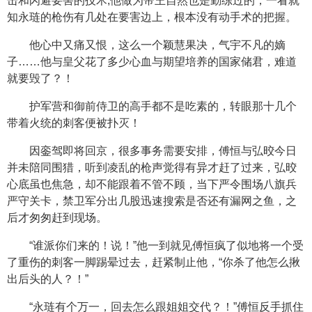
击和闪避要害的技术,他做为帝王自然也是勤练过的，一看就
知永琏的枪伤有几处在要害边上，根本没有动手术的把握。
他心中又痛又恨，这么一个颖慧果决，气宇不凡的嫡
子……他与皇父花了多少心血与期望培养的国家储君，难道
就要毁了？！
护军营和御前侍卫的高手都不是吃素的，转眼那十几个
带着火统的刺客便被扑灭！
因銮驾即将回京，很多事务需要安排，傅恒与弘晈今日
并未陪同围猎，听到凌乱的枪声觉得有异才赶了过来，弘晈
心底虽也焦急，却不能跟着不管不顾，当下严令围场八旗兵
严守关卡，禁卫军分出几股迅速搜索是否还有漏网之鱼，之
后才匆匆赶到现场。
“谁派你们来的！说！”他一到就见傅恒疯了似地将一个受
了重伤的刺客一脚踢晕过去，赶紧制止他，“你杀了他怎么揪
出后头的人？！”
“永琏有个万一，回去怎么跟姐姐交代？！”傅恒反手抓住