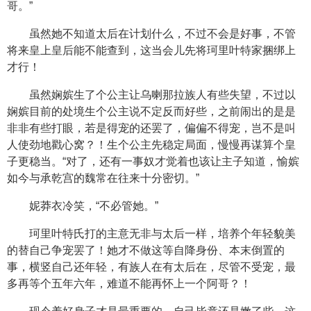
哥。”
虽然她不知道太后在计划什么，不过不会是好事，不管
将来皇上皇后能不能查到，这当会儿先将珂里叶特家捆绑上
才行！
虽然娴嫔生了个公主让乌喇那拉族人有些失望，不过以
娴嫔目前的处境生个公主说不定反而好些，之前闹出的是是
非非有些打眼，若是得宠的还罢了，偏偏不得宠，岂不是叫
人使劲地戳心窝？！生个公主先稳定局面，慢慢再谋算个皇
子更稳当。“对了，还有一事奴才觉着也该让主子知道，愉嫔
如今与承乾宫的魏常在往来十分密切。”
妮莽衣冷笑，“不必管她。”
珂里叶特氏打的主意无非与太后一样，培养个年轻貌美
的替自己争宠罢了！她才不做这等自降身份、本末倒置的
事，横竖自己还年轻，有族人在有太后在，尽管不受宠，最
多再等个五年六年，难道不能再怀上一个阿哥？！