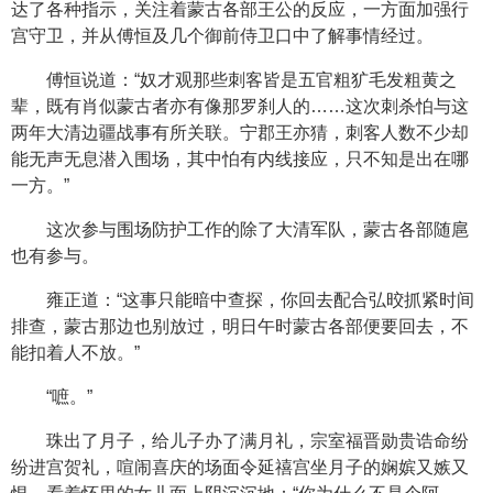
达了各种指示，关注着蒙古各部王公的反应，一方面加强行
宫守卫，并从傅恒及几个御前侍卫口中了解事情经过。
傅恒说道：“奴才观那些刺客皆是五官粗犷毛发粗黄之
辈，既有肖似蒙古者亦有像那罗刹人的……这次刺杀怕与这
两年大清边疆战事有所关联。宁郡王亦猜，刺客人数不少却
能无声无息潜入围场，其中怕有内线接应，只不知是出在哪
一方。”
这次参与围场防护工作的除了大清军队，蒙古各部随扈
也有参与。
雍正道：“这事只能暗中查探，你回去配合弘晈抓紧时间
排查，蒙古那边也别放过，明日午时蒙古各部便要回去，不
能扣着人不放。”
“嗻。”
珠出了月子，给儿子办了满月礼，宗室福晋勋贵诰命纷
纷进宫贺礼，喧闹喜庆的场面令延禧宫坐月子的娴嫔又嫉又