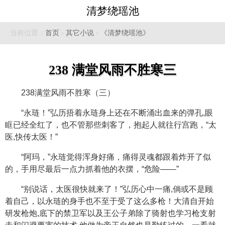
清梦绕瑶池
当前位置：
首页
›
其它小说
›
《清梦绕瑶池》
238 满堂风雨不胜寒三
238满堂风雨不胜寒（三）
“永琏！”弘历捂着永琏身上还在不断涌出血来的弹孔,眼
眶已经全红了，也不管那些刺客了，抱起人就往行宫跑，“太
医,快传太医！”
“阿玛，”永琏觉得浑身好痛，痛得灵魂都跟着炸开了似
的，手用尽最后一点力抓着他的衣摆，“危险——”
“别说话，太医很快就来了！”弘历心中一痛,倘或不是顾
着自己，以永琏的身手也不至于受了这么多枪！大清自开始
研发枪炮,底下的禁卫军以及王公子弟除了骑射也学习枪支射