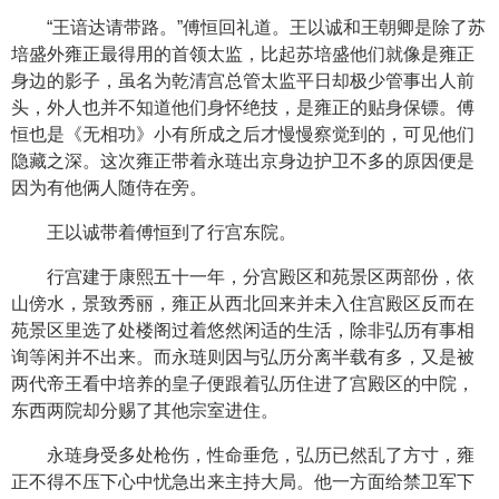
“王谙达请带路。”傅恒回礼道。王以诚和王朝卿是除了苏
培盛外雍正最得用的首领太监，比起苏培盛他们就像是雍正
身边的影子，虽名为乾清宫总管太监平日却极少管事出人前
头，外人也并不知道他们身怀绝技，是雍正的贴身保镖。傅
恒也是《无相功》小有所成之后才慢慢察觉到的，可见他们
隐藏之深。这次雍正带着永琏出京身边护卫不多的原因便是
因为有他俩人随侍在旁。
王以诚带着傅恒到了行宫东院。
行宫建于康熙五十一年，分宫殿区和苑景区两部份，依
山傍水，景致秀丽，雍正从西北回来并未入住宫殿区反而在
苑景区里选了处楼阁过着悠然闲适的生活，除非弘历有事相
询等闲并不出来。而永琏则因与弘历分离半载有多，又是被
两代帝王看中培养的皇子便跟着弘历住进了宫殿区的中院，
东西两院却分赐了其他宗室进住。
永琏身受多处枪伤，性命垂危，弘历已然乱了方寸，雍
正不得不压下心中忧急出来主持大局。他一方面给禁卫军下