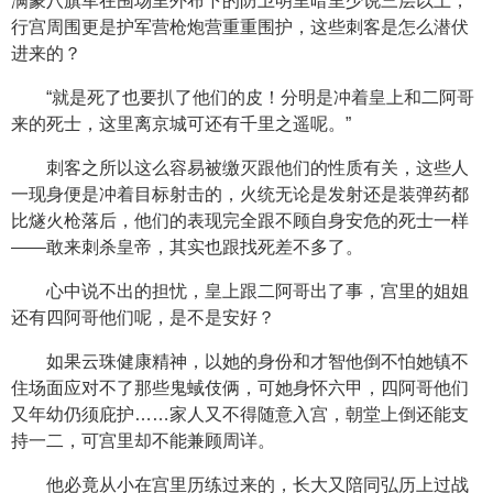
满蒙八旗军在围场里外布下的防卫明里暗里少说三层以上，
行宫周围更是护军营枪炮营重重围护，这些刺客是怎么潜伏
进来的？
“就是死了也要扒了他们的皮！分明是冲着皇上和二阿哥
来的死士，这里离京城可还有千里之遥呢。”
刺客之所以这么容易被缴灭跟他们的性质有关，这些人
一现身便是冲着目标射击的，火统无论是发射还是装弹药都
比燧火枪落后，他们的表现完全跟不顾自身安危的死士一样
——敢来刺杀皇帝，其实也跟找死差不多了。
心中说不出的担忧，皇上跟二阿哥出了事，宫里的姐姐
还有四阿哥他们呢，是不是安好？
如果云珠健康精神，以她的身份和才智他倒不怕她镇不
住场面应对不了那些鬼蜮伎俩，可她身怀六甲，四阿哥他们
又年幼仍须庇护……家人又不得随意入宫，朝堂上倒还能支
持一二，可宫里却不能兼顾周详。
他必竟从小在宫里历练过来的，长大又陪同弘历上过战