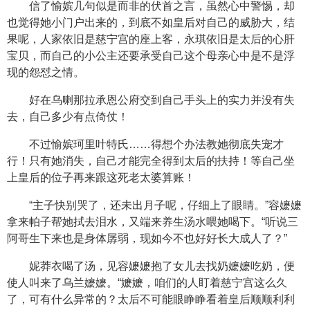
信了愉嫔几句似是而非的伏首之言，虽然心中警惕，却
也觉得她小门户出来的，到底不如皇后对自己的威胁大，结
果呢，人家依旧是慈宁宫的座上客，永琪依旧是太后的心肝
宝贝，而自己的小公主还要承受自己这个母亲心中是不是浮
现的怨怼之情。
好在乌喇那拉承恩公府交到自己手头上的实力并没有失
去，自己多少有点倚仗！
不过愉嫔珂里叶特氏……得想个办法教她彻底失宠才
行！只有她消失，自己才能完全得到太后的扶持！等自己坐
上皇后的位子再来跟这死老太婆算账！
“主子快别哭了，还未出月子呢，仔细上了眼睛。”容嬷嬷
拿来帕子帮她拭去泪水，又端来养生汤水喂她喝下。“听说三
阿哥生下来也是身体孱弱，现如今不也好好长大成人了？”
妮莽衣喝了汤，见容嬷嬷抱了女儿去找奶嬷嬷吃奶，便
使人叫来了乌兰嬷嬷。“嬷嬷，咱们的人盯着慈宁宫这么久
了，可有什么异常的？太后不可能眼睁睁看着皇后顺顺利利