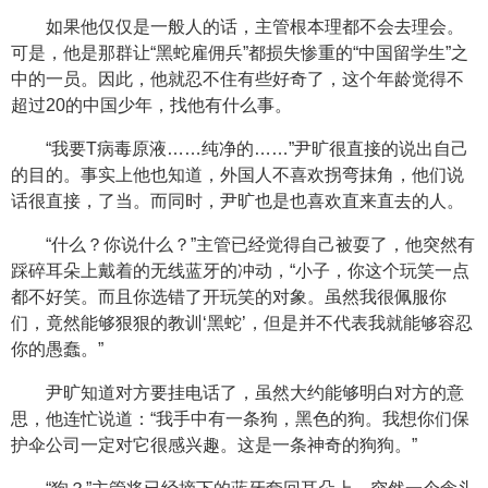
如果他仅仅是一般人的话，主管根本理都不会去理会。
可是，他是那群让“黑蛇雇佣兵”都损失惨重的“中国留学生”之
中的一员。因此，他就忍不住有些好奇了，这个年龄觉得不
超过20的中国少年，找他有什么事。
“我要T病毒原液……纯净的……”尹旷很直接的说出自己
的目的。事实上他也知道，外国人不喜欢拐弯抹角，他们说
话很直接，了当。而同时，尹旷也是也喜欢直来直去的人。
“什么？你说什么？”主管已经觉得自己被耍了，他突然有
踩碎耳朵上戴着的无线蓝牙的冲动，“小子，你这个玩笑一点
都不好笑。而且你选错了开玩笑的对象。虽然我很佩服你
们，竟然能够狠狠的教训‘黑蛇’，但是并不代表我就能够容忍
你的愚蠢。”
尹旷知道对方要挂电话了，虽然大约能够明白对方的意
思，他连忙说道：“我手中有一条狗，黑色的狗。我想你们保
护伞公司一定对它很感兴趣。这是一条神奇的狗狗。”