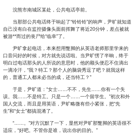
浣熊市南城区某处，公共电话亭前。
当那部公共电话终于响起了“铃铃铃”的响声，尹旷就知道
自己没有白在监控摄像头面前挥舞了将近20分钟，差点被就
被游**而过的丧尸给“临幸”了。
尹旷拿起电话，本来想用蹩脚的从英语老师那里学来的
口音问好的时候，对方就先说话啦。当尹旷愣了半晌，终于
明白过电话那头的人所说的意思时，他的额头便忍不住滴出
一滴冷汗，“我？特工？那个人的脑袋秀逗了吧？就我这样
的，普通工人都未必当的成，还当特工？”
于是，尹旷道：“女士……不不，先生……你有一个失
误。我……不是特工。只是一个……一个留学生。”初次和外
国人交流，而且是用英语，尹旷略微有些小紧张，把“先
生”和“女士”都搞混淆了。
“……。”对方沉默了一下，显然对尹旷那蹩脚的英语很不
适应，“好吧。不管你是谁，说出你的目的。”