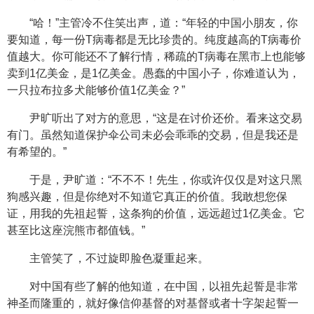
“哈！”主管冷不住笑出声，道：“年轻的中国小朋友，你
要知道，每一份T病毒都是无比珍贵的。纯度越高的T病毒价
值越大。你可能还不了解行情，稀疏的T病毒在黑市上也能够
卖到1亿美金，是1亿美金。愚蠢的中国小子，你难道认为，
一只拉布拉多犬能够价值1亿美金？”
尹旷听出了对方的意思，“这是在讨价还价。看来这交易
有门。虽然知道保护伞公司未必会乖乖的交易，但是我还是
有希望的。”
于是，尹旷道：“不不不！先生，你或许仅仅是对这只黑
狗感兴趣，但是你绝对不知道它真正的价值。我敢想您保
证，用我的先祖起誓，这条狗的价值，远远超过1亿美金。它
甚至比这座浣熊市都值钱。”
主管笑了，不过旋即脸色凝重起来。
对中国有些了解的他知道，在中国，以祖先起誓是非常
神圣而隆重的，就好像信仰基督的对基督或者十字架起誓一