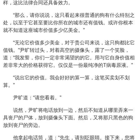
样，这比法律合同还具备效力。
“那么，请你说说，这只看起来很普通的狗有什么特别之
处，以至于它甚至要比你所在的城市还有值钱。或许你根本
就不知道这座城市价值多少亿美金。”
“无论它价值多少美金，对于贵公司来说，这只狗都比它
值钱。”尹旷转过头，对着高空的摄像头，露了一个笑脸，
道：“我发誓，你们一定非常渴望的的它。用与它自身价值相
差非常大的价格获得它。仅仅是一份最纯净的T病毒原液。”
“说出它的价值。我会好好的算一算，这笔买卖划不划
算。”
尹旷道：“请您看着。”
说然，尹旷将电话放到一边，然后不知道从哪里弄来一
具丧尸的尸体，放到摄像头下面。然后，又将那只黑色的狗
放到丧尸的旁边。
他拿起电话筒，道：“先生，请别眨眼睛。接下来，您将