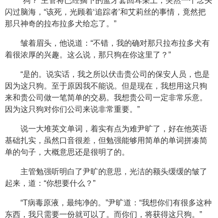
“狗？”主管将已经摘下的蓝牙套回耳朵上，突然一个念头
闪过脑海，“该死，光顾着‘追踪者’和艾莉丝的事情，竟然把
那只神奇的拉布拉多犬给忘了。”
皱着眉头，他说道：“不错，我的确对那只拉布拉多犬有
着很浓厚的兴趣。这么说，那只狗在你这里了？”
“是的。说实话，我之所以伏击贵公司的保安人员，也是
因为这只狗。至于原因我不能说。但是现在，我想用这只狗
来和贵公司做一笔简单的交易。我想贵公司一定非常乐意。
因为这只狗对你们公司来说非常重要。”
说一大堆英文单词，着实有点为难尹旷了，好在他英语
基础扎实，虽然口音很差，但勉强能够用简单的单词拼凑简
单的句子，大概意思还是很明了的。
主管勉强听明白了尹旷的意思，光洁的额头缓缓的皱了
起来，道：“你想要什么？”
“T病毒原液，最纯净的。”尹旷道：“我想你们有很多这种
东西，我只需要一份就可以了。而你们，将获得这只狗。”