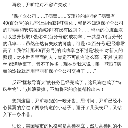
再说，尹旷绝对不容许失败！
“保护伞公司……T病毒……安琪拉的纯净的T病毒有
40(百分号)的几率让生物获得T强化，就是不知道保护伞公司
的T病毒和安琪拉的纯净T有没有区别？……玛丽的心脏血液
可以提升获取T强化30(百分号)的成功率，一共是70(百分号)
的几率……虽然任然有失败的可能，可是70(百分号)已经非常
高了！我估计那40(百分号)的成功率也不过是‘校长’对新人的
照顾，对本世界里面的人，肯定不可能有这么高，不然‘艾莉
丝’都满地窜了。管不了许多，现在对我来说，唯一获取T病
毒的途径就是用玛丽和保护伞公司交换了……”
反正“拯救导盲犬”的任务已经完成了，这只狗也成了“特
殊生物”，与其浪费掉，不如将它的价值都榨出来！
想到这里，尹旷狠狠的一咬牙齿。思忖间，尹旷已经小
心翼翼的穿过了两条街道的小巷子，避开了几头丧尸，又钻
入下一条小巷。
话说，美国城市的风格就是高楼林立，然后高楼间的小