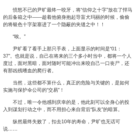
愤怒不已的尹旷最终一咬牙，将“信仰之十字”放在了悍马
的后备箱之中——趁着他俯身抱起导盲犬玛丽的时候，偷偷
的将银色十字架塞进了一个隐蔽的夹缝之中！！
“唉。”
尹旷看了看手上那只手表，上面显示的时间是“01：
37”。也就是说，自己在将来的三个多小时当中，都将一个人
度过，面对黑暗，面对随时可能冲出来咬自己一口丧尸，还
有那凶残嗜血的爬行者。
当然，这些都不算什么，真正的危险与关键的，是如何
实施与保护伞公司的“交易”！
不过，唯一令他感到庆幸的是，他此刻可以全身心的投
入到谋划行动之中，而不用担心来自背后“队友”的暗算。
纵然最终失败了，扣去10年的寿命，尹旷也无话可
说……