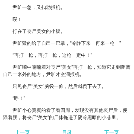
尹旷一急，又扣动扳机。
噗！
打在了丧尸美女的小腹。
尹旷猛的给了自己一巴掌，“冷静下来，再来一枪！”
“再打一枪，再打一枪，这枪一定中！”
尹旷嘴中喃喃着对丧尸“美女”再打一枪，知道它走到距离
自己十米外的地方，尹旷才空洞扳机。
只见丧尸“美女”脑袋一仰，然后就倒下去了。
“呼！”
尹旷小心翼翼的看了看四周，发现没有其他丧尸后，便
猫着腰，将丧尸“美女”的尸体拖进了阴冷黑暗的小巷里。
上一页
目录
下一页