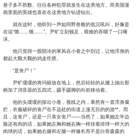
巷子多不胜数。往往各种犯罪就发生在这类地方。而美国漫
画里面的英雄也喜欢在这类地方钻进钻出。
就在这时，他听到一声如同野兽般的低沉吼叫，好像是
在说“饿……饿……”。尹旷立刻顿足，艰难的吞咽了一口唾
沫。
他只觉得一股阴冷的寒风在小巷之中刮过，让他浑身的
都起大颗大颗的鸡皮疙瘩。
“是丧尸！”
尹旷缓缓的将玛丽放在地上，然后轻轻的从腰上抽出那
柄加了消音器的五四式，蹑手蹑脚的向前移动着。
他的头缓缓的探出小巷，视线之内，果然有一直浑身腐
烂，衣服破碎的丧尸在不远处的街道上漫无目的的游**。而
且，这丧尸，还是一只美女丧尸——当然了，如果她左半边
脸还有肉的话，如果她左胸和她右胸一样挂着排球一样大的
肉球的话，如果她右腿和左腿一样修长而不是白骨森森的