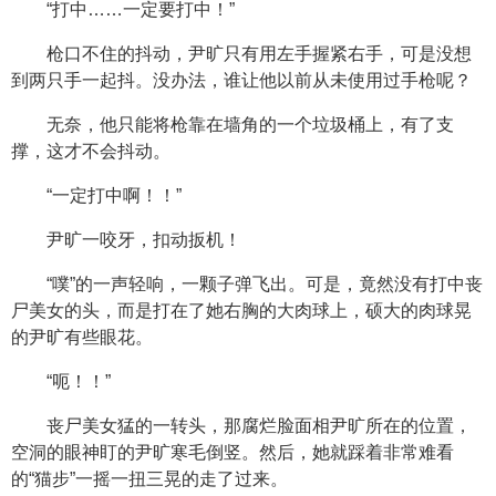
“打中……一定要打中！”
枪口不住的抖动，尹旷只有用左手握紧右手，可是没想
到两只手一起抖。没办法，谁让他以前从未使用过手枪呢？
无奈，他只能将枪靠在墙角的一个垃圾桶上，有了支
撑，这才不会抖动。
“一定打中啊！！”
尹旷一咬牙，扣动扳机！
“噗”的一声轻响，一颗子弹飞出。可是，竟然没有打中丧
尸美女的头，而是打在了她右胸的大肉球上，硕大的肉球晃
的尹旷有些眼花。
“呃！！”
丧尸美女猛的一转头，那腐烂脸面相尹旷所在的位置，
空洞的眼神盯的尹旷寒毛倒竖。然后，她就踩着非常难看
的“猫步”一摇一扭三晃的走了过来。