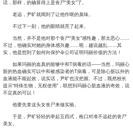
话，那样，的确算得上是丧尸“美女”了。
老远，尹旷就闻到了让他作呕的臭味。
不过下一刻，他的眼睛就亮了起来。
当然，并不是他对那个丧尸“美女”感性趣，那太恶心……
不过，他确实对她的身体感兴趣……呃，越说越乱……其
实，他是想到了如何向保护伞公司证明玛丽价值的方法！
如果玛丽的血真的能够中和T病毒的话——当然，玛丽心
脏的热血确实可以中和被感染者的T病毒，可是除心脏以外的
血液能不能起效，说实话，尹旷也没把握。不过，既然校长
提示“特殊生物，无权使用”，联想到玛丽心脏血液的奇效，说
不定真的可以！
他要先拿这头女丧尸来做实验。
于是，尹旷轻轻的举起五四式，枪口对准不远处的丧尸
美女。