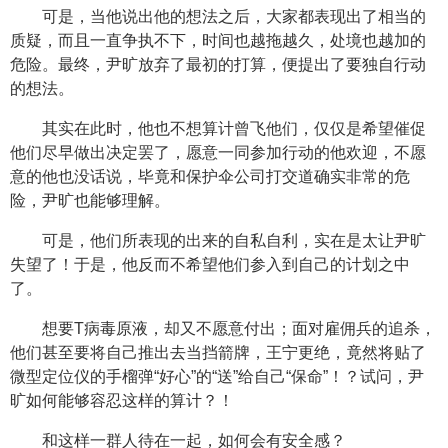
可是，当他说出他的想法之后，大家都表现出了相当的
质疑，而且一直争执不下，时间也越拖越久，处境也越加的
危险。最终，尹旷放弃了最初的打算，便提出了要独自行动
的想法。
其实在此时，他也不想算计曾飞他们，仅仅是希望催促
他们尽早做出决定罢了，愿意一同参加行动的他欢迎，不愿
意的他也没话说，毕竟和保护伞公司打交道确实非常的危
险，尹旷也能够理解。
可是，他们所表现的出来的自私自利，实在是太让尹旷
失望了！于是，他反而不希望他们参入到自己的计划之中
了。
想要T病毒原液，却又不愿意付出；面对雇佣兵的追杀，
他们甚至要将自己推出去当挡箭牌，王宁更绝，竟然将贴了
微型定位仪的手榴弹“好心”的“送”给自己“保命”！？试问，尹
旷如何能够容忍这样的算计？！
和这样一群人待在一起，如何会有安全感？