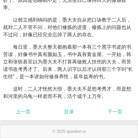
折了。原因是他睡眠不足，无法使自己保持白天的修炼效
率。
让韩立感到纳闷的是，墨大夫自从把口诀教于二人后，
就对二人不管不问，对他们修炼的进度，修炼上的问题也从
不过问，好像已经完全忘掉了两人的存在。
每日里，墨大夫整天都抱着那一本有三个黑字书皮的书
苦读，好像书中真有颜如玉，书中真有黄金屋。一开始，韩
立和张铁甚至以为墨大夫不打算再做救人扶伤的大夫，而苦
读书改考秀才了。后来，两人识字以后才认得那三个字叫“长
生经”，是一本讲如何修身养性，延年益寿的书。
这时，二人才恍然大悟，墨大夫不是想考秀才，而是想
和河里的乌龟一样老而不死，活个成千上万年。
上一页
目录
下一页
© 2025 quanben.io