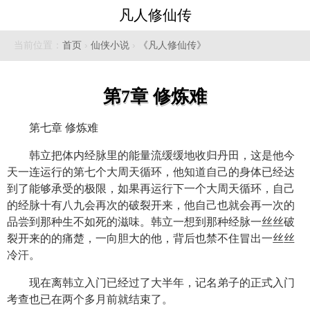
凡人修仙传
当前位置：
首页
›
仙侠小说
›
《凡人修仙传》
第7章 修炼难
第七章 修炼难
韩立把体内经脉里的能量流缓缓地收归丹田，这是他今
天一连运行的第七个大周天循环，他知道自己的身体已经达
到了能够承受的极限，如果再运行下一个大周天循环，自己
的经脉十有八九会再次的破裂开来，他自己也就会再一次的
品尝到那种生不如死的滋味。韩立一想到那种经脉一丝丝破
裂开来的的痛楚，一向胆大的他，背后也禁不住冒出一丝丝
冷汗。
现在离韩立入门已经过了大半年，记名弟子的正式入门
考查也已在两个多月前就结束了。