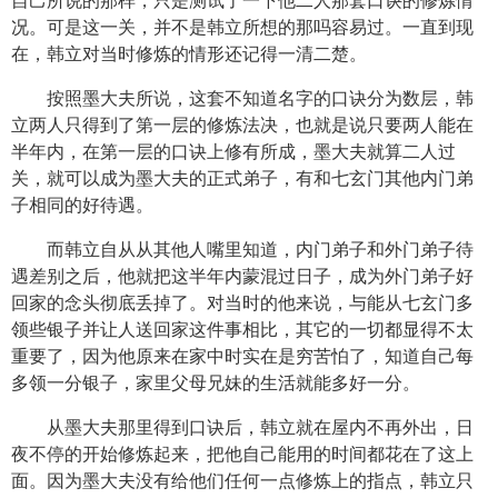
自己所说的那样，只是测试了一下他二人那套口诀的修炼情
况。可是这一关，并不是韩立所想的那吗容易过。一直到现
在，韩立对当时修炼的情形还记得一清二楚。
按照墨大夫所说，这套不知道名字的口诀分为数层，韩
立两人只得到了第一层的修炼法决，也就是说只要两人能在
半年内，在第一层的口诀上修有所成，墨大夫就算二人过
关，就可以成为墨大夫的正式弟子，有和七玄门其他内门弟
子相同的好待遇。
而韩立自从从其他人嘴里知道，内门弟子和外门弟子待
遇差别之后，他就把这半年内蒙混过日子，成为外门弟子好
回家的念头彻底丢掉了。对当时的他来说，与能从七玄门多
领些银子并让人送回家这件事相比，其它的一切都显得不太
重要了，因为他原来在家中时实在是穷苦怕了，知道自己每
多领一分银子，家里父母兄妹的生活就能多好一分。
从墨大夫那里得到口诀后，韩立就在屋内不再外出，日
夜不停的开始修炼起来，把他自己能用的时间都花在了这上
面。因为墨大夫没有给他们任何一点修炼上的指点，韩立只