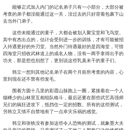
能够正式加入内门的记名弟子只有一小部分，大部分被
考查的弟子都没能通过这一关，没过去的只好背着包裹下山
去当外门弟子。
这些未能通过的童子，大都会被划入聚宝堂和飞鸟堂。
其中有杰出点的，估计会受到进一步的训练，才有可能被招
入待遇更好的外刃堂。当然外门待遇最好的是四海堂，可惜
四海堂只招收武林道上的成名人物，没有一两手拿得出手的
功夫，那是想也别想了，更别说这些乳臭未干的童子们。
韩立一想到其他记名弟子在两个月前所考查的内容，心
里到现在还不禁有些发毛。
围着方圆十几里的彩霞山脉跑上一圈，紧接着在一个人
烟稀少的山林里互相组队格斗，最后还要在那些武艺高强师
兄们的疯狂进攻下，抵挡住一定的招数。所有的这些测试，
另韩立又情不自禁地有了一点幸灾乐祸的感觉。
韩立和张铁没有参加这些令人恐怖的测试，就象墨大夫