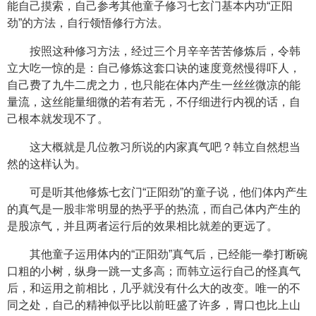
能自己摸索，自己参考其他童子修习七玄门基本内功“正阳
劲”的方法，自行领悟修行方法。
按照这种修习方法，经过三个月辛辛苦苦修炼后，令韩
立大吃一惊的是：自己修炼这套口诀的速度竟然慢得吓人，
自己费了九牛二虎之力，也只能在体内产生一丝丝微凉的能
量流，这丝能量细微的若有若无，不仔细进行内视的话，自
己根本就发现不了。
这大概就是几位教习所说的内家真气吧？韩立自然想当
然的这样认为。
可是听其他修炼七玄门“正阳劲”的童子说，他们体内产生
的真气是一股非常明显的热乎乎的热流，而自己体内产生的
是股凉气，并且两者运行后的效果相比就差的更远了。
其他童子运用体内的“正阳劲”真气后，已经能一拳打断碗
口粗的小树，纵身一跳一丈多高；而韩立运行自己的怪真气
后，和运用之前相比，几乎就没有什么大的改变。唯一的不
同之处，自己的精神似乎比以前旺盛了许多，胃口也比上山