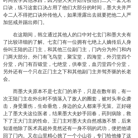
时间去学其他东西，因为墨大夫开始传授他们二人一套无名
口诀，练习这套口决占用了他们大部分的时间，墨大夫并严
令二人不得把口诀外传他人，如果泄露出去就要把他二人严
加惩戒并踢出师门。
在这期间，韩立通过其他人的口中对七玄门和墨大夫有
了比较详细的了解。七玄门有一位拥有七绝上人嫡传后人身
份叫王陆的正门主，和其他三位副门主，门内分为外门和内
门两大部分。外门有飞鸟堂，聚宝堂，四海堂，外刃堂四个
分堂，内门有百锻堂，七绝堂，供奉堂，血刃堂四个分堂，
另外还有一个只在正门主之下和其他副门主并驾齐驱的长老
会。
而墨大夫原本不是七玄门的弟子，只是在数年前，有一
次王陆门主在外出时不慎落入了敌人的圈套，被对头率众袭
击，身受重伤，生命垂危，身边的众人都束手无策。正好碰
上了墨大夫这位医者，结果墨大夫妙手回春，药到病除，救
下了王大门主的性命。王门主对墨大夫自然感激不禁，后来
知道他除了医术高超外竟然还有一身不弱的武功，便把他请
回了门内。又在山里精心挑了一个小山谷，专门给他修了这