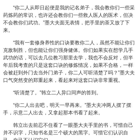
“你二人从即日起便是我的记名弟子，我会教你们一些采
药炼药的常识，也许还会教你们一些救人医人的医术，但决
不会教你们武功。”墨大夫面无表情，把手里的茶又放了下
来。
“我有一套修身养性的口诀要教你二人，虽然不能让你们
克敌制胜，但也能让你们强身健体。你们如果实在想学几手
武功的话，可以去几位教习那里去学，我也不会反对，但半
年后我考查的只是这套口诀的修炼情况，如果不合格，一样
会被赶到外门去当外门弟子，你二人可听清楚了吗？”墨大夫
口气突然变的郑重起来，看起来对这套口诀非常重视。
“听清楚了。”韩立二人异口同声的答到。
“你二人出去吧，明天一早再来。”墨大夫冲两人摆了摆
手，示意二人出去，又拿起那本书看了起来。
韩立出去前忍不住看了一眼墨大夫手里的书，可惜自己
并不识字，只知书名是三个硕大的黑字。可惜它们认识自