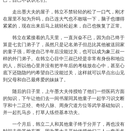
己，自己不认识它们。
走出墨大夫的屋子，韩立不禁轻轻的松了一口气，刚才
在屋里不知为升吗，自己连大气也不敢喘一下，脑子也绷得
紧紧的，现在出来后马上就轻松起来，自己也恢复了正常。
韩立在紧接着的几天里，一直兴奋不已，因为自己终于
算是七玄门弟子了，虽然只是记名弟子但总比其他被送回家
的童子强，即使自己半年后没能过关，也可以成为象三叔一
样的外门弟子。在韩立心目中三叔已经是非常有身份和地位
的人，所以他心里并没有把半年后的考核放在心中，甚至心
底下还隐隐约约希望自己没能过关，这样就可以早点出山见
到父母和自己最疼爱的妹妹了。
随后的日子里，上午墨大夫传授给了他们一些医药方面
的知识，下午让他们去一间书屋同其他童子一起学习识文断
字和十二正经、奇经八脉、周身穴道方位等武学基础知识，
并一起扎马步，打草人练些基本功夫。
一个月后，韩立二人和其他童子终于分开了，再也没有