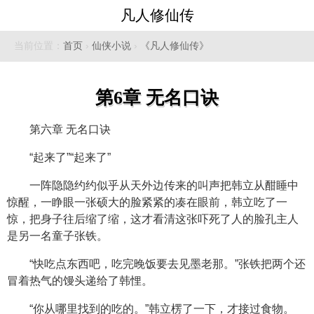
凡人修仙传
当前位置：
首页
›
仙侠小说
›
《凡人修仙传》
第6章 无名口诀
第六章 无名口诀
“起来了”“起来了”
一阵隐隐约约似乎从天外边传来的叫声把韩立从酣睡中
惊醒，一睁眼一张硕大的脸紧紧的凑在眼前，韩立吃了一
惊，把身子往后缩了缩，这才看清这张吓死了人的脸孔主人
是另一名童子张铁。
“快吃点东西吧，吃完晚饭要去见墨老那。”张铁把两个还
冒着热气的馒头递给了韩悝。
“你从哪里找到的吃的。”韩立楞了一下，才接过食物。