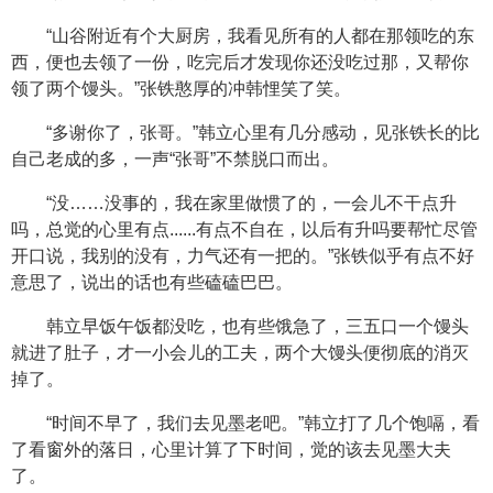
“山谷附近有个大厨房，我看见所有的人都在那领吃的东
西，便也去领了一份，吃完后才发现你还没吃过那，又帮你
领了两个馒头。”张铁憨厚的冲韩悝笑了笑。
“多谢你了，张哥。”韩立心里有几分感动，见张铁长的比
自己老成的多，一声“张哥”不禁脱口而出。
“没……没事的，我在家里做惯了的，一会儿不干点升
吗，总觉的心里有点......有点不自在，以后有升吗要帮忙尽管
开口说，我别的没有，力气还有一把的。”张铁似乎有点不好
意思了，说出的话也有些磕磕巴巴。
韩立早饭午饭都没吃，也有些饿急了，三五口一个馒头
就进了肚子，才一小会儿的工夫，两个大馒头便彻底的消灭
掉了。
“时间不早了，我们去见墨老吧。”韩立打了几个饱嗝，看
了看窗外的落日，心里计算了下时间，觉的该去见墨大夫
了。