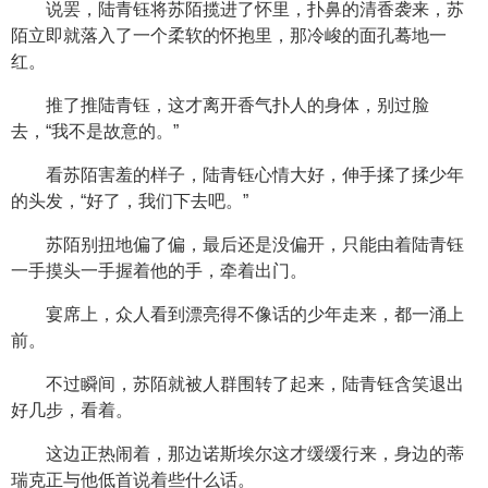
说罢，陆青钰将苏陌揽进了怀里，扑鼻的清香袭来，苏
陌立即就落入了一个柔软的怀抱里，那冷峻的面孔蓦地一
红。
推了推陆青钰，这才离开香气扑人的身体，别过脸
去，“我不是故意的。”
看苏陌害羞的样子，陆青钰心情大好，伸手揉了揉少年
的头发，“好了，我们下去吧。”
苏陌别扭地偏了偏，最后还是没偏开，只能由着陆青钰
一手摸头一手握着他的手，牵着出门。
宴席上，众人看到漂亮得不像话的少年走来，都一涌上
前。
不过瞬间，苏陌就被人群围转了起来，陆青钰含笑退出
好几步，看着。
这边正热闹着，那边诺斯埃尔这才缓缓行来，身边的蒂
瑞克正与他低首说着些什么话。