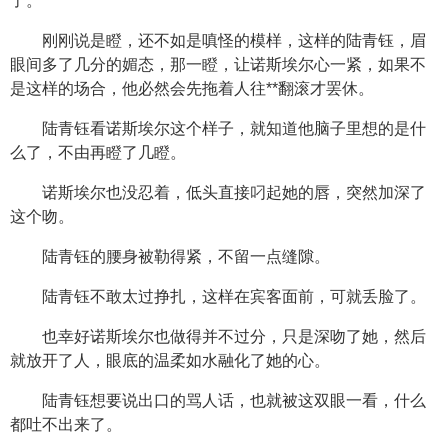
了。
刚刚说是瞪，还不如是嗔怪的模样，这样的陆青钰，眉
眼间多了几分的媚态，那一瞪，让诺斯埃尔心一紧，如果不
是这样的场合，他必然会先拖着人往**翻滚才罢休。
陆青钰看诺斯埃尔这个样子，就知道他脑子里想的是什
么了，不由再瞪了几瞪。
诺斯埃尔也没忍着，低头直接叼起她的唇，突然加深了
这个吻。
陆青钰的腰身被勒得紧，不留一点缝隙。
陆青钰不敢太过挣扎，这样在宾客面前，可就丢脸了。
也幸好诺斯埃尔也做得并不过分，只是深吻了她，然后
就放开了人，眼底的温柔如水融化了她的心。
陆青钰想要说出口的骂人话，也就被这双眼一看，什么
都吐不出来了。