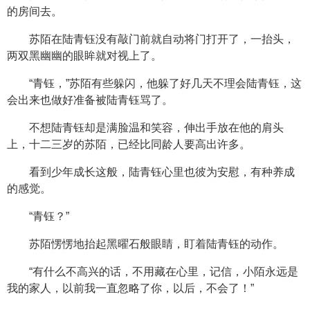
的房间去。
苏陌在陆青钰没有敲门前就自动将门打开了，一抬头，
两双黑幽幽的眼眸就对视上了。
“青钰，”苏陌有些躲闪，他躲了好几天不理会陆青钰，这
会出来也做好准备被陆青钰骂了。
不想陆青钰却是满脸温和笑容，伸出手放在他的肩头
上，十二三岁的苏陌，已经比同龄人要高出许多。
看到少年成长这般，陆青钰心里也彼为安慰，有种养成
的感觉。
“青钰？”
苏陌愣愣地抬起黑曜石般眼睛，盯着陆青钰的动作。
“有什么不高兴的话，不用藏在心里，记信，小陌永远是
我的家人，以前我一直忽略了你，以后，不会了！”