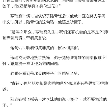
的包围圈内，刚好听到胡双双的一句问话，笑着替蒂瑞克回
答了，“他还是单身！身价过亿！”
蒂瑞克一愣，自认识了陆青钰后，他就一直在努力学习
中文，所以，陆青钰的这句话，他还是听懂了。
“是吗？那么，蒂瑞克先生，我们还有机会的是不是？”沛
菡声音清脆，带着笑意说。
这句话，听着似笑非笑的，察不到真假。
蒂瑞克无奈地抚了抚额，似乎觉得陆青钰的同学很难应
付，总是提一些让他为难的问题。
陆青钰看到蒂瑞克的样子，不由笑了笑。
“青钰，你的朋友都是这样的吗？”蒂瑞克有些哭笑不得地
道。
陆青钰摇了摇头，对李沫他们说，“好了，就不要为难他
了。”