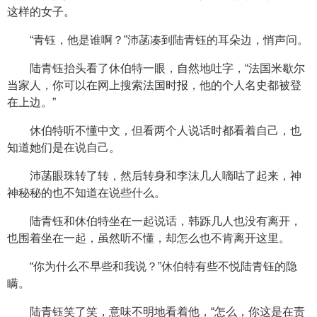
这样的女子。
“青钰，他是谁啊？”沛菡凑到陆青钰的耳朵边，悄声问。
陆青钰抬头看了休伯特一眼，自然地吐字，“法国米歇尔
当家人，你可以在网上搜索法国时报，他的个人名史都被登
在上边。”
休伯特听不懂中文，但看两个人说话时都看着自己，也
知道她们是在说自己。
沛菡眼珠转了转，然后转身和李沫几人嘀咕了起来，神
神秘秘的也不知道在说些什么。
陆青钰和休伯特坐在一起说话，韩跞几人也没有离开，
也围着坐在一起，虽然听不懂，却怎么也不肯离开这里。
“你为什么不早些和我说？”休伯特有些不悦陆青钰的隐
瞒。
陆青钰笑了笑，意味不明地看着他，“怎么，你这是在责