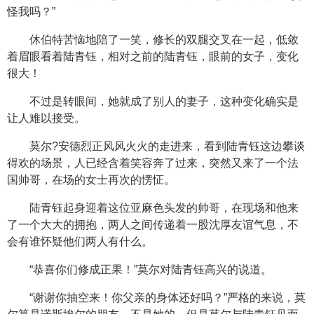
怪我吗？”
休伯特苦恼地陪了一笑，修长的双腿交叉在一起，低敛
着眉眼看着陆青钰，相对之前的陆青钰，眼前的女子，变化
很大！
不过是转眼间，她就成了别人的妻子，这种变化确实是
让人难以接受。
莫尔?安德烈正风风火火的走进来，看到陆青钰这边攀谈
得欢的场景，人已经含着笑容奔了过来，突然又来了一个法
国帅哥，在场的女士再次的愣怔。
陆青钰起身迎着这位亚麻色头发的帅哥，在现场和他来
了一个大大的拥抱，两人之间传递着一股沈厚友谊气息，不
会有谁怀疑他们两人有什么。
“恭喜你们修成正果！”莫尔对陆青钰高兴的说道。
“谢谢你抽空来！你父亲的身体还好吗？”严格的来说，莫