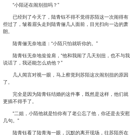
“小陌还在闹别扭吗？”
已经到了今天了，陆青钰不得不觉得苏陌这一次闹得有
些过了，皱着眉头走到陆青俪几人面前，目光扫向一边的萧
朗。
陆青俪无奈地道：“小陌只怕就听你的。”
陆青钰无奈地耸耸肩，“他和我闹了几天别扭，也不与我
说话了，我还能怎么劝他？”
几人闻言对视一眼，马上察觉到苏陌这次闹别扭的原因
了。
完全是因为陆青钰结婚的这件事，既然是这样，他们就
更插不得手了。
“二姐，小陌他就是怕你有了老公忘了他，你还是去安慰
几句。”
陆青钰看了陆青海一眼，沉默的离开现场，往苏陌所在