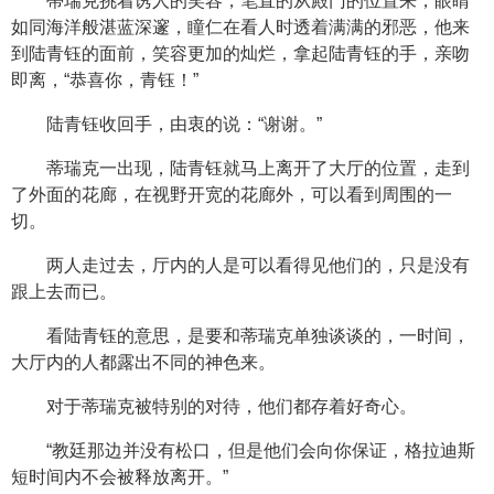
蒂瑞克挑着诱人的笑容，笔直的从殿门的位置来，眼睛
如同海洋般湛蓝深邃，瞳仁在看人时透着满满的邪恶，他来
到陆青钰的面前，笑容更加的灿烂，拿起陆青钰的手，亲吻
即离，“恭喜你，青钰！”
陆青钰收回手，由衷的说：“谢谢。”
蒂瑞克一出现，陆青钰就马上离开了大厅的位置，走到
了外面的花廊，在视野开宽的花廊外，可以看到周围的一
切。
两人走过去，厅内的人是可以看得见他们的，只是没有
跟上去而已。
看陆青钰的意思，是要和蒂瑞克单独谈谈的，一时间，
大厅内的人都露出不同的神色来。
对于蒂瑞克被特别的对待，他们都存着好奇心。
“教廷那边并没有松口，但是他们会向你保证，格拉迪斯
短时间内不会被释放离开。”