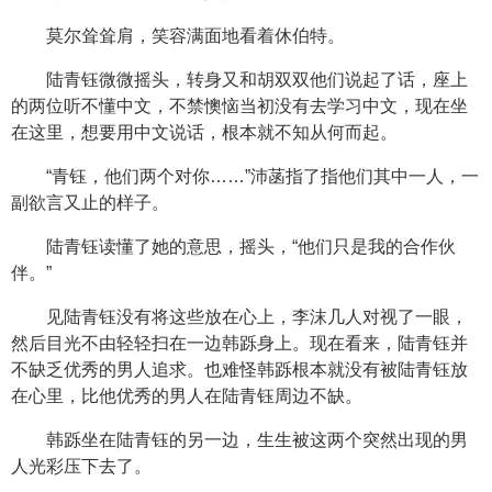
莫尔耸耸肩，笑容满面地看着休伯特。
陆青钰微微摇头，转身又和胡双双他们说起了话，座上
的两位听不懂中文，不禁懊恼当初没有去学习中文，现在坐
在这里，想要用中文说话，根本就不知从何而起。
“青钰，他们两个对你……”沛菡指了指他们其中一人，一
副欲言又止的样子。
陆青钰读懂了她的意思，摇头，“他们只是我的合作伙
伴。”
见陆青钰没有将这些放在心上，李沫几人对视了一眼，
然后目光不由轻轻扫在一边韩跞身上。现在看来，陆青钰并
不缺乏优秀的男人追求。也难怪韩跞根本就没有被陆青钰放
在心里，比他优秀的男人在陆青钰周边不缺。
韩跞坐在陆青钰的另一边，生生被这两个突然出现的男
人光彩压下去了。