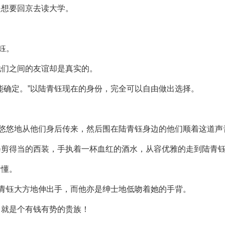
是想要回京去读大学。
钰。
他们之间的友谊却是真实的。
能确定。”以陆青钰现在的身份，完全可以自由做出选择。
语悠悠地从他们身后传来，然后围在陆青钰身边的他们顺着这道
修剪得当的西装，手执着一杯血红的酒水，从容优雅的走到陆青
听懂。
陆青钰大方地伸出手，而他亦是绅士地低吻着她的手背。
，就是个有钱有势的贵族！