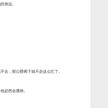
她的身边。
也不去，那公爵阁下就不必这么忙了。
，他必然会遭殃。