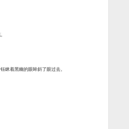
吧。
青钰眯着黑幽的眼眸斜了眼过去。