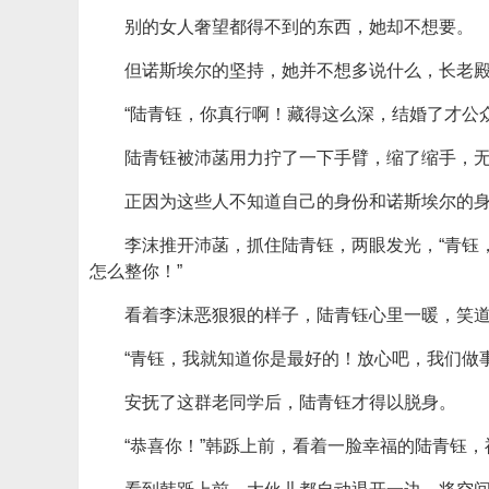
别的女人奢望都得不到的东西，她却不想要。
但诺斯埃尔的坚持，她并不想多说什么，长老
“陆青钰，你真行啊！藏得这么深，结婚了才公
陆青钰被沛菡用力拧了一下手臂，缩了缩手，无
正因为这些人不知道自己的身份和诺斯埃尔的
李沫推开沛菡，抓住陆青钰，两眼发光，“青钰
怎么整你！”
看着李沫恶狠狠的样子，陆青钰心里一暖，笑道
“青钰，我就知道你是最好的！放心吧，我们做
安抚了这群老同学后，陆青钰才得以脱身。
“恭喜你！”韩跞上前，看着一脸幸福的陆青钰