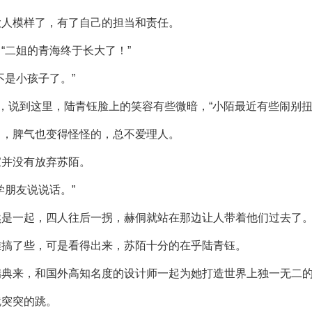
大人模样了，有了自己的担当和责任。
“二姐的青海终于长大了！”
不是小孩子了。”
了，说到这里，陆青钰脸上的笑容有些微暗，“小陌最近有些闹别扭
了，脾气也变得怪怪的，总不爱理人。
家并没有放弃苏陌。
学朋友说说话。”
然是一起，四人往后一拐，赫侗就站在那边让人带着他们过去了
难搞了些，可是看得出来，苏陌十分的在乎陆青钰。
瑞典来，和国外高知名度的设计师一起为她打造世界上独一无二
就突突的跳。