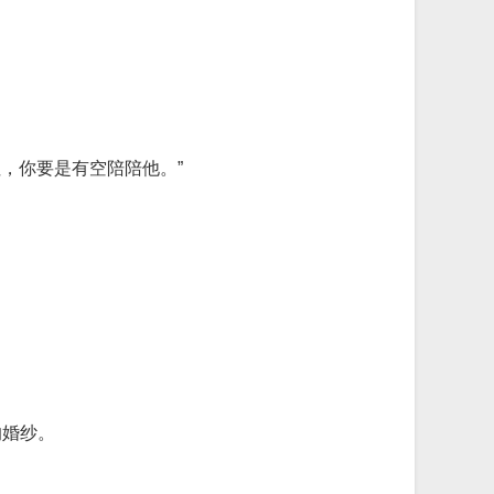
，你要是有空陪陪他。”
。
的婚纱。