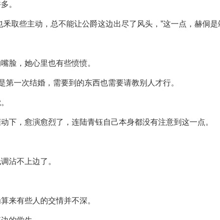
许多。
也釆取些主动，总不能让公爵这边出尽了风头，”这一点，赫侗
的嘴脸，她心里也有些愤愤。
也是第一次结婚，需要到的东西也需要请教别人才行。
觉。
催动下，愈演愈烈了，连陆青钰自己本身都没有注意到这一点。
低调沾不上边了。
为算来有些人的交情并不深。