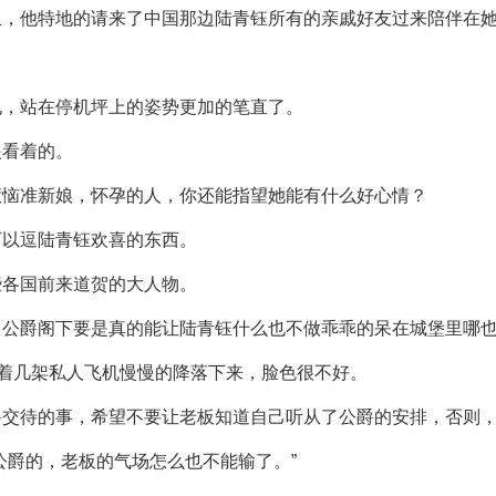
里，他特地的请来了中国那边陆青钰所有的亲戚好友过来陪伴在
孔，站在停机坪上的姿势更加的笔直了。
眼看着的。
惹恼准新娘，怀孕的人，你还能指望她能有什么好心情？
可以逗陆青钰欢喜的东西。
些各国前来道贺的大人物。
，公爵阁下要是真的能让陆青钰什么也不做乖乖的呆在城堡里哪
看着几架私人飞机慢慢的降落下来，脸色很不好。
爵交待的事，希望不要让老板知道自己听从了公爵的安排，否则
公爵的，老板的气场怎么也不能输了。”