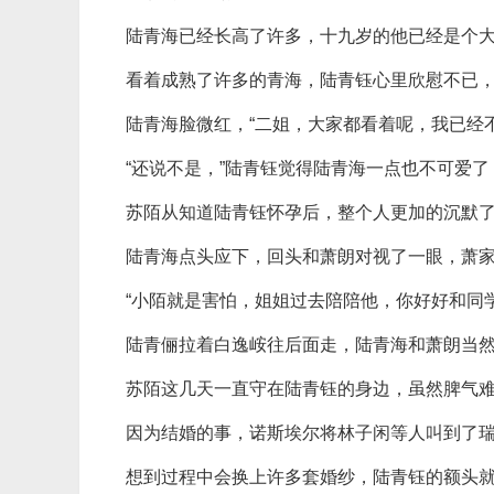
陆青海已经长高了许多，十九岁的他已经是个
看着成熟了许多的青海，陆青钰心里欣慰不已，
陆青海脸微红，“二姐，大家都看着呢，我已经
“还说不是，”陆青钰觉得陆青海一点也不可爱
苏陌从知道陆青钰怀孕后，整个人更加的沉默
陆青海点头应下，回头和萧朗对视了一眼，萧
“小陌就是害怕，姐姐过去陪陪他，你好好和同
陆青俪拉着白逸峖往后面走，陆青海和萧朗当
苏陌这几天一直守在陆青钰的身边，虽然脾气
因为结婚的事，诺斯埃尔将林子闲等人叫到了
想到过程中会换上许多套婚纱，陆青钰的额头