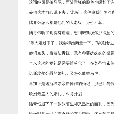
这话纯属是拍马屁，而陆青钰的脸色也缓和了
赫侗这才放心说下去，“老板，这件事我们怎么
陆青钰怎么都是他们的大老板，身价不菲。
陆青钰听了觉得有道理，想到诺斯埃尔那得意
“等大姐过来了，我会和她商量一下。”毕竟她
赫侗点头，看着陆青钰，竟有种要嫁妹妹的错
本来这次的婚礼是需要简单化了，在某些情素
诺斯埃尔公爵的婚礼，又怎么能够马虎。
再加上是诺斯埃尔亲自操作的婚记，那已经与
欧洲最盛大的婚礼，即将开启！
陆青钰迎下了一张张陌生却又熟悉的面孔，因