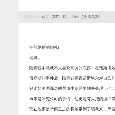
当前位置：
首页
›
其它小说
›
《重生之财阀鬼妻》
空前绝后的婚礼i
瑞典。
陆青钰本意就不太喜欢高调的东西，在诺斯埃
俄罗斯的事件后，陆青钰觉得诺斯埃尔对自己
好比如美国那边的黑道生意需要她去处理，他
再来是研究公司的事情，他更是有大把的理由接
现在他更是堂而皇之的将她带到了瑞典来，等