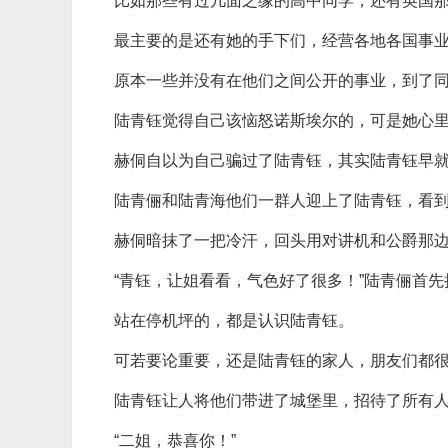
比如那些有过几面之缘的高中同学，还有英国
最主要的是还有她的手下们，经营各地各国事
原本一些并没有在他们之间公开的事业，到了
陆青钰觉得自己该恼怒诺斯埃尔的，可是她心
赫侗自以为自己骗过了陆青钰，其实陆青钰早
陆青俪和陆青海他们一群人迎上了陆青钰，看
赫侗暗抹了一把冷汗，回头用对讲机和公爵那
“青钰，让姐看看，气色好了很多！”陆青俪首
站在停机坪的，都是认识陆青钰。
可若要论重要，还是陆青钰的家人，朋友们都
陆青钰让人将他们带进了城堡里，招待了所有
“二姐，恭喜你！”