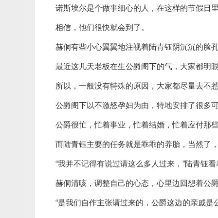
诺斯埃尔是个做事细心的人，在这样的节假日
相信，他们很快就会到了。
赫侗有些小心翼翼地注视着陆青钰阴沉沉的脸
最近这几天老板在生公爵阁下的气，大家都明
所以，一般没有特殊的原因，大家都尽量去不
公爵阁下以不激怒孕妇为由，特地安排了很多
公爵很忙，忙着事业，忙着结婚，忙着应付那
而陆青钰主要的任务就是乖乖的养胎，当然了
“我并不记得有说过请这么多人过来，”陆青钰
赫侗清咳，调整自己的心态，心里边回想着公
“是我们自作主张请过来的，公爵这边的亲戚是