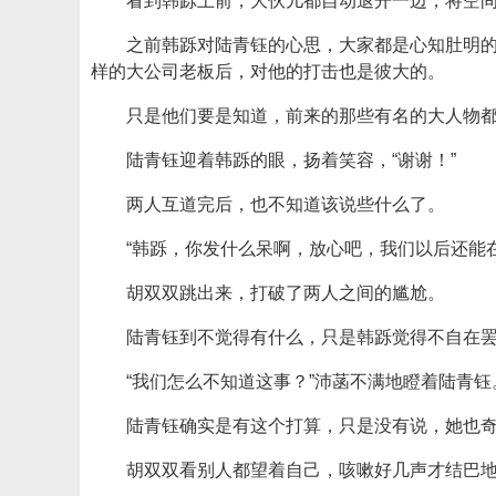
看到韩跞上前，大伙儿都自动退开一边，将空
之前韩跞对陆青钰的心思，大家都是心知肚明
样的大公司老板后，对他的打击也是彼大的。
只是他们要是知道，前来的那些有名的大人物
陆青钰迎着韩跞的眼，扬着笑容，“谢谢！”
两人互道完后，也不知道该说些什么了。
“韩跞，你发什么呆啊，放心吧，我们以后还能
胡双双跳出来，打破了两人之间的尴尬。
陆青钰到不觉得有什么，只是韩跞觉得不自在
“我们怎么不知道这事？”沛菡不满地瞪着陆青钰
陆青钰确实是有这个打算，只是没有说，她也
胡双双看别人都望着自己，咳嗽好几声才结巴地