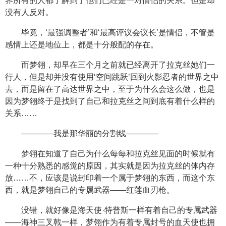
界所有的人都了解到了他们已经是一对情侣的关系。但是却
没有人反对。
毕竟，‘最强调整者’和‘最高评议会议长’是情侣，不管是
感情上还是地位上，都是十分般配的存在。
而梦翎，却早在三个月之前就已经离开了拉克丝她们一
行人，但是却并没有使用‘空间跳跃’回到火影忍者的世界之中
去，而是留在了高达世界之中，至于为什么会这么做，也是
因为梦翎终于是找到了自己和拉克丝之间到底有着什么样的
关系……
————我是那华丽的分割线————
梦翎在知道了自己为什么每每和拉克丝见面的时候就有
一种十分熟悉的感觉的原因，其实就是因为拉克丝的体内存
放……不，应该是说封印着一个属于梦翎的东西，而这个东
西，就是梦翎自己的专属武器——红莲血刃枪。
没错，就好像是海天使·特普斯一样有着自己的专属武器
——海神三叉戟一样，梦翎作为有着专属封号的血天使也拥