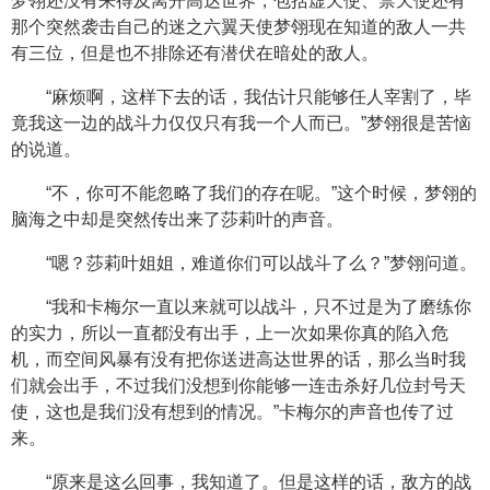
梦翎还没有来得及离开高达世界，包括虚天使、禁天使还有
那个突然袭击自己的迷之六翼天使梦翎现在知道的敌人一共
有三位，但是也不排除还有潜伏在暗处的敌人。
“麻烦啊，这样下去的话，我估计只能够任人宰割了，毕
竟我这一边的战斗力仅仅只有我一个人而已。”梦翎很是苦恼
的说道。
“不，你可不能忽略了我们的存在呢。”这个时候，梦翎的
脑海之中却是突然传出来了莎莉叶的声音。
“嗯？莎莉叶姐姐，难道你们可以战斗了么？”梦翎问道。
“我和卡梅尔一直以来就可以战斗，只不过是为了磨练你
的实力，所以一直都没有出手，上一次如果你真的陷入危
机，而空间风暴有没有把你送进高达世界的话，那么当时我
们就会出手，不过我们没想到你能够一连击杀好几位封号天
使，这也是我们没有想到的情况。”卡梅尔的声音也传了过
来。
“原来是这么回事，我知道了。但是这样的话，敌方的战