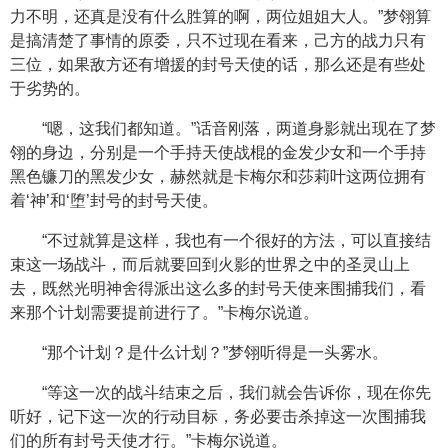
力不明，还真是没有什么胜算的啊，两位姐姐大人。”梦翎算
是搞清楚了事情的原委，只不过现在看来，己方的战力只有
三位，如果敌方还有增援的封号天使的话，那么还是有些处
于劣势的。
“嗯，这我们都知道。”话音刚落，两道身影就出现在了梦
翎的身边，分别是一个手持天使战棍的金发少女和一个手持
黑色镰刀的黑发少女，赫然就是卡梅尔和莎莉叶这两位拥有
着‘神’和‘堕’封号的封号天使。
“不过就算是这样，我也有一个很好的方法，可以直接结
束这一场战斗，而后就要回到火影的世界之中的圣灵山上
去，既然光明神舍得派出这么多的封号天使来围捕我们，看
来那个计划需要提前进行了。”卡梅尔说道。
“那个计划？是什么计划？”梦翎听得是一头雾水。
“等这一次的战斗结束之后，我们就会告诉你，现在你先
听好，记下这一次的行动目标，务必要击杀掉这一次围捕我
们的所有封号天使才行。”卡梅尔说道。