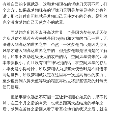
有着自己的专属武器，这和梦翎现在的斩魄刀天羽不同，打
个比方，如果说梦翎现在的斩魄刀天羽是梦翎灵魂的分身的
话，那么红莲血刃枪就是梦翎自己天使之心的分身。是能够
完全激发梦翎自己天使之心的武器。
而梦翎之所以不离开高达世界，也是因为梦翎发现天使
之所以这么就没有袭来就是因为她们和之前的自己一样，无
法进入到高达的世界之中，虽然上一次梦翎自己是因为空间
风暴才进入到高达世界之中的，但是梦翎却是很清楚的了解
到，如果不发动超级强大的攻击的话，空间风暴袭来的几率
本来就很小，而且没有到主神级别的话，在空间风暴的存活
几率更是小得可怜，所以梦翎认为那些天使暂时是不能进来
高达世界，所以梦翎就决定在这里再一次提高自己的实力，
至少也要到六翼天使等级的程度再出去将那些该死的封号天
使们揍扁。
但是事情永远是不可能一直让梦翎顺心如意的，果不其
然，在三个月之后的今天，也就是距离大战结束的半年之
后，梦翎在苦修之后回来看了看基拉他们的状况之后，就准