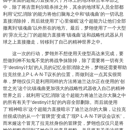
御手里面的超能力直接潜入了月球上的地球联合军本部之
中，除了将吉普利尔暗杀掉之外，其余的地球军人员全部都
利用‘记忆消除’的能力将他们脑海之中和‘镇魂曲’的一切讯息
直接消除掉，而后就使用了‘心里催眠’这个超能力让他们全部
撤离到‘镇魂曲’以外所在的地方。最后，梦翎使用了一个大型
的‘异次元之门’的超能力直接将‘镇魂曲’这和战略性武器从月
球之上直接撤走，转移到了自己的精神世界之中。
这一次的行动，梦翎并不想使用天使型高达来完成，要
想做到神不知鬼不觉的将战争抹除掉，除了需要将一切有关
于‘destiny计划’的人员的记忆全部消除之外，梦翎还需要帮助
拉克丝坐上P·L·A·N·T议长的位置，而做到这一点其实很简
单，梦翎仅仅只是利用同样的方法将迪兰达尔正在使用的‘创
世之光’这个比镇魂曲更加强大的战略性武器收入自己的精神
世界之后，就利用‘记忆消除’这个超能力将迪兰达尔大脑之中
的所有有关于‘destiny计划’的内容全部删除。而后就使用
了‘精神暗示’这个超能力直接暗示了迪兰达尔的大脑，让拉克
丝很成功的从一个‘冒牌货’变成了‘现P·L·A·N·T评议会议长’，
而米娅这个冒充了拉克丝身份的冒牌货，梦翎也仅仅只是将