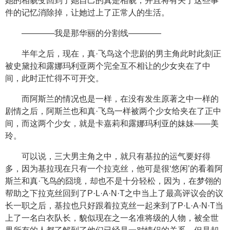
她的相貌变回到了她自己的真是相貌，并且将有关于这些事
件的记忆消除掉，让她过上了正常人的生活。
————我是那华丽的分割线————
半年之后，现在，真·飞鸟这个悲剧的男主角此时此刻正
被史黛拉和露娜玛利亚两个完全互不相让的少女夹在了中
间，此时正忙得不可开交。
而阿斯兰的情况也是一样，在没有发生原著之中一样的
剧情之后，阿斯兰也和真·飞鸟一样被两个少女给夹在了正中
间，而这两个少女，就是卡嘉莉和露娜玛利亚的妹妹——美
玲。
可以说，三大男主角之中，就只有基拉的运气要好得
多，因为基拉现在只有一个拉克丝，他可是很‘悠闲’的看着阿
斯兰和真·飞鸟的囧境，却也不是十分轻松，因为，在梦翎的
帮助之下拉克丝回到了P·L·A·N·T之中当上了最高评议会的议
长一职之后，基拉也只好跟着拉克丝一起来到了P·L·A·N·T当
上了一名白衣队长，貌似现在之一名准将级的人物，被全世