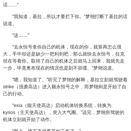
话……”
“我知道，基拉，所以才要拦下你。”梦翎打断了基拉的话
说道。
“这……”
“去永恒号拿你自己的机体，现在的你，就算再怎么强
大，手中却还是缺少一把利剑吧，那么就快去永恒号，拉克
丝在等着你。取得了自己的机体之后就马上回来，我就先走
一步，毕竟奥布现在的情况也是刻不容缓。”梦翎说道。
“嗯，我知道了。”听完了梦翎的解释，基拉立刻就驾驶着
strike（强袭高达）进入额永恒号之中，而梦翎则是开始了自
己的行动。
“exia（能天使高达）启动机体转换系统，转换为
kyrios（主天使高达），突入大气圈。”说完，梦翎所驾驶的
机体立刻就开始了动作。