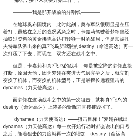
“那么，接下来就要开始工作了。”
————我是那开战前的分割线————
在地球奥布国境内，此时此刻，奥布军队很明显是在压
着打，虽然在之后的战况紧急之时，卡嘉莉驾驶着梦翎曾经
抽取过资料的黄金拂晓高达扭转额一时的战局，但是却被扎
夫特军队派出来的真?飞鸟所驾驶的destiny（命运高达）再一
次打压了下去，而现在，双方还在战斗之中。
但是，卡嘉莉和真?飞鸟的战斗，却是被空降的梦翎直接
打断，原因无他，因为梦翎在突进大气层完毕之后，就立刻
变换了机体，而变换的机体型号，正是最擅长远程狙击的
dynames（力天使高达）。
而梦翎在这场战斗之中的第一次狙击，就将真?飞鸟的
destiny（命运高达）上装备的斩舰刀直接摧毁掉了。
“dynames（力天使高达）——狙击目标！”梦翎在喊出
dynames（力天使高达）每一次开始行动时都会说出的口号
之后，随着狙击的力度就再一次的增加，destiny（命运高