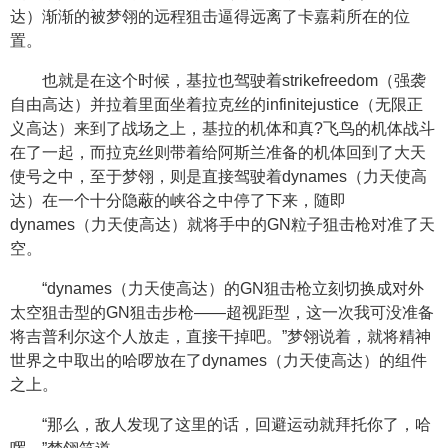
达）渐渐的被梦翎的远程狙击逼得远离了卡嘉莉所在的位
置。
也就是在这个时候，基拉也驾驶着strikefreedom（强袭
自由高达）并拉着里面坐着拉克丝的infinitejustice（无限正
义高达）来到了战场之上，基拉的机体和真?飞鸟的机体战斗
在了一起，而拉克丝则带着给阿斯兰准备的机体回到了大天
使号之中，至于梦翎，则是直接驾驶着dynames（力天使高
达）在一个十分隐蔽的峡谷之中停了下来，随即
dynames（力天使高达）就将手中的GN粒子狙击枪对准了天
空。
“dynames（力天使高达）的GN狙击枪立刻切换成对外
太空狙击型的GN狙击步枪——超视距型，这一次我可没准备
将吉普利尔这个人放走，直接干掉吧。”梦翎说着，就将精神
世界之中取出的哈啰放在了dynames（力天使高达）的组件
之上。
“那么，敌人发现了这里的话，回避运动就拜托你了，哈