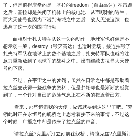
了，但是值得庆幸的是，基拉的freedom（自由高达）在击毁
之后，基拉却是关闭了机体上的核电池，从而顺利的逃生，
而大天使号也因为下潜到海域之中之后，敌人无法追踪，也
逃离了这一次的围捕行动。
而相对于扎夫特军队这一边的动作，地球军也好像是不
想示弱一般，destroy（毁灭高达）也适时登场，接连摧毁了
扎夫特军队在地球上的数个基地之后，扎夫特军队也就将注
意力重新放到了地球军的战斗之中。没有继续去搜寻大天使
号的下落。
不过，在宇宙之中的梦翎，虽然在日常之中都是帮助着
拉克丝去获得一些战争的资料，但是梦翎却也是渐渐的感觉
到了，一个针对自己的危险气息正在不断的接近着己方。
“看来，那些追击我的天使，应该就要到达这里了吧。”梦
翎此时正在永恒号的舰桥之上思考着接下来的事情，不过这
个时候，广播之中却是传来了拉克丝的声音。
“请拉克丝?克里斯汀立刻前往舰桥，请拉克丝?克里斯汀