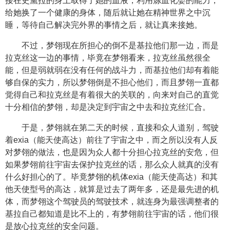
接在史黛拉的身上取得了她的血液，利用炼血化婴的能力，
给她换了一个健康的身体，随后就让她在精神世界之中沉
睡，等待自己解决完外界的事情之后，就让真来接她。
不过，梦翎现在所担心的倒不是基拉他们那一边，而是
拉克丝这一边的事情，毕竟在梦翎看来，拉克丝虽然很全
能，但是弱就弱在没有任何的战斗力，而基拉他们却有着能
够自保的实力，所以梦翎倒是不担心他们，而且梦翎一直都
觉得自己和拉克丝是有着很大的关联的，向来对自己的直觉
十分相信的梦翎，却是决定到宇宙之中去和拉克丝汇合。
于是，梦翎就在第二天的时候，直接和众人道别，驾驶
着exia（能天使高达）前往了宇宙之中，而之所以没有人反
对梦翎的做法，也是因为众人都十分担心拉克丝的安危，但
如果梦翎前往宇宙去保护拉克丝的话，那么众人就真的没有
什么好担心的了。毕竟梦翎的机体exia（能天使高达）和其
他天使型号的高达，就算是过去了两年多，还是最先进的机
体，而梦翎这个驾驶员的驾驶技术，就连身为最强调整者的
基拉自己都知道是比不上的，有梦翎前往宇宙的话，他们很
是放心拉克丝的安全问题。