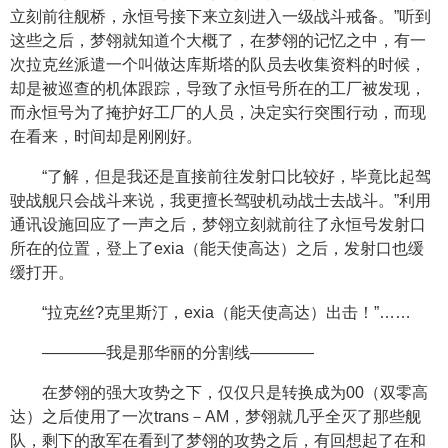
立刻前往舰桥，永恒号接下来立刻进入一级战斗戒备。”听到
这些之后，梦翎就知道个大概了，在梦翎的记忆之中，有一
次拉克丝派遣一个叫做达库斯塔的队员去收集资料的时候，
却是被巡查的机体跟踪，导致了永恒号所在的工厂被发现，
而永恒号为了掩护好工厂的人员，决定实行突围行动，而现
在看来，时间却是刚刚好。
“了解，但是我还是直接前往发射口比较好，毕竟比起驾
驶战舰只会战斗来说，我更擅长驾驶机动战士去战斗。”利用
通讯设施回应了一声之后，梦翎立刻就前往了永恒号发射口
所在的位置，登上了exia（能天使高达）之后，发射口也缓
缓打开。
“拉克丝?克里斯汀，exia（能天使高达）出击！”……
————我是那华丽的分割线————
在梦翎的强大攻势之下，仅仅只是转换成为00（双零高
达）之后使用了一次trans－AM，梦翎就几乎全灭了那些舰
队，剩下的敌军在看到了梦翎的攻势之后，有回想起了在和