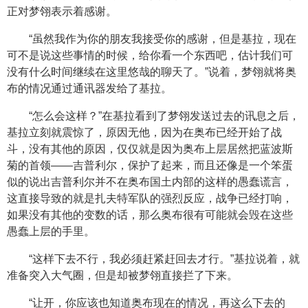
正对梦翎表示着感谢。
“虽然我作为你的朋友我接受你的感谢，但是基拉，现在
可不是说这些事情的时候，给你看一个东西吧，估计我们可
没有什么时间继续在这里悠哉的聊天了。”说着，梦翎就将奥
布的情况通过通讯器发给了基拉。
“怎么会这样？”在基拉看到了梦翎发送过去的讯息之后，
基拉立刻就震惊了，原因无他，因为在奥布已经开始了战
斗，没有其他的原因，仅仅就是因为奥布上层居然把蓝波斯
菊的首领——吉普利尔，保护了起来，而且还像是一个笨蛋
似的说出吉普利尔并不在奥布国土内部的这样的愚蠢谎言，
这直接导致的就是扎夫特军队的强烈反应，战争已经打响，
如果没有其他的变数的话，那么奥布很有可能就会毁在这些
愚蠢上层的手里。
“这样下去不行，我必须赶紧赶回去才行。”基拉说着，就
准备突入大气圈，但是却被梦翎直接拦了下来。
“让开，你应该也知道奥布现在的情况，再这么下去的