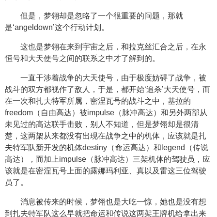
但是，梦翎却是忽略了一个很重要的问题，那就
是‘angeldown’这个行动计划。
这也是梦翎在来到宇宙之后，和拉克丝汇合之后，在永
恒号和大天使号之间的联系之中才了解到的。
一直干涉着战争的大天使号，由于极度妨碍了战争，被
战斗的双方都视作了敌人，于是，都开始‘追杀’大天使号，而
在一次和扎夫特军所属，密涅瓦号的战斗之中，基拉的
freedom（自由高达）被impulse（脉冲高达）和另外两部从
未见过的高达联手击败，别人不知道，但是梦翎却是很清
楚，这两架从来都没有出现在战争之中的机体，应该就是扎
夫特军队新开发的机体destiny（命运高达）和legend（传说
高达），而加上impulse（脉冲高达）三架机体的驾驶员，应
该就是在密涅瓦号上面的露娜玛利亚、真以及雷这三位驾驶
员了。
消息被传来的时候，梦翎也是大吃一惊，她也是没有想
到扎夫特军队这么早就把命运和传说这两架王牌机给拿出来