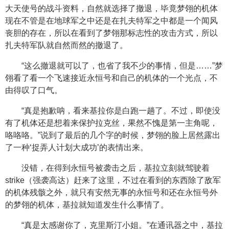
大天使号的战斗资料，自然就选择了撤退，毕竟梦翎的机体
现在不管是在地球军之中还是在扎夫特军之中都是一个闻风
丧胆的存在，所以在看到了梦翎那标志性的攻击方式，所以
扎夫特军队就自然而然的撤退了。
“这么撤退就可以了，也省了我不少的事情，但是……”梦
翎看了看一个飞速接近永恒号和自己的机体的一个光点，不
由得叹了口气。
“真是抱歉呐，看来基拉你是白跑一趟了。不过，即使没
有了机体还是想着来保护拉克丝，果然不愧是第一主角呢，
咯咯咯。”说到了最后的几个字的时候，梦翎的脸上居然露出
了一种‘捉弄人计划大成功’的表情出来。
没错，在得到永恒号被袭击之后，基拉立刻就驾驶着
strike（强袭高达）赶来了这里，不过在看到的东西除了敌军
的机体残骸之外，就只有安然无事的永恒号和还在永恒号外
的梦翎的机体，基拉就知道发生什么事情了。
“真是太感谢你了，克里斯汀小姐。”在通讯器之中，基拉