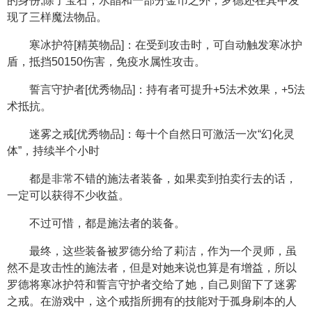
的身份,除了宝石，水晶和一部分金币之外，罗德还在其中发
现了三样魔法物品。
寒冰护符[精英物品]：在受到攻击时，可自动触发寒冰护
盾，抵挡50150伤害，免疫水属性攻击。
誓言守护者[优秀物品]：持有者可提升+5法术效果，+5法
术抵抗。
迷雾之戒[优秀物品]：每十个自然日可激活一次“幻化灵
体”，持续半个小时
都是非常不错的施法者装备，如果卖到拍卖行去的话，
一定可以获得不少收益。
不过可惜，都是施法者的装备。
最终，这些装备被罗德分给了莉洁，作为一个灵师，虽
然不是攻击性的施法者，但是对她来说也算是有增益，所以
罗德将寒冰护符和誓言守护者交给了她，自己则留下了迷雾
之戒。在游戏中，这个戒指所拥有的技能对于孤身刷本的人