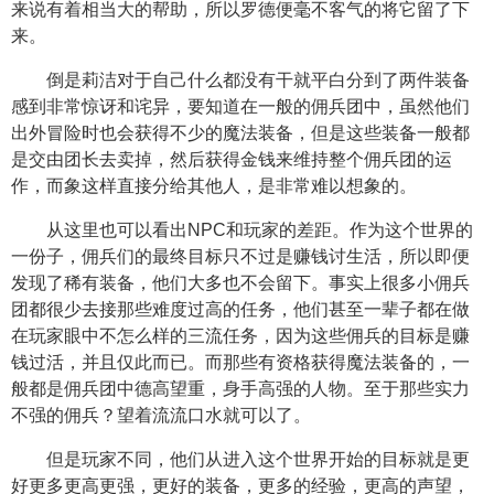
来说有着相当大的帮助，所以罗德便毫不客气的将它留了下
来。
倒是莉洁对于自己什么都没有干就平白分到了两件装备
感到非常惊讶和诧异，要知道在一般的佣兵团中，虽然他们
出外冒险时也会获得不少的魔法装备，但是这些装备一般都
是交由团长去卖掉，然后获得金钱来维持整个佣兵团的运
作，而象这样直接分给其他人，是非常难以想象的。
从这里也可以看出NPC和玩家的差距。作为这个世界的
一份子，佣兵们的最终目标只不过是赚钱讨生活，所以即便
发现了稀有装备，他们大多也不会留下。事实上很多小佣兵
团都很少去接那些难度过高的任务，他们甚至一辈子都在做
在玩家眼中不怎么样的三流任务，因为这些佣兵的目标是赚
钱过活，并且仅此而已。而那些有资格获得魔法装备的，一
般都是佣兵团中德高望重，身手高强的人物。至于那些实力
不强的佣兵？望着流流口水就可以了。
但是玩家不同，他们从进入这个世界开始的目标就是更
好更多更高更强，更好的装备，更多的经验，更高的声望，