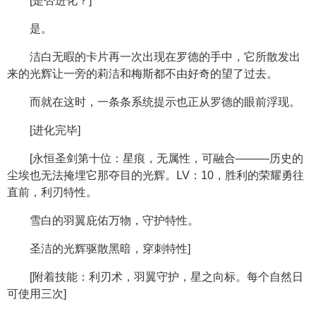
[是否进化？]
是。
洁白无暇的卡片再一次出现在罗德的手中，它所散发出
来的光辉让一旁的莉洁和梅斯都不由好奇的望了过去。
而就在这时，一条条系统提示也正从罗德的眼前浮现。
[进化完毕]
[永恒圣剑第十位：星痕，无属性，可融合———历史的
尘埃也无法掩埋它那夺目的光辉。LV：10，胜利的荣耀勇往
直前，利刃特性。
雪白的羽翼庇佑万物，守护特性。
圣洁的光辉驱散黑暗，穿刺特性]
[附着技能：利刃术，羽翼守护，星之向标。每个自然日
可使用三次]