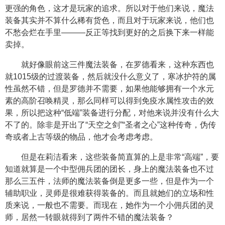
更强的角色，这才是玩家的追求。所以对于他们来说，魔法
装备其实并不算什么稀有货色，而且对于玩家来说，他们也
不愁会烂在手里———反正等找到更好的之后换下来一样能
卖掉。
就好像眼前这三件魔法装备，在罗德看来，这种东西也
就1015级的过渡装备，然后就没什么意义了，寒冰护符的属
性虽然不错，但是罗德并不需要，如果他能够拥有一个水元
素的高阶召唤精灵，那么同样可以得到免疫水属性攻击的效
果，所以把这种“低端”装备进行分配，对他来说并没有什么大
不了的。除非是开出了“天空之剑”“圣者之心”这种传奇，伪传
奇或者上古等级的物品，他才会考虑考虑。
但是在莉洁看来，这些装备简直算的上是非常“高端”，要
知道就算是一个中型佣兵团的团长，身上的魔法装备也不过
那么三五件，法师的魔法装备倒是更多一些，但是作为一个
辅助职业，灵师是很难获得装备的。而且就她们的立场和性
质来说，一般也不需要。而现在，她作为一个小佣兵团的灵
师，居然一转眼就得到了两件不错的魔法装备？