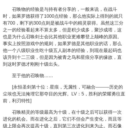
召唤物的经验是与持有者分享的，一般来说，在战斗
时，如果罗德获得了1000点经验，那么他实际上得到的就只
有700，剩下的300点则是被战斗中的精灵获得。虽然这三分
之一的经验看起来不算太多，但是积少成多，聚沙成塔，这
也是为什么召唤剑士会比其他职业更难攀登上颠峰的原因。
事实上按照游戏中的规则，如果罗德是其他职业的话，那么
他一个八级职业生吃十级五人副本的经验，到现在最起码也
该升到十二三级，但是因为被青之鸟和星痕分享的缘故，直
到这时罗德才刚刚十级出头。
至于他的召唤物……
[永恒圣剑第十位：星痕，无属性，可融合———历史的
尘埃也无法掩埋它那夺目的光辉。LV：5，胜利的荣耀勇往直
前，利刃特性]
召唤精灵的等级最高为十级，在十级之后可以获得一次
进化的机会。而在进化之后，它们不但会产生变化，而且等
级上限会再次提高十级，直到第三次进化到来为止。而石像