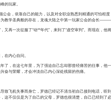
颠峰的玩家。
率领公会，依靠自己的能力，以及对全职业熟悉到精通的可怕程度
奉为教学圣典般的存在，龙魂大陆之中第一玩家公会的会长——
代”，又再一次征服了“动**年代”，来到了“虚空审判”。而现在，
回，在内心自问。
七年了，在这七年里，为了强迫自己忘却那曾经痛苦的往事，他
的兴奋与荣耀，才会冲淡自己内心深处残留的伤痛。
风导致飞机失事而身亡，罗德已经记不清当初自己接到电话，听
去，这不仅仅是为了自己的父母，罗德也很清楚，自己已经到了