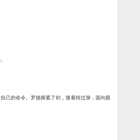
膀。
着自己的命令。罗德握紧了剑，接着转过身，面向眼