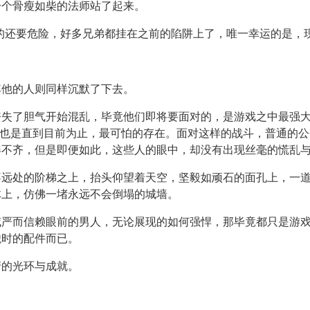
一个骨瘦如柴的法师站了起来。
的还要危险，好多兄弟都挂在之前的陷阱上了，唯一幸运的是，
其他的人则同样沉默了下去。
失了胆气开始混乱，毕竟他们即将要面对的，是游戏之中最强大
，也是直到目前为止，最可怕的存在。面对这样的战斗，普通的
凑不齐，但是即便如此，这些人的眼中，却没有出现丝毫的慌乱
不远处的阶梯之上，抬头仰望着天空，坚毅如顽石的面孔上，一
体上，仿佛一堵永远不会倒塌的城墙。
威严而信赖眼前的男人，无论展现的如何强悍，那毕竟都只是游
貌时的配件而已。
清的光环与成就。