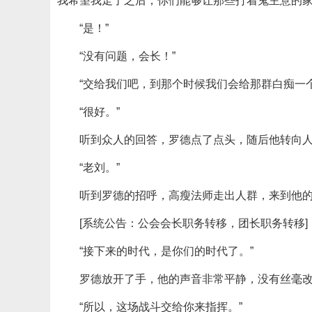
我希望我走了之后，你们能够让那些打着鬼主意的家
“是！”
“没有问题，会长！”
“交给我们吧，到那个时候我们会给那群白痴一
“很好。”
听到众人的回答，罗德点了点头，随后他转向
“老刘。”
听到罗德的招呼，高瘦法师走出人群，来到他
[系统公告：公会会长职务转移，团长职务转移]
“接下来的时代，是你们的时代了。”
罗德放开了手，他的声音非常平静，没有丝毫
“所以，这场战斗交给你来指挥。”