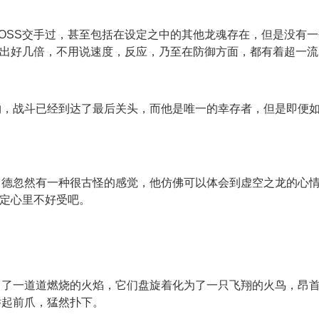
OSS交手过，甚至包括在设定之中的其他龙魂存在，但是没有
高出好几倍，不用说速度，反应，乃至在防御方面，都有着超一
物，战斗已经到达了最后关头，而他是唯一的幸存者，但是即便
罗德忽然有一种很古怪的感觉，他仿佛可以体会到虚空之龙的心
一定心里不好受吧。
出了一道道燃烧的火焰，它们盘旋着化为了一只飞翔的火鸟，昂
举起前爪，猛然扑下。