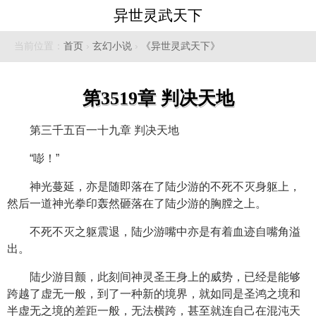
异世灵武天下
当前位置：
首页
›
玄幻小说
›
《异世灵武天下》
第3519章 判决天地
第三千五百一十九章 判决天地
“嘭！”
神光蔓延，亦是随即落在了陆少游的不死不灭身躯上，
然后一道神光拳印轰然砸落在了陆少游的胸膛之上。
不死不灭之躯震退，陆少游嘴中亦是有着血迹自嘴角溢
出。
陆少游目颤，此刻间神灵圣王身上的威势，已经是能够
跨越了虚无一般，到了一种新的境界，就如同是圣鸿之境和
半虚无之境的差距一般，无法横跨，甚至就连自己在混沌天