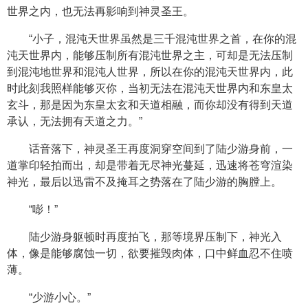
世界之内，也无法再影响到神灵圣王。
“小子，混沌天世界虽然是三千混沌世界之首，在你的混
沌天世界内，能够压制所有混沌世界之主，可却是无法压制
到混沌地世界和混沌人世界，所以在你的混沌天世界内，此
时此刻我照样能够灭你，当初无法在混沌天世界内和东皇太
玄斗，那是因为东皇太玄和天道相融，而你却没有得到天道
承认，无法拥有天道之力。”
话音落下，神灵圣王再度洞穿空间到了陆少游身前，一
道掌印轻拍而出，却是带着无尽神光蔓延，迅速将苍穹渲染
神光，最后以迅雷不及掩耳之势落在了陆少游的胸膛上。
“嘭！”
陆少游身躯顿时再度拍飞，那等境界压制下，神光入
体，像是能够腐蚀一切，欲要摧毁肉体，口中鲜血忍不住喷
薄。
“少游小心。”