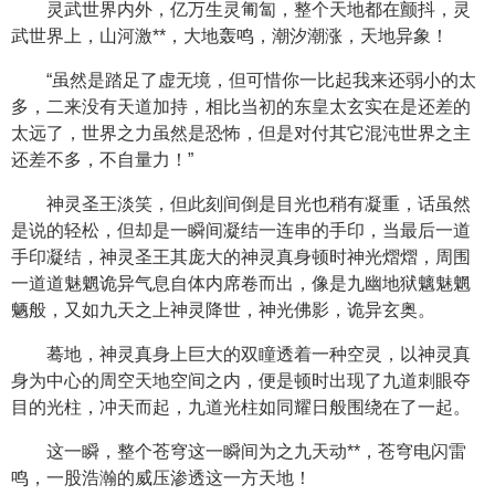
灵武世界内外，亿万生灵匍匐，整个天地都在颤抖，灵
武世界上，山河激**，大地轰鸣，潮汐潮涨，天地异象！
“虽然是踏足了虚无境，但可惜你一比起我来还弱小的太
多，二来没有天道加持，相比当初的东皇太玄实在是还差的
太远了，世界之力虽然是恐怖，但是对付其它混沌世界之主
还差不多，不自量力！”
神灵圣王淡笑，但此刻间倒是目光也稍有凝重，话虽然
是说的轻松，但却是一瞬间凝结一连串的手印，当最后一道
手印凝结，神灵圣王其庞大的神灵真身顿时神光熠熠，周围
一道道魅魍诡异气息自体内席卷而出，像是九幽地狱魑魅魍
魉般，又如九天之上神灵降世，神光佛影，诡异玄奥。
蓦地，神灵真身上巨大的双瞳透着一种空灵，以神灵真
身为中心的周空天地空间之内，便是顿时出现了九道刺眼夺
目的光柱，冲天而起，九道光柱如同耀日般围绕在了一起。
这一瞬，整个苍穹这一瞬间为之九天动**，苍穹电闪雷
鸣，一股浩瀚的威压渗透这一方天地！