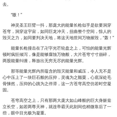
去。
“嗷！”
神灵圣王巨臂一抖，那庞大的能量长枪似乎是欲要洞穿
苍穹，洞穿这宇宙，如同巨龙冲天，扭曲整个空间，惊人的
毁灭之力，如同要判决天地，将这天地世间万物摧毁，“轰！”
能量长枪撞击在了卍字光芒轮盘之上，可怕的能量光辉
顿时疯狂倾泻，像是能够腐蚀万物般，大片苍穹寸寸崩碎，
两股能量纠缠，释放出无穷无尽的能量光辉。
那等能量光辉内所蕴含的毁灭能量和威压，令人无不是
心中压上了一块巨石般的压抑，灵魂为之颤粟，心底深处毛
骨悚然，压抑的心跳为之停滞，这一方苍穹高空仿若时空凝
固。
苍穹高空之上，只有那两大庞大如山峰般的巨大身躯耸
立长空，如若两尊天神，就连帝霸天此刻间也稍微靠后了一
些，眼中目光极为凝重。