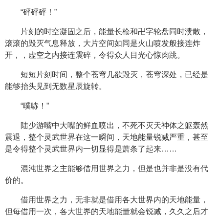
“砰砰砰！”
片刻的时空凝固之后，能量长枪和卍字轮盘同时溃散，
滚滚的毁灭气息释放，大片空间如同是火山喷发般接连炸
开，，虚空之内接连震碎，令得众人目光心惊肉跳。
短短片刻时间，整个苍穹几欲毁灭，苍穹深处，已经是
能够抬头见到无数星辰旋转。
“噗哧！”
陆少游嘴中大嘴的鲜血喷出，不死不灭天神体之躯轰然
震退，整个灵武世界在这一瞬间，天地能量锐减严重，甚至
是令得整个灵武世界内一切显得是萧条了起来……
混沌世界之主能够借用世界之力，但是也并非是没有代
价的。
借用世界之力，无非就是借用各大世界内的天地能量，
但每借用一次，各大世界的天地能量就会锐减，久久之后才