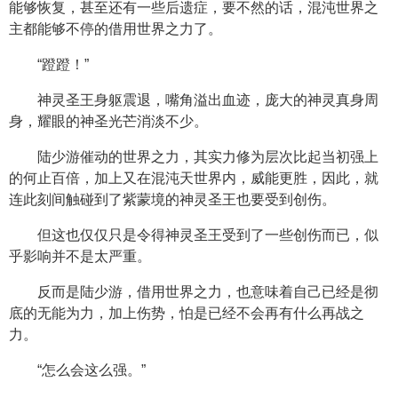
能够恢复，甚至还有一些后遗症，要不然的话，混沌世界之
主都能够不停的借用世界之力了。
“蹬蹬！”
神灵圣王身躯震退，嘴角溢出血迹，庞大的神灵真身周
身，耀眼的神圣光芒消淡不少。
陆少游催动的世界之力，其实力修为层次比起当初强上
的何止百倍，加上又在混沌天世界内，威能更胜，因此，就
连此刻间触碰到了紫蒙境的神灵圣王也要受到创伤。
但这也仅仅只是令得神灵圣王受到了一些创伤而已，似
乎影响并不是太严重。
反而是陆少游，借用世界之力，也意味着自己已经是彻
底的无能为力，加上伤势，怕是已经不会再有什么再战之
力。
“怎么会这么强。”