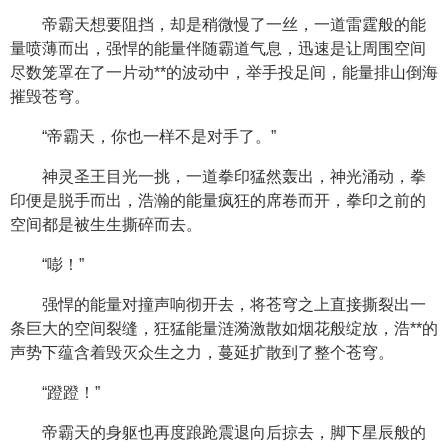
帝霸天想要阻挡，却是稍微慢了一丝，一道雷霆般的能
量喷薄而出，强悍的能量伴随霸道气息，迅速是让周围空间
尽数笼罩在了一片动**的波动中，举手投足间，能量排山倒海
摧毁苍穹。
“帝霸天，你也一样不是对手了。”
神灵圣王目光一挑，一道拳印猛然轰出，神光涌动，拳
印便是脱手而出，浩瀚的能量疯狂的席卷而开，拳印之前的
空间都是被生生撕碎而去。
“嘭！”
强悍的能量对撞声响彻开去，将苍穹之上直接撕裂出一
条巨大的空间裂缝，狂猛能量涟漪激散如烟花般绽放，浩**的
声势下蕴含着毁灭众生之力，蔓延扩散到了整个苍穹。
“蹬蹬！”
帝霸天的身躯也再度踉跄震退向后掠去，脚下星辰般的