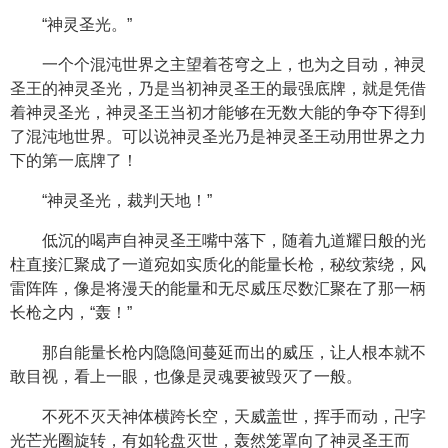
“神灵圣光。”
一个个混沌世界之主望着苍穹之上，也为之目动，神灵
圣王的神灵圣光，乃是当初神灵圣王的最强底牌，就是凭借
着神灵圣光，神灵圣王当初才能够在无数大能的争夺下得到
了混沌地世界。可以说神灵圣光乃是神灵圣王动用世界之力
下的第一底牌了！
“神灵圣光，裁判天地！”
低沉的喝声自神灵圣王嘴中落下，随着九道耀日般的光
柱直接汇聚成了一道宛如实质化的能量长枪，秘纹萦绕，风
雷阵阵，像是将漫天的能量和无尽威压尽数汇聚在了那一柄
长枪之内，“轰！”
那自能量长枪内隐隐间蔓延而出的威压，让人根本就不
敢目视，看上一眼，也像是灵魂要被毁灭了一般。
不死不灭天神体横跨长空，天威盖世，挥手而动，卍字
光芒光圈旋转，有如轮盘灭世，轰然笼罩向了神灵圣王而