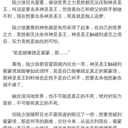
陆少游目光凝重，催动世界之力竟然都无法压制神灵圣
王，何况是要击杀神灵圣王，凭借着自己和师父的联手都做
不到，现在想要击杀神灵圣王，简直就是痴人说梦。
陆少游萎靡的神色都是有些呆滞了起来，在自己的世界
之力，竟然都无法奈何神灵圣王，神灵圣王触碰到虚无之境
后，实力竟然是如此的可怕。
“若是能够踏足紫蒙，那……”
蓦地，陆少游那雷霆双瞳内目光一亮，神灵圣王触碰到
紫蒙境就能够如此强悍，若是自己能够踏足真正的紫蒙境，
那神灵圣王到时候也定然不是自己对手，想要击杀他想象也
就不难了。
融合混沌地世界，也不可能是真正的不死，绝对的实力
面前，不可能有真正的不死。
但陆少游随即目光不露痕迹的暗沉了一些，想要突破到
紫蒙境，那是何等的困难，古往今来，从远古到现在，紫蒙