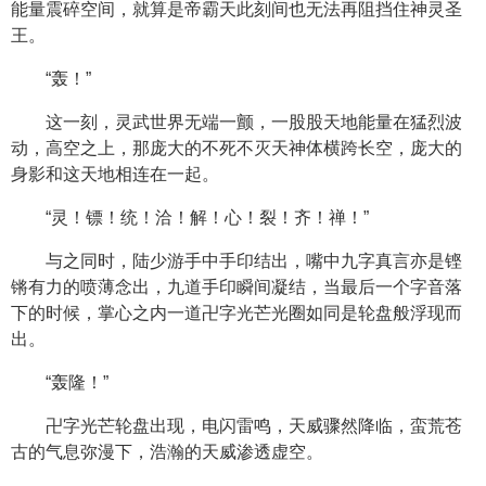
能量震碎空间，就算是帝霸天此刻间也无法再阻挡住神灵圣
王。
“轰！”
这一刻，灵武世界无端一颤，一股股天地能量在猛烈波
动，高空之上，那庞大的不死不灭天神体横跨长空，庞大的
身影和这天地相连在一起。
“灵！镖！统！洽！解！心！裂！齐！禅！”
与之同时，陆少游手中手印结出，嘴中九字真言亦是铿
锵有力的喷薄念出，九道手印瞬间凝结，当最后一个字音落
下的时候，掌心之内一道卍字光芒光圈如同是轮盘般浮现而
出。
“轰隆！”
卍字光芒轮盘出现，电闪雷鸣，天威骤然降临，蛮荒苍
古的气息弥漫下，浩瀚的天威渗透虚空。