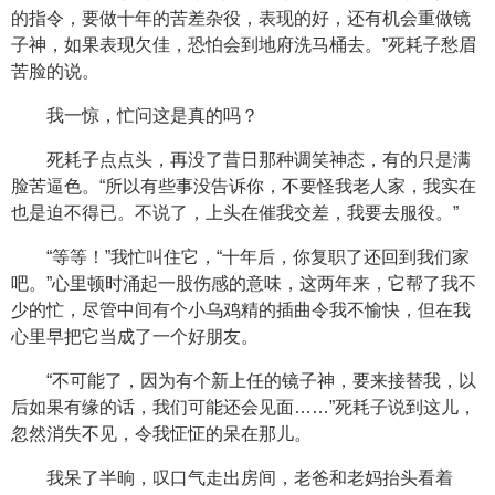
的指令，要做十年的苦差杂役，表现的好，还有机会重做镜
子神，如果表现欠佳，恐怕会到地府洗马桶去。”死耗子愁眉
苦脸的说。
我一惊，忙问这是真的吗？
死耗子点点头，再没了昔日那种调笑神态，有的只是满
脸苦逼色。“所以有些事没告诉你，不要怪我老人家，我实在
也是迫不得已。不说了，上头在催我交差，我要去服役。”
“等等！”我忙叫住它，“十年后，你复职了还回到我们家
吧。”心里顿时涌起一股伤感的意味，这两年来，它帮了我不
少的忙，尽管中间有个小乌鸡精的插曲令我不愉快，但在我
心里早把它当成了一个好朋友。
“不可能了，因为有个新上任的镜子神，要来接替我，以
后如果有缘的话，我们可能还会见面……”死耗子说到这儿，
忽然消失不见，令我怔怔的呆在那儿。
我呆了半晌，叹口气走出房间，老爸和老妈抬头看着