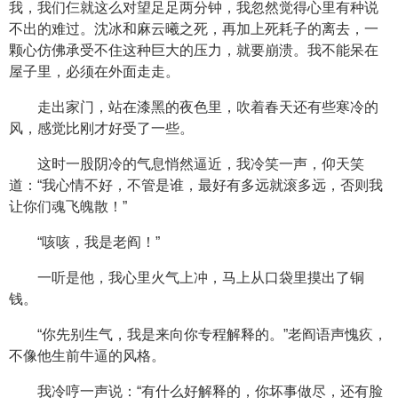
我，我们仨就这么对望足足两分钟，我忽然觉得心里有种说
不出的难过。沈冰和麻云曦之死，再加上死耗子的离去，一
颗心仿佛承受不住这种巨大的压力，就要崩溃。我不能呆在
屋子里，必须在外面走走。
走出家门，站在漆黑的夜色里，吹着春天还有些寒冷的
风，感觉比刚才好受了一些。
这时一股阴冷的气息悄然逼近，我冷笑一声，仰天笑
道：“我心情不好，不管是谁，最好有多远就滚多远，否则我
让你们魂飞魄散！”
“咳咳，我是老阎！”
一听是他，我心里火气上冲，马上从口袋里摸出了铜
钱。
“你先别生气，我是来向你专程解释的。”老阎语声愧疚，
不像他生前牛逼的风格。
我冷哼一声说：“有什么好解释的，你坏事做尽，还有脸