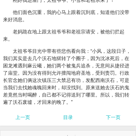
刚好我进屋门，太祖爷爷、小雪和老祖宗来了！
他们面色沉重，我的心马上跟着沉到底，知道他们没带
来好消息。
老妈跪在地上跟太祖爷爷和老祖宗请安，被他们拦起
来。
太祖爷爷目光中带有些悲伤看向我：“小风，这段日子，
我们其实是去几个沃石地狱转了个圈子，因为沈冰死后，在
困龙滩遇到麻云曦，她们两个被鬼兵追杀，无意间从捷径进
了庙堂。因为没有得到允许擅闯地府圣地，受到责罚。行政
长官念她们俩这次镇压三大禁忌有功，发配西南沃石，可是
当我们去找她魂魄回来时，却没找到。原来送她去沃石的鬼
差竟然当时喝醉，自己都不记得送到了哪里。所以，我们转
遍了沃石废墟，才回来的晚了。”
上一页
目录
下一页