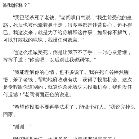
跟我解释？”
“我已经杀死了老钱。”老阎叹口气说，“我生前受他的蛊
惑，死后也被他牵着鼻子走，很多事都是违背良心，迫不得
已。我这次来，就是为了给你解释这件事，如果你不解气，
可以打散我的魂魄，我没任何怨言。”
他这么坦诚受死，倒是让我下不了手，一时心灰意懒，
挥挥手道：“你滚吧，以后别让我碰到你。”
“我能理解你的心情，也不多说了。我在死亡谷幡然醒
悟，杀了老钱，帮助地府收魂有功，获得了投胎机会。这次
是专程跟你道别的，就算你杀死我失去投胎机会，我也没任
何遗憾！”老阎满面正色的说道。
“希望你投胎不要再学法术了，能做个好人。”我说完掉头
回家。
“谢谢！”