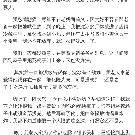
较凄凉了，本来还有麻云曦在店里陪着，现在只剩下他孤家
寡人。
我忍着悲痛，尽量不在老妈面前哭，因为好不容易跟老
爸一起把她哄住的。到了晚上，我把沈冰的尸体放进了店铺
冷藏柜里，虽然找不到小凡，但还有太祖爷爷和小雪这么一
个希望，我还不能放弃，就这么把沈冰埋了。
我们一家都没睡意，在等着太祖爷爷的消息。这期间我
回到屋子里把死耗子叫出来，它也没办法。
“其实我一直都没敢告诉你，沈冰有个劫难，我老人家总
觉得她跟你在一起，能化险为夷，可是没想到，还是去
了！”死耗子抽抽鼻子，满脸的哀痛。
我听了一阵大怒：“为什么不告诉我？早知道这样，我就
不会让她跟我一起去冒险！”我气的都快疯了，恨不得将死耗
子小胡须全部拔光。然后再剥了皮，把白条鼠放油锅里炸
炸，我都不知道能恨一个人恨的这么深。何况它还不是人！
“唉，我老人家为了你都泄露了很多天机，已经接到上头