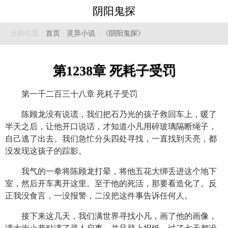
阴阳鬼探
当前位置：
首页
›
灵异小说
›
《阴阳鬼探》
第1238章 死耗子受罚
第一千二百三十八章 死耗子受罚
陈顾龙没有说谎，我们把石乃光的孩子救回车上，暖了
半天之后，让他开口说话，才知道小凡用碎玻璃隔断绳子，
自己逃了出去。我们急忙分头四处寻找，一直找到天亮，都
没发现这孩子的踪影。
我气的一拳将陈顾龙打晕，将他五花大绑丢进这个地下
室，然后开车离开这里。至于他的死活，那要看造化了。反
正我没食言，一没报警，二没把这件事告诉任何人。
接下来这几天，我们满世界寻找小凡，画了他的画像，