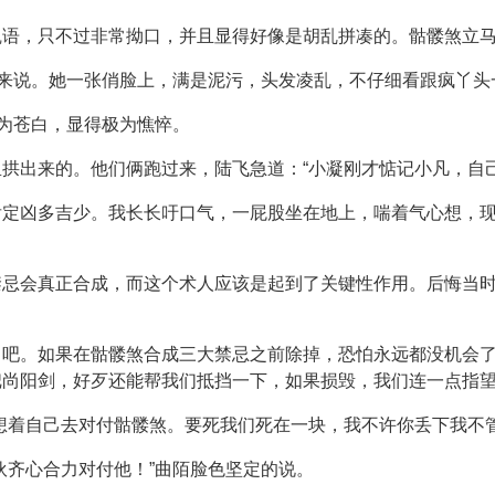
咒语，只不过非常拗口，并且显得好像是胡乱拼凑的。骷髅煞立
过来说。她一张俏脸上，满是泥污，头发凌乱，不仔细看跟疯丫头
极为苍白，显得极为憔悴。
拱出来的。他们俩跑过来，陆飞急道：“小凝刚才惦记小凡，自
肯定凶多吉少。我长长吁口气，一屁股坐在地上，喘着气心想，
禁忌会真正合成，而这个术人应该是起到了关键性作用。后悔当
了吧。如果在骷髅煞合成三大禁忌之前除掉，恐怕永远都没机会
把尚阳剑，好歹还能帮我们抵挡一下，如果损毁，我们连一点指
想着自己去对付骷髅煞。要死我们死在一块，我不许你丢下我不
伙齐心合力对付他！”曲陌脸色坚定的说。