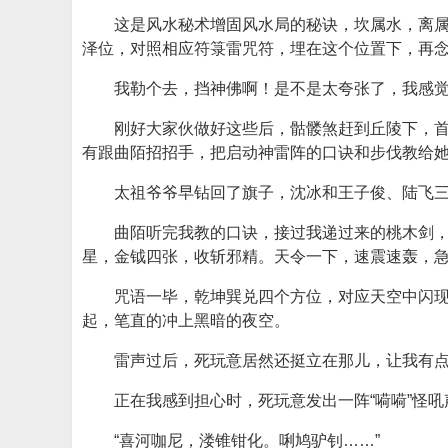
这是风水秘术增固风水局的秘诀，坎属水，离
泽位，对照相应符箓雷咒符，埋在这个位置下，再
我勒个去，挡神佛啊！是不是太夸张了，我感
刚好大家伙做好这些后，骷髅煞赶到丘陵下，
有跟曲陌招招手，把启动神雷阵的口诀和步伐教给
太祖爷爷早钻回了旗子，沈冰和王子俊、陆飞
曲陌听完我教的口诀，接过我递过来的桃木剑，
星，金钺四张，收斩邪精。天令一下，速震速轰，急
咒语一毕，乾坤巽兑四个方位，对应天空中闪现
起，笔直的冲上黑暗的夜空。
雷声过后，死玩意居然还挺立在那儿，让我有
正在我感到担心时，死玩意发出一阵“嗬嗬”怪
“喜河咖尼，溇锥钳化。唎鸠驴钊……”