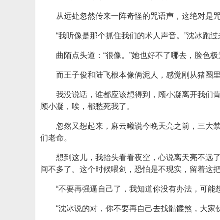
从远处忽然传来一阵奇怪的咒语声，这绝对是
“我听像是那个抓住我们的术人声音。”沈冰跑
曲陌点头道：“很像。”她也好不了哪去，脸色
而王子俊和陆飞根本像俩泥人，感觉刚从猪圈里
我没说话，谁都应该想得到，顾小凝离开我们
顾小凝，唉，都愁死我了。
忽然又想起来，麻云曦说今晚天亮之前，三大
们老命。
想到这儿，我抬头看看夜空，心说离天亮不远
间不多了。这个时候喂剑，恐怕是不现实，留着这
“不要再强逼自己了，我知道你没有办法，可能
“沈冰说的对，你不要再自己去找骷髅煞，大家