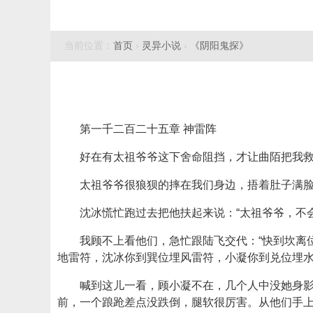
当前位置：
首页
›
灵异小说
›
《阴阳鬼探》
第一千二百二十五章 神雷阵
好在有太祖爷爷这下舍命阻挡，才让曲陌把我
太祖爷爷很狼狈的摔在我们身边，捂着肚子满脸
沈冰慌忙跑过去把他扶起来说：“太祖爷爷，不
我顾不上看他们，急忙跟陆飞交代：“快到坎离
地雷符，沈冰你到巽位埋风雷符，小凝你到兑位埋水
喊到这儿一看，顾小凝不在，几个人中没她身
前，一个踉跄差点没跌倒，腿软很厉害。从他们手