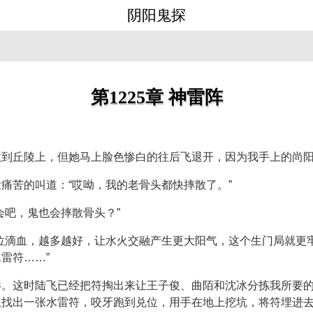
阴阳鬼探
第1225章 神雷阵
救到丘陵上，但她马上脸色惨白的往后飞退开，因为我手上的尚
痛苦的叫道：“哎呦，我的老骨头都快摔散了。”
会吧，鬼也会摔散骨头？”
位滴血，越多越好，让水火交融产生更大阳气，这个生门局就更
雷符……”
影。这时陆飞已经把符掏出来让王子俊、曲陌和沈冰分拣我所要
上找出一张水雷符，咬牙跑到兑位，用手在地上挖坑，将符埋进