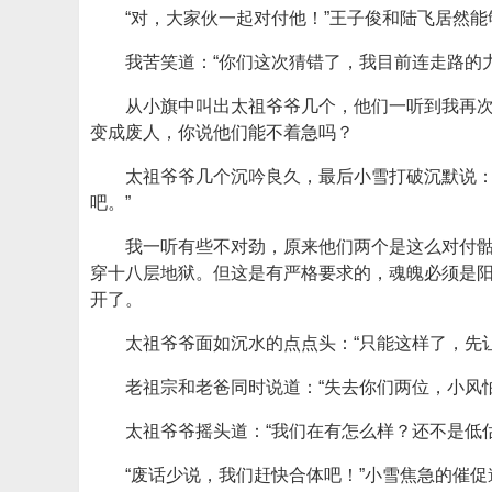
“对，大家伙一起对付他！”王子俊和陆飞居然
我苦笑道：“你们这次猜错了，我目前连走路的
从小旗中叫出太祖爷爷几个，他们一听到我再
变成废人，你说他们能不着急吗？
太祖爷爷几个沉吟良久，最后小雪打破沉默说：
吧。”
我一听有些不对劲，原来他们两个是这么对付骷
穿十八层地狱。但这是有严格要求的，魂魄必须是
开了。
太祖爷爷面如沉水的点点头：“只能这样了，先
老祖宗和老爸同时说道：“失去你们两位，小风
太祖爷爷摇头道：“我们在有怎么样？还不是低
“废话少说，我们赶快合体吧！”小雪焦急的催促