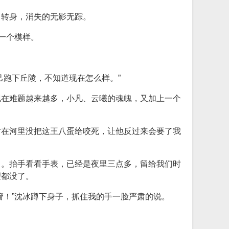
马转身，消失的无影无踪。
一个模样。
己跑下丘陵，不知道现在怎么样。”
现在难题越来越多，小凡、云曦的魂魄，又加上一个
时在河里没把这王八蛋给咬死，让他反过来会要了我
了。抬手看看手表，已经是夜里三点多，留给我们时
望都没了。
管！”沈冰蹲下身子，抓住我的手一脸严肃的说。