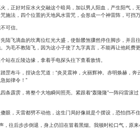
属火，正好对应水火交融这个暗局，加以男人阳血，产生阳气，
念咒施法，四个位置的天地风水雷咒，会形成一个神雷阵，可挡
觉不可信。
首先陆飞滴血的坎离位红光大盛，使骷髅煞骤然停住脚步，并且
她。为毛不教陆飞，因为这小子使了九字真言，不能再让他耗费
三个站在丘陵边缘，拿着手电探头往下查看敌情。
踏罡布斗，捏诀念咒道：“炎灵震神，火丽辉神。赤明焕赫，奔
急如律令！”
四条霹雳，将整个大地瞬间照亮。紧跟着“轰隆隆”一阵闷雷滚
点傻眼，天雷都劈不动他，这生门局好像就是个摆设，恐怕挡不
吼声，往后步步倒退，身上仍旧在冒着黑烟。我顿时松口气，原来