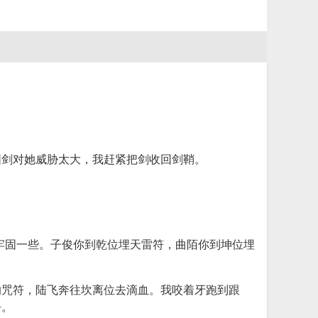
阳剑对她威胁太大，我赶紧把剑收回剑鞘。
牢固一些。子俊你到乾位埋天雷符，曲陌你到坤位埋
的咒符，陆飞奔往坎离位去滴血。我咬着牙跑到跟
去。