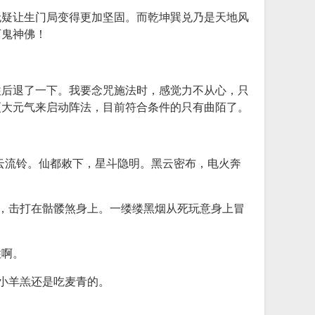
无疑让生门局变得更加坚固。而乾坤巽兑乃是天地风
万鬼神佛！
往后退了一下。我要念咒施法时，感觉力不从心，只
更大元气来启动阵法，目前符合条件的只有曲陌了。
云流铃。仙都敕下，星斗隐明。黑云密布，电火奔
过，击打在骷髅煞身上。一缕缕黑烟从死玩意身上冒
住啊。
小羊羔还是吃麦青的。