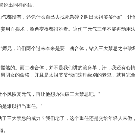
能够说出同样的话。
力气都没有，还凭什么自己去找死杂碎？叫出太祖爷爷他们，让他
次妄用血损术，脸色变得都很难看。这伤了元气三年不能再动用
“师兄，咱们两个过来本来是要二魂合体，钻入三大禁忌之中破
髅煞的。而二魂合体，并不是我们讲的滚床单，汗，我还有心情
阳男阴女的命格，并且是太祖爷爷他们这种级别的老鬼，就算完
让小风恢复元气，再让他想办法破三大禁忌吧。”
怕是难以担当重任。”
估了三大禁忌的威力？我们老了，这个重任还是交给年轻人来做
道。