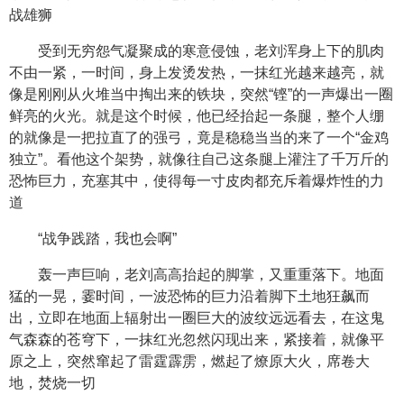
战雄狮
受到无穷怨气凝聚成的寒意侵蚀，老刘浑身上下的肌肉
不由一紧，一时间，身上发烫发热，一抹红光越来越亮，就
像是刚刚从火堆当中掏出来的铁块，突然“铿”的一声爆出一圈
鲜亮的火光。就是这个时候，他已经抬起一条腿，整个人绷
的就像是一把拉直了的强弓，竟是稳稳当当的来了一个“金鸡
独立”。看他这个架势，就像往自己这条腿上灌注了千万斤的
恐怖巨力，充塞其中，使得每一寸皮肉都充斥着爆炸性的力
道
“战争践踏，我也会啊”
轰一声巨响，老刘高高抬起的脚掌，又重重落下。地面
猛的一晃，霎时间，一波恐怖的巨力沿着脚下土地狂飙而
出，立即在地面上辐射出一圈巨大的波纹远远看去，在这鬼
气森森的苍穹下，一抹红光忽然闪现出来，紧接着，就像平
原之上，突然窜起了雷霆霹雳，燃起了燎原大火，席卷大
地，焚烧一切