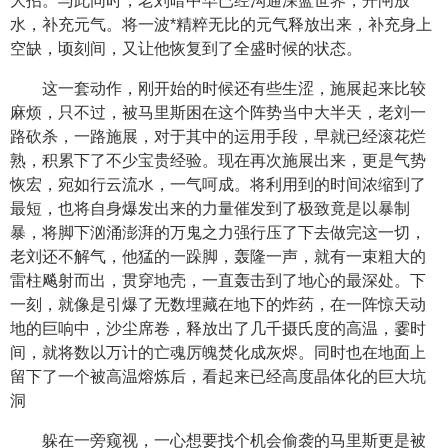
大招。与此同时，老刘暗中早已经沟通深蓝世界，开闸放
水，补充元气。将一波*精粹无比的元气释放出来，补充身上
空缺，顷刻间，又让他恢复到了全盛时候的状态。
这一套动作，刚开始的时候还有些生涩，施展起来比较
麻烦，只不过，被马里斯困在这个阵势当中大半天，老刘一
路砍杀，一路施展，对于其中的运用手段，早就已经滚花烂
熟，积累下了不少宝贵经验。现在再次施展出来，更是气势
恢宏，宛如行云流水，一气呵成。将利用到的时间浓缩到了
最短，也将自身爆发出来的力量催发到了极致竟是以暴制
暴，将脚下汹涌澎湃的万鬼之力强行压了下去做完这一切，
老刘还不解气，他猛的一跺脚，轰隆一声，就有一束粗大的
雷柱飚射而出，贯穿地壳，一直轰击到了地心的最深处。下
一刻，就像是引爆了无数埋藏在地下的炸药，在一阵惊天动
地的巨响中，沙尘席卷，释放出了几千摄氏度的高温，霎时
间，就将数以万计的亡魂厉魄焚化成灰烬。同时也在地面上
留下了一个被高温熔炼后，看起来已经高度晶体化的巨大坑
洞
躲在一旁窥视，一心想要找个机会偷袭的马里斯更是被