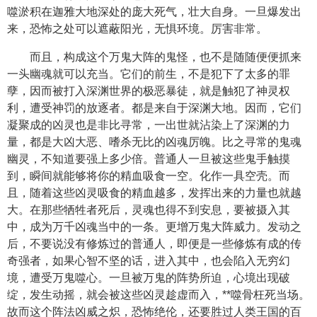
噬淤积在迦雅大地深处的庞大死气，壮大自身。一旦爆发出
来，恐怖之处可以遮蔽阳光，无惧环境。厉害非常。
而且，构成这个万鬼大阵的鬼怪，也不是随随便便抓来
一头幽魂就可以充当。它们的前生，不是犯下了太多的罪
孽，因而被打入深渊世界的极恶暴徒，就是触犯了神灵权
利，遭受神罚的放逐者。都是来自于深渊大地。因而，它们
凝聚成的凶灵也是非比寻常，一出世就沾染上了深渊的力
量，都是大凶大恶、嗜杀无比的凶魂厉魄。比之寻常的鬼魂
幽灵，不知道要强上多少倍。普通人一旦被这些鬼手触摸
到，瞬间就能够将你的精血吸食一空。化作一具空壳。而
且，随着这些凶灵吸食的精血越多，发挥出来的力量也就越
大。在那些牺牲者死后，灵魂也得不到安息，要被摄入其
中，成为万千凶魂当中的一条。更增万鬼大阵威力。发动之
后，不要说没有修炼过的普通人，即便是一些修炼有成的传
奇强者，如果心智不坚的话，进入其中，也会陷入无穷幻
境，遭受万鬼噬心。一旦被万鬼的阵势所迫，心境出现破
绽，发生动摇，就会被这些凶灵趁虚而入，**噬骨枉死当场。
故而这个阵法凶威之炽，恐怖绝伦，还要胜过人类王国的百