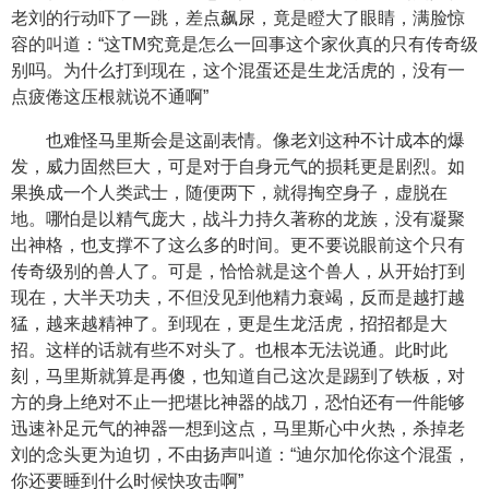
老刘的行动吓了一跳，差点飙尿，竟是瞪大了眼睛，满脸惊
容的叫道：“这TM究竟是怎么一回事这个家伙真的只有传奇级
别吗。为什么打到现在，这个混蛋还是生龙活虎的，没有一
点疲倦这压根就说不通啊”
也难怪马里斯会是这副表情。像老刘这种不计成本的爆
发，威力固然巨大，可是对于自身元气的损耗更是剧烈。如
果换成一个人类武士，随便两下，就得掏空身子，虚脱在
地。哪怕是以精气庞大，战斗力持久著称的龙族，没有凝聚
出神格，也支撑不了这么多的时间。更不要说眼前这个只有
传奇级别的兽人了。可是，恰恰就是这个兽人，从开始打到
现在，大半天功夫，不但没见到他精力衰竭，反而是越打越
猛，越来越精神了。到现在，更是生龙活虎，招招都是大
招。这样的话就有些不对头了。也根本无法说通。此时此
刻，马里斯就算是再傻，也知道自己这次是踢到了铁板，对
方的身上绝对不止一把堪比神器的战刀，恐怕还有一件能够
迅速补足元气的神器一想到这点，马里斯心中火热，杀掉老
刘的念头更为迫切，不由扬声叫道：“迪尔加伦你这个混蛋，
你还要睡到什么时候快攻击啊”