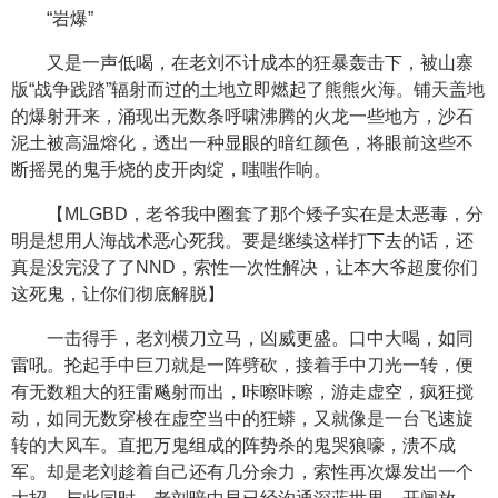
“岩爆”
又是一声低喝，在老刘不计成本的狂暴轰击下，被山寨
版“战争践踏”辐射而过的土地立即燃起了熊熊火海。铺天盖地
的爆射开来，涌现出无数条呼啸沸腾的火龙一些地方，沙石
泥土被高温熔化，透出一种显眼的暗红颜色，将眼前这些不
断摇晃的鬼手烧的皮开肉绽，嗤嗤作响。
【MLGBD，老爷我中圈套了那个矮子实在是太恶毒，分
明是想用人海战术恶心死我。要是继续这样打下去的话，还
真是没完没了了NND，索性一次性解决，让本大爷超度你们
这死鬼，让你们彻底解脱】
一击得手，老刘横刀立马，凶威更盛。口中大喝，如同
雷吼。抡起手中巨刀就是一阵劈砍，接着手中刀光一转，便
有无数粗大的狂雷飚射而出，咔嚓咔嚓，游走虚空，疯狂搅
动，如同无数穿梭在虚空当中的狂蟒，又就像是一台飞速旋
转的大风车。直把万鬼组成的阵势杀的鬼哭狼嚎，溃不成
军。却是老刘趁着自己还有几分余力，索性再次爆发出一个