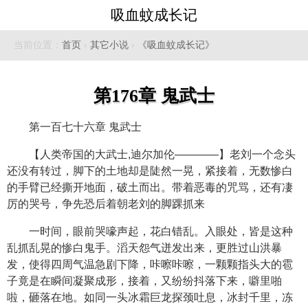
吸血蚊成长记
当前位置：
首页
›
其它小说
›
《吸血蚊成长记》
第176章 鬼武士
第一百七十六章 鬼武士
【人类帝国的大武士,迪尔加伦————】老刘一个念头
还没有转过，脚下的土地却是陡然一晃，紧接着，无数惨白
的手臂已经撕开地面，破土而出。带着恶毒的咒骂，还有凄
厉的哭号，争先恐后着朝老刘的脚踝抓来
一时间，眼前哭嚎声起，花白错乱。入眼处，皆是这种
乱抓乱晃的惨白鬼手。滔天怨气迸发出来，更胜过山洪暴
发，使得四周气温急剧下降，咔嚓咔嚓，一颗颗指头大的雹
子竟是在瞬间凝聚成形，接着，又纷纷抖落下来，噼里啪
啦，砸落在地。如同一头冰霜巨龙探颈吐息，冰封千里，冻