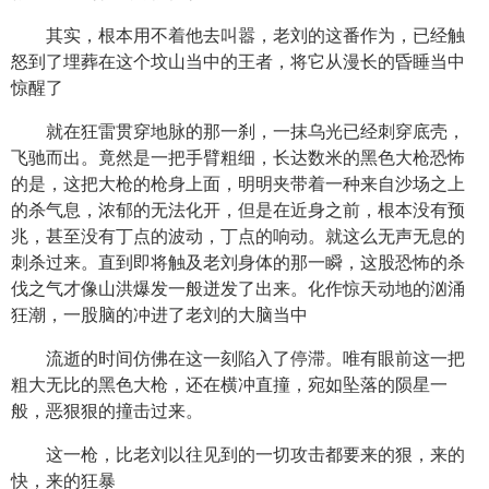
其实，根本用不着他去叫嚣，老刘的这番作为，已经触
怒到了埋葬在这个坟山当中的王者，将它从漫长的昏睡当中
惊醒了
就在狂雷贯穿地脉的那一刹，一抹乌光已经刺穿底壳，
飞驰而出。竟然是一把手臂粗细，长达数米的黑色大枪恐怖
的是，这把大枪的枪身上面，明明夹带着一种来自沙场之上
的杀气息，浓郁的无法化开，但是在近身之前，根本没有预
兆，甚至没有丁点的波动，丁点的响动。就这么无声无息的
刺杀过来。直到即将触及老刘身体的那一瞬，这股恐怖的杀
伐之气才像山洪爆发一般迸发了出来。化作惊天动地的汹涌
狂潮，一股脑的冲进了老刘的大脑当中
流逝的时间仿佛在这一刻陷入了停滞。唯有眼前这一把
粗大无比的黑色大枪，还在横冲直撞，宛如坠落的陨星一
般，恶狠狠的撞击过来。
这一枪，比老刘以往见到的一切攻击都要来的狠，来的
快，来的狂暴