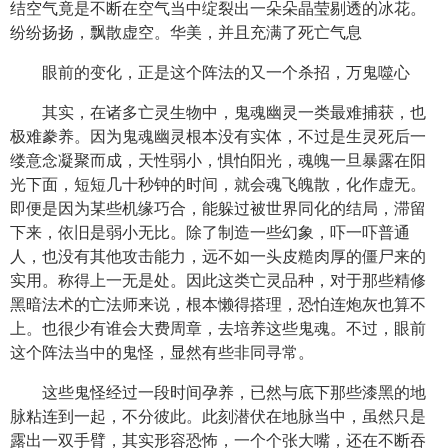
结空气竟是不断在空气当中绽裂出一朵朵晶莹剔透的冰花。
纷纷扬扬，飘散虚空。华美，并且充满了死亡气息
眼前的变化，正是这个阵法的又一个杀招，万鬼噬心
其实，在诸多亡灵生物中，鬼魂幽灵一类最难捕获，也
极难豢养。因为鬼魂幽灵根本没有实体，不过是生灵死后一
缕意念凝聚而成，天性弱小，惧怕阳光，魂魄一旦暴露在阳
光下面，短短几十秒钟的时间，就会魂飞魄散，化作虚无。
即便是因为某些机缘巧合，能躲过被世界同化的结局，滞留
下来，依旧是弱小无比。除了制造一些幻象，吓一吓普通
人，也没有其他攻击能力，远不如一头皮糙肉厚的僵尸来的
实用。称得上一无是处。因此这类亡灵品种，对于那些精修
黑暗法术的亡法师来说，根本懒得搭理，恐怕连炮灰也算不
上。也很少有谁会大费周章，去培养这些鬼魂。不过，眼前
这个阵法当中的鬼怪，显然有些非同寻常。
这些鬼怪经过一段时间孕养，已然与底下那些漆黑的地
脉粘连到一起，不分彼此。此刻潜伏在地脉当中，虽然只是
露出一双手臂，其实形容恐怖，一个个张大嘴，还在不断吞