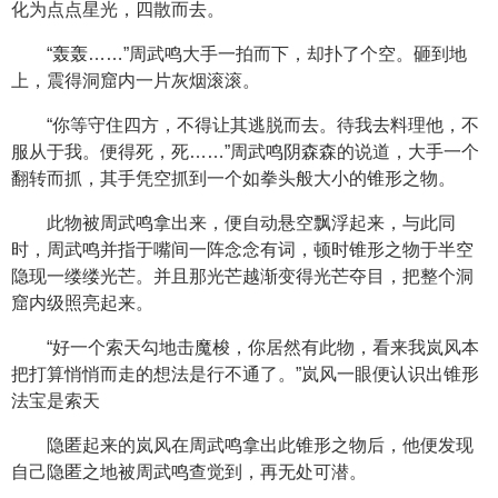
化为点点星光，四散而去。
“轰轰……”周武鸣大手一拍而下，却扑了个空。砸到地
上，震得洞窟内一片灰烟滚滚。
“你等守住四方，不得让其逃脱而去。待我去料理他，不
服从于我。便得死，死……”周武鸣阴森森的说道，大手一个
翻转而抓，其手凭空抓到一个如拳头般大小的锥形之物。
此物被周武鸣拿出来，便自动悬空飘浮起来，与此同
时，周武鸣并指于嘴间一阵念念有词，顿时锥形之物于半空
隐现一缕缕光芒。并且那光芒越渐变得光芒夺目，把整个洞
窟内级照亮起来。
“好一个索天勾地击魔梭，你居然有此物，看来我岚风本
把打算悄悄而走的想法是行不通了。”岚风一眼便认识出锥形
法宝是索天
隐匿起来的岚风在周武鸣拿出此锥形之物后，他便发现
自己隐匿之地被周武鸣查觉到，再无处可潜。