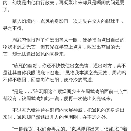
内，幻境是由他自行散去，再凝聚出来却只是瞬间的问题罢
了。
踏入幻境内，岚风的身影再一次走失在众人的眼球里，
寻之不得。
周武鸣恨恨瞪了许宏阳等人一眼，便扬指而点出自己的
物我本源之光芒，但其光在半空上点亮，散发出夺目的光
芒，却无法逼出岚风的真身来。
“该死的蠢货，你还不快快使出玄光镜，逼出对方，莫不
是让其自你我眼眼底下逃走。”见物我本源之光无效，周武鸣
不得不收回，回首向许宏阳，便冷冷的骂道。
“是是……”许宏阳这个紫烟阁少主在周武鸣的面前一点气
都没有，被周武鸣如此一说，便再一次使出玄光镜来。
不过玄光镜神通在洞窟内大展神威，把岚风的真身逼出
来时，岚风却已然逃出几人的包围圈，在不远之外。
“一群蠢货，我们会再见的。”岚风浮露出来，便如此冲着