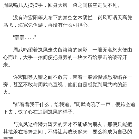
周武鸣几人摆摆手，回身大脚一跨之间横空走失不见。
没有许宏阳等人布下的禁空之术阴拦，岚风可谓天高凭
鸟飞，海宽凭鱼游，再没有什么可担心。
“轰轰……”
周武鸣望着岚风走失留淡淡的身影，一股无名怒火便由
心而出，大手一抬间便把身旁的一块大石给轰击的破碎开
来。
许宏阳等人望之而不敢言，带着一股诚惶诚恐般缩在一
旁，甚至不敢与周武鸣直视，他们自是感觉到周武鸣的怒
火。
“都看着我干什么，给我追。”周武鸣吼了一声，便跨空追
下去，铁了心在追到岚风的样子。
与岚风这样潜力涛天的天才不能成为朋友，那便只能把
其揽杀在摇篮之间，不得让其成长起来，要么将成为自己的