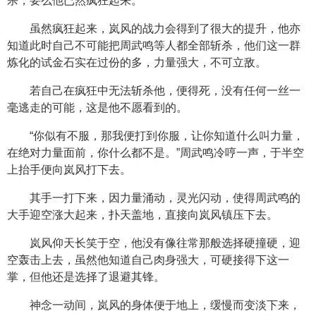
杀，要么他已然疯狂起来。
虽然疯狂起来，岚风的战力会得到了很大的提升，他亦
知道此时自己不可能把周武鸣等人都全部斩杀，他们这一群
炼化的试金石实在过份的多，力量强大，不可立敌。
若自己在疯狂中无法斩杀他，便得死，没有任何一丝一
毫逃走的可能，这是他不愿看到的。
“你似有不服，那我便打到你服，让你知道什么叫力量，
在绝对力量面前，你什么都不是。”周武鸣冷哼一声，于半空
上抬手便向岚风打下去。
其手一打下来，因力量涌动，灵光闪动，使得周武鸣的
大手迎空涨大起来，扑天盖地，直接向岚风镇压下去。
岚风仰天长笑于空，他没有像往常那般选择硬撞硬，迎
空轰击上去，虽然他知道自己肉身强大，可硬接得下这一
掌，但他还是选择了退避其锋。
神念一动间，岚风的身体便于地上，缓慢而变淡下来，