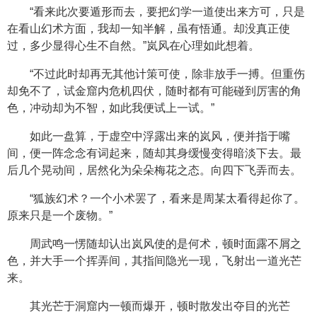
“看来此次要遁形而去，要把幻学一道使出来方可，只是
在看山幻术方面，我却一知半解，虽有悟通。却没真正使
过，多少显得心生不自然。”岚风在心理如此想着。
“不过此时却再无其他计策可使，除非放手一搏。但重伤
却免不了，试金窟内危机四伏，随时都有可能碰到厉害的角
色，冲动却为不智，如此我便试上一试。”
如此一盘算，于虚空中浮露出来的岚风，便并指于嘴
间，便一阵念念有词起来，随却其身缓慢变得暗淡下去。最
后几个晃动间，居然化为朵朵梅花之态。向四下飞弄而去。
“狐族幻术？一个小术罢了，看来是周某太看得起你了。
原来只是一个废物。”
周武鸣一愣随却认出岚风使的是何术，顿时面露不屑之
色，并大手一个挥弄间，其指间隐光一现，飞射出一道光芒
来。
其光芒于洞窟内一顿而爆开，顿时散发出夺目的光芒