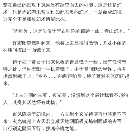
楚在自己的围攻下岚风没有跃空而去的可能，这是还是幻
术，只是周武鸣未曾见过如此玄奥的幻术，一意而成幻境，
这完全不是狐族幻术所能比拟。
“周师兄，这是失传于荒古时期的麒麟一族，看山幻术。”
许宏阳突然叫起来，他看上去显得很激动，并及不耐的
在腰间摸出一面镜子来。
镜子如平常女子用来化妆的普通镜子一般，没有任何奇
特之处，但许宏阳一手执着镜子，手于嘴间默念半许，再并
指点到镜子上，“咚咚……”的两声响后，镜子蓦然玄光闪闪起
来。
“上古时期的古宝，玄光境，没想到这个最让我看不起的
人，其身其居然怀有此物。”
岚风隐身于幻境内，一方见到个玄光镜便再也淡定不下
来，玄光镜是上古天君会聚天地阴阳极光炼制而成的古宝，
自行锁定阴阳五行，搜魂夺魄之能。