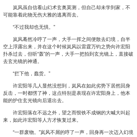
岚风虽自信看山幻术玄奥莫测，但自己却未学到家，不
可能靠着此物无伤大雅的逃离而去。
“不过我却也无惧。”
岚风蓦然冷哼了一声，大手一挥之间便散去幻境，自半
空上浮露出来，并在这个时候岚风以雷霆万钧之势向许宏阳
扑杀过去，但听“轰”的一声，大手一把拍到玄光镜上，直接破
去玄光镜的神通。
“拦下他，蠢货。”
许宏阳等几人显然没想到，岚风在如此劣势下居然回身
反击，一时都愣了神，这点特别是表现在许宏阳身上，他本
能的护住玄光镜向后退出去。
许宏阳落在不远之外，望之而恨铁不成钢的大喊大叫起
来，如此许宏阳等人方才恢复过来。
“一群废物。”岚风不屑的哼了一声，回身再一次迈入幻境