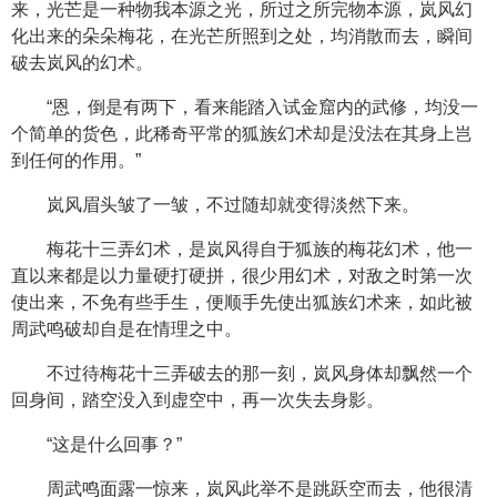
来，光芒是一种物我本源之光，所过之所完物本源，岚风幻
化出来的朵朵梅花，在光芒所照到之处，均消散而去，瞬间
破去岚风的幻术。
“恩，倒是有两下，看来能踏入试金窟内的武修，均没一
个简单的货色，此稀奇平常的狐族幻术却是没法在其身上岂
到任何的作用。”
岚风眉头皱了一皱，不过随却就变得淡然下来。
梅花十三弄幻术，是岚风得自于狐族的梅花幻术，他一
直以来都是以力量硬打硬拼，很少用幻术，对敌之时第一次
使出来，不免有些手生，便顺手先使出狐族幻术来，如此被
周武鸣破却自是在情理之中。
不过待梅花十三弄破去的那一刻，岚风身体却飘然一个
回身间，踏空没入到虚空中，再一次失去身影。
“这是什么回事？”
周武鸣面露一惊来，岚风此举不是跳跃空而去，他很清