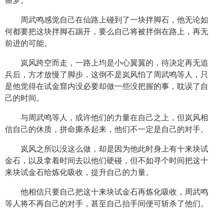
噩梦。
周武鸣感觉自己在仙路上碰到了一块拌脚石，他无论如
何都要把这块拌脚石踢开，要么自己将被拌倒在路上，再无
前进的可能。
岚风跨空而走，一路上均是小心翼翼的，待决定再无追
兵后，方才放慢了脚步，这倒不是岚风怕了周武鸣等人，只
是他觉得在试金窟内没必要却做一些没把握的事，耽误了自
己的时间。
与周武鸣等人，或许他们的力量在自己之上，但岚风相
信自己的休质，拼命撕杀起来，他们不一定是自己的对手。
岚风之所以没这么做，却是因为他此时身上有十来块试
金石，以及拿着时间去以他们硬碰，但不如寻个时间把这十
来块试金石给炼化吸收，提升自己的力量。
他相信只要自己把这十来块试金石再炼化吸收，周武鸣
等人将不再自己的对手，甚至自己抬手间便可斩杀了他们。