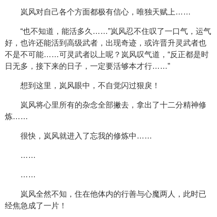
岚风对自己各个方面都极有信心，唯独天赋上……
“也不知道，能活多久……”岚风忍不住叹了一口气，运气
好，也许还能活到高级武者，出现奇迹，或许晋升灵武者也
不是不可能……可灵武者以上呢？岚风叹气道，“反正都是时
日无多，接下来的日子，一定要活够本才行……”
想到这里，岚风眼中，不自觉闪过狠戾！
岚风将心里所有的杂念全部撇去，拿出了十二分精神修
炼……
很快，岚风就进入了忘我的修炼中……
……
……
岚风全然不知，住在他体内的行善与心魔两人，此时已
经焦急成了一片！