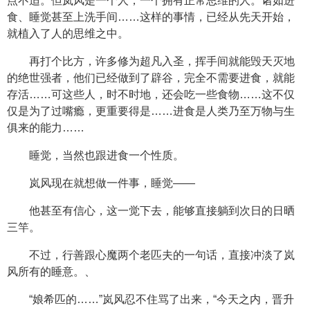
点不适。但岚风是一个人，一个拥有正常思维的人。诸如进
食、睡觉甚至上洗手间……这样的事情，已经从先天开始，
就植入了人的思维之中。
再打个比方，许多修为超凡入圣，挥手间就能毁天灭地
的绝世强者，他们已经做到了辟谷，完全不需要进食，就能
存活……可这些人，时不时地，还会吃一些食物……这不仅
仅是为了过嘴瘾，更重要得是……进食是人类乃至万物与生
俱来的能力……
睡觉，当然也跟进食一个性质。
岚风现在就想做一件事，睡觉——
他甚至有信心，这一觉下去，能够直接躺到次日的日晒
三竿。
不过，行善跟心魔两个老匹夫的一句话，直接冲淡了岚
风所有的睡意。、
“娘希匹的……”岚风忍不住骂了出来，“今天之内，晋升