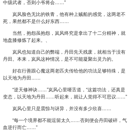
中级武者，否则小爷将会……”
岚风脸色无比的铁青，他有种上贼船的感觉，这两老不
死，果然都不是什么好东西……
当然，抱怨虽抱怨，岚风终究是拿出了十二分精神，就
地盘膝修炼了起来。、
岚风也知道自己的弊端，丹田先天残废，就相当于没有
丹田。本来，岚风这种情况，是不可能凝聚出灵力的。
好在行善跟心魔这两老匹夫传给他的功法足够特殊，是
以天地为丹田……
“逆天修神诀……”岚风心里咂舌道，“这篇功法，还真是
变态，以天地为丹田……听起来，就让人觉得不可思议……”
岚风心里只是震惊与讶异，并没有多少欣喜……
“每一个境界都不能逗留太久……否则便会丹田破碎，气
血逆行而亡……”