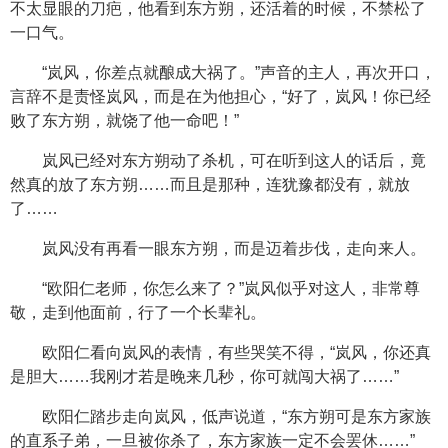
不太显眼的刀疤，他看到东方朔，还活着的时候，不禁松了
一口气。
“岚风，你差点就酿成大祸了。”声音的主人，再次开口，
言辞不是责怪岚风，而是在为他担心，“好了，岚风！你已经
败了东方朔，就饶了他一命吧！”
岚风已经对东方朔动了杀机，可在听到这人的话后，竟
然真的放了东方朔……而且是那种，连犹豫都没有，就放
了……
岚风没有再看一眼东方朔，而是迈着步伐，走向来人。
“欧阳仁老师，你怎么来了？”岚风似乎对这人，非常尊
敬，走到他面前，行了一个长辈礼。
欧阳仁看向岚风的表情，有些哭笑不得，“岚风，你还真
是胆大……我刚才若是晚来几秒，你可就闯大祸了……”
欧阳仁踏步走向岚风，低声说道，“东方朔可是东方家族
的直系子弟，一旦被你杀了，东方家族一定不会罢休……”