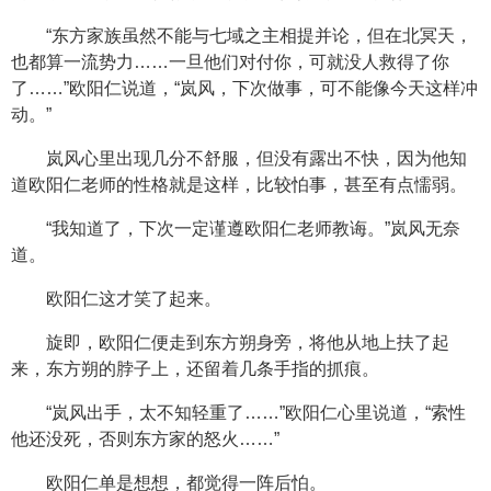
“东方家族虽然不能与七域之主相提并论，但在北冥天，
也都算一流势力……一旦他们对付你，可就没人救得了你
了……”欧阳仁说道，“岚风，下次做事，可不能像今天这样冲
动。”
岚风心里出现几分不舒服，但没有露出不快，因为他知
道欧阳仁老师的性格就是这样，比较怕事，甚至有点懦弱。
“我知道了，下次一定谨遵欧阳仁老师教诲。”岚风无奈
道。
欧阳仁这才笑了起来。
旋即，欧阳仁便走到东方朔身旁，将他从地上扶了起
来，东方朔的脖子上，还留着几条手指的抓痕。
“岚风出手，太不知轻重了……”欧阳仁心里说道，“索性
他还没死，否则东方家的怒火……”
欧阳仁单是想想，都觉得一阵后怕。