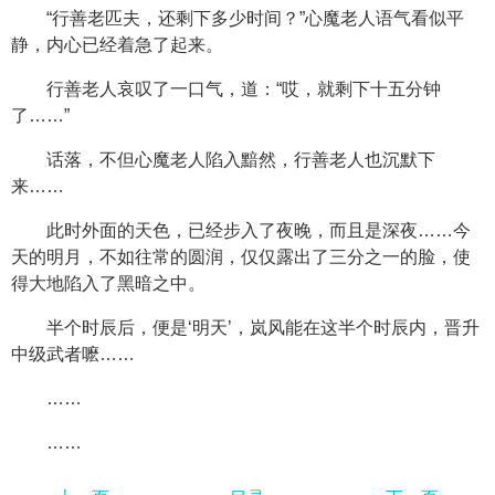
“行善老匹夫，还剩下多少时间？”心魔老人语气看似平
静，内心已经着急了起来。
行善老人哀叹了一口气，道：“哎，就剩下十五分钟
了……”
话落，不但心魔老人陷入黯然，行善老人也沉默下
来……
此时外面的天色，已经步入了夜晚，而且是深夜……今
天的明月，不如往常的圆润，仅仅露出了三分之一的脸，使
得大地陷入了黑暗之中。
半个时辰后，便是‘明天’，岚风能在这半个时辰内，晋升
中级武者嚒……
……
……