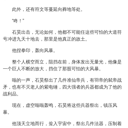
此外，还有符文等蔓延向葬地等处。
“咚！”
石昊出击，无论如何，他都不可能任这些可怕的大道符
号冲进九天十地去，那里是他真正的故土。
他捏拳印，轰向风暴。
整个人横空而立，阻挡在前，身体发出无量光，他像是
一个巨人不断的放大，挡住了那股可怕的大风暴。
嗡的一声，石昊祭出了几件准仙帝兵，有羽帝的弑帝战
矛，也有不灭老人的紫电锤，四大强者的兵器都成为了他的
战利品。
现在，虚空嗡嗡轰鸣，石昊将这些兵器祭出，镇压风
暴。
他顶天立地而行，耸入宇宙中，祭出几件法器，压制着