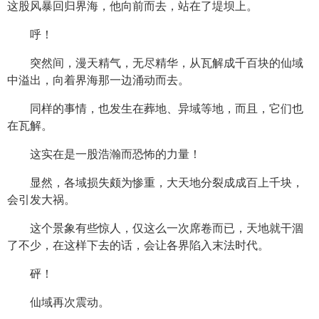
这股风暴回归界海，他向前而去，站在了堤坝上。
呼！
突然间，漫天精气，无尽精华，从瓦解成千百块的仙域
中溢出，向着界海那一边涌动而去。
同样的事情，也发生在葬地、异域等地，而且，它们也
在瓦解。
这实在是一股浩瀚而恐怖的力量！
显然，各域损失颇为惨重，大天地分裂成成百上千块，
会引发大祸。
这个景象有些惊人，仅这么一次席卷而已，天地就干涸
了不少，在这样下去的话，会让各界陷入末法时代。
砰！
仙域再次震动。