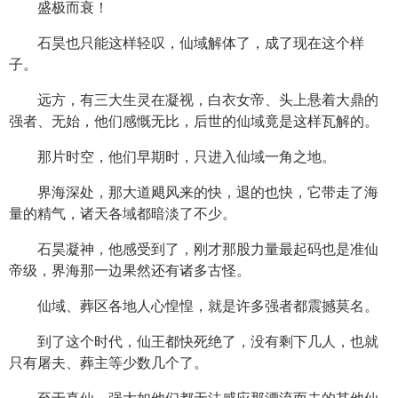
盛极而衰！
石昊也只能这样轻叹，仙域解体了，成了现在这个样
子。
远方，有三大生灵在凝视，白衣女帝、头上悬着大鼎的
强者、无始，他们感慨无比，后世的仙域竟是这样瓦解的。
那片时空，他们早期时，只进入仙域一角之地。
界海深处，那大道飓风来的快，退的也快，它带走了海
量的精气，诸天各域都暗淡了不少。
石昊凝神，他感受到了，刚才那股力量最起码也是准仙
帝级，界海那一边果然还有诸多古怪。
仙域、葬区各地人心惶惶，就是许多强者都震撼莫名。
到了这个时代，仙王都快死绝了，没有剩下几人，也就
只有屠夫、葬主等少数几个了。