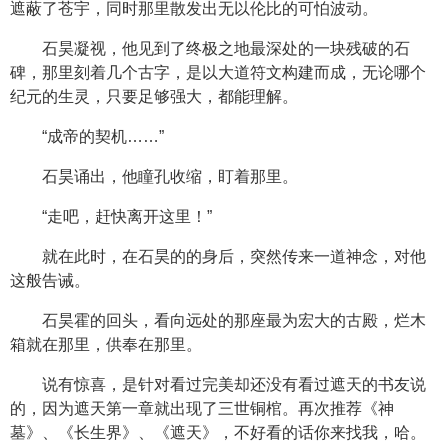
遮蔽了苍宇，同时那里散发出无以伦比的可怕波动。
石昊凝视，他见到了终极之地最深处的一块残破的石
碑，那里刻着几个古字，是以大道符文构建而成，无论哪个
纪元的生灵，只要足够强大，都能理解。
“成帝的契机……”
石昊诵出，他瞳孔收缩，盯着那里。
“走吧，赶快离开这里！”
就在此时，在石昊的的身后，突然传来一道神念，对他
这般告诫。
石昊霍的回头，看向远处的那座最为宏大的古殿，烂木
箱就在那里，供奉在那里。
说有惊喜，是针对看过完美却还没有看过遮天的书友说
的，因为遮天第一章就出现了三世铜棺。再次推荐《神
墓》、《长生界》、《遮天》，不好看的话你来找我，哈。