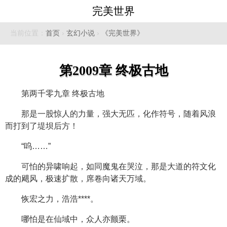
完美世界
当前位置：
首页
›
玄幻小说
›
《完美世界》
第2009章 终极古地
第两千零九章 终极古地
那是一股惊人的力量，强大无匹，化作符号，随着风浪
而打到了堤坝后方！
“呜……”
可怕的异啸响起，如同魔鬼在哭泣，那是大道的符文化
成的飓风，极速扩散，席卷向诸天万域。
恢宏之力，浩浩****。
哪怕是在仙域中，众人亦颤栗。