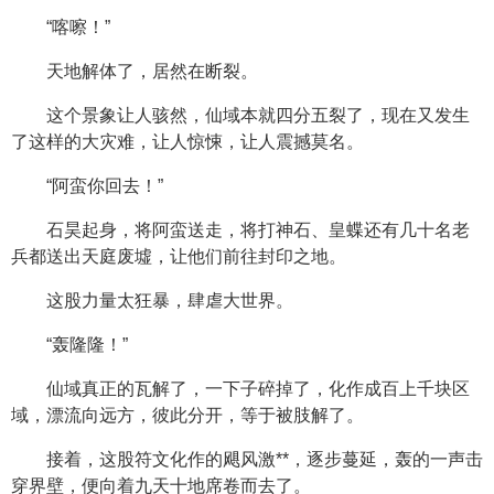
“喀嚓！”
天地解体了，居然在断裂。
这个景象让人骇然，仙域本就四分五裂了，现在又发生
了这样的大灾难，让人惊悚，让人震撼莫名。
“阿蛮你回去！”
石昊起身，将阿蛮送走，将打神石、皇蝶还有几十名老
兵都送出天庭废墟，让他们前往封印之地。
这股力量太狂暴，肆虐大世界。
“轰隆隆！”
仙域真正的瓦解了，一下子碎掉了，化作成百上千块区
域，漂流向远方，彼此分开，等于被肢解了。
接着，这股符文化作的飓风激**，逐步蔓延，轰的一声击
穿界壁，便向着九天十地席卷而去了。