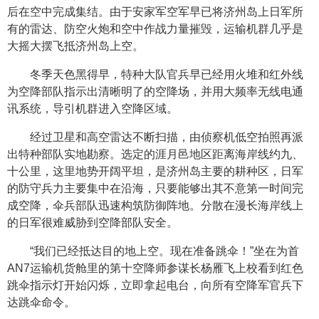
后在空中完成集结。由于安家军空军早已将济州岛上日军所
有的雷达、防空火炮和空中作战力量摧毁，运输机群几乎是
大摇大摆飞抵济州岛上空。
冬季天色黑得早，特种大队官兵早已经用火堆和红外线
为空降部队指示出清晰明了的空降场，并用大频率无线电通
讯系统，导引机群进入空降区域。
经过卫星和高空雷达不断扫描，由侦察机低空拍照再派
出特种部队实地勘察。选定的涯月邑地区距离海岸线约九、
十公里，这里地势开阔平坦，是济州岛主要的耕种区，日军
的防守兵力主要集中在沿海，只要能够出其不意第一时间完
成空降，伞兵部队迅速构筑防御阵地。分散在漫长海岸线上
的日军很难威胁到空降部队安全。
“我们已经抵达目的地上空。现在准备跳伞！”坐在为首
AN7运输机货舱里的第十空降师参谋长杨雁飞上校看到红色
跳伞指示灯开始闪烁，立即拿起电台，向所有空降军官兵下
达跳伞命令。