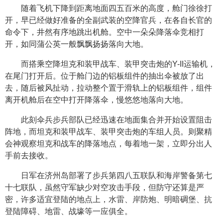
随着飞机下降到距离地面四五百米的高度，舱门徐徐打
开，早已经做好准备的全副武装的空降官兵，在各自长官的
命令下，井然有序地跳出机舱。空中一朵朵降落伞竞相打
开，如同蒲公英一般飘飘扬扬落向大地。
而搭乘空降坦克和装甲战车、装甲突击炮的Y-II运输机，
在尾门打开后。位于舱门边的铝板组件的抽出伞被放了出
去，随后被风扯动，拉动整个置于滑轨上的铝板组件，组件
离开机舱后在空中打开降落伞，慢悠悠地落向大地。
此刻伞兵步兵部队已经迅速在地面集合并开始设置阻击
阵地，而坦克和装甲战车、装甲突击炮的车组人员。则聚精
会神观察坦克和战车的降落地点，每着地一架，立即分出人
手前去接收。
日军在济州岛部署了步兵第四八五联队和海岸警备第七
十七联队，虽然守军缺少对空攻击手段，但防守还算是严
密，许多适宜登陆的地点上，水雷、岸防炮、明暗碉堡、抗
登陆障碍、地雷、战壕等一应俱全。