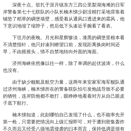
深夜十点。驻扎于涯月镇东方三四公里梨湖海滩的日军
岸警备第七十七联队的小队长楠木悌少尉没精打采地背靠着
铺垫了稻草的碉堡墙壁，感受着从通风口透进来的霜风，他
下意识地缩了缩脖子，然后低下头凑近手腕看了看表。
下弦月的夜晚。月光和星辉惨淡，漆黑的碉堡里根本看
不清楚指针，他只好凑到瞭望口前，发现距离换岗时间还
早，不由摇摇头，情不自禁地转向外面的海面。
济州海峡依然像以往一样，除了单调的起伏波涛，什么
也没有。
由于缺少舰船及航空力量，这两年来安家军海军舰队通
过济州海峡，楠木悌所在的警备联队怕引发炮战导致不必要
的牺牲，连岸防炮都不敢打，眼睁睁地看着对方从自己眼皮
子底下航行。
楠木悌知道，此刻哪怕自己发现了什么，也不能率先开
第一枪，只需要把情况向上级汇报即可，对于遭到密集轰炸
不久而后又经受八级地震侵袭的曰本而言，保持低调是很有