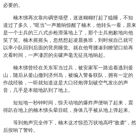
必要的。
楠木悌再次靠向碉堡墙壁，迷迷糊糊打起了瞌睡，不知
道过了多久，“哐当”一声脆响惊醒了楠木，他转头一看，原来
是一个士兵的三八式步枪滑落地上了，那个士兵抱歉地向他
笑了笑。楠木摇摇头，忽然想起凌晨换班，到时候自己就可
以率小队回到后面的营房睡觉。就在他弯腰凑到瞭望口前再
次看时间，一声凄厉的尖啸声毫无征兆地响起。
楠木悌曾经在关东军当过兵，被安家军一路追着逃到釜
山，随后从釜山撤到济州岛，被编入警备联队，拥有一定的
作战经验，一听就知道这是大口径炮弹划破空气发出的声
音，几乎是本能地趴到了地上。
短短地一秒钟时间，惊天动地的爆炸声便响了起来，震
得趴在地上的楠木悌头晕目眩，身体几乎被从地上弹起来。
等到炮声完全停下，楠木这才惊恐万状地高呼“敌袭”，然
后按响了警铃。