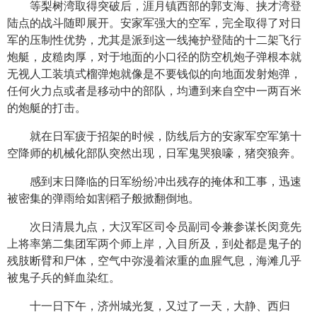
等梨树湾取得突破后，涯月镇西部的郭支海、挟才湾登
陆点的战斗随即展开。安家军强大的空军，完全取得了对日
军的压制性优势，尤其是派到这一线掩护登陆的十二架飞行
炮艇，皮糙肉厚，对于地面的小口径的防空机炮子弹根本就
无视人工装填式榴弹炮就像是不要钱似的向地面发射炮弹，
任何火力点或者是移动中的部队，均遭到来自空中一两百米
的炮艇的打击。
就在日军疲于招架的时候，防线后方的安家军空军第十
空降师的机械化部队突然出现，日军鬼哭狼嚎，猪突狼奔。
感到末日降临的日军纷纷冲出残存的掩体和工事，迅速
被密集的弹雨给如割稻子般掀翻倒地。
次日清晨九点，大汉军区司令员副司令兼参谋长闵竟先
上将率第二集团军两个师上岸，入目所及，到处都是鬼子的
残肢断臂和尸体，空气中弥漫着浓重的血腥气息，海滩几乎
被鬼子兵的鲜血染红。
十一日下午，济州城光复，又过了一天，大静、西归