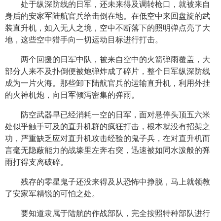
处于纵深防线的日军，还未来得及调转枪口，就被来自
身后的安家军陆航官兵给击倒在地。在低空中来回盘旋的武
装直升机，如入无人之境，空中不断落下的照明弹点亮了大
地，这些空中猎手向一切运动目标进行打击。
两个回援的日军中队，被来自空中的火箭弹雨覆盖，大
部分人来不及扑倒便被炮弹炸成了碎片，整个日军纵深防线
成为一片火海。那些卸下陆航官兵的运输直升机，利用外挂
的火神机炮，向日军倾泻密集的弹雨。
防空武器早已经消耗一空的日军，面对悬停头顶五六米
处似乎触手可及的直升机群的疯狂打击，根本就没有招架之
功，严重缺乏应对直升机攻击经验的鬼子兵，在对直升机而
言毫无隐蔽能力的战壕里左奔右突，迅速被如同水泼般的弹
雨打得支离破碎。
残存的零星鬼子还没来得及从恐怖中挣脱，马上就领教
了安家军精锐的可怕之处。
要知道隶属于陆航的作战部队，完全按照特种部队进行