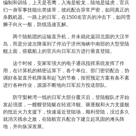
编制和训练，上天是苍鹰，入海是蛟龙，陆地是猛虎，官兵
们一身军事技能出类拔萃，彼此配合异常严密，如同真正的
杀戮机器。一路上的日军，在1500名官兵的冲击下，如同雪
狮子向火一般，防线迅速瓦解。
两个陆航团的运输直升机，并未就此返回北面的大汉半
岛，而是分波次降落到了停泊于济州海峡中南部的大型登陆
舰上面，搭载船上的官兵向日军后方进行垂直登陆。
这个时候，安家军强大的电子通讯指挥系统发挥了作
用，在计算机的精密运算下，各个单位、部门密切配合，协
调好各架直升机降落和起飞的节奏，按照预定方案有条不紊
进行各种作业，源源不断地向日军后方投送部队。
防守梨树湾一线的日军大部分覆灭后，登陆舰队才开始
发起强渡，一艘艘登陆艇在轻巡洋舰、驱逐舰和火力支援舰
的抵近火力支援下，快速逼近登陆场，顺利登陆，没过多久
就消灭残余之敌，在陆航官兵配合下建立起巩固的滩头阵
地，并向纵深发展。