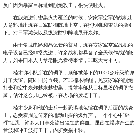
反而因为暴露目标遭到舰炮攻击，很快便哑火。
在舰炮进行密集火力覆盖的时候，安家军空军的战机出
人意料地出现在日军防御阵地上空，在照明弹和雷达的指引
下。对日军滩头以及纵深防御阵地展开轰炸。
由于集成电路和晶体管的普及，现在安家军空军战机的
电子设备已经非常先进，许多战机都具备了全天候作战的能
力，如果曰本人再拿老眼光看待事情，非吃大亏不可。
楠木悌小队所在的碉堡，顶部被落下的1000公斤级航弹
开了天窗。随即四分五裂。若非楠木警醒，见安家军的舰炮
打击和空中轰炸越来越密集，提前率部从目标显著的碉堡撤
离，估计这会儿已经被压在坍塌的废墟下了。
楠木少尉和他的士兵一起恐惧地龟缩在碉堡后面的战壕
里，忍受着周边传来的地动山摇的爆炸声，一个个心中“砰
砰”狂跳，许多人口鼻处渗出猩红的鲜血。显然在爆炸产生的
音波和冲击波打击下，内脏受损不轻。