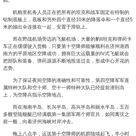
舱。
机舱里机务人员正在把所有的坦克和战车固定在特制的
铝制底板上，底板和另外四个直径10米的降落伞和一个直径5
米的抽出伞连接在一起，安置于滑轨上。
而在野战机场旁边的飞艇机场，大量的豹II坦克和弹药卡
车正在缓缓驶入货舱，只要第十空降师能够顺利在济州港西
南方的平原地区空降成功，拥有巨大运载量的IV式飞艇就会
把部队和装备、弹药源源不断地投送过去，形成中心开花的
态势。
为了保证夜间空降的准确性和可靠性，第四空降军军直
属特种大队和空十师、空十一师特种大队已经提前潜到岛
上，为空降兵指示空降地点。
而在海南半岛、长兴半岛、高兴半岛和丽水半岛，五百
多艘登陆舰艇已经满载第一集团军两个师官兵，如同离弦之
箭一般，向着济州海峡对岸冲去。
晚上八点半，运送第十空降师的机群陆续起飞，半小时