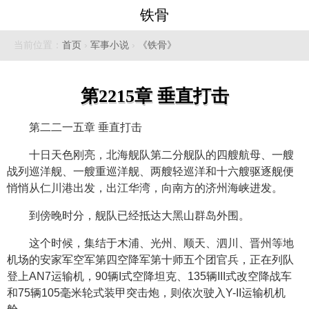
铁骨
当前位置：
首页
›
军事小说
›
《铁骨》
第2215章 垂直打击
第二二一五章 垂直打击
十日天色刚亮，北海舰队第二分舰队的四艘航母、一艘
战列巡洋舰、一艘重巡洋舰、两艘轻巡洋和十六艘驱逐舰便
悄悄从仁川港出发，出江华湾，向南方的济州海峡进发。
到傍晚时分，舰队已经抵达大黑山群岛外围。
这个时候，集结于木浦、光州、顺天、泗川、晋州等地
机场的安家军空军第四空降军第十师五个团官兵，正在列队
登上AN7运输机，90辆I式空降坦克、135辆III式改空降战车
和75辆105毫米轮式装甲突击炮，则依次驶入Y-II运输机机