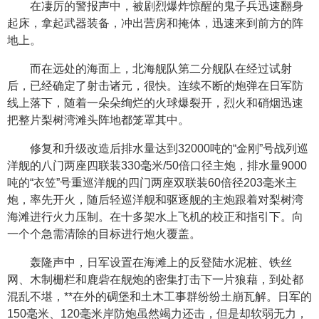
在凄厉的警报声中，被剧烈爆炸惊醒的鬼子兵迅速翻身
起床，拿起武器装备，冲出营房和掩体，迅速来到前方的阵
地上。
而在远处的海面上，北海舰队第二分舰队在经过试射
后，已经确定了射击诸元，很快。连续不断的炮弹在日军防
线上落下，随着一朵朵绚烂的火球爆裂开，烈火和硝烟迅速
把整片梨树湾滩头阵地都笼罩其中。
修复和升级改造后排水量达到32000吨的“金刚”号战列巡
洋舰的八门两座四联装330毫米/50倍口径主炮，排水量9000
吨的“衣笠”号重巡洋舰的四门两座双联装60倍径203毫米主
炮，率先开火，随后轻巡洋舰和驱逐舰的主炮跟着对梨树湾
海滩进行火力压制。在十多架水上飞机的校正和指引下。向
一个个急需清除的目标进行炮火覆盖。
轰隆声中，日军设置在海滩上的反登陆水泥桩、铁丝
网、木制栅栏和鹿砦在舰炮的密集打击下一片狼藉，到处都
混乱不堪，**在外的碉堡和土木工事群纷纷土崩瓦解。日军的
150毫米、120毫米岸防炮虽然竭力还击，但是却软弱无力，