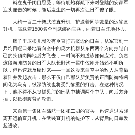
就在鬼子闭目忍受，等待舰炮稀疏下来对登陆的安家军
迎头痛击的时候，随后发生的一切再次让日军傻了眼。
大约一百二十架武装直升机。护送着同等数量的运输直
升机，满载着1500名全副武装的官兵，向着日军阵地扑去。
脑子里压根儿就没有垂直打击概念的日军，从军官到士
兵均目瞪口呆地看向空中的庞大机群从东西两个方向掠过自
己的头顶向阵地后方飞去，一时间不知道该如何应对。负责
这段海滩防务的日军大队长野沟一霍中佐刚开始还不明所
以，但迅速就反应过来——一旦这股来自空中的敌人从背后
着陆并发起攻击，那么不仅自己部队所负责的正面防御将瞬
间化为乌有，纵深防线也将受到惨重的打击。在这种情况
下，他不得不从捉襟见肘的部队中抽调两个中队，向后方穿
插，以抵御腹背的攻击。
来自第一集团军陆航一团和二团的官兵，迅速通过索降
离开运输直升机，在武装直升机的掩护下，从背后向日军发
起进攻。