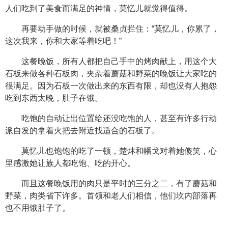
人们吃到了美食而满足的神情，莫忆儿就觉得值得。
再要动手做的时候，就被桑贞拦住：“莫忆儿，你累了，
这次我来，你和大家等着吃吧！”
这餐晚饭，所有人都把自己手中的烤肉献上，用这个大
石板来做各种石板肉，夹杂着蘑菇和野菜的晚饭让大家吃的
很满足。因为石板一次做出来的东西有限，却也没有人抱怨
吃到东西太晚，肚子在饿。
吃饱的自动让出位置给还没吃饱的人，甚至有许多行动
派自发的拿着火把去附近找适合的石板了。
莫忆儿也饱饱的吃了一顿，楚炑和幡戈对着她傻笑，心
里感激她让族人都吃饱、吃的开心。
而且这餐晚饭用的肉只是平时的三分之二，有了蘑菇和
野菜，肉类省下许多。首领和老人们相信，他们坎内部落再
也不用饿肚子了。