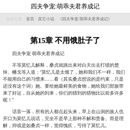
四夫争宠:萌乖夫君养成记
当前位置：
首页
›
其它小说
›
《四夫争宠:萌乖夫君养成记》
第15章 不用饿肚子了
四夫争宠 萌乖夫君养成记
不等莫忆儿解释，桑贞就跳出来对白天出去打猎的楚
炑、幡戈等人道：“莫忆儿是太饿了，她和我们不一样，我们
不能用自己的习惯来……看（其实桑贞想说的是约束，只是
还没有这个词）她。要给她最鲜美的食物，她给我们部族带
来了好运，自从她的到来，你们的猎到的猎物比以前多许多
呢！”
话音一落，所有的人都点起头来，早上在山洞的族人也
开口为莫忆儿说话，完全不是早上那种不解和责备。而是理
解，抑或是如桑贞一样，觉得愧疚，亏待了莫忆儿。