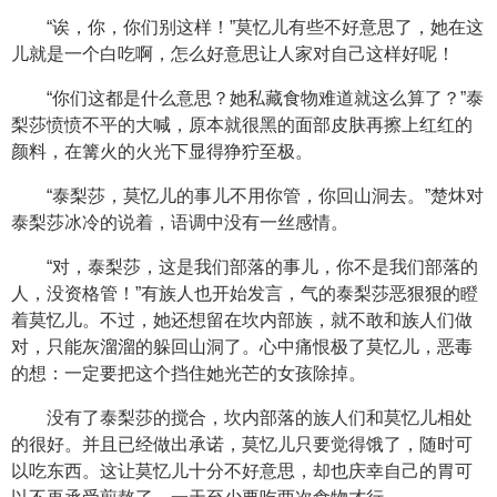
“诶，你，你们别这样！”莫忆儿有些不好意思了，她在这
儿就是一个白吃啊，怎么好意思让人家对自己这样好呢！
“你们这都是什么意思？她私藏食物难道就这么算了？”泰
梨莎愤愤不平的大喊，原本就很黑的面部皮肤再擦上红红的
颜料，在篝火的火光下显得狰狞至极。
“泰梨莎，莫忆儿的事儿不用你管，你回山洞去。”楚炑对
泰梨莎冰冷的说着，语调中没有一丝感情。
“对，泰梨莎，这是我们部落的事儿，你不是我们部落的
人，没资格管！”有族人也开始发言，气的泰梨莎恶狠狠的瞪
着莫忆儿。不过，她还想留在坎内部族，就不敢和族人们做
对，只能灰溜溜的躲回山洞了。心中痛恨极了莫忆儿，恶毒
的想：一定要把这个挡住她光芒的女孩除掉。
没有了泰梨莎的搅合，坎内部落的族人们和莫忆儿相处
的很好。并且已经做出承诺，莫忆儿只要觉得饿了，随时可
以吃东西。这让莫忆儿十分不好意思，却也庆幸自己的胃可