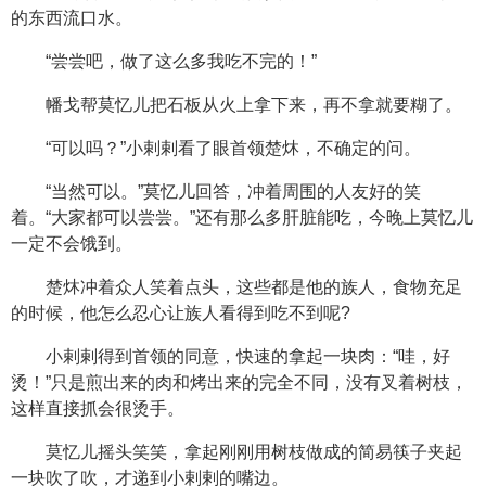
的东西流口水。
“尝尝吧，做了这么多我吃不完的！”
幡戈帮莫忆儿把石板从火上拿下来，再不拿就要糊了。
“可以吗？”小剌剌看了眼首领楚炑，不确定的问。
“当然可以。”莫忆儿回答，冲着周围的人友好的笑
着。“大家都可以尝尝。”还有那么多肝脏能吃，今晚上莫忆儿
一定不会饿到。
楚炑冲着众人笑着点头，这些都是他的族人，食物充足
的时候，他怎么忍心让族人看得到吃不到呢?
小剌剌得到首领的同意，快速的拿起一块肉：“哇，好
烫！”只是煎出来的肉和烤出来的完全不同，没有叉着树枝，
这样直接抓会很烫手。
莫忆儿摇头笑笑，拿起刚刚用树枝做成的简易筷子夹起
一块吹了吹，才递到小剌剌的嘴边。