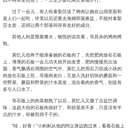
以不再承受煎熬了，一天至少要吃两次食物才行。
过了一会儿，有人给泰梨莎送了烤肉让她在山洞里面和
老人们一起吃，毕竟以后还要去海姆部落换盐，不能对泰梨
莎太差，还得让两个部落间存有友好的成分。
其他人则是围着篝火，愉悦的说笑着，等其余的烤肉烤
熟。
莫忆儿也终于能准备她的石板肉了，先把肥肉放在石板
上，薄薄的石板一会儿功夫就开始发烫，肥肉慢慢煎出油
脂，香气飘洒在周围的空气中。莫忆儿把用石刀切成小块的
肉放在石板上煎，等瘦肉发白，又放入洗好切块的蘑菇和一
些野菜。蘑菇和野菜的汁水蒸发，混合着肉的香气，别提有
多引人口水了。
等石板上的肉菜都熟了以后，莫忆儿又撒了点盐巴调
味，这超大份的石板肉就好了。和炒菜差不多，只是没有半
点的汁水，却被煎得干干的。
“哇，好香！”小剌剌从他的阿父身边跑过来，看着石板上