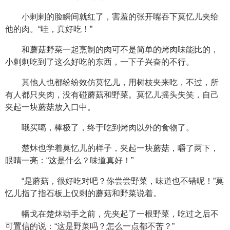
小剌剌的脸瞬间就红了，害羞的张开嘴吞下莫忆儿夹给
他的肉。“哇，真好吃！”
和蘑菇野菜一起烹制的肉可不是简单的烤肉味能比的，
小剌剌吃到了这么好吃的东西，一下子兴奋的不行。
其他人也都纷纷效仿莫忆儿，用树枝夹来吃，不过，所
有人都只夹肉，没有碰蘑菇和野菜。莫忆儿摇头失笑，自己
夹起一块蘑菇放入口中。
哦买噶，棒极了，终于吃到烤肉以外的食物了。
楚炑也学着莫忆儿的样子，夹起一块蘑菇，嚼了两下，
眼睛一亮：“这是什么？味道真好！”
“是蘑菇，很好吃对吧？你尝尝野菜，味道也不错呢！”莫
忆儿指了指石板上仅剩的蘑菇和野菜说着。
幡戈在楚炑动手之前，先夹起了一根野菜，吃过之后不
可置信的说：“这是野菜吗？怎么一点都不苦？”