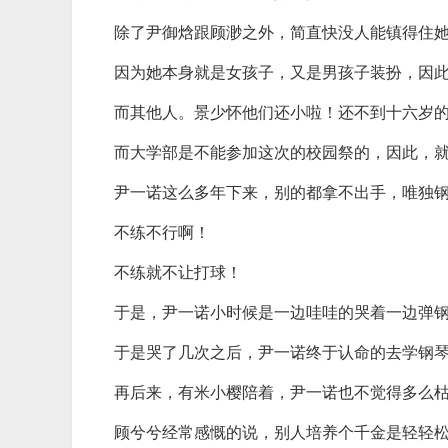
除了尹御焓跟顾渺之外，简直快没人能镇得住
因为她本身就是女孩子，又是男孩子装扮，因
而其他人。景少怀他们还小啦！还不到十六岁
而大学部是不能参加这次的校园祭的，因此，
尹一诺这么多年下来，别的都拿不出手，唯独
不练不行啊！
不练就不让打球！
于是，尹一诺小时候是一边哇哇的哭着一边弹
于是哭了几次之后，尹一诺终于认命的去学钢
再后来，有米小樱陪着，尹一诺也不觉得多么
顾兮兮经常感慨的说，别人培养个千金是轻轻