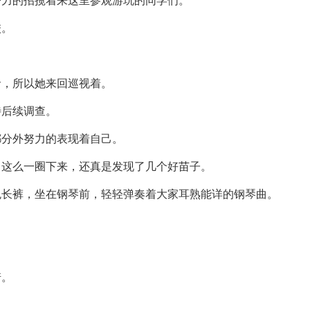
努力的招揽着来这里参观游玩的同学们。
校。
命，所以她来回巡视着。
待后续调查。
都分外努力的表现着自己。
了这么一圈下来，还真是发现了几个好苗子。
色长裤，坐在钢琴前，轻轻弹奏着大家耳熟能详的钢琴曲。
诺。