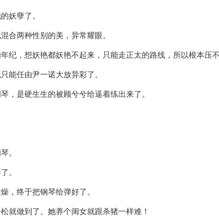
她的妖孽了。
此混合两种性别的美，异常耀眼。
的年纪，想妖艳都妖艳不起来，只能走正太的路线，所以根本压
就只能任由尹一诺大放异彩了。
钢琴，是硬生生的被顾兮兮给逼着练出来了。
钢琴。
琴了。
枯燥，终于把钢琴给弹好了。
松松就做到了。她养个闺女就跟杀猪一样难！