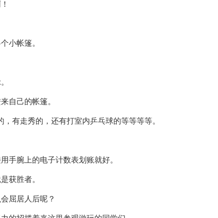
啊！
各个小帐篷。
示。
进来自己的帐篷。
载舞的，有走秀的，还有打室内乒乓球的等等等等。
接用手腕上的电子计数表划账就好。
就是获胜者。
么会屈居人后呢？