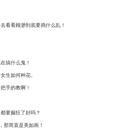
备去看看顾渺到底要捣什么乱！
底在搞什么鬼！
个女生如何种花。
手把手的教啊！
生都要癫狂了好吗？
里，那简直是美如画！