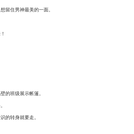
只想留住男神最美的一面。
来！
隔壁的班级展示帐篷。
课。
意识的转身就要走。
。