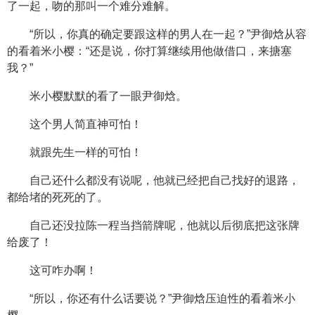
了一起，吻的那叫一个难分难解。
“所以，你真的确定要跟这样的男人在一起？”尹御焓从容
的看着米小樱：“还是说，你打算继续用他做借口，来搪塞
我？”
米小樱默默的看了一眼尹御焓。
这个男人简直神可怕！
就跟先生一样的可怕！
自己还什么都没有说呢，他就已经把自己找好的退路，
都给堵的死死的了。
自己还没拉陈一程当挡箭牌呢，他就以后彻底把这张牌
给废了！
这可咋办啊！
“所以，你还有什么话要说？”尹御焓压迫性的看着米小