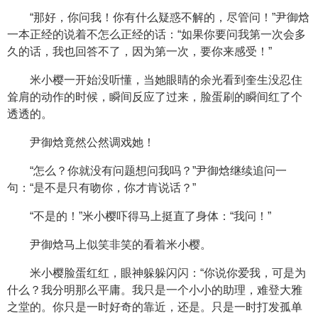
“那好，你问我！你有什么疑惑不解的，尽管问！”尹御焓
一本正经的说着不怎么正经的话：“如果你要问我第一次会多
久的话，我也回答不了，因为第一次，要你来感受！”
米小樱一开始没听懂，当她眼睛的余光看到奎生没忍住
耸肩的动作的时候，瞬间反应了过来，脸蛋刷的瞬间红了个
透透的。
尹御焓竟然公然调戏她！
“怎么？你就没有问题想问我吗？”尹御焓继续追问一
句：“是不是只有吻你，你才肯说话？”
“不是的！”米小樱吓得马上挺直了身体：“我问！”
尹御焓马上似笑非笑的看着米小樱。
米小樱脸蛋红红，眼神躲躲闪闪：“你说你爱我，可是为
什么？我分明那么平庸。我只是一个小小的助理，难登大雅
之堂的。你只是一时好奇的靠近，还是。只是一时打发孤单