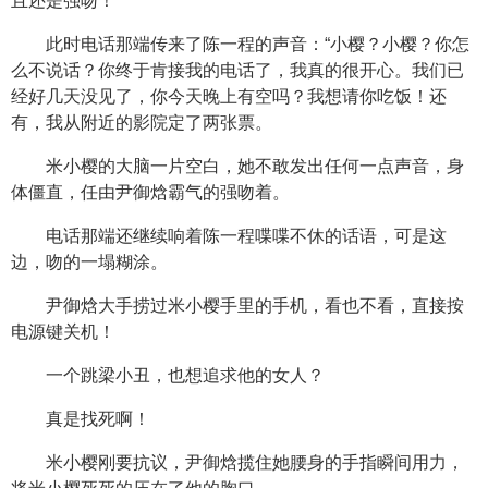
且还是强吻！
此时电话那端传来了陈一程的声音：“小樱？小樱？你怎
么不说话？你终于肯接我的电话了，我真的很开心。我们已
经好几天没见了，你今天晚上有空吗？我想请你吃饭！还
有，我从附近的影院定了两张票。
米小樱的大脑一片空白，她不敢发出任何一点声音，身
体僵直，任由尹御焓霸气的强吻着。
电话那端还继续响着陈一程喋喋不休的话语，可是这
边，吻的一塌糊涂。
尹御焓大手捞过米小樱手里的手机，看也不看，直接按
电源键关机！
一个跳梁小丑，也想追求他的女人？
真是找死啊！
米小樱刚要抗议，尹御焓揽住她腰身的手指瞬间用力，