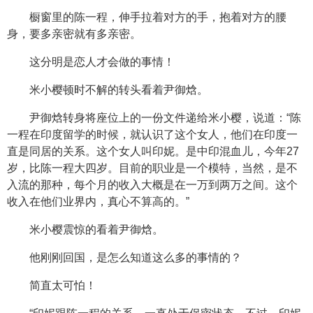
橱窗里的陈一程，伸手拉着对方的手，抱着对方的腰
身，要多亲密就有多亲密。
这分明是恋人才会做的事情！
米小樱顿时不解的转头看着尹御焓。
尹御焓转身将座位上的一份文件递给米小樱，说道：“陈
一程在印度留学的时候，就认识了这个女人，他们在印度一
直是同居的关系。这个女人叫印妮。是中印混血儿，今年27
岁，比陈一程大四岁。目前的职业是一个模特，当然，是不
入流的那种，每个月的收入大概是在一万到两万之间。这个
收入在他们业界内，真心不算高的。”
米小樱震惊的看着尹御焓。
他刚刚回国，是怎么知道这么多的事情的？
简直太可怕！