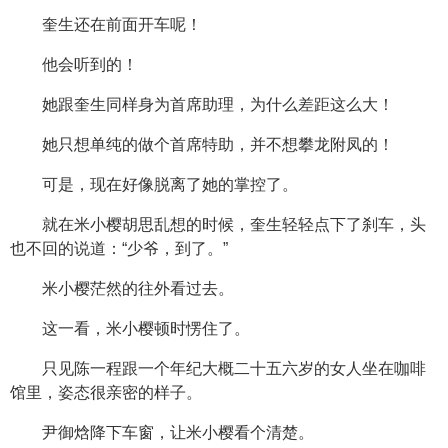
奎生还在前面开车呢！
他会听到的！
她跟奎生同样身为首席助理，为什么差距这么大！
她只想单纯的做个首席特助，并不想攀龙附凤的！
可是，现在好像脱离了她的掌控了。
就在米小樱胡思乱想的时候，奎生轻轻点下了刹车，头
也不回的说道：“少爷，到了。”
米小樱茫然的往外看过去。
这一看，米小樱顿时愣住了。
只见陈一程跟一个年纪大概二十五六岁的女人坐在咖啡
馆里，姿态很亲密的样子。
尹御焓降下车窗，让米小樱看个清楚。