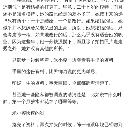
“印妮跟陈一程的关系，一直处于保密状态。不过，印妮
近期似乎是有结婚的打算了。毕竟，二十七岁的模特，而且
还不是知名模特，她的路已经走的差不多了。她接下来的选
择只有两个：一个是结婚，一个是改行。如果结婚的话，她
似乎并不想嫁给又老又丑的土豪，所以，她想结婚的话，只
会考虑陈一程。如果她改行的话，那么几乎没有适合她的职
业。因为这些年，她一分钱没攒下，而且除了拍拍照片走走
秀之外，她并没有其他的所长。”
尹御焓一边解释着，米小樱一边翻看着手里的资料。
手里的这份资料，比尹御焓说的更为详尽。
印妮一生的资料，事无巨细，全部都调查清楚了。
甚至她一些隐私都被调查的清清楚楚，比如说**什么时
候，第一个月薪水都花在了哪里等等。
米小樱快速的浏
览完了资料，再次抬头的时候，陈一程跟印妮已经吻到