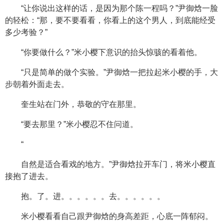
“让你说出这样的话，是因为那个陈一程吗？”尹御焓一脸
的轻松：“那，要不要看看，你看上的这个男人，到底能经受
多少考验？”
“你要做什么？”米小樱下意识的抬头惊骇的看着他。
“只是简单的做个实验。”尹御焓一把拉起米小樱的手，大
步朝着外面走去。
奎生站在门外，恭敬的守在那里。
“要去那里？”米小樱忍不住问道。
“
自然是适合看戏的地方。”尹御焓拉开车门，将米小樱直
接抱了进去。
抱。了。进。。。。。。去。。。。。。
米小樱看看自己跟尹御焓的身高差距，心底一阵郁闷。