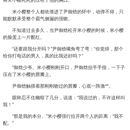
将米小樱死死的压在了他的胸口。
米小樱整个人都依偎进了尹御焓的怀中，动弹不得，只
能默默承受整个霸气侧漏的强吻。
不知道过去多久，当尹御焓松开米小樱的时候，米小樱
的脸蛋上一片酡红。
“还要跟我分开吗？”尹御焓嘴角弯了弯：“你觉得，那个
给你打电话的男人，真的比我还好吗？”
“御焓少爷。米小樱刚刚开口，尹御焓抬手手指，一下子
压在了米小樱的唇瓣上。
尹御焓触摸着那刚刚吻过的唇瓣，心底一阵激**。
眼眸忍不住幽暗了几分，说道：“我说过的，不许这样叫
我！”
“那是我的本分。”米小樱强行拉开两个人的距离：“我不
配。”