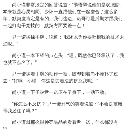
尚小谨非常淡定的回答说道：“墨语墨说他们是双胞胎，
本来就是心灵相同。少怀一直跟他们在一起磨合了这么多
年，默契度肯定是有的。我们这边。诺哥可是后期才跟我们
一起打电子竞技的！默契方面要差一点！”
尹一诺揉揉手腕，说道：“我还以为你要吐槽我的技术太
烂呢。”
尚小谨一本正经的点点头：“嗯，既然你已经承认了，我
也就不点名了。”
尹一诺揉着手腕的动作一顿，随即朝着尚小谨扑了过
去：“好啊，小谨，你这是变着法的挤兑我呢。”
尚小谨一下子被尹一诺压在了身下，一动不动。
“你怎么不反抗？”尹一诺邪气的笑着说道：“不会是被诺
哥我迷住了吗？”
尚小谨就那么眼神亮晶晶的看着尹一诺，什么都没有