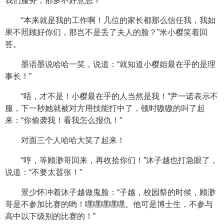
我们服务，那多不好意思？”
“本来就是我的工作啊！几位的家长都那么信任我，我如
果不照顾好你们，那岂不是丢了夫人的脸？”米小樱笑着回
答。
墨语墨说哈哈一笑，说道：“就知道小樱姐最在乎的是理
事长！”
“唔，才不是！小樱最在乎的人当然是我！”尹一诺表示不
服，下一秒她就被对方用技能打中了，顿时嗷嗷的叫了起
来：“你偷袭我！看我怎么报仇！”
对面三个人哈哈大笑了起来！
“哼，等顾渺哥回来，再收拾你们！”沐子越也打急眼了，
说道：“不要太嚣张！”
景少怀冲着沐子越做鬼脸：“子越，校园祭的时候，顾渺
哥是不参加比赛的哟！嘿嘿嘿嘿嘿。他可是博士生，不参与
高中以下级别的比赛的！”