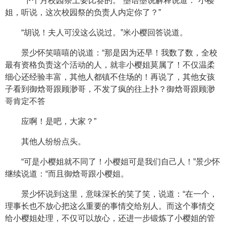
“下个月校园祭上要比赛的。”墨语墨说解释说道：“小樱
姐，听说，这次校园祭的负责人内定你了？”
“胡说！夫人可没这么说过。”米小樱回答说道。
景少怀笑嘻嘻的说道：“那是因为还早！我数了数，全校
最有资格负责这个活动的人，就非小樱姐莫属了！不仅温柔
细心还经验丰富，其他人都镇不住场的！再说了，其他女孩
子看到御焓哥跟顾渺哥，不发了疯的往上扑？御焓哥跟顾渺
哥肯定不答
应啊！是吧，大家？”
其他人纷纷点头。
“可是小樱姐就不同了！小樱姐可是我们自己人！”景少怀
继续说道：“而且御焓哥跟小樱姐。
景少怀说到这里，意味深长的笑了笑，说道：“在一个，
理事长也不放心把这么重要的事情交给别人。而这个事情交
给小樱姐处理，不仅可以放心，还进一步锻炼了小樱姐的管