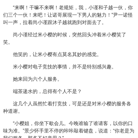
“来啊！干嘛不来啊！老规矩，我，小谨和子越一伙，你
们三个一伙！来吧！让诺哥展现一下男人的魅力！”尹一诺怪
叫一声，拉着尚小谨跟沐子越就跑到对面去了。
尚小谨经过米小樱的时候，突然回头冲着米小樱笑了
笑。
他笑的，让米小樱有点莫名其妙的感觉。
米小樱对电子竞技的事情，并不是特别感兴趣。
她来回为六个人服务。
端茶递水的，总得有个人不是？
这几个人虽然忙着打竞技，可是还是对米小樱的服务各
种道谢。
“小樱姐，你坐下歇会儿。今晚谁输了谁请客，以你的口
味为准。”景少怀手里不停的咔咔敲着键盘，说道：“你老是为