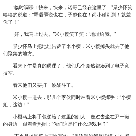
“临时调课！快来，快来，诺哥已经在这里了！”景少怀笑
嘻嘻的说道：“墨语墨说也在，子越也在！尚小谨刚到！就差
你了！”
“好，我马上过去。”米小樱笑了笑：“地址给我。”
景少怀马上把地址告诉了米小樱，米小樱掉头就去了他
们聚集的地方。
看来下午是真的调课了，他们几个竟然都凑到了电子竞
技室。
看来他们又要打一波战斗了。
米小樱一进去，那几个家伙同时冲着米小樱挥手：“小樱
姐，这边！”
小樱马上将手包递给了这里的佣人，走过去坐在尹一诺
的身边，跟着看热闹：“你们这是打什么游戏啊？”