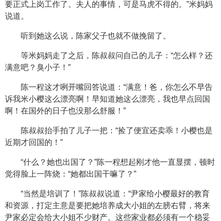
要正式上岗工作了。夫人的事情，可是马虎不得的。”米妈妈
说道。
听到她这么说，陈家父子也就不做挽留了。
等米妈妈走了之后，陈叔叔问自己的儿子：“怎么样？还
满意吧？臭小子！”
陈一程这才咧开嘴回答说道：“满意！爸，你怎么不早告
诉我米小樱这么漂亮啊！早知道她这么漂亮，我也早点回国
啊！在国外的日子也没那么舒服！”
陈叔叔抬手拍了儿子一把：“捡了便宜还卖乖！小樱也是
近期才回国的！”
“什么？她也出国了？”陈一程想起刚才他一直显摆，顿时
觉得脸上一阵烧：“她都出国干嘛了？”
“当然是培训了！”陈叔叔说道：“尹家给小樱最好的教育
和资源，打定主意是要把她培养成大小姐的左膀右臂，将来
尹家必定会给大小姐不少财产。这些家业都必须有一个稳妥