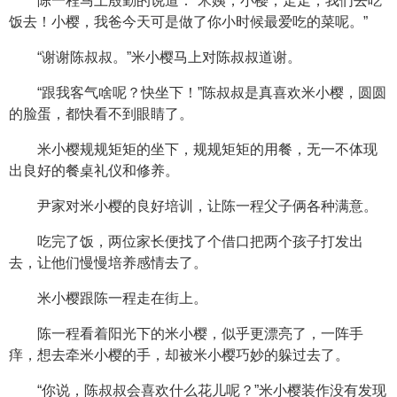
陈一程马上殷勤的说道：“米姨，小樱，走走，我们去吃
饭去！小樱，我爸今天可是做了你小时候最爱吃的菜呢。”
“谢谢陈叔叔。”米小樱马上对陈叔叔道谢。
“跟我客气啥呢？快坐下！”陈叔叔是真喜欢米小樱，圆圆
的脸蛋，都快看不到眼睛了。
米小樱规规矩矩的坐下，规规矩矩的用餐，无一不体现
出良好的餐桌礼仪和修养。
尹家对米小樱的良好培训，让陈一程父子俩各种满意。
吃完了饭，两位家长便找了个借口把两个孩子打发出
去，让他们慢慢培养感情去了。
米小樱跟陈一程走在街上。
陈一程看着阳光下的米小樱，似乎更漂亮了，一阵手
痒，想去牵米小樱的手，却被米小樱巧妙的躲过去了。
“你说，陈叔叔会喜欢什么花儿呢？”米小樱装作没有发现