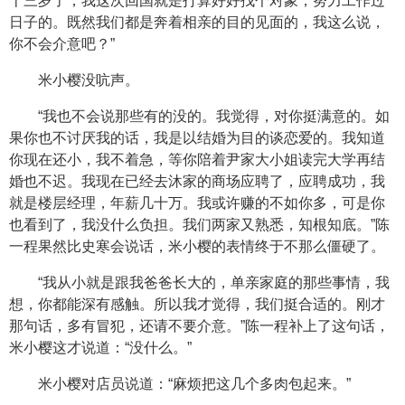
十三岁了，我这次回国就是打算好好找个对象，努力工作过
日子的。既然我们都是奔着相亲的目的见面的，我这么说，
你不会介意吧？”
米小樱没吭声。
“我也不会说那些有的没的。我觉得，对你挺满意的。如
果你也不讨厌我的话，我是以结婚为目的谈恋爱的。我知道
你现在还小，我不着急，等你陪着尹家大小姐读完大学再结
婚也不迟。我现在已经去沐家的商场应聘了，应聘成功，我
就是楼层经理，年薪几十万。我或许赚的不如你多，可是你
也看到了，我没什么负担。我们两家又熟悉，知根知底。”陈
一程果然比史寒会说话，米小樱的表情终于不那么僵硬了。
“我从小就是跟我爸爸长大的，单亲家庭的那些事情，我
想，你都能深有感触。所以我才觉得，我们挺合适的。刚才
那句话，多有冒犯，还请不要介意。”陈一程补上了这句话，
米小樱这才说道：“没什么。”
米小樱对店员说道：“麻烦把这几个多肉包起来。”