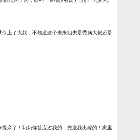
奶奶眼睛闪了闪，眼神一直都没有离开过那一地的礼
就傍上了大款，不知道这个未来姐夫是秃顶大叔还是
来提亲了！奶奶你答应过我的，先送我出嫁的！家里