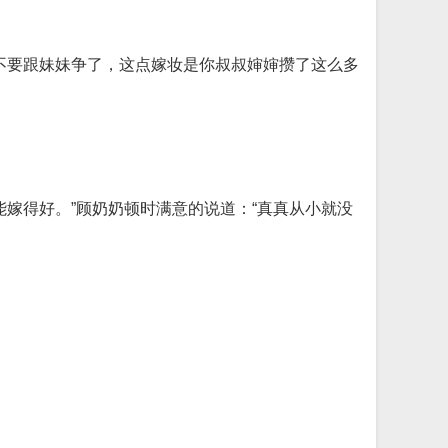
不要跟妹妹争了，这点嫁妆是你叔叔婶婶攒了这么多
嫁得好。”顾奶奶顿时满意的说道：“真真从小就没