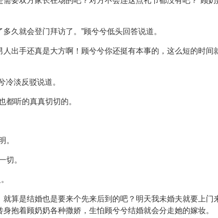
是需要双方家长在场的吧？对方不会连这点礼节都没有吧？”顾
了多久就会登门拜访了。”顾兮兮低头回答说道。
男人出手还真是大方啊！顾兮兮你还挺有本事的，这么短的时间
兮兮冷淡反驳说道。
也都听的真真切切的。
明。
一切。
火。
，就算是结婚也是要来个先来后到的吧？明天我未婚夫就要上门
转身抱着顾奶奶各种撒娇，生怕顾兮兮结婚就会分走她的嫁妆。