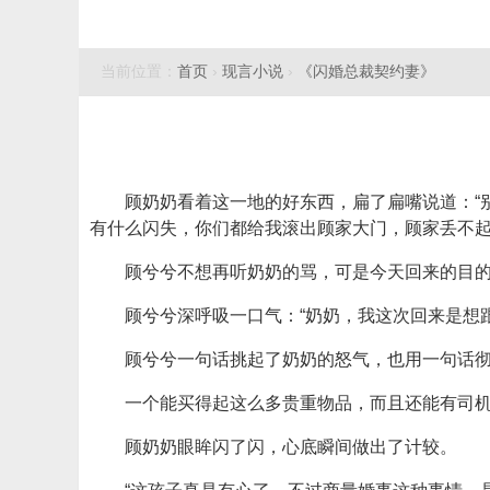
当前位置：
首页
›
现言小说
›
《闪婚总裁契约妻》
顾奶奶看着这一地的好东西，扁了扁嘴说道：“
有什么闪失，你们都给我滚出顾家大门，顾家丢不起
顾兮兮不想再听奶奶的骂，可是今天回来的目
顾兮兮深呼吸一口气：“奶奶，我这次回来是想
顾兮兮一句话挑起了奶奶的怒气，也用一句话
一个能买得起这么多贵重物品，而且还能有司
顾奶奶眼眸闪了闪，心底瞬间做出了计较。