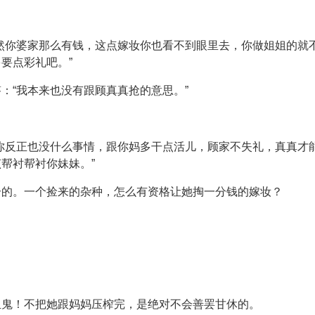
然你婆家那么有钱，这点嫁妆你也看不到眼里去，你做姐姐的就
要点彩礼吧。”
：“我本来也没有跟顾真真抢的意思。”
你反正也没什么事情，跟你妈多干点活儿，顾家不失礼，真真才能
帮衬帮衬你妹妹。”
兮的。一个捡来的杂种，怎么有资格让她掏一分钱的嫁妆？
？
血鬼！不把她跟妈妈压榨完，是绝对不会善罢甘休的。