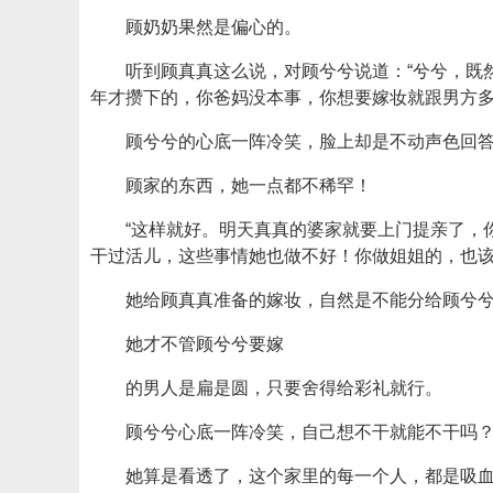
顾奶奶果然是偏心的。
听到顾真真这么说，对顾兮兮说道：“兮兮，既
年才攒下的，你爸妈没本事，你想要嫁妆就跟男方多
顾兮兮的心底一阵冷笑，脸上却是不动声色回答
顾家的东西，她一点都不稀罕！
“这样就好。明天真真的婆家就要上门提亲了，
干过活儿，这些事情她也做不好！你做姐姐的，也该
她给顾真真准备的嫁妆，自然是不能分给顾兮
她才不管顾兮兮要嫁
的男人是扁是圆，只要舍得给彩礼就行。
顾兮兮心底一阵冷笑，自己想不干就能不干吗
她算是看透了，这个家里的每一个人，都是吸