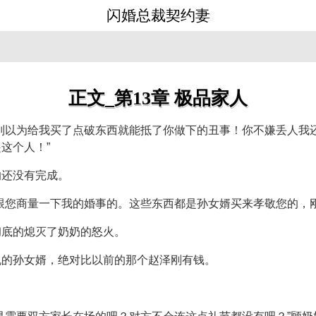
闪婚总裁契约妻
正文_第13章 极品家人
别以为给我买了点破东西就能抵了你做下的丑事！你不嫌丢人我
这个人！”
的还没有完成。
跟您商量一下我的婚事的。这些东西都是孙女婿买来孝敬您的，刚
彻底的熄灭了奶奶的怒火。
机的孙女婿，绝对比以前的那个赵泽刚有钱。