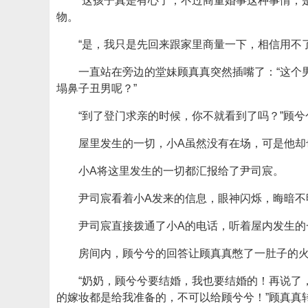
“这孩子真是有心了，不过商量婚事这种事情，
物。
“是，我只是先回来跟家里商量一下，相信用不
一直站在旁边的堂妹顾真真突然插嘴了：“这个
塌鼻子丑男呢？”
“到了登门求亲的时候，你不就看到了吗？”顾
屋里发生的一切，小A虽然没有在场，可是他却
小A将这里发生的一切都汇报给了尹司宸。
尹司宸看着小A发来的信息，眼神闪烁，晦暗不
尹司宸直接拨通了小A的电话，听着屋内发生的
房间内，顾兮兮的回答让顾真真憋了一肚子的
“奶奶，顾兮兮要结婚，我也要结婚的！再说了
的嫁妆都是给我准备的，不可以给顾兮兮！”顾真真