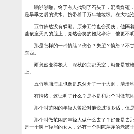
啪啪啪啪。终于有人找到了石头了，混着煤碴
是旱季之后的洪水。携带着千万年地垃圾。在大地
五竹依然没有躲避。原来五竹也会受伤，他隔
些孩童天真的脸上，竟然会笑的如此狰狞，他更不
那是怎样的一种情绪？伤心？失望？愤怒？不
东西。
雨忽然变得极大，深秋的京都天空，就像是被
上。
五竹地脑海里也像是忽然开了一个大洞，清漫
有情绪，这证明了什么？是不是和那个叫做范
那个叫范闲的年轻人曾经对他说过很多话，但
那个叫做范闲的年轻人做什么去了？好像是去
是一个叫叶轻眉的女人，还有一个叫陈萍萍的老跛