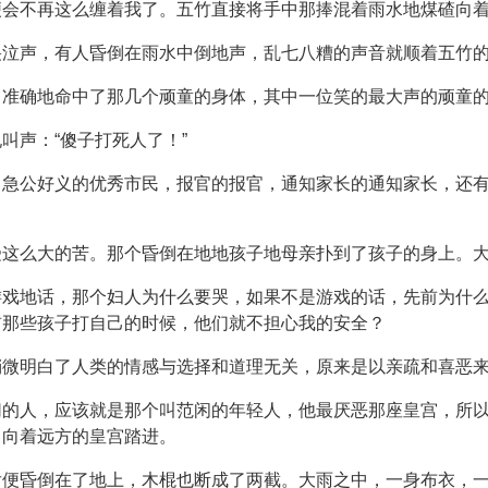
便会不再这么缠着我了。五竹直接将手中那捧混着雨水地煤碴向
哭泣声，有人昏倒在雨水中倒地声，乱七八糟的声音就顺着五竹
，准确地命中了那几个顽童的身体，其中一位笑的最大声的顽童
叫声：“傻子打死人了！”
了急公好义的优秀市民，报官的报官，通知家长的通知家长，还
受这么大的苦。那个昏倒在地地孩子地母亲扑到了孩子的身上。
游戏地话，那个妇人为什么要哭，如果不是游戏的话，先前为什
前那些孩子打自己的时候，他们就不担心我的安全？
稍微明白了人类的情感与选择和道理无关，原来是以亲疏和喜恶
切的人，应该就是那个叫范闲的年轻人，他最厌恶那座皇宫，所
，向着远方的皇宫踏进。
后便昏倒在了地上，木棍也断成了两截。大雨之中，一身布衣，