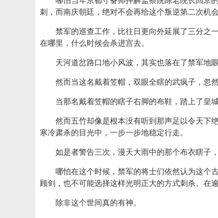
哪怕当年京都守备师押解监察院陈老院长回京
刺，而南庆朝廷，绝对不会再给这个叛逆第二次机
禁军的巡查工作，比往日更向外延展了三分之
在哪里，什么时候会杀进宫去。
天河道岔路口地小风波，其实也落在了禁军地
然而当这名戴着笠帽，双眼全瞎的武疯子，忽
当那名戴着笠帽的瞎子右脚的布鞋，踏上了皇
然而五竹却像是根本没有听到那声足以令天下
寒冷肃杀的目光中，一步一步地稳定行走。
如是者警告三次，漫天大雨中的那个布衣瞎子
哪怕在这个时候，禁军的将士们依然认为这个
顾剑，也不可能选择这样光明正大的方式刺杀。在
除非这个世间真的有神。