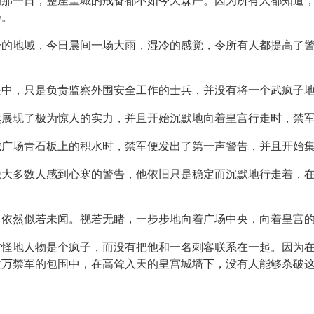
的那一日，整座皇城的戒备都不如今天森严。因为所有人都知道
会。
一的地域，今日晨间一场大雨，湿冷的感觉，令所有人都提高了
眼中，只是负责监察外围安全工作的士兵，并没有将一个武疯子
然展现了极为惊人的实力，并且开始沉默地向着皇宫行走时，禁
城广场青石板上的积水时，禁军便发出了第一声警告，并且开始
绝大多数人感到心寒的警告，他依旧只是稳定而沉默地行走着，
，依然似若未闻。视若无睹，一步步地向着广场中央，向着皇宫
古怪地人物是个疯子，而没有把他和一名刺客联系在一起。因为
逾万禁军的包围中，在高耸入天的皇宫城墙下，没有人能够杀破