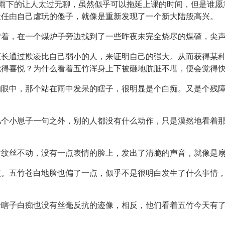
这雨下的让人太过无聊，虽然似乎可以拖延上课的时间，但是谁
天任由自己虐玩的傻子，就像是重新发现了一个新大陆般高兴。
转着，在一个煤炉子旁边找到了一些昨夜未完全烧尽的煤碴，尖
擅长通过欺凌比自己弱小的人，来证明自己的强大。从而获得某
觉得喜悦？为什么看着五竹浑身上下被砸地肮脏不堪，便会觉得
的眼中，那个站在雨中发呆的瞎子，很明显是个白痴。又是个残
几个小崽子一句之外，别的人都没有什么动作，只是漠然地看着
竹纹丝不动，没有一点表情的脸上，发出了清脆的声音，就像是
点。五竹苍白地脸也偏了一点，似乎不是很明白发生了什么事情
个瞎子白痴也没有丝毫反抗的迹像，相反，他们看着五竹今天有