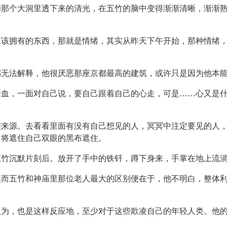
和那个大洞里透下来的清光，在五竹的脑中变得渐渐清晰，渐渐
应该拥有的东西，那就是情绪，其实从昨天下午开始，那种情绪
都无法解释，他很厌恶那座京都最高的建筑，或许只是因为他本
着血，一面对自己说，要自己跟着自己的心走，可是……心又是
实来源。去看看里面有没有自己想见的人，冥冥中注定要见的人
，将遮住自己双眼的黑布遮住。
五竹沉默片刻后。放开了手中的铁钎，蹲下身来，手掌在地上流
然而五竹和神庙里那位老人最大的区别便在于，他不明白，整体
认为，也是这样反应地，至少对于这些欺凌自己的年轻人类。他