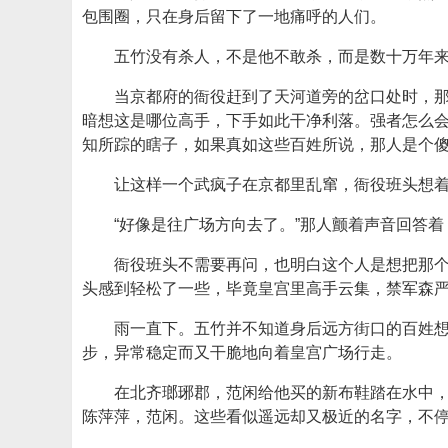
包围圈，只在身后留下了一地痛呼的人们。
五竹没有杀人，不是他不敢杀，而是数十万年
当京都府的衙役赶到了天河道旁的岔口处时，
暗想这是哪位高手，下手如此干净利落。强者怎么
知所踪的瞎子，如果真如这些百姓所说，那人是个
让这样一个武疯子在京都里乱窜，衙役班头想着
“好像是往广场方向去了。”那人颤着声音回答着
衙役班头不需要再问，也明白这个人是想把那
头感到轻松了一些，毕竟皇宫里高手云集，禁军森
雨一直下。五竹并不知道身后远方街口的百姓
步，异常稳定而又干脆地向着皇宫广场行走。
在北齐瑯琊郡，范闲给他买的新布鞋踏在水中
陈萍萍，范闲。这些看似遥远却又极近的名字，不