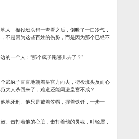
一地人，衙役班头稍一查看之后，倒吸了一口冷气，
寒，不是因为这些百姓的伤势，而是因为那个已经不
。
边的一个人：“那个疯子跑哪儿去了？”
那个武疯子直直地朝着皇宫方向去，衙役班头反而心
小范大人杀回来了，难道还能闯进皇宫不成？
了他地死刑。他只是戴着笠帽，握着铁钎，一步一
声鼓。击打着他的心脏，击打着他的灵魂，叶轻眉，