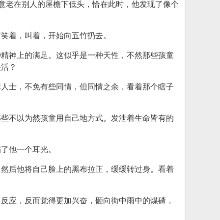
愿意老在别人的屋檐下低头，恰在此时，他发现了像个
声笑着，叫着，开始向五竹扔去。
种精神上的满足。这似乎是一种天性，不然那些孩童
快活？
障人士，不免有些同情，但同情之余，看着那个瞎子
那些不以为然孩童用自己地方式。发泄着生命皆有的
扇了他一个耳光。
，然后他将自己脸上的黑布拉正，缓缓转过身。看着
了反应，反而觉得更加兴奋，砸向街中雨中的煤碴，