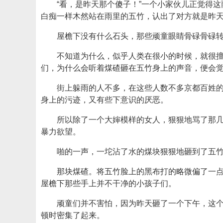
“看，是昨天那个傻子！”一个小家伙儿正觉得
白痴一样木然站在雨里的五竹，认出了对方就是昨
屋檐下没有什么石头，那些顽童眼睛骨碌骨碌
不知道为什么，似乎人类在很小的时候，就很
们，为什么会听着煤碴砸在五竹身上的声音，便会
街上躲雨的人不多，在这些人数不多京都百姓
身上的污迹，又有些下意识的厌恶。
所以除了一个大婶模样的女人，狠狠地骂了那
暴力欲望。
啪的一声，一坨沾了水的煤块狠狠地砸到了五
那块煤碴。将五竹脸上的黑布打的略微偏了一
屋檐下那些手上并不干净的小孩子们。
顽童们并不害怕，因为昨天砸了一个下午，这
顿时密集了起来。