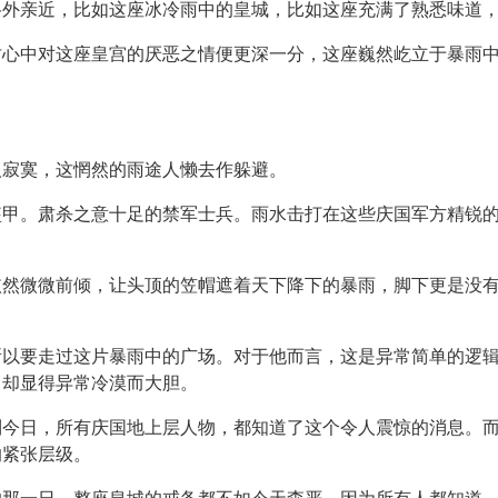
格外亲近，比如这座冰冷雨中的皇城，比如这座充满了熟悉味道
竹心中对这座皇宫的厌恶之情便更深一分，这座巍然屹立于暴雨
人寂寞，这惘然的雨途人懒去作躲避。
盔甲。肃杀之意十足的禁军士兵。雨水击打在这些庆国军方精锐
依然微微前倾，让头顶的笠帽遮着天下降下的暴雨，脚下更是没
所以要走过这片暴雨中的广场。对于他而言，这是异常简单的逻
，却显得异常冷漠而大胆。
到今日，所有庆国地上层人物，都知道了这个令人震惊的消息。
的紧张层级。