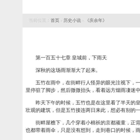
当前位置：
首页
›
历史小说
›
《庆余年》
第一百五十七章 皇城前，下雨天
深秋的这场雨渐渐大了起来。
五竹在雨中，在街畔行人怪异的眼光注视下，
里停驻了脚步，然后微微抬头，看着远方烟雨凄迷
昨天下午的时候，五竹也是在这里看了半天的
壮观的建筑，但是五竹接连两日来此，想必有别的
街畔屋檐下，几个穿着小棉袄的京都顽童，正
也都带着雨伞，只是没有想到，走到巷口的时候，