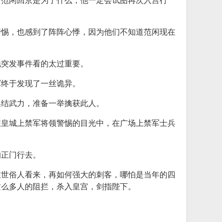
，范闲回京是为了什么，他一定会试图再次入宫行
警惕，也感到了阵阵心悸，因为他们不知道范闲现在
地突发事件看的太过重要。
军终于发现了一丝诡异。
集结武力，准备一举擒获此人。
在皇城上禁军将领警惕的目光中，在广场上禁军士兵
的正门行去。
在世俗人看来，再如何强大的刺客，哪怕是当年的四
这么多人的阻拦，杀入皇宫，剑指陛下。