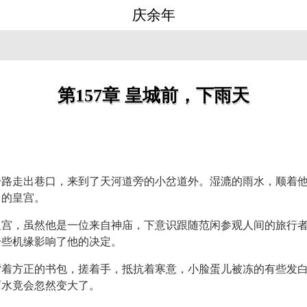
庆余年
第157章 皇城前，下雨天
一路走出巷口，来到了天河道旁的小岔道外。湿漉的雨水，顺着
中的皇宫。
皇宫，虽然他是一位来自神庙，下意识跟随范闲参观人间的旅行
一些机缘影响了他的决定。
背着方正的书包，搓着手，抵抗着寒意，小脸蛋儿被冻的有些发
雨水竟会忽然变大了。