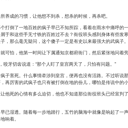
来所养成的习惯，让他想不到杀，想杀的时候，再杀吧。
那个打倒了一地百姓的疯子早已不知所踪，看着在雨水中痛呼的
会屑于和这些手无寸铁的百姓过不去？衙役班头感到身体有些发
傻子，那么毫无疑问，这个傻子一定是有史以来最强大的武疯子
就可怕，他第一时间让下属通知京都府衙门，然后紧张地问着旁
，咬牙切齿说道：“那个人盯了皇宫两天了，只怕有问题。”
个疯子害死。什么事情牵涉到皇宫，便再也没有活路。不过听说
严，再厉害的武疯子也只有被打倒在地的份儿，哪怕是传说中的
想让他死的心情有多么迫切，他也不知道那位衙役班头已经宣判
，早已湿透。随着每一步地踏行，五竹的脑海中就像是响起了一
停地响着。