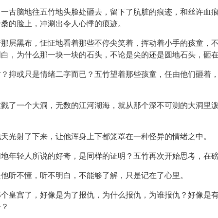
，一古脑地往五竹地头脸处砸去，留下了肮脏的痕迹，和丝许血
沧桑的脸上，冲涮出令人心悸的痕迹。
着那层黑布，怔怔地看着那些不停尖笑着，挥动着小手的孩童，
明白，为什么那一块一块的石头，不论是尖的还是圆地石头，砸
甘？抑或只是情绪二字而已？五竹望着那些孩童，任由他们砸着
谁戮了一个大洞，无数的江河湖海，就从那个深不可测的大洞里
地天光射了下来，让他浑身上下都笼罩在一种怪异的情绪之中。
闲地年轻人所说的好奇，是同样的证明？五竹再次开始思考，在
是他听不懂，听不明白，不能够了解，只是记在了心里。
那个皇宫了，好像是为了报仇，为什么报仇，为谁报仇？好像是
子？