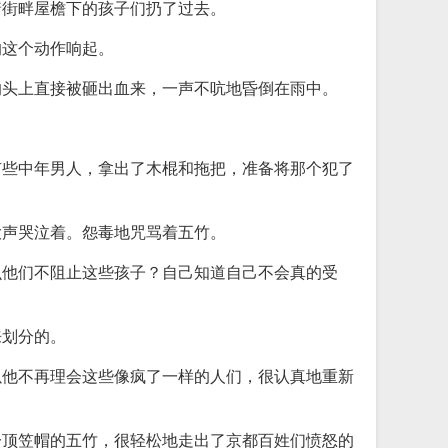
着街畔屋檐下的孩子们扔了过去。
的这个动作响起。
的头上直接被砸出血来，一声不吭地昏倒在雨中。
有些中年男人，拿出了木棍和拖把，准备将那个犯了
大声哭泣着。怨毒地咒骂着五竹。
么他们不阻止这些孩子？自己知道自己不会真的受
来划分的。
以他不再理会这些像疯了一样的人们，很认真地重新
一顶笠帽的五竹，很轻松地走出了京都百姓们愤怒的