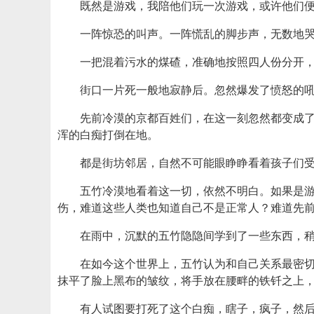
既然是游戏，我陪他们玩一次游戏，或许他们
一阵惊恐的叫声。一阵慌乱的脚步声，无数地
一把混着污水的煤碴，准确地按照四人份分开
街口一片死一般地寂静后。忽然爆发了愤怒的吼
先前冷漠的京都百姓们，在这一刻忽然都变成
浑的白痴打倒在地。
都是街坊邻居，自然不可能眼睁睁看着孩子们
五竹冷漠地看着这一切，依然不明白。如果是
伤，难道这些人类也知道自己不是正常人？难道先
在雨中，沉默的五竹隐隐间学到了一些东西，
在如今这个世界上，五竹认为和自己关系最密
抹平了脸上黑布的皱纹，将手放在腰畔的铁钎之上
有人试图要打死了这个白痴，瞎子，疯子，然