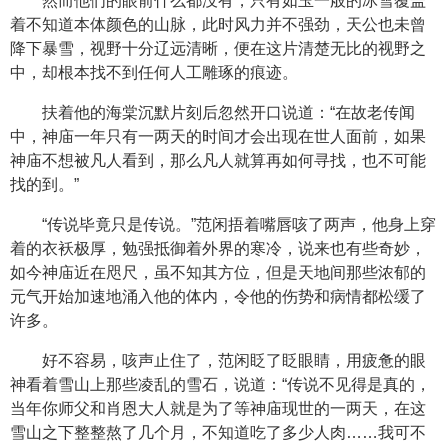
然而他们的眼前什么都没有，只有如玉一般的冰雪覆盖
着不知道本体颜色的山脉，此时风力并不强劲，天公也未曾
降下暴雪，视野十分辽远清晰，便在这片清楚无比的视野之
中，却根本找不到任何人工雕琢的痕迹。
扶着他的海棠沉默片刻后忽然开口说道：“在故老传闻
中，神庙一年只有一两天的时间才会出现在世人面前，如果
神庙不想被凡人看到，那么凡人就算再如何寻找，也不可能
找的到。”
“传说毕竟只是传说。”范闲捂着嘴唇咳了两声，他身上穿
着的衣袄极厚，勉强抵御着外界的寒冷，说来也有些奇妙，
如今神庙近在咫尺，虽不知其方位，但是天地间那些浓郁的
元气开始加速地涌入他的体内，令他的伤势和病情都松缓了
许多。
好不容易，咳声止住了，范闲眨了眨眼睛，用疲惫的眼
神看着雪山上那些凌乱的雪石，说道：“传说不见得是真的，
当年你师父和肖恩大人就是为了等神庙现世的一两天，在这
雪山之下整整熬了几个月，不知道吃了多少人肉……我可不