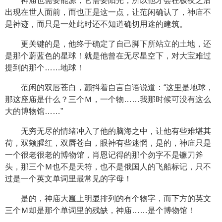
神庙也需要能源，它需要阳光，所以他才会在极夜之后
出现在世人面前，而也正是这一点，让范闲确认了，神庙不
是神迹，而只是一处此时还不知道确切用途的建筑。
更关键的是，他终于确定了自己脚下所站立的土地，还
是那个蔚蓝色的星球！就是他曾在无尽星空下，对大宝难过
提到的那个……地球！
范闲的双唇苍白，颤抖着自言自语说道：“这里是地球，
那这座庙是什么？三个Ｍ，一个物……我那时候可没有这么
大的博物馆……”
无穷无尽的情绪冲入了他的脑海之中，让他有些难堪其
荷，双颊腥红，双唇苍白，眼神有些迷惘，是的，神庙只是
一个很老很老的博物馆，肖恩记得的那个勿字不是镰刀斧
头，那三个Ｍ也不是天符，也不是俄国人的飞船标记，只不
过是一个英文单词里最常见的字母！
是的，神庙大匾上明显排列的有个物字，而下方的英文
三个Ｍ却是那个单词里的残缺，神庙……是个博物馆！