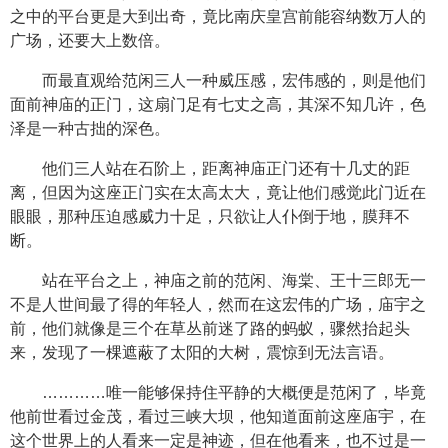
之中的平台更是大到出奇，竟比南庆皇宫前能容纳数万人的
广场，还要大上数倍。
而最直观给范闲三人一种威压感，宏伟感的，则是他们
面前神庙的正门，这扇门足有七丈之高，其深不知几许，色
泽是一种古拙的深色。
他们三人站在石阶上，距离神庙正门还有十几丈的距
离，但因为这座正门实在太高太大，竟让他们感觉此门近在
眼眼，那种压迫感威力十足，只欲让人仆倒于地，膜拜不
断。
站在平台之上，神庙之前的范闲、海棠、王十三郎无一
不是人世间最了得的年轻人，然而在这宏伟的广场，庙宇之
前，他们就像是三个在草丛前迷了路的蚂蚁，骤然抬起头
来，发现了一棵遮蔽了太阳的大树，震惊到无法言语。
…………唯一能够保持住平静的大概便是范闲了，毕竟
他前世看过金茂，看过三峡大坝，他知道面前这座庙宇，在
这个世界上的人看来一定是神迹，但在他看来，也不过是一