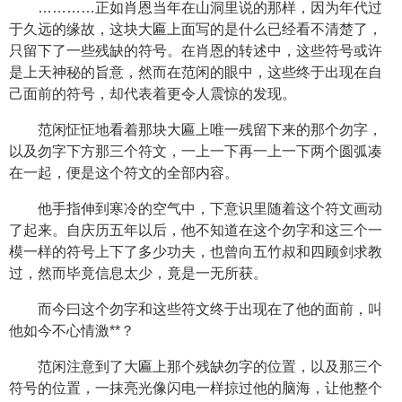
…………正如肖恩当年在山洞里说的那样，因为年代过
于久远的缘故，这块大匾上面写的是什么已经看不清楚了，
只留下了一些残缺的符号。在肖恩的转述中，这些符号或许
是上天神秘的旨意，然而在范闲的眼中，这些终于出现在自
己面前的符号，却代表着更令人震惊的发现。
范闲怔怔地看着那块大匾上唯一残留下来的那个勿字，
以及勿字下方那三个符文，一上一下再一上一下两个圆弧凑
在一起，便是这个符文的全部内容。
他手指伸到寒冷的空气中，下意识里随着这个符文画动
了起来。自庆历五年以后，他不知道在这个勿字和这三个一
模一样的符号上下了多少功夫，也曾向五竹叔和四顾剑求教
过，然而毕竟信息太少，竟是一无所获。
而今曰这个勿字和这些符文终于出现在了他的面前，叫
他如今不心情激**？
范闲注意到了大匾上那个残缺勿字的位置，以及那三个
符号的位置，一抹亮光像闪电一样掠过他的脑海，让他整个