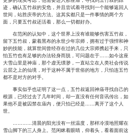
更多的现实考虑，他需要进入那座庙，寻找到五竹叔的踪
迹，确认五竹叔的安危，并且尝试着寻找到一个能够返回人
世间，站胜庆帝的方法。这其实都只是一件事情的两个方
面，只要五竹叔还活着，那么一切都好办。
在范闲的认知中，这个世界上没有谁能够伤害五竹叔，
留下五竹叔，蒙着黑布的永世少年宗师，拥有过于强悍和神
妙的技能，就算世间曾经存在过的几位大宗师携起手来，只
怕五竹也有足够的办法轻身而脱，可问题在于……如今这座
大雪山里是神庙，那个虚无缥渺，一直站立在人类社会传说
云层之上的仙境，对于这种不属于世俗的地方，只怕连五竹
都不是对方的对手。
事实似乎也证明了这一点，五竹叔返回神庙寻找自己的
根源，已经过去了几年时间，却一直没有任何音讯传出，如
果他不是被囚禁在庙内，便只怕已经是……离开了这个人
世。
…………清晨的阳光没有一丝温度，那样冷漠地照耀在
雪山脚下的三人身上。范闲眯着眼睛，仰着头，看着面前这