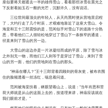
座似要将天都遮去一半的雄伟雪山，看着那些冰雪在晨光之
下反射着如玉石一般的光芒，沉默许久，没有说话。
三位世间最顶尖的年轻人，从天尚黑时便从营地里启程
了，大约行走了几个时辰，才艰难地靠近了这座大雪山。令
海棠和王十三郎震惊的是，范闲似乎对雪山下的道路十分熟
悉，带着他们二人很轻松地穿过了雪山下一条狭窄的通道，
径直来到了雪山的另一边。
大雪山的这边亦是一片冰凝结而成的平原，除了雪与冰
之外别无一物，而他们三人则等于是穿过了雪山，来到了雪
山的另一面，他们的营地则在雪山的那头。
“神庙在哪儿？”王十三郎背着四顾剑的骨灰瓮，被布衣围
住的脸颊透着一丝冻红，喘息着问道。
范闲被海棠扶着，眯眼望着山上，说道：“当年肖恩和苦
荷大师就是从山的这面上去的，按道理来讲，神庙应该就在
我们眼前才是。”