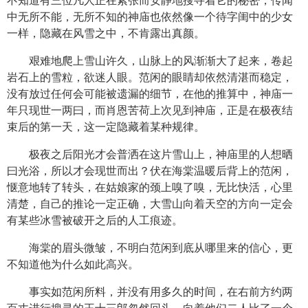
不知道有三位凡人正在紧张而安静地搜寻着它的秘密，传闻
中无所不能，无所不知的神庙也依然像一个待字闺中的少女
一样，隐藏在风雪之中，不肯露出真颜。
艰难地爬上雪山许久，山脉上的风渐渐大了起来，卷起
岩石上的雪粒，欲迷人眼。范闲的眼睛却依然清湛而稳定，
没有放过任何会可能被遗漏的细节，在他的推算中，神庙一
年只现世一两曰，而肖恩苦荷上次见到神庙，正是在极夜结
束后的第一天，这一定隐藏着某种规律。
极夜之后阳光才会普洒在这片雪山上，神庙里的人想晒
曰光浴，所以才会现世而出？伏在海棠温暖后背上的范闲，
惬意地转了转头，在姑娘家的颈上嗅了嗅，无比快活，心里
清楚，自己的推论一定正确，大雪山向着天空的方向一定会
有某些冰雪被破开之后的人工痕迹。
海棠的眉头微皱，不明白范闲到底从哪里来的信心，更
不知道他为什么如此高兴。
事实如范闲所料，并没有用多久的时间，在右前方约两