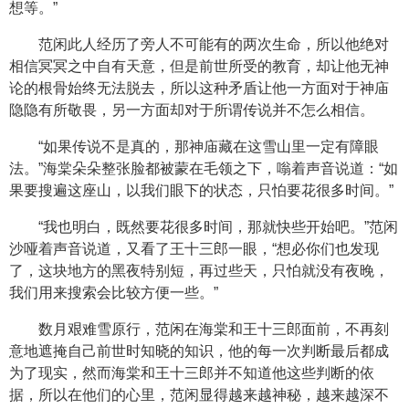
想等。”
范闲此人经历了旁人不可能有的两次生命，所以他绝对
相信冥冥之中自有天意，但是前世所受的教育，却让他无神
论的根骨始终无法脱去，所以这种矛盾让他一方面对于神庙
隐隐有所敬畏，另一方面却对于所谓传说并不怎么相信。
“如果传说不是真的，那神庙藏在这雪山里一定有障眼
法。”海棠朵朵整张脸都被蒙在毛领之下，嗡着声音说道：“如
果要搜遍这座山，以我们眼下的状态，只怕要花很多时间。”
“我也明白，既然要花很多时间，那就快些开始吧。”范闲
沙哑着声音说道，又看了王十三郎一眼，“想必你们也发现
了，这块地方的黑夜特别短，再过些天，只怕就没有夜晚，
我们用来搜索会比较方便一些。”
数月艰难雪原行，范闲在海棠和王十三郎面前，不再刻
意地遮掩自己前世时知晓的知识，他的每一次判断最后都成
为了现实，然而海棠和王十三郎并不知道他这些判断的依
据，所以在他们的心里，范闲显得越来越神秘，越来越深不