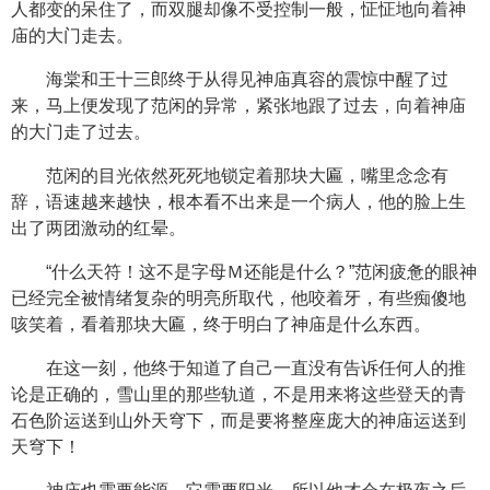
人都变的呆住了，而双腿却像不受控制一般，怔怔地向着神
庙的大门走去。
海棠和王十三郎终于从得见神庙真容的震惊中醒了过
来，马上便发现了范闲的异常，紧张地跟了过去，向着神庙
的大门走了过去。
范闲的目光依然死死地锁定着那块大匾，嘴里念念有
辞，语速越来越快，根本看不出来是一个病人，他的脸上生
出了两团激动的红晕。
“什么天符！这不是字母Ｍ还能是什么？”范闲疲惫的眼神
已经完全被情绪复杂的明亮所取代，他咬着牙，有些痴傻地
咳笑着，看着那块大匾，终于明白了神庙是什么东西。
在这一刻，他终于知道了自己一直没有告诉任何人的推
论是正确的，雪山里的那些轨道，不是用来将这些登天的青
石色阶运送到山外天穹下，而是要将整座庞大的神庙运送到
天穹下！