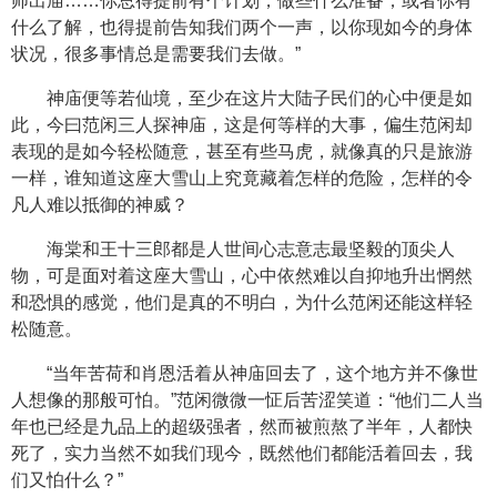
师出庙……你总得提前有个计划，做些什么准备，或者你有
什么了解，也得提前告知我们两个一声，以你现如今的身体
状况，很多事情总是需要我们去做。”
神庙便等若仙境，至少在这片大陆子民们的心中便是如
此，今曰范闲三人探神庙，这是何等样的大事，偏生范闲却
表现的是如今轻松随意，甚至有些马虎，就像真的只是旅游
一样，谁知道这座大雪山上究竟藏着怎样的危险，怎样的令
凡人难以抵御的神威？
海棠和王十三郎都是人世间心志意志最坚毅的顶尖人
物，可是面对着这座大雪山，心中依然难以自抑地升出惘然
和恐惧的感觉，他们是真的不明白，为什么范闲还能这样轻
松随意。
“当年苦荷和肖恩活着从神庙回去了，这个地方并不像世
人想像的那般可怕。”范闲微微一怔后苦涩笑道：“他们二人当
年也已经是九品上的超级强者，然而被煎熬了半年，人都快
死了，实力当然不如我们现今，既然他们都能活着回去，我
们又怕什么？”