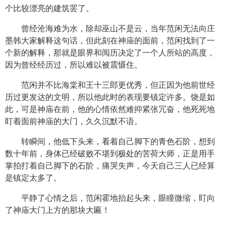
个比较漂亮的建筑罢了。
曾经沧海难为水，除却巫山不是云，当年范闲无法向庄
墨韩大家解释这句话，但此刻在神庙的面前，范闲找到了一
个新的解释，那就是眼界和阅历决定了一个人所站的高度，
因为曾经经历过，所以难以被震慑住。
范闲并不比海棠和王十三郎更优秀，但正因为他前世经
历过更发达的文明，所以他此时的表现要镇定许多。饶是如
此，可是神庙在前，他的心情依然难抑紧张冗奋，他死死地
盯着面前神庙的大门，久久沉默不语。
转瞬间，他低下头来，看着自己脚下的青色石阶，想到
数十年前，身体已经破败不堪到极处的苦荷大师，正是用手
掌拍打着自己脚下的石阶，痛哭失声，今天自己三人已经算
是镇定太多了。
平静了心情之后，范闲霍地抬起头来，眼瞳微缩，盯向
了神庙大门上方的那块大匾！