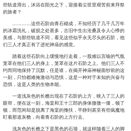
些轨道滑出，沐浴在阳光之下，迎接着尘世里艰苦前来拜祭
的旅者？
…………这些石阶由青石砌成，不知经历了几千几万年
的冰霜洗礼，破损之处甚多，古旧中生出沧桑及令人心悸的
美感，与那些轨道不同，看见这些似乎永无尽头的石阶，他
们三人才真正有了进祀神庙的感觉。
踏着这些石阶向上缓慢地行走着，一股难以言喻的气氛
笼罩在他们三人的身上，笼罩在这片石阶之上。他们三人不
约而同地保持了沉默，任是谁，在揭开神庙神秘面纱前的这
一刻，只怕都难掩激动与恐惧，这是一种对于未知的兴奋与
恐惧，这是人类的生物本能。
一道浅灰色的长檐出现在了石阶的上方，映入了三人的
眼帘，便在这一刻，海棠和王十三郎的身体微微一僵，顿了
顿，而范闲却是脱离了海棠的搀扶，平静到甚至有些疯魔地
盯着那道灰檐，向着青石阶的上方行去。
浅灰色的长檐之下是黑色的石墙，就这样随着三人的脚