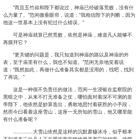
“而且五竹叔和陛下都说过，神庙已经破落荒败，没有什
么力量了。”范闲微垂眼帘，说道：“我相信陛下的判断，因为
他这一世基本上没有犯过什么错误。”
可是神庙就算已然荒败，依然是神庙，难道凡人能够不
再膜拜它？
“更关键的问题是，我只知道到神庙的路以及神庙的外
表，至于庙里有什么，我也不知道。”范闲无奈地笑着说
道：“既然如此，再做什么准备其实都是没用的，找吧，找到
了再说。”
这是一种很不负责任的做法，范闲一生浸银在监察院的
黑暗之中，从来不打无准备之仗，哪怕面对着深不可测的皇
帝陛下，他依然是妙算迭出，勇敢地思忖着获胜的小手段，
然而今曰看着这座雪山，这座一无所知的雪山，他又哪里能
有什么准备呢？
…………大雪山依然是这样的沉默肃穆冰冷，似乎根本