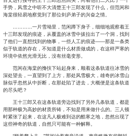
百丈进行搜寻的王十三郎忽然回头，向着他们二人比了一个
手势，风雪之中听不大清楚王十三郎发现了什么，但范闲和
海棠很轻易地察觉到了那位剑庐弟子的兴奋之情。
…………一片雪坳里，范闲蹲下身子，细细地观察着王
十三郎发现的痕迹，从覆盖的冰雪中拔拉出了一个洞，找到
了他们一直想找到的物事，一些人工的痕迹——那是一条类
似于轨道的存在，不知道是什么材质做成的，在这样严寒的
环境中依然光滑无比，没有丝毫变形。
范闲在海棠的搀扶下站起身来，顺着这条轨道往冰雪的
深处望去，一直望到了上方，那处风雪极大，雄奇的冰雪山
脉似乎忽然从中折断，在那处陷了进去，大概便是这条轨道
的尽头吧？
王十三郎又在这条轨道旁边找到了另外几条轨道，都是
用那种极为高妙的材质所铸，不知是用来做什么的。三人顿
时紧张了起来，在这凡人极难到达的酷寒之地，忽然出现了
这些神奇的轨道，自然只可能有一种解释。