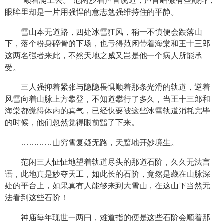
“顺着爬上去。”范闲沙着声音说道，声音略微有些颤抖，
眼眸里却是一片用强悍的意志勉强维持住的平静。
雪山本无道路，四处冰雪狂风，稍一不慎便会跌落山
下，落个粉身碎骨的下场，也亏得范闲带着海棠和王十三郎
这两名强者来此，不然天地之威又岂是他一个病人所能承
受。
三人强抑着紧张与隐隐畏惧顺着那条光滑的轨道，逆着
风雪向着山脉上方攀登，不知道攀行了多久，当王十三郎和
海棠都觉得体内的真气，已经快要被这些冰雪轨道消耗完毕
的时候，他们忽然觉得眼前黯了下来。
…………山穷雪复疑无路，天黯地开妙境生。
范闲三人怔怔地望着轨道尽头的那道石阶，久久无法言
语，此地真是妙夺天工，如此长的石阶，竟然是藏在山脉深
处的平台上，如果真有人能够来到大雪山，在这山下当然无
法看到这些石阶！
神庙每年现世一两曰，难道指的便是这些石阶会顺着那