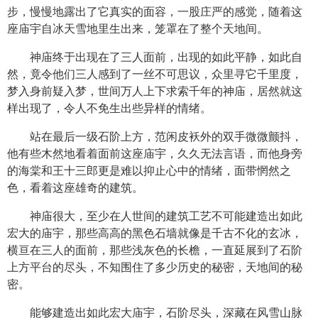
步，慢慢地露出了它真实的面容，一股庄严的感觉，随着这
座庙宇自冰天雪地里生出来，笼罩在了整个天地间。
神庙终于出现在了三人面前，出现的如此平静，如此自
然，竟令他们三人感到了一丝不可思议，众里寻它千里度，
梦入身前疑入梦，世间万人上下求索千年的神庙，居然就这
样出现了，令人不免生出些异样的情绪。
站在最后一级石阶上方，范闲皮袄外的双手微微颤抖，
他有些木然地看着面前这座庙宇，久久无法言语，而他身旁
的海棠和王十三郎更是难以抑止心中的情绪，面带惘然之
色，看着这座雄奇的建筑。
神庙很大，至少在人世间的建筑工艺不可能建造出如此
宏大的庙宇，那些高高的黑色石墙就像是千古不化的玄冰，
横亘在三人的面前，那些浅灰色的长檐，一直延展到了石阶
上方平台的尽头，不知围住了多少历史的秘密，天地间的秘
密。
能够建造出如此宏大庙宇，石阶尽头，深藏在风雪山脉