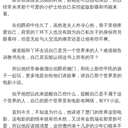
前世在医院里治病的时候，前期还可以扭动头部，所以
经常央求那个可爱的小护士给自己买些盗版影碟和书籍来
看。
在伯爵府中住久了，虽然老夫人外冷心热，骨子里很疼
爱自己，府里的丫环下人也没有因为自己私生子的身份而另
眼看待，但是无处与人交流的痛苦还是让他有些不爽。
难道能和丫环去说自己是另一个世界来的人？难道能告
诉教书先生，自己其实能认得这书上所有的字？
所以他经常偷偷溜出伯爵府侧门，和街上那些平民的孩
子一起玩，更多地是在给他们讲故事，讲自己那个世界里的
电影小说。
似乎他想以此来提醒自己些什么，提醒自己是不属于这
个世界的人，自己的那个世界里有电影有网络，有YY小说。
直到今天，不知道为什么，他讲述了楚门的世界这部电
影。这电影的剧情本就有些木然，又没有金凯瑞在那里扮可
爱，所以他应该很清楚，这些儋州港十几岁的少年们根本不