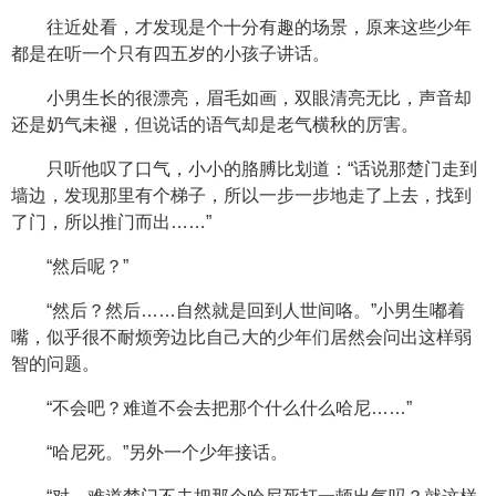
往近处看，才发现是个十分有趣的场景，原来这些少年
都是在听一个只有四五岁的小孩子讲话。
小男生长的很漂亮，眉毛如画，双眼清亮无比，声音却
还是奶气未褪，但说话的语气却是老气横秋的厉害。
只听他叹了口气，小小的胳膊比划道：“话说那楚门走到
墙边，发现那里有个梯子，所以一步一步地走了上去，找到
了门，所以推门而出……”
“然后呢？”
“然后？然后……自然就是回到人世间咯。”小男生嘟着
嘴，似乎很不耐烦旁边比自己大的少年们居然会问出这样弱
智的问题。
“不会吧？难道不会去把那个什么什么哈尼……”
“哈尼死。”另外一个少年接话。