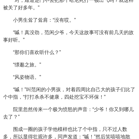
“对，难道楚门不去把那个哈尼死打一顿出气吗？就这样
被关了好多年。”
小男生耸了耸肩：“没有哎。”
“嘁！真没劲，范闲少爷，今天这故事可没有前几天的故
事好听。”
“那你们喜欢听什么？”
“缥邈之旅。”
“风姿物语。”
“嘁！”叫范闲的小男孩，对着四周比自己大的孩子们比了
个中指，“打打杀杀不健康，四处挖宝不环保！”
院里忽然传来一个极为愤怒的声音：“少爷！你又到哪儿
去了？”
围成一圈的孩子学他模样也比了个中指，只不过人数
多，所以显得壮观许多，同声发道：“嘁！”然后笑嘻嘻地散