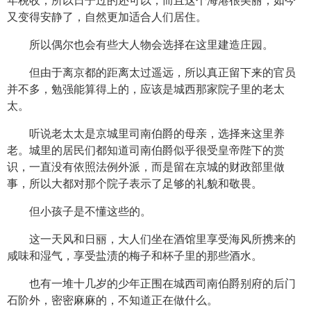
年税收，所以日子过的还可以，而且这个海港很美丽，如今
又变得安静了，自然更加适合人们居住。
所以偶尔也会有些大人物会选择在这里建造庄园。
但由于离京都的距离太过遥远，所以真正留下来的官员
并不多，勉强能算得上的，应该是城西那家院子里的老太
太。
听说老太太是京城里司南伯爵的母亲，选择来这里养
老。城里的居民们都知道司南伯爵似乎很受皇帝陛下的赏
识，一直没有依照法例外派，而是留在京城的财政部里做
事，所以大都对那个院子表示了足够的礼貌和敬畏。
但小孩子是不懂这些的。
这一天风和日丽，大人们坐在酒馆里享受海风所携来的
咸味和湿气，享受盐渍的梅子和杯子里的那些酒水。
也有一堆十几岁的少年正围在城西司南伯爵别府的后门
石阶外，密密麻麻的，不知道正在做什么。