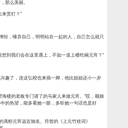
女，那么美丽。
来赏灯？”
着傅恒，唾弃自己，明明站在一起的人，自己怎么就只
没想到我们会在这里遇上，不如一道上楼吃碗元宵？”
感兴趣了，连这弘晈也来插一脚，他比姐姐还小一岁
望海楼的老板专门请了的马家人来做元宵。”哎，额娘
心中的热望，能多看她一眼，多听她一句话也是好
作的滴粉元宵远近驰名。符曾的《上元竹枝词》