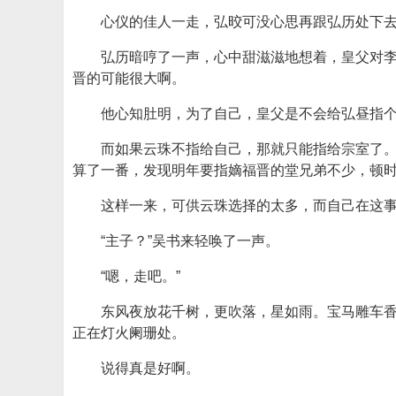
心仪的佳人一走，弘晈可没心思再跟弘历处下
弘历暗哼了一声，心中甜滋滋地想着，皇父对
晋的可能很大啊。
他心知肚明，为了自己，皇父是不会给弘昼指
而如果云珠不指给自己，那就只能指给宗室了
算了一番，发现明年要指嫡福晋的堂兄弟不少，顿
这样一来，可供云珠选择的太多，而自己在这
“主子？”吴书来轻唤了一声。
“嗯，走吧。”
东风夜放花千树，更吹落，星如雨。宝马雕车
正在灯火阑珊处。
说得真是好啊。