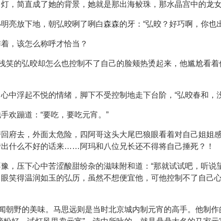
马灯，简直成了她的背景，她就是那出海鲛珠，那水晶宫中的龙
明亮放下地，朝弘晈咧了咧白森森的牙：“弘晈？好巧啊，你也出
诽着，该怎么称呼才恰当？
个浅笑的弘晈却怎么也控制不了自己的脸颊热烫起来，他尴尬看
心中浮起不悦的情绪，脚下不受控制地走下台阶，“弘晈春和，
手欢蹦道：“要吃，要吃元宵。”
带回府去，外面太危险，四阿哥这头大尾巴狼眼看着对自己姐姐
传出什么不好的话来……阿玛和八位兄长还不得将自己捶死？！
豫，压下心中苦涩酸甜纷杂的滋味附和道：“那就试试吧，听说
了眼笑得温润如玉的弘历，虽然不想便宜他，可他控制不了自己
名闻朝野的美味。马思远则是当时北京城内制元宵的高手。他制