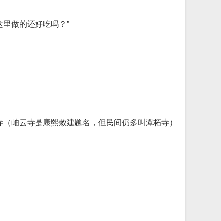
里做的还好吃吗？”
寺（岫云寺是康熙敕建题名，但民间仍多叫潭柘寺）
。