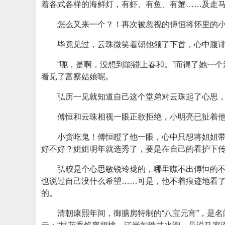
着各式各样的海鲜灯，有虾、有鱼、有蟹……及走
怎么又来一个？！再次被忽视的傅恒将怀里的小
毕竟见过，云珠微笑着朝他颔了下首，心中腹
“呃，是啊，没想到能碰上春和。”而得了她一
看见了富察姑娘呢。
弘历一见就知道自己这个堂弟对云珠起了心思，
傅恒和云珠相视一眼正欲拒绝，小明亮已扯着他
小贪吃鬼！傅恒瞪了他一眼，心中只想将姐姐
好不好？姐姐明年就选秀了，要是在自己的看护下
弘晈是个心思敏锐玲珑的，哪里瞧不出傅恒的不
也说过自己没什么希望……可是，他不着痕迹地看
的。
清朝康熙年间，御膳房特制的“八宝元宵”，是