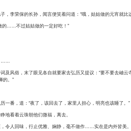
子，李荣保的长孙，闻言便笑着问道：“哦，姑姑做的元宵就比这
做的……不过姑姑做的一定好吃！”
宵……
词及风俗，末了眼见各自就要家去弘历又提议：“要不要去岫云
狮的。”
历一番，道：“夜了，该回去了，家里人担心，明亮也该睡了。”
睁睁地看着云珠朝他们微福，离去。
英，令人回味，行止优雅、娴静，毫不做作……实在是内外皆美