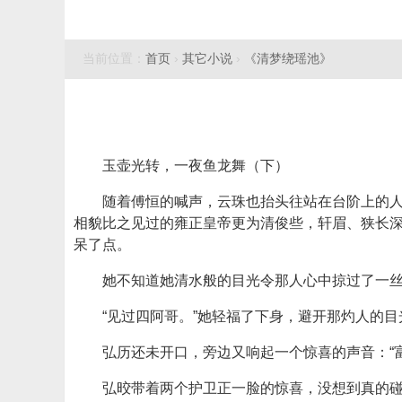
当前位置：
首页
›
其它小说
›
《清梦绕瑶池》
玉壶光转，一夜鱼龙舞（下）
随着傅恒的喊声，云珠也抬头往站在台阶上的
相貌比之见过的雍正皇帝更为清俊些，轩眉、狭长
呆了点。
她不知道她清水般的目光令那人心中掠过了一
“见过四阿哥。”她轻福了下身，避开那灼人的
弘历还未开口，旁边又响起一个惊喜的声音：“
弘晈带着两个护卫正一脸的惊喜，没想到真的