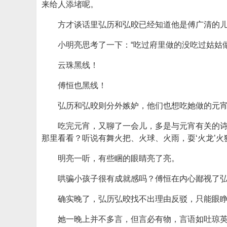
来给人添堵呢。
方才谈话里弘历和弘晈已经知道他是傅广清的儿
小明亮思考了一下：“吃过府里做的没吃过姑姑
云珠黑线！
傅恒也黑线！
弘历和弘晈则分外嫉妒，他们也想吃她做的元
吃完元宵，又聊了一会儿，多是与元宵有关的诗
那里看看？听说有舞火把、火球、火雨，耍‘火龙’火
明亮一听，有些睏的眼睛亮了亮。
哄骗小孩子很有成就感吗？傅恒在内心鄙视了弘
确实晚了，弘历弘晈找不出理由反驳，只能眼
她一晚上并不多言，但言必有物，言语如吐琼