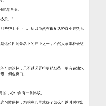
宵。
她也想尝尝。
盛景。”
的那些护卫手下……所以虽然有很多纨绔宵小眼热无
就是这位四阿哥名下的产业之一，不然人家掌柜会这
泥等可供选择，只不过调弄得更精细些，更有在油水
可素，倒也爽口。
元宵的，心中自有一番比较。
他这习惯掰掉，精明在心里就好了怎么可以时时摆出