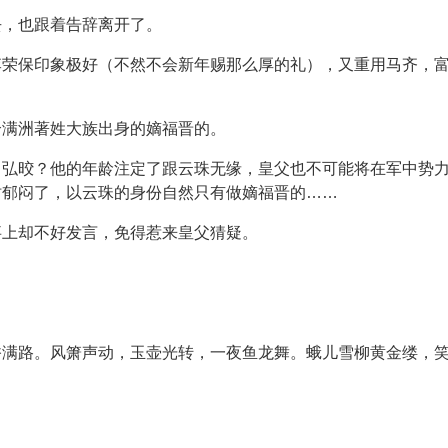
去，也跟着告辞离开了。
李荣保印象极好（不然不会新年赐那么厚的礼），又重用马齐，
个满洲著姓大族出身的嫡福晋的。
。弘晈？他的年龄注定了跟云珠无缘，皇父也不可能将在军中势
时郁闷了，以云珠的身份自然只有做嫡福晋的……
事上却不好发言，免得惹来皇父猜疑。
香满路。风箫声动，玉壶光转，一夜鱼龙舞。蛾儿雪柳黄金缕，