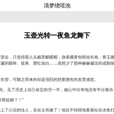
清梦绕瑶池
玉壶光转一夜鱼龙舞下
人望去，只觉得那人头戴黑貂暖帽，身着藏青色暗纹长袍，青玉
深邃的眼眸、挺鼻、唇红齿白……虽然少了那种赫赫威仪的成熟
丝失望，可随之而来的却是强烈的想要拥有的发烫感觉。
目光。见了历史上自己命定的另一半，她心中出奇地没有半分激
富察姑娘？！”
碰上了心仪的佳人，实在太有缘了！他目不转睛地看着站在冰鱼