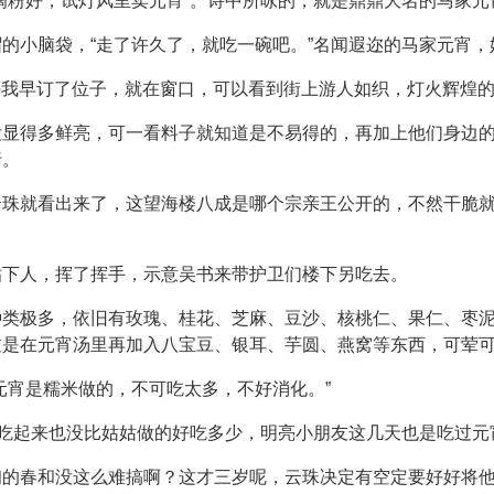
滴粉好，试灯风里卖元宵”。诗中所咏的，就是鼎鼎大名的马家元
的小脑袋，“走了许久了，就吃一碗吧。”名闻遐迩的马家元宵，
幸好我早订了位子，就在窗口，可以看到街上游人如织，灯火辉煌的
没显得多鲜亮，可一看料子就知道是不易得的，再加上他们身边
行。
云珠就看出来了，这望海楼八成是哪个宗亲王公开的，不然干脆
贴下人，挥了挥手，示意吴书来带护卫们楼下另吃去。
种类极多，依旧有玫瑰、桂花、芝麻、豆沙、核桃仁、果仁、枣
过是在元宵汤里再加入八宝豆、银耳、芋圆、燕窝等东西，可荤
元宵是糯米做的，不可吃太多，不好消化。”
宵吃起来也没比姑姑做的好吃多少，明亮小朋友这几天也是吃过
初的春和没这么难搞啊？这才三岁呢，云珠决定有空定要好好将