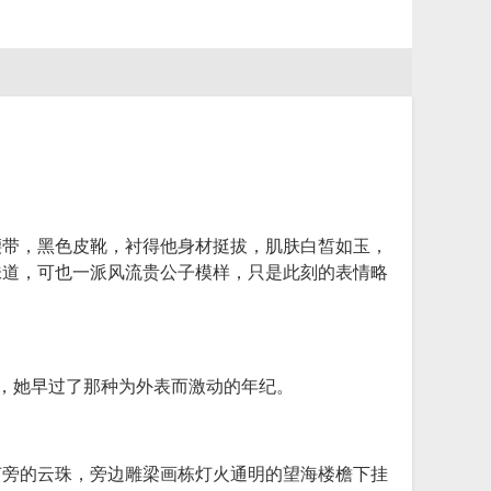
腰带，黑色皮靴，衬得他身材挺拔，肌肤白皙如玉，
味道，可也一派风流贵公子模样，只是此刻的表情略
动，她早过了那种为外表而激动的年纪。
灯旁的云珠，旁边雕梁画栋灯火通明的望海楼檐下挂