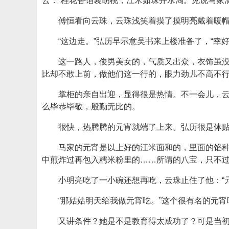
云：“桂花香馅襄胡桃，江米如珠井水淘。见说马家
傅恒看向云珠，云珠浅笑着摸了摸明亮戴着暖帽
“这边走。”弘历早示意吴书来上楼准备了，“
这一路人，俊男美女的，气质又出众，衣饰虽
比却不敢上前，做他们这一行的，眼力劲儿不高不
掌柜的亲自出迎，显得很是热情。不一会儿，
么毕恭毕敬，殷勤无比的。
很快，热腾腾的元宵就端了上来。弘历很是体
马家的元宵是以上好的江米面和的，里面的馅
中煎炸过再包入糯米粉里的……所谓的八宝，只不
小明亮吃了一小碗还想再吃，云珠止住了他：“
“那姑姑明天给我做元宵吃。”这个很有名的元
又讲条件？她是不是教育得太成功了？可是当