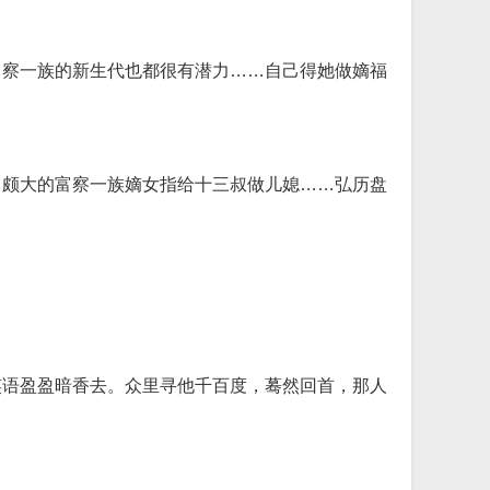
富察一族的新生代也都很有潜力……自己得她做嫡福
力颇大的富察一族嫡女指给十三叔做儿媳……弘历盘
笑语盈盈暗香去。众里寻他千百度，蓦然回首，那人