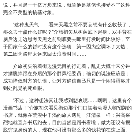
说，并且退一千亿万步来说，就算他是基佬也接受不了这种
完全不美型的搞基对象。
“这种鬼天气……看来天黑之前不要妄想有什么收获了，
那么去干点什么好呢？”介旅初矢从树荫底下起身，双手背在
脑后边走边思考天黑之前到底要去哪里打发时间比较好，至
于回家什么的暂时没有这个选项；第一因为空调坏了太热，
第二因为路程太远来回太浪费时间……
介旅初矢沿着街边漫无目的行走着，乱走大概十来分钟
才摆脱掉跟在身后的那个胖风纪委员；确切的说法应该是；
成功降低对方的仇恨，让对方确信自己只是一个闲得蛋疼才
到处乱晃的死鱼眼。
“不过，这种想法真让我感到悲哀呢……啊咧，这里有个
漫画书店！”介旅初矢看见街边那个门口摆着动漫人物招牌的
书店，就像在荒漠中干渴的旅人遇见一汪清泉一样；兴高采
烈地就直奔书店跑去，目的当然是蹭书看啦，做为还没有摆
脱穷鬼身份的人，现在他可没有那么多的钱花销在这上面。