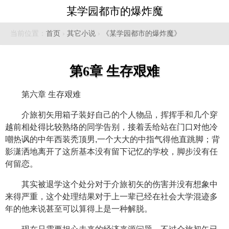
某学园都市的爆炸魔
当前位置：
首页
›
其它小说
›
《某学园都市的爆炸魔》
第6章 生存艰难
第六章 生存艰难
介旅初矢用箱子装好自己的个人物品，挥挥手和几个穿
越前相处得比较熟络的同学告别，接着丢给站在门口对他冷
嘲热讽的中年西装秃顶男,一个大大的中指气得他直跳脚；背
影潇洒地离开了这所基本没有留下记忆的学校，脚步没有任
何留恋。
其实被退学这个处分对于介旅初矢的伤害并没有想象中
来得严重，这个处理结果对于上一辈已经在社会大学混迹多
年的他来说甚至可以算得上是一种解脱。