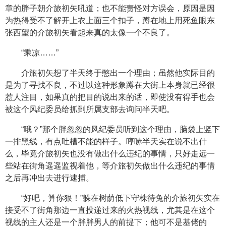
章的胖子朝介旅初矢吼道；也不能责怪对方误会，原因是因
为热得受不了解开上衣上面三个扣子，蹲在地上用死鱼眼东
张西望的介旅初矢看起来真的太像一个不良了。
“乘凉……”
介旅初矢想了半天终于憋出一个理由；虽然他实际目的
是为了寻找不良，不过以这种形象蹲在大街上本身就已经很
惹人注目，如果真的把目的说出来的话，即使没有得手也会
被这个风纪委员给抓到所属支部去询问半天吧。
“哦？”那个胖忽忽的风纪委员听到这个理由，脑袋上竖下
一排黑线，有点吐槽不能的样子。哼哧半天实在说不出什
么，毕竟介旅初矢也没有做出什么违纪的事情，只好走远一
些站在街角遥遥监视着他，等介旅初矢做出什么违纪的事情
之后再冲出去进行逮捕。
“好吧，算你狠！”躲在树荫低下守株待兔的介旅初矢实在
接受不了街角那边一直投递过来的火热视线，尤其是在这个
视线的主人还是一个胖胖男人的前提下；他可不是基佬的