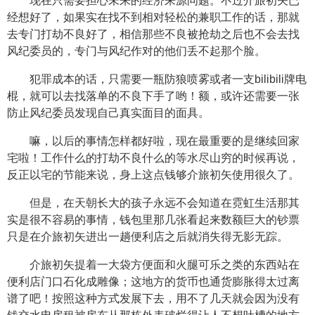
现在只需要担心未来的经济来源问题。不过介旅初矢已
经想好了，如果实在找不到相对轻松的兼职工作的话，那就
去专门打劫不良好了，相信那些不良被抢劫之后也不会去找
风纪委员的，专门与风纪作对的他们丢不起那个脸。
犯罪成本的话，只需要一瓶防狼喷雾或者一支bilibili牌电
棍，就可以去找落单的不良下手了哟！额，或许还需要一张
防止风纪委员发现自己真实面目的面具。
嘛，以后的事情怎样都好啦，现在最重要的是继续回家
宅啦！工作什么的打劫不良什么的等水尽山穷的时候再说，
反正以宅的节能来说，身上这点钱够介旅初矢使用很久了。
但是，在天朝长大的孩子永远不会知道在霓虹生活那其
实是很不容易的事情，钱包里那几张看起来数额巨大的钞票
只是在介旅初矢进出一趟便利店之后就消失得无影无踪。
介旅初矢提着一大袋方便面和火腿可乐之类的东西站在
便利店门口石化成雕像；这地方的货币也通货膨胀得太过离
谱了吧！按照这种方式发展下去，用不了几天就会因为没有