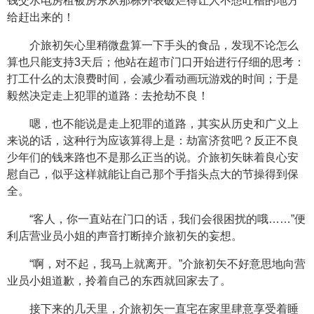
钱交水电房租被房东从那栋外表破烂得让人不想吐槽的地方
给赶出来的！
介旅初矢心里稍微盘算一下手头的食品，发现不论怎么
算也只能支持3天后；他站在超市门口开始进行仔细的思考：
打工什么的太浪费时间，会减少看动画玩游戏的时间；于是
毅然决定走上犯罪的道路：去抢劫不良！
嗯，也不能说是走上犯罪的道路，其实从历史和广义上
来说的话，这种行为应该算得上是：劫富济贫吧？反正不良
少年们的钱来路也不是那么正当的说。介旅初矢昧着良心安
慰自己，似乎这样就能让自己那个手指头点大的节操得到保
全。
“客人，你一直站在门口的话，我们会很困扰的哦……”便
利店营业员小姐的声音打断掉介旅初矢的妄想。
“啊，对不起，我马上就离开。”介旅初矢不好意思地向营
业员小姐道歉，拎着自己的东西就回家去了。
接下来的几天里，介旅初矢一直宅在家里肆意享受着睡