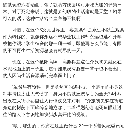
醒就玩游戏看动画，饿了就啃方便面喝可乐吃火腿的舒爽日
常。对于死宅来说，这就是梦幻般的生活这就是天堂！如果
可以的话，这种生活给个皇帝都不换啊！
可惜，在这个3次元世界里，客观条件是永远不以主观条
件为转移的。就像你永远不想毕业找工作却永远也逃不开学
校把你踢出学生宿舍的那一腿一样，即使再怎么节能，有限
的不可再生生活资源总会有耗尽的一天。
现在，在这个艳阳高照，高照得差点让介旅初矢融化在
水泥地面上的日子里，这个如果没有必要一辈子也不会出门
的人因为生活资源消耗完毕而出门了。
“虽然早有预料，但是竟然真的遇不见一个落单的不良这
种事情也太让人气愤了！身为不良就应该尽责的全天24小时
出没在大街小巷里让人行侠仗义才对啊！”介旅初矢躲在街道
旁边的树荫下面碎碎念地抱怨，带着强烈怨念地死鱼眼让过
往的路人下意识地加快脚步离开他的视线。
“喂，那边的，你蹲在这里做什么？”一个系着风纪委员袖