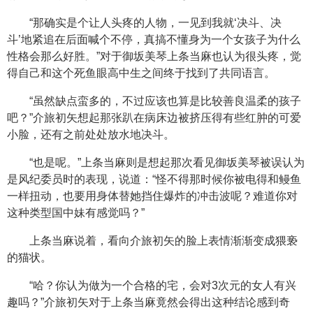
“那确实是个让人头疼的人物，一见到我就‘决斗、决
斗’地紧追在后面喊个不停，真搞不懂身为一个女孩子为什么
性格会那么好胜。”对于御坂美琴上条当麻也认为很头疼，觉
得自己和这个死鱼眼高中生之间终于找到了共同语言。
“虽然缺点蛮多的，不过应该也算是比较善良温柔的孩子
吧？”介旅初矢想起那张趴在病床边被挤压得有些红肿的可爱
小脸，还有之前处处放水地决斗。
“也是呢。”上条当麻则是想起那次看见御坂美琴被误认为
是风纪委员时的表现，说道：“怪不得那时候你被电得和鳗鱼
一样扭动，也要用身体替她挡住爆炸的冲击波呢？难道你对
这种类型国中妹有感觉吗？”
上条当麻说着，看向介旅初矢的脸上表情渐渐变成猥亵
的猫状。
“哈？你认为做为一个合格的宅，会对3次元的女人有兴
趣吗？”介旅初矢对于上条当麻竟然会得出这种结论感到奇