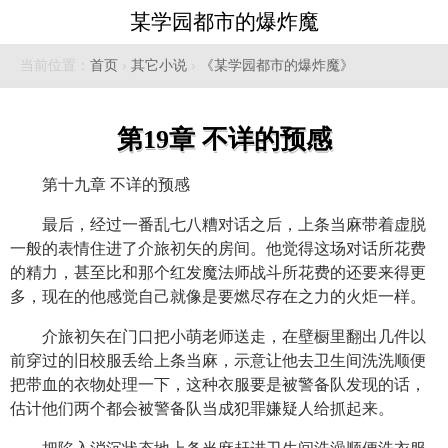
某学园都市的爆炸魔
当前位置：
首页
›
其它小说
›
《某学园都市的爆炸魔》
第19章 不详的预感
第十九章 不详的预感
最后，经过一番乱七八糟对话之后，上条当麻带着虚脱
一般的表情住进了介旅初矢的房间。他觉得这场对话所花费
的精力，甚至比和那个红发魔法师战斗所花费的还要来得更
多，现在的他感觉自己就像是要燃尽存在之力的火炬一样。
介旅初矢在门口把小萌老师送走，在壁橱里翻出几件以
前穿过的旧校服丢给上条当麻，示意让他去卫生间洗洗顺便
把带血的衣物处理一下，这种衣服要是被警备队发现的话，
估计他们两个都会被警备队当成犯罪嫌疑人给抓起来。