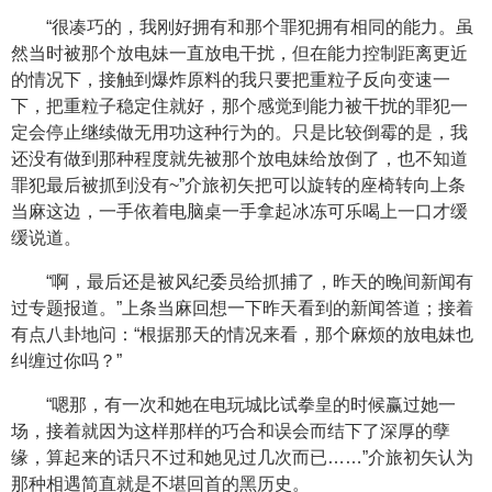
“很凑巧的，我刚好拥有和那个罪犯拥有相同的能力。虽
然当时被那个放电妹一直放电干扰，但在能力控制距离更近
的情况下，接触到爆炸原料的我只要把重粒子反向变速一
下，把重粒子稳定住就好，那个感觉到能力被干扰的罪犯一
定会停止继续做无用功这种行为的。只是比较倒霉的是，我
还没有做到那种程度就先被那个放电妹给放倒了，也不知道
罪犯最后被抓到没有~”介旅初矢把可以旋转的座椅转向上条
当麻这边，一手依着电脑桌一手拿起冰冻可乐喝上一口才缓
缓说道。
“啊，最后还是被风纪委员给抓捕了，昨天的晚间新闻有
过专题报道。”上条当麻回想一下昨天看到的新闻答道；接着
有点八卦地问：“根据那天的情况来看，那个麻烦的放电妹也
纠缠过你吗？”
“嗯那，有一次和她在电玩城比试拳皇的时候赢过她一
场，接着就因为这样那样的巧合和误会而结下了深厚的孽
缘，算起来的话只不过和她见过几次而已……”介旅初矢认为
那种相遇简直就是不堪回首的黑历史。