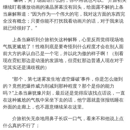
“嘛啊，关于场面话什么的，你不用说也可以。”介旅初矢
继续盯着播放动画的液晶屏幕没有回头，给面露不解的上条
当麻解释道：“因为作为一个伟大的宅，我对这方面的东西完
全没有概念；只要你能不打扰我看动画片的话，对于我来说
就已经很好了。”
上条当麻听到介旅初矢这种解释，心里反而觉得现场地
气氛更尴尬了！性格到底是要奇怪到什么程度才会在别人面
前大方的承认自己是一个宅，并以此为傲的样子啊！（别看
现在霓虹那边是动漫的发源地，但霓虹那边普通人现在对于
宅其实还是满歧视的）
“那个，第七迷雾发生地‘虚空爆破’事件，你是怎么做到
的？竟然把爆炸威力削减到那种程度？那个是你的能力
吗？”上条当麻犹豫片刻，最后还是觉得应该找点话说，一直
在这种尴尬的气氛中呆坐下去的话，他宁愿就盖张报纸睡在
外面的走廊上，也不愿意继续呆在这里。
介旅初矢无奈地用鼻子长叹一口气，看来不和他说上点
什么真的不行了；