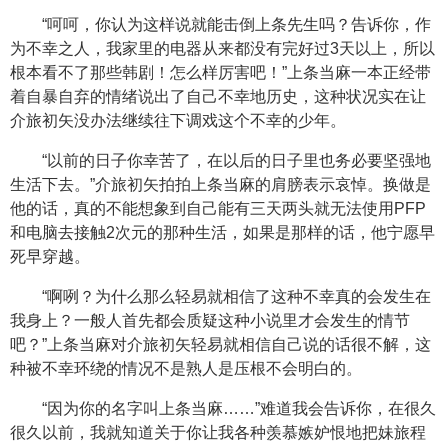
“呵呵，你认为这样说就能击倒上条先生吗？告诉你，作
为不幸之人，我家里的电器从来都没有完好过3天以上，所以
根本看不了那些韩剧！怎么样厉害吧！”上条当麻一本正经带
着自暴自弃的情绪说出了自己不幸地历史，这种状况实在让
介旅初矢没办法继续往下调戏这个不幸的少年。
“以前的日子你幸苦了，在以后的日子里也务必要坚强地
生活下去。”介旅初矢拍拍上条当麻的肩膀表示哀悼。换做是
他的话，真的不能想象到自己能有三天两头就无法使用PFP
和电脑去接触2次元的那种生活，如果是那样的话，他宁愿早
死早穿越。
“啊咧？为什么那么轻易就相信了这种不幸真的会发生在
我身上？一般人首先都会质疑这种小说里才会发生的情节
吧？”上条当麻对介旅初矢轻易就相信自己说的话很不解，这
种被不幸环绕的情况不是熟人是压根不会明白的。
“因为你的名字叫上条当麻……”难道我会告诉你，在很久
很久以前，我就知道关于你让我各种羡慕嫉妒恨地把妹旅程