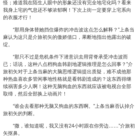
怪；难道我在陌生人眼中的形象还没有完全地宅化吗？看来
我身上宅的气息还不够浓郁啊！下次上街一定要穿上宅系向
的衣服才行！
“那用身体替她挡住爆炸的冲击波这点怎么解释？”上条当
麻认为这只是介旅初矢的傲娇借口，果断地指出他露出的破
绽。
“那只不过是危机条件下潜意识去用背脊承受冲击波而
已；话说，这种八点档狗血韩剧地逻辑推理是怎么回事？”介
旅初矢对于上条当麻的大脑思维逻辑提出质疑，难不成他那
种热血喜欢多管闲事地性格就是看韩剧造成的？这东西得继
续祸害多少人啊！这种无脑狗血的东西就应该被电视台全部
取缔，然后全部换上动画片！
“谁会去看那种无脑又狗血的东西啊。”上条当麻否认掉介
旅初矢的判断。
“撒，谁知道呢，我又没有24小时跟在你旁边……”介旅初
矢抠鼻。