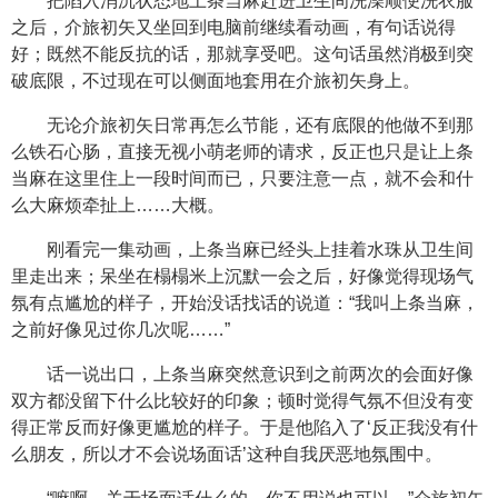
把陷入消沉状态地上条当麻赶进卫生间洗澡顺便洗衣服
之后，介旅初矢又坐回到电脑前继续看动画，有句话说得
好；既然不能反抗的话，那就享受吧。这句话虽然消极到突
破底限，不过现在可以侧面地套用在介旅初矢身上。
无论介旅初矢日常再怎么节能，还有底限的他做不到那
么铁石心肠，直接无视小萌老师的请求，反正也只是让上条
当麻在这里住上一段时间而已，只要注意一点，就不会和什
么大麻烦牵扯上……大概。
刚看完一集动画，上条当麻已经头上挂着水珠从卫生间
里走出来；呆坐在榻榻米上沉默一会之后，好像觉得现场气
氛有点尴尬的样子，开始没话找话的说道：“我叫上条当麻，
之前好像见过你几次呢……”
话一说出口，上条当麻突然意识到之前两次的会面好像
双方都没留下什么比较好的印象；顿时觉得气氛不但没有变
得正常反而好像更尴尬的样子。于是他陷入了‘反正我没有什
么朋友，所以才不会说场面话’这种自我厌恶地氛围中。