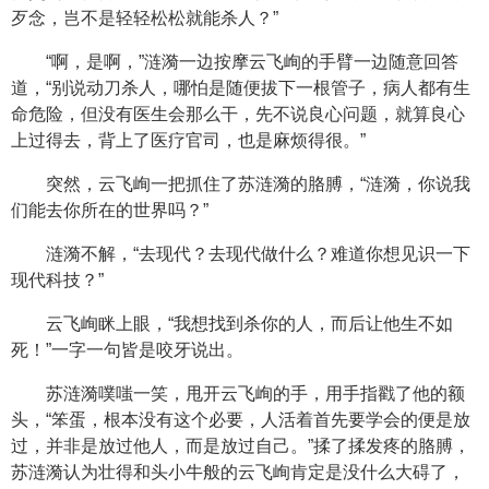
歹念，岂不是轻轻松松就能杀人？”
“啊，是啊，”涟漪一边按摩云飞峋的手臂一边随意回答
道，“别说动刀杀人，哪怕是随便拔下一根管子，病人都有生
命危险，但没有医生会那么干，先不说良心问题，就算良心
上过得去，背上了医疗官司，也是麻烦得很。”
突然，云飞峋一把抓住了苏涟漪的胳膊，“涟漪，你说我
们能去你所在的世界吗？”
涟漪不解，“去现代？去现代做什么？难道你想见识一下
现代科技？”
云飞峋眯上眼，“我想找到杀你的人，而后让他生不如
死！”一字一句皆是咬牙说出。
苏涟漪噗嗤一笑，甩开云飞峋的手，用手指戳了他的额
头，“笨蛋，根本没有这个必要，人活着首先要学会的便是放
过，并非是放过他人，而是放过自己。”揉了揉发疼的胳膊，
苏涟漪认为壮得和头小牛般的云飞峋肯定是没什么大碍了，