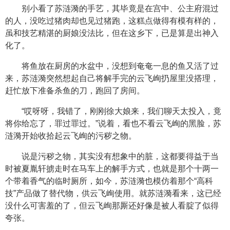
别小看了苏涟漪的手艺，其毕竟是在宫中、公主府混过
的人，没吃过猪肉却也见过猪跑，这糕点做得有模有样的，
虽和技艺精湛的厨娘没法比，但在这乡下，已是算是出神入
化了。
将鱼放在厨房的水盆中，没想到奄奄一息的鱼又活了过
来，苏涟漪突然想起自己将解手完的云飞峋扔屋里没搭理，
赶忙放下准备杀鱼的刀，跑回了房间。
“哎呀呀，我错了，刚刚徐大娘来，我们聊天太投入，竟
将你给忘了，罪过罪过。”说着，看也不看云飞峋的黑脸，苏
涟漪开始收拾起云飞峋的污秽之物。
说是污秽之物，其实没有想象中的脏，这都要得益于当
时被夏胤轩掳走时在马车上的解手方式，也就是那个十两一
个带着香气的临时厕所，如今，苏涟漪也模仿着那个“高科
技”产品做了替代物，供云飞峋使用。就苏涟漪看来，这已经
没什么可害羞的了，但云飞峋那厮还好像是被人看腚了似得
夸张。