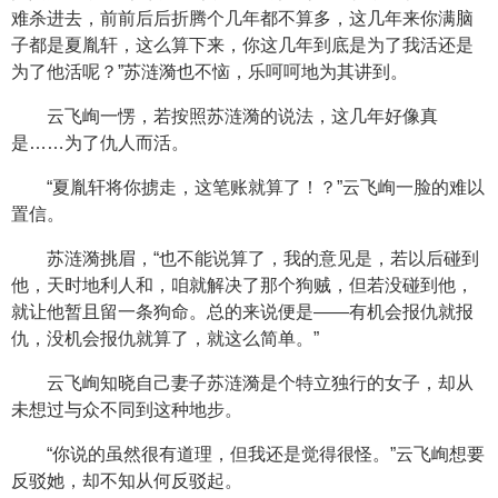
难杀进去，前前后后折腾个几年都不算多，这几年来你满脑
子都是夏胤轩，这么算下来，你这几年到底是为了我活还是
为了他活呢？”苏涟漪也不恼，乐呵呵地为其讲到。
云飞峋一愣，若按照苏涟漪的说法，这几年好像真
是……为了仇人而活。
“夏胤轩将你掳走，这笔账就算了！？”云飞峋一脸的难以
置信。
苏涟漪挑眉，“也不能说算了，我的意见是，若以后碰到
他，天时地利人和，咱就解决了那个狗贼，但若没碰到他，
就让他暂且留一条狗命。总的来说便是——有机会报仇就报
仇，没机会报仇就算了，就这么简单。”
云飞峋知晓自己妻子苏涟漪是个特立独行的女子，却从
未想过与众不同到这种地步。
“你说的虽然很有道理，但我还是觉得很怪。”云飞峋想要
反驳她，却不知从何反驳起。