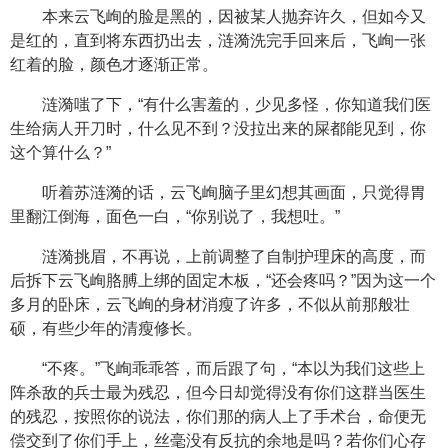
本来云飞峋的脸是黑的，因被某人抛弃许久，但如今又
是红的，直到将东西扔出去，涟漪洗完手回来后，飞峋一张
红着的脸，颜色才逐渐正常。
涟漪嗤了下，“有什么害羞的，少见多怪，你知道我们医
生给病人开刀时，什么见不到？没拉出来的屎都能见到，你
这个算什么？”
听着苏涟漪的话，云飞峋脑子里幻想其画面，只觉得胃
里翻江倒海，面色一白，“你别说了，我想吐。”
涟漪挑眉，不再说，上前调整了自制护理床的高度，而
后拆下云飞峋胳膊上绑的固定木板，“还会疼吗？”因为这一个
多月的卧床，云飞峋的身材消瘦了许多，不似从前那般壮
硕，有些少年的清瘦修长。
“不疼。”飞峋乖乖答，而后跟了句，“本以为我们这些上
阵杀敌的兵士最为残忍，但今日却觉得没有你们这群当医生
的残忍，按照你的说法，你们那的病人上了手术台，命便无
偿交到了你们手上，丝毫没有反抗的余地是吗？若你们心存