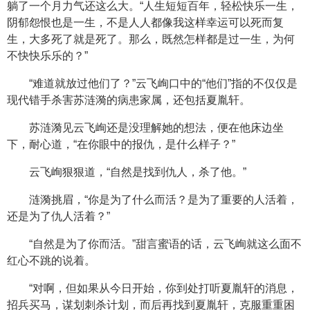
躺了一个月力气还这么大。“人生短短百年，轻松快乐一生，
阴郁怨恨也是一生，不是人人都像我这样幸运可以死而复
生，大多死了就是死了。那么，既然怎样都是过一生，为何
不快快乐乐的？”
“难道就放过他们了？”云飞峋口中的“他们”指的不仅仅是
现代错手杀害苏涟漪的病患家属，还包括夏胤轩。
苏涟漪见云飞峋还是没理解她的想法，便在他床边坐
下，耐心道，“在你眼中的报仇，是什么样子？”
云飞峋狠狠道，“自然是找到仇人，杀了他。”
涟漪挑眉，“你是为了什么而活？是为了重要的人活着，
还是为了仇人活着？”
“自然是为了你而活。”甜言蜜语的话，云飞峋就这么面不
红心不跳的说着。
“对啊，但如果从今日开始，你到处打听夏胤轩的消息，
招兵买马，谋划刺杀计划，而后再找到夏胤轩，克服重重困