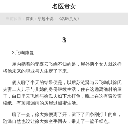
名医贵女
当前位置：
首页
›
穿越小说
›
《名医贵女》
3
3,飞峋康复
屋内躺着的无辜云飞峋不知的是，屋外两个女人就这样
将他未来的职业与人生定了下来。
俩人聊了半天的结果便是，以后苏涟漪与云飞峋以徐氏
夫妻二人儿子与儿媳的身份继续生活，住在这远离渔村的屋
子，白日里云飞峋与徐氏夫妇下水打鱼，晚上在这有窗没窗
棱纸、有顶却漏雨的房屋过甜蜜生活。
聊了一会，徐大娘便离了开，留下了四条刚打上的鱼，
涟漪自然也没让徐大娘空手回去，带走了一篮子糕点。