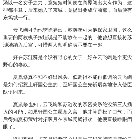
漪以一名女子之力，竟短短时间便在商界闯出大有作为，这
些都不算，后来她入了京城，竟提出要成立商部，而后便有
东坞城一行。
云飞峋可为他铲除异己，苏涟漪可为他保家卫国，这么
重要的两枚棋子按理说是不能放在一起的，他曾想直接将苏
涟漪纳入后宫，可惜两人却明确表示要在一起。
好在苏涟漪是个没有野心的女子，好在云飞峋是个更没
野心的妻奴。
夏胤修真不知不好出风头、低调得不能再低调的云飞峋
是如何招惹上轩国公主的，至轩国公主先斩后奏地潜入使臣
队伍同来。
夏胤修也知，云飞峋和苏涟漪的亲密关系绝没第三人插
入的可能，如果轩国公主愿意入宫，他才算是松了口气，而
后得知夏初萤针对拓跋月在京城闹腾得欢，他便直接睁眼闭
眼了。