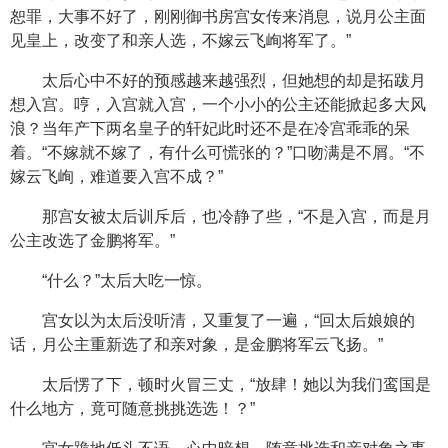
恕罪，大事不好了，刚刚御书房宫女传来消息，说月公主面
见皇上，改变了和亲人选，不嫁云飞峋将军了。”
太后心中不好的预感越来越强烈，但她想的却是拓跋月
想入宫。哼，入宫就入宫，一个小小的公主还能掀起多大风
浪？当年产下两名皇子的轩妃此时还不是在冷宫乖乖的呆
着。“不嫁就不嫁了，有什么可慌张的？”口吻满是不屑。“不
嫁云飞峋，难道要入宫不成？”
那宫女被太后训斥后，也冷静了些，“不是入宫，而是月
公主改选了金鹏将军。”
“什么？”太后大吃一惊。
宫女以为太后没听清，又重复了一遍，“回太后娘娘的
话，月公主重新选了和亲对象，是金鹏将军云飞扬。”
太后愣了下，顿时火冒三丈，“放肆！她以为我们鸾国是
什么地方，竟可随意挑挑选选！？”