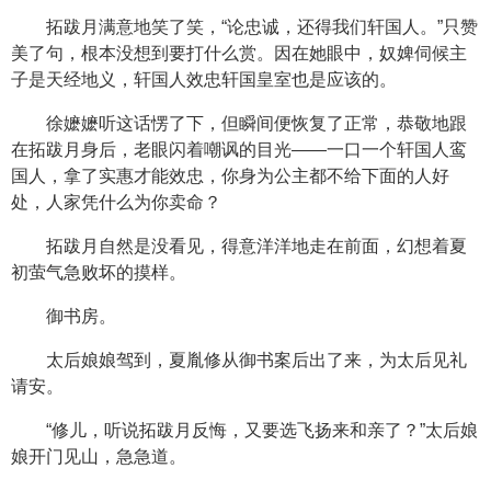
拓跋月满意地笑了笑，“论忠诚，还得我们轩国人。”只赞
美了句，根本没想到要打什么赏。因在她眼中，奴婢伺候主
子是天经地义，轩国人效忠轩国皇室也是应该的。
徐嬷嬷听这话愣了下，但瞬间便恢复了正常，恭敬地跟
在拓跋月身后，老眼闪着嘲讽的目光——一口一个轩国人鸾
国人，拿了实惠才能效忠，你身为公主都不给下面的人好
处，人家凭什么为你卖命？
拓跋月自然是没看见，得意洋洋地走在前面，幻想着夏
初萤气急败坏的摸样。
御书房。
太后娘娘驾到，夏胤修从御书案后出了来，为太后见礼
请安。
“修儿，听说拓跋月反悔，又要选飞扬来和亲了？”太后娘
娘开门见山，急急道。