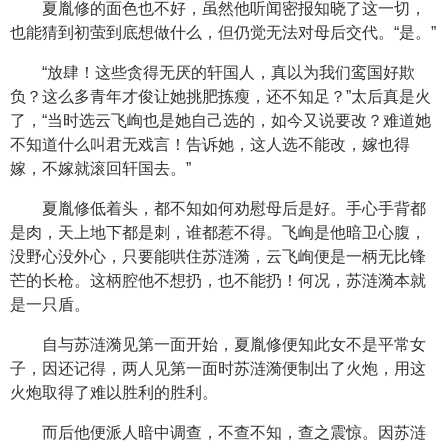
夏胤修的面色也不好，虽然他听闻密报知晓了这一切，
也能猜到初萤到底想做什么，但仍觉无法对母后交代。“是。”
“放肆！这些贪得无厌的轩国人，真以为我们鸾国好欺
负？这么多青年才俊让她挑肥拣瘦，还不知足？”太后真是火
了，“当时选云飞峋也是她自己选的，如今又说要改？难道她
不知道什么叫君无戏言！告诉她，这人选不能改，嫁也得
嫁，不嫁就滚回轩国去。”
夏胤修低着头，都不知如何劝慰母后是好。手心手背都
是肉，天上地下都是刺，谁都惹不得。飞峋是他暗卫心腹，
没野心没外心，只要能哄住苏涟漪，云飞峋便是一柄无比锋
芒的长枪。这柄腔他不想扔，也不能扔！何况，苏涟漪本就
是一只盾。
自与苏涟漪见第一面开始，夏胤修便知此女不是平常女
子，因还记得，两人见第一面时苏涟漪便制出了火炮，用这
火炮取得了难以胜利的胜利。
而后他便派人暗中调查，不查不知，查之震惊。因苏涟