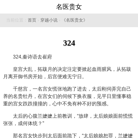
名医贵女
当前位置：
首页
›
穿越小说
›
《名医贵女》
324
324,秦诗语去崔府
皇宫大乱，拓跋月的决定注定要掀起血雨腥风，从拓跋
月离开御书房开始，后宫便难无宁日。
千慈宫，一名宫女慌张地跑了进去，太后刚伺弄完自己
养的名贵牡丹，在宫女们的伺候下换衣服，见平日里懂事稳
重的宫女跌跌撞撞的，心中不免有种不好的预感。
太后的心腹兰嬷嬷上前教训，“放肆，太后娘娘面前慌慌
张张，成何体统？”
那名宫女快步到太后面前跪下，“太后娘娘恕罪，兰嬷嬷