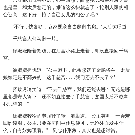
宫女跪地低头不语，心中暗想，随意挑选和亲对象之事
也是皇上和太后您定的，难道这么快就忘了？抢别人家的相
公随意，这下好，抢了自己女儿的相公了吧？
“不行，快备轿，哀家要亲自去趟御书房。”太后惊呼道。
千慈宫人仰马翻一片。
徐嬷嬷陪着拓跋月在后宫小路上走着，却没直接回千慈
宫。
徐嬷嬷担忧道，“公主殿下，此番您选了金鹏将军，太后
娘娘定是不高兴的，这千慈宫……我们还去不去了？”
拓跋月冷笑道，“不去千慈宫，我们还能去哪？无论是哪
里都是寄人篱下，还不如直接去了千慈宫，鸾国太后不敢拿
我怎样的。”
徐嬷嬷狡猾的老眼转了转，殷勤道。“公主英明，一会若
回妙绫阁，公主只要在房间中休息便可，无论外面发生什
么，自有奴婢顶着。”一副忠仆形象，其实也是想讨赏。