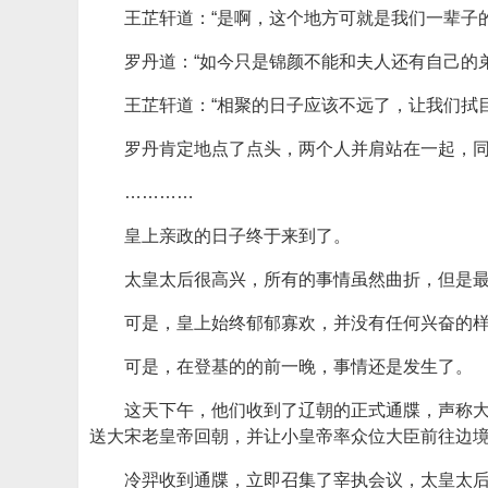
王芷轩道：“是啊，这个地方可就是我们一辈子的
罗丹道：“如今只是锦颜不能和夫人还有自己的
王芷轩道：“相聚的日子应该不远了，让我们拭目
罗丹肯定地点了点头，两个人并肩站在一起，
…………
皇上亲政的日子终于来到了。
太皇太后很高兴，所有的事情虽然曲折，但是
可是，皇上始终郁郁寡欢，并没有任何兴奋的
可是，在登基的的前一晚，事情还是发生了。
这天下午，他们收到了辽朝的正式通牒，声称
送大宋老皇帝回朝，并让小皇帝率众位大臣前往边
冷羿收到通牒，立即召集了宰执会议，太皇太