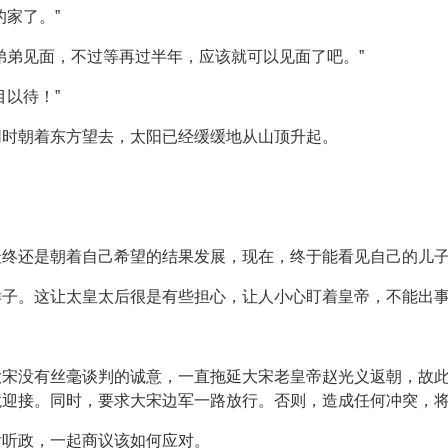
家了。”
弟弟见面，不过等再过半年，应该就可以见面了吧。”
以待！”
同时朝着东方望去，太阳已经缓缓地从山顶升起。
最终还是朝着自己希望的结果发展，现在，终于能看见自己的儿
样子。这让太皇太后很是有些担心，让人小心盯着皇帝，不能出
大宋没有丝毫谈判的诚意，一直拖延大宋老皇帝赵光义返朝，故
境迎接。同时，要求大宋边军一路放行。否则，造成任何冲突，
后听政，一起商议该如何应对。