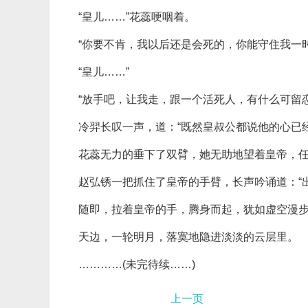
“皇儿……”花蕊哽咽着。
“你要不肯，我以后还是会死的，你能守住我一
“皇儿……”
“放手吧，让我走，跟一个活死人，有什么可留恋
冷羿长叹一声，道：“既然皇叔公都说他的心已
花蕊无力的垂下了双臂，她无助地望着皇帝，
赵弘锈一把抓住了皇帝的手臂，长声吟诵道：“
随即，拉着皇帝的手，腾身而起，犹如虚空漫
天边，一轮明月，落寞地隐进淡淡的云层里。
…………(未完待续……)
上一页