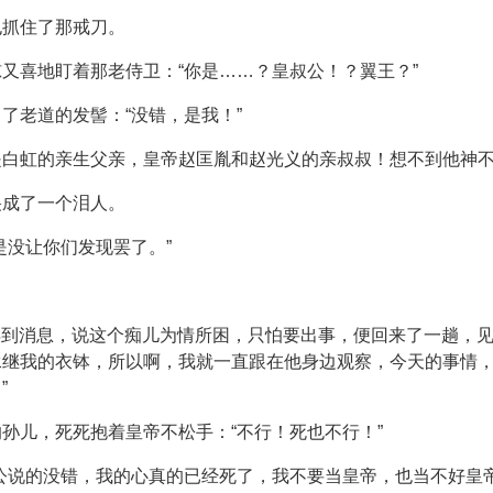
也抓住了那戒刀。
又喜地盯着那老侍卫：“你是……？皇叔公！？翼王？”
了老道的发髻：“没错，是我！”
是白虹的亲生父亲，皇帝赵匡胤和赵光义的亲叔叔！想不到他神
哭成了一个泪人。
是没让你们发现罢了。”
然得到消息，说这个痴儿为情所困，只怕要出事，便回来了一趟，
承继我的衣钵，所以啊，我就一直跟在他身边观察，今天的事情
”
孙儿，死死抱着皇帝不松手：“不行！死也不行！”
公说的没错，我的心真的已经死了，我不要当皇帝，也当不好皇