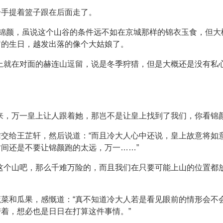
一手提着篮子跟在后面走了。
方锦颜，虽说这个山谷的条件远不如在京城那样的锦衣玉食，但
岁的生日，越发出落的像个大姑娘了。
上就在对面的赫连山逗留，说是冬季狩猎，但是大概还是没有私
来，万一皇上让人跟着她，那岂不是让皇上找到了我们，你看锦
交给王芷轩，然后说道：“而且冷大人心中还说，皇上故意将如
间还是不要让锦颜跑的太远，万一……”
这个山吧，那么千难万险的，而且我们在只要可能上山的位置都
菜和瓜果，感慨道：“真不知道冷大人若是看见眼前的情形会不
着，想必也是日日在打算这件事情。”