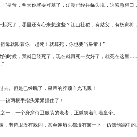
：“皇帝，明天你就要登基了，辽朝已经兵临边境，这紧急档口
一起死了，哪里还有心来想这些？江山社稷，有姑父，有杨家将
皇祖母就跟着你一起死！就算死，你也要当皇帝！”
世的时候，我就已经死了，现在就再死一次好了，就死在这里…
”
了过去。但是已经晚了，皇帝的脖颈血光飞溅！
——被两根手指头紧紧捏住了！
卫之一，一个身穿侍卫服装的老者，正微笑着盯着皇帝。
小腹，老侍卫没有躲闪，甚至连眉头都没有皱一下，仿佛他踢中