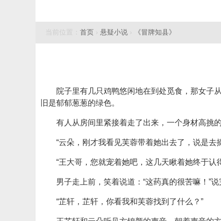
当前位置：
首页
›
悬疑小说
›
《冒牌知县》
院子里有几只鸡鸭悠闲地在到处觅食，那女子
旧是郁郁葱葱的绿色。
有人从房间里紧接着走了出来，一个身材高挑
“云朵，刚才我看见芙蓉带着她出去了，说是去
“王大哥，您就宠着她吧，这几天瞅着她终于认
男子走上前，笑着说道：“这药真的很苦嘛！”
“芷轩，芷轩，你看我和芙蓉找到了什么？”