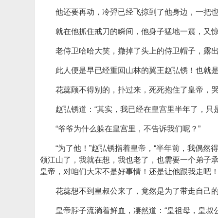
他还要再动，冷羿已经飞掠到了他身边，一把
就在他抓住戒刀的瞬间，他身子猛地一震，又惊
老侍卫哈哈大笑，撤掉了头上的侍卫帽子，露出
此人便是早已经重回山林的翼王赵弘锈！也就
花蕊顾不得别的，扑过来，死死抱住了皇帝，
赵弘锈道：“其实，我已经在皇宫里半年了，只
“爷爷为什么躲在皇宫里，不告诉我们呢？”
“为了他！”赵弘锈指着皇帝，“半年前，我偶
领江山了，我就在想，我也老了，也需要一个弟子
皇帝，对咱们大宋不是好事情！还是让他跟我走吧！
花蕊想不到皇叔公来了，竟然是为了带走自己的
皇帝脖子流淌着鲜血，凄然道：“皇祖母，皇叔