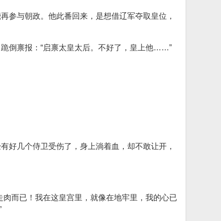
能再参与朝政。他此番回来，是想借辽军夺取皇位，
跪倒禀报：“启禀太皇太后。不好了，皇上他……”
经有好几个侍卫受伤了，身上淌着血，却不敢让开，
走肉而已！我在这皇宫里，就像在地牢里，我的心已
”