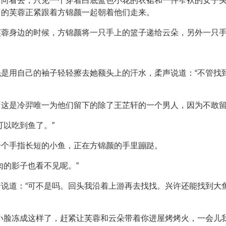
方向看去，只见一个穿着白底蓝色小花的衣裙和一件窄袄的女子
多的芙蓉正紧跟着方锦颜一起朝着他们走来。
芙蓉身边的时候，方锦颜将一只手上的篮子递给云朵，另外一只
是用自己的袖子轻轻擦去她额头上的汗水，柔声说道：“不管找
，这是冷羿唯一为他们留下的除了王芷轩的一个男人，因为不敢
可以吃到鱼了。”
一个手指长短的小鱼，正在方锦颜的手里蹦跶。
肉的影子也看不见呢。”
说道：“可不是吗。回头我沿着上游再去找找。兴许还能找到大
。
小脸冻成这样了，赶紧让芙蓉和云朵带着你进屋烤烤火，一会儿我