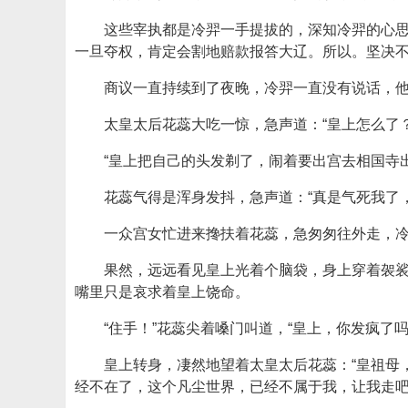
这些宰执都是冷羿一手提拔的，深知冷羿的心
一旦夺权，肯定会割地赔款报答大辽。所以。坚决
商议一直持续到了夜晚，冷羿一直没有说话，他
太皇太后花蕊大吃一惊，急声道：“皇上怎么了？
“皇上把自己的头发剃了，闹着要出宫去相国寺
花蕊气得是浑身发抖，急声道：“真是气死我了
一众宫女忙进来搀扶着花蕊，急匆匆往外走，
果然，远远看见皇上光着个脑袋，身上穿着袈
嘴里只是哀求着皇上饶命。
“住手！”花蕊尖着嗓门叫道，“皇上，你发疯了
皇上转身，凄然地望着太皇太后花蕊：“皇祖母
经不在了，这个凡尘世界，已经不属于我，让我走吧