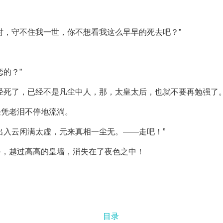
时，守不住我一世，你不想看我这么早早的死去吧？”
的？”
经死了，已经不是凡尘中人，那，太皇太后，也就不要再勉强了。
任凭老泪不停地流淌。
出入云闲满太虚，元来真相一尘无。——走吧！”
步，越过高高的皇墙，消失在了夜色之中！
目录