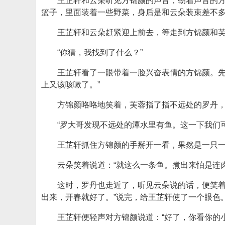
王芷轩和云朵听见方锦颜的声音，朝着声音的
篮子，里面装着一些野菜，身后是和云朵装束差不
王芷轩和云朵赶紧迎上前去，等走到方锦颜和
“你猜，我找到了什么？”
王芷轩看了一眼带着一脸兴奋表情的方锦颜。先
上又该咳嗽了。”
方锦颜咯咯地笑着，芙蓉指了指不远处的罗丹
“罗大哥发现不远处的潭水里有鱼。这一下我们
王芷轩抓住方锦颜的手掰开一看，果然是一只
云朵笑着说道：“就这么一条鱼。煮出来怕是连
这时，罗丹也走近了，听见云朵说的话，便笑着
出来，开春就好了。”说完，给王芷轩使了一个眼色
王芷轩便轻声对方锦颜说道：“好了，你看你的