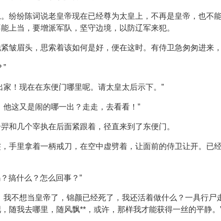
思。纷纷陈词说老皇帝现在已经尊为太皇上，不再是皇帝，也不
不能上当，要增派军队，坚守边境，以防辽军来犯。
紧皱眉头，思索着该如何是好，便在这时。有侍卫急匆匆进来，
”
出家！现在在东便门哪里呢。请太皇太后示下。”
，他这又是闹的哪一出？走走，去看看！”
冷羿和几个宰执在后面紧跟着，径直来到了东便门。
裟，手里拿着一柄戒刀，在空中虚劈着，让面前的侍卫让开。已
吗？搞什么？怎么回事？”
，我不想当皇帝了，锦颜已经死了，我还活着做什么？一具行尸
，随我去哪里，随风飘**，或许，那样我才能获得一丝的平静。