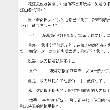
花蕊见他这神情，知道他不是开玩笑，哭着哀求
江山着想啊！”
皇上黯然摇头：“我的心都已经死了，跟着锦颜
否则，就是逼我死！”
“不行！”花蕊撕心裂肺喊着，“皇帝，你要死，
“那好，我其实早就死了的，在知道锦颜不在人
笑：“姑父，这一次你距离我太远，阻挡不了我了……
说罢，戒刀横着朝脖颈抹去！
“皇帝……！”花蕊凄惨的哀嚎着，发疯一般扑
但是，戒刀只切入了他脖颈半寸，便停住了，
属于这两根手指头的，是挡在他前面的大内侍
“放手！”皇帝狠狠飞起一脚，正中那老侍卫的
那老侍卫的两根手指间。