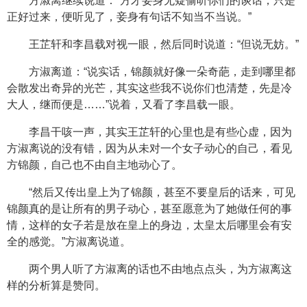
方淑离继续说道：“方才妾身无疑偷听你们的谈话，只是
正好过来，便听见了，妾身有句话不知当不当说。”
王芷轩和李昌载对视一眼，然后同时说道：“但说无妨。”
方淑离道：“说实话，锦颜就好像一朵奇葩，走到哪里都
会散发出奇异的光芒，其实这些我不说你们也清楚，先是冷
大人，继而便是……”说着，又看了李昌载一眼。
李昌干咳一声，其实王芷轩的心里也是有些心虚，因为
方淑离说的没有错，因为从未对一个女子动心的自己，看见
方锦颜，自己也不由自主地动心了。
“然后又传出皇上为了锦颜，甚至不要皇后的话来，可见
锦颜真的是让所有的男子动心，甚至愿意为了她做任何的事
情，这样的女子若是放在皇上的身边，太皇太后哪里会有安
全的感觉。”方淑离说道。
两个男人听了方淑离的话也不由地点点头，为方淑离这
样的分析算是赞同。