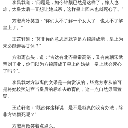
李昌载道：“问题是，如今锦颜已然是这样了，嫁人也
难，太皇太后一直想让她成亲，这样皇上回来也就死心了。”
方淑离冷笑道：“你们太不了解一个女人了，也太不了解
皇上了。”
王芷轩道：“莫非你的意思是就算是方锦颜成亲，皇上为
未必能善罢甘休？”
方淑离点头，道：“古达有北齐皇帝高湛，又有南朝宋武
帝刘子业，你们以为方锦颜成了皇上的姑姑，皇上就会死心
了吗？”。
李昌载对方淑离的文采是一向赏识的，毕竟方家从前可
是将她按照进宫当皇后的标准去教育的，这一点自然毋庸置
疑。
王芷轩道：“既然你这样说，是不是就真的没有办法，除
非方锦颜死呢？”
方淑离微笑着点点头。