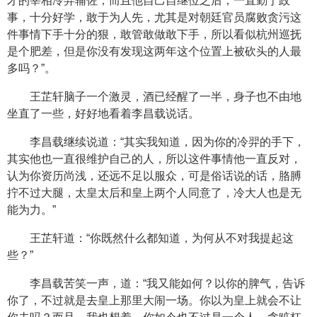
才的宰相冷羿辅佐，而且他自己自继位之后，一直勤于政
事，十分好学，敢于为人先，尤其是对朝廷官员腐败贪污这
件事情下手十分的狠，敢管敢做敢下手，所以看似杭州巡抚
是个肥差，但是你没有发现这两年这个位置上被砍头的人最
多吗？”。
王芷轩脑子一个激灵，酒已经醒了一半，身子也不由地
坐直了一些，好好地看着李昌载说话。
李昌载继续说道：“其实我知道，因为你的冷羿的手下，
其实他也一直很维护自己的人，所以这件事情他一直反对，
认为你资历尚浅，还远不足以服众，可是俗话说的话，胳膊
拧不过大腿，太皇太后和皇上两个人同意了，冷大人也是无
能为力。”
王芷轩道：“你既然什么都知道，为何从不对我提起这
些？”
李昌载苦笑一声，道：“我又能如何？以你的脾气，告诉
你了，不过就是去皇上那里大闹一场。你以为皇上就会不让