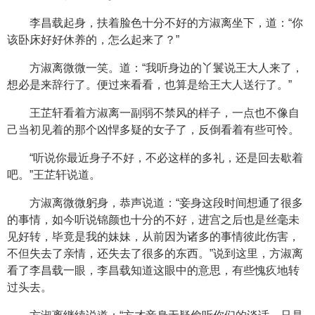
李昌载起身，扶着脸色十分不好的方淑离坐下，道：“你
该卧床好好休养的，怎么起来了？”
方淑离微微一笑。道：“我听身边的丫鬟说王大人来了，
想必是来辞行了。便过来看看，也算是给王大人送行了。”
王芷轩看着方淑离一副弱不禁风的样子，一点也不像自
己当初见着的那个凶悍多疑的女子了，反倒看着有些可怜。
“听说你最近身子不好，不必这样的多礼，还是回去歇着
吧。”王芷轩说道。
方淑离微微躬身，恭声说道：“妾身这段时间想通了很多
的事情，如今听说锦颜也十分的不好，进宫之后也是丝毫未
见好转，毕竟是我的妹妹，从前因为诸多的事情彼此伤害，
不但失去了亲情，还失去了很多的东西。”说到这里，方淑离
看了李昌载一眼，李昌载知道这眼中的意思，有些愧疚地转
过头去。