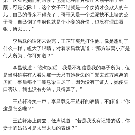
第一次看见她们的时候，也是她在醉月楼让人动手杀了锦
颜，可是实际上，这个女子不过就是一个仗势才会欺人的主
儿，自己的母亲不得宠了，哥哥又是一个烂泥扶不上墙的公
子哥，自己倒了李府也就是个小妾的身份，也没有理由嚣
张，所以……”
李昌载的话还未说完，王芷轩突然打住他，像是想到了
什么一样，瞪大了眼睛，对着李昌载说道：“那方淑离小产是
何人所为，你可知道？”
李昌载道：“说句实话，我是不相信是我的妻子所为，但
是当时确实有人看见那一天只有她身边的丫鬟去过方淑离的
房间，事后那个丫鬟悬梁自尽了，因为没有了证人，她便矢
口否认，我也没有办法，只得算了。”
王芷轩冷笑一声，李昌载见王芷轩的表情，不解道：“你
这是怎么啦？”
王芷轩凑上前去，低声说道：“若是我没有记错的话，你
妻子的姑姑可是太皇太后的表姐？”