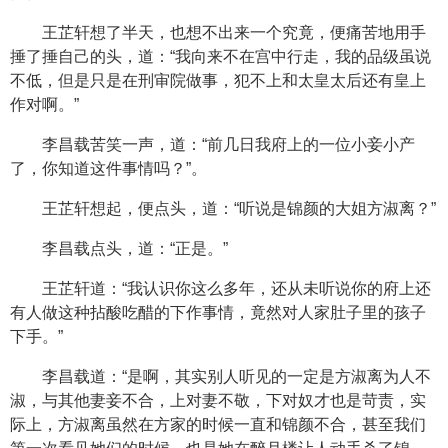
王芷轩想了半天，也想不出来一个究竟，便痛苦地用手
捶了捶自己的头，道：“我向来不在宫中行走，我的品级虽说
不低，但是只是在刑审院做事，犯不上和太皇太后还有皇上
作对啊。”
李昌载苦笑一声，道：“前几日我府上的一位小妾小产
了，你知道这件事情吗？”。
王芷轩想起，便点头，道：“听说是锦颜的大姐方淑离？”
李昌载点头，道：“正是。”
王芷轩道：“我认识你这么多年，还从未听说你的府上还
有人做这种拈酸吃醋的下作事情，竟然对人家肚子里的孩子
下手。”
李昌载道：“是啊，其实别人听见的一定是方淑离为人不
淑，与其他妻妾不合，上对妻不敬，下对奴才也是苛责，实
际上，方淑离虽然在方家的时候一直和锦颜不合，甚至我们