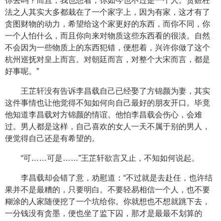
你去吗？而且，我也想着，你如今也不过是一个人。贪赃枉
法之人其实大多都栽在了一个家字上，因为有家，这才有了
贪图财物的动力，希望给这个家更好的东西，而你不同，你
一个人怕什么，而且你向来对物质这些东西看的很淡。自然
不会因为一些物质上的东西犯错，便想着，兴许你做了这个
杭州巡抚对皇上而言。对朝廷而言，对整个大宋而言，都是
好事呢。”
王芷轩没有告诉李昌载自己已经娶了方锦颜为妻，其实
这件事情也让他觉得不知如何向自己最好的朋友开口。毕竟
他知道李昌载对方锦颜的情谊。他怕李昌载会伤心，会难
过。男人都是这样，自己喜欢的女人一天不属于别的男人，
便觉得自己还是有希望的。
“可……可是……”王芷轩欲言又止，不知如何说起。
李昌载却会错了意，劝慰道：“不过就是去赴任，也许结
果并不是最糟的，只要明白。不要轻易相信一个人，也不要
糊涂的人家随便挖了一个坑给你。你就想也不想就跳下去，
一分钱没有贪墨，便也坐了监下囚，那才是最最不划算的