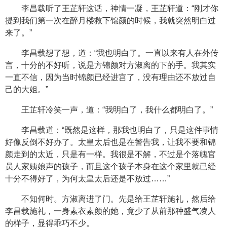
李昌载听了王芷轩这话，神情一凝，王芷轩道：“刚才你
提到我们第一次在醉月楼救下锦颜的时候，我就突然明白过
来了。”
李昌载想了想，道：“我也明白了。一直以来有人在外传
言，十分的不好听，说是方锦颜对方淑离的下的手。我其实
一直不信，因为当时锦颜已经进宫了，没有理由还不放过自
己的大姐。”
王芷轩冷笑一声，道：“我明白了，我什么都明白了。”
李昌载道：“既然是这样，那我也明白了，只是这件事情
好像反倒不好办了。太皇太后也是在警告我，让我不要和锦
颜走到的太近，只是有一样。我很是不解，不过是个落魄官
员人家姨娘声的孩子，而且这个孩子本身在这个家里就已经
十分不得好了，为何太皇太后还是不放过……”
不知何时。方淑离进了门。先是给王芷轩施礼，然后给
李昌载施礼，一身素衣素颜的她，竟少了从前那种盛气凌人
的样子，显得乖巧不少。