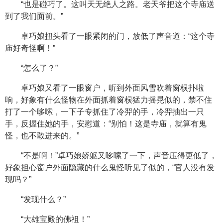
“也是碰巧了。这叫天无绝人之路。老天爷把这个寺庙送
到了我们面前。”
卓巧娘扭头看了一眼紧闭的门，放低了声音道：“这个寺
庙好奇怪啊！”
“怎么了？”
卓巧娘又看了一眼窗户，听到外面风雪吹着窗棂扑啦
响，好象有什么怪物在外面抓着窗棂猛力摇晃似的，禁不住
打了一个哆嗦，一下子专抓住了冷羿的手，冷羿抽出一只
手，反握住她的手，安慰道：“别怕！这是寺庙，就算有鬼
怪，也不敢进来的。”
“不是啊！”卓巧娘娇躯又哆嗦了一下，声音压得更低了，
好象担心窗户外面隐藏的什么鬼怪听见了似的，“官人没有发
现吗？”
“发现什么？”
“大雄宝殿的佛祖！”