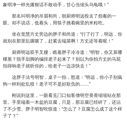
象明净一样光撂狠话不敢动手，甘心当缩头乌龟哦！”
那名叫明净的吊眉和尚，朝厨师明远投去了怨毒的一
眼。却不说话，低着头，用筷子挑着碗里的米粒吃。
坐在觉慧方丈旁边的胖子和尚道：“行了行了，明远，你
就别在那里乱嚷嚷了，赶紧去端菜啊！方丈还等着呢！”
厨师明远双手叉腰，瞧着胖子冷冷道：“明智，你又算哪
棵葱？指手划脚的编排老子起来了？别以为你拍方丈的马屁
拍得响老子就听你的，给老子一边凉快去！”
这胖子法号明智，桌子一拍，怒道：“明远，你小子别疯
狗一样到处乱咬！老子可不是好欺负的……”
刚说到这里，一眼看见门口知客僧明空畏畏缩缩站在那
里。手里端着一木盆的豆腐，只是，那豆腐已经碎了，还沾
了不少雪。胖子明智吃惊道：“怎么了？豆腐怎么成了这个样
子了？”