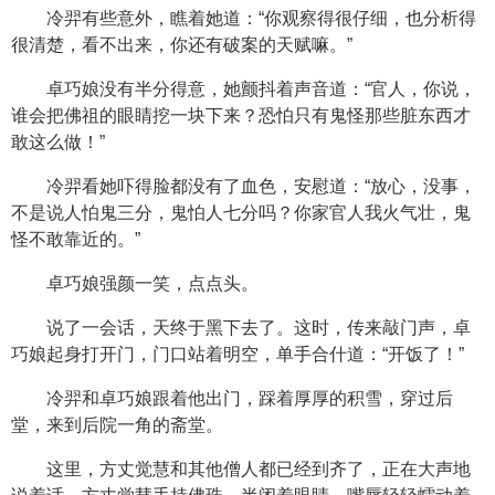
冷羿有些意外，瞧着她道：“你观察得很仔细，也分析得
很清楚，看不出来，你还有破案的天赋嘛。”
卓巧娘没有半分得意，她颤抖着声音道：“官人，你说，
谁会把佛祖的眼睛挖一块下来？恐怕只有鬼怪那些脏东西才
敢这么做！”
冷羿看她吓得脸都没有了血色，安慰道：“放心，没事，
不是说人怕鬼三分，鬼怕人七分吗？你家官人我火气壮，鬼
怪不敢靠近的。”
卓巧娘强颜一笑，点点头。
说了一会话，天终于黑下去了。这时，传来敲门声，卓
巧娘起身打开门，门口站着明空，单手合什道：“开饭了！”
冷羿和卓巧娘跟着他出门，踩着厚厚的积雪，穿过后
堂，来到后院一角的斋堂。
这里，方丈觉慧和其他僧人都已经到齐了，正在大声地