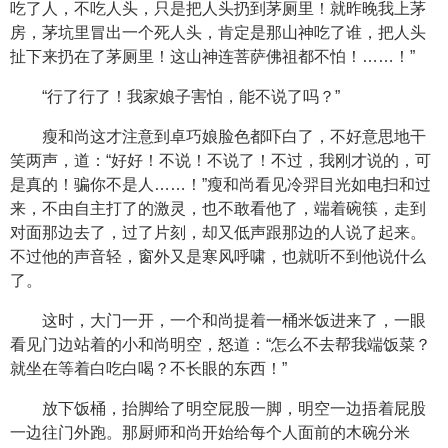
吃了人，不吃人头，只是把人头扔到茅厕里！就昨晚我上茅
房，茅坑里冒出一个死人头，肯定是那山神吃了谁，把人头
扯下来扔在了茅厕里！这山神连菩萨佛祖都不怕！……！”
“行了行了！我家娘子害怕，能不说了吗？”
瘦和尚这才注意到卓巧娘脸色都吓白了，不好意思地干
笑两声，道：“好好！不说！不说了！不过，我刚才说的，可
是真的！骗你不是人……！”瘦和尚看见冷羿目光如电扫和过
来，不由自主打了的激灵，也不敢看他了，端着碗筷，走到
对面那边去了，过了片刻，却又低声跟那边的人说了起来。
不过他的声音轻，窗外又是寒风呼啸，也就听不到他说什么
了。
这时，大门一开，一个和尚提着一桶米饭进来了，一眼
看见门边站着的小和尚明空，怒道：“怎么不去帮我端饭菜？
就坐在等着白吃白喝？不长眼的东西！”
放下饭桶，抬脚给了明空屁股一脚，明空一边捂着屁股
一边往门外跑。那厨师和尚开始给每个人面前的木碗分米