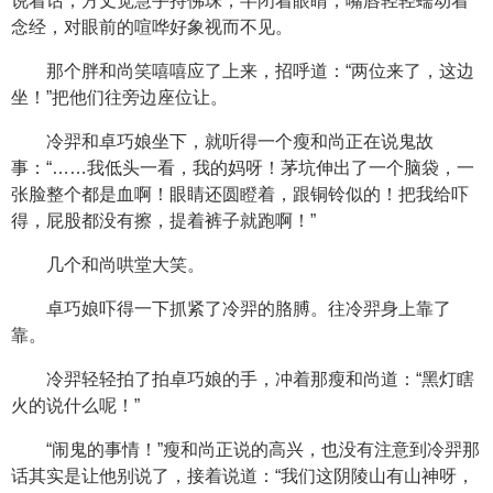
说着话，方丈觉慧手持佛珠，半闭着眼睛，嘴唇轻轻蠕动着
念经，对眼前的喧哗好象视而不见。
那个胖和尚笑嘻嘻应了上来，招呼道：“两位来了，这边
坐！”把他们往旁边座位让。
冷羿和卓巧娘坐下，就听得一个瘦和尚正在说鬼故
事：“……我低头一看，我的妈呀！茅坑伸出了一个脑袋，一
张脸整个都是血啊！眼睛还圆瞪着，跟铜铃似的！把我给吓
得，屁股都没有擦，提着裤子就跑啊！”
几个和尚哄堂大笑。
卓巧娘吓得一下抓紧了冷羿的胳膊。往冷羿身上靠了
靠。
冷羿轻轻拍了拍卓巧娘的手，冲着那瘦和尚道：“黑灯瞎
火的说什么呢！”
“闹鬼的事情！”瘦和尚正说的高兴，也没有注意到冷羿那
话其实是让他别说了，接着说道：“我们这阴陵山有山神呀，