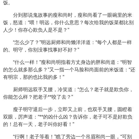
饭。
分到那说鬼故事的瘦和尚时，瘦和尚看了一眼碗里的米
饭，怒道：“喂！明远，你什么意思？每次给我的饭菜都比别
人少！你存心欺负人是不是？”
“怎么少了？”明远厨师和尚懒洋洋道：“每个人都是一样
的。明守，你别没事找事好不好？”
“什么一样！”瘦和尚明指着方丈身边的胖和尚道：“明智
的怎么就多那么多？”又一指一个马脸和尚面前的米饭道：“还
有明宗，那的也比我的多！”
厨师明远双手叉腰，冷笑道：“怎么？老子就是欺负你，
你能怎么样？把老子**咬了去？”
瘦子明守退后一步，立即又上前，也双手叉腰，圆瞪着
双眼，厉声道：“**的凶什么凶？告诉你，老子可不是好欺负
的！总有一天，老子叫你好看！”
“行啊！老子等着！”瞧了旁边一个吊眉和尚一眼，“可别