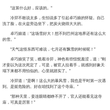
“这算什么好，应该的。”
冷羿不敢说太多，生怕说多了引起卓巧娘的怀疑。自己
洗了脸，在火盆旁边坐下，把炭火烧得大大的。
卓巧娘道：“这场雪好大！想不到巴州这地界还有这么大
的雪。”
“天气这怪东西可难说，七月还有飘雪的时候呢！”
卓巧娘笑了笑，瞧着冷羿，神色有些忸怩羞涩，道：“刚
才妾以为这次死定了，可是，被官人拉着手，就感到好象天
塌下来都不用怕似的。心里就踏实了。”
冷羿道：“是啊！这么大的暴风雪，我也是平时第一次遇
到。是挺危险的。好在咱找到了这个寺庙。”
“那种天里，妾连眼睛都睁不开了，官人还能看见这寺
庙，可真是厉害！”