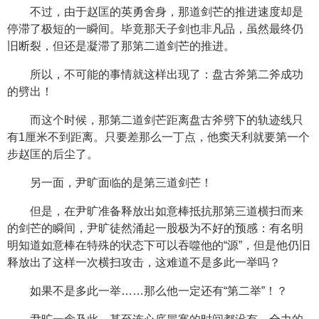
不过，由于赵匡的英勇舍身，那道剑芒的推进速度却是
停滞了极短的一瞬间。毕竟那天子剑也非凡品，虽然最终仍
旧断裂，但还是凝滞了那第二道剑芒的推进。
所以，不可能的事情就这样出现了：盘古斧第二斧成功
的劈出！
而这个时候，那第二道剑芒距离盘古斧劈下的轨迹线只
有1厘米不到距离。只要差那么一丁点，他窦天利就要第一个
步赵匡的后尘了。
另一面，尹旷面临的是第三道剑芒！
但是，在尹旷准备释放出如意棒抵抗那第三道横扫而来
的剑芒的瞬间，尹旷徒然涌起一股极为不好的预感：有名明
明知道如意棒在特殊的状态下可以吞噬他的“源”，但是他仍旧
释放出了这样一次横扫攻击，这难道不是多此一举吗？
如果不是多此一举……那么他一定还有“第二举”！？