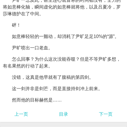
尹旷一念及此，甚至连心底冒寒的时间都没有，全力的
将如意棒化轴，瞬间虚化的如意棒就将他，以及吕夏冷，罗
莎琳德护在了中间。
砰！
如意棒轻轻的一颤动，却消耗了尹旷足足10%的“源”。
尹旷喷出一口老血。
怎么回事？为什么这次没能吞噬？但是不等尹旷多想，
有名果然的行动了起来。
没错，这真是他早就有了腹稿的第四剑。
这一剑并非是剑芒，而是直接持剑冲上前来。
然而他的目标赫然是……
上一页
目录
下一页