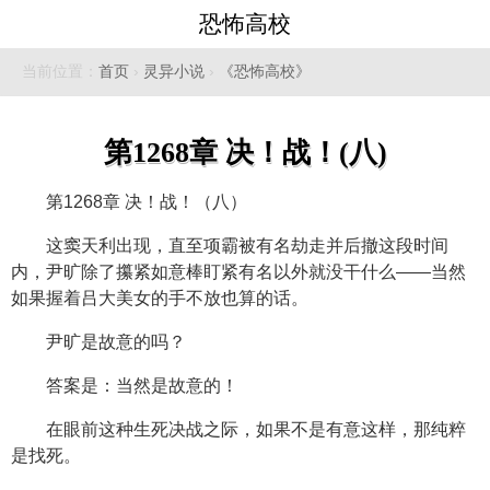
恐怖高校
当前位置：
首页
›
灵异小说
›
《恐怖高校》
第1268章 决！战！(八)
第1268章 决！战！（八）
这窦天利出现，直至项霸被有名劫走并后撤这段时间
内，尹旷除了攥紧如意棒盯紧有名以外就没干什么——当然
如果握着吕大美女的手不放也算的话。
尹旷是故意的吗？
答案是：当然是故意的！
在眼前这种生死决战之际，如果不是有意这样，那纯粹
是找死。