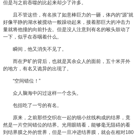
但是与之前吞噬的比起来却少了许多。
且不管这些，有名挨了如意棒巨力的一砸，体内的“源”就
好像平静的湖水被搅动一般躁动起来，接着那巨大的冲击力
量就将他撞的向前扑去。但是没人注意到有名的喉头鼓动了
一下，似乎在吞咽着什么。
瞬间，他又消失不见了。
而在尹旷的背后，也就是其余众人的面前，五十米开外
的地方，有名又诡异的出现了。
“空间错位！”
众人脑海中闪过这样一个念头。
包括吃了一亏的有名。
原来，之前那些交织在一起的细小丝线构成的结界，竟
然是一片空间错位的结界。光用眼睛看，能够毫无阻碍的看
到结界膜之外的世界，但是一旦冲进结界膜，就会在相对180