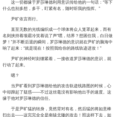
这一切都缘于罗莎琳德利用意识传给他的一句话：“等下
什么也别多想，多干，盯紧有名，随时听我的指挥。”
尹旷依言而行。
直至无数的光线编织成一个球体将众人笼罩起来，而有
名则挟持着项霸冷笑着说了声“嘿，结界？想困住我，白日做
梦！”并不断后退的瞬间，罗莎琳德的意识就在尹旷的脑海中
响了起来：“就是现在！按照我给你的路线轨迹进攻！”
尹旷的神经时刻绷紧着，一接收道罗莎琳德的意识，就
行动了起来。
嗯？
当尹旷看到罗莎琳德给他的攻击轨迹线路图的时候，心
中却蹿起了疑惑——不过这丝毫没有影响他出手的速度。这
缘于他对罗莎琳德的信任。
于是尹旷猛的转身，竟然背对有名，然后猛的将如意棒
扫出去——这完完全全是南辕北辙的攻击！照这样下去，如