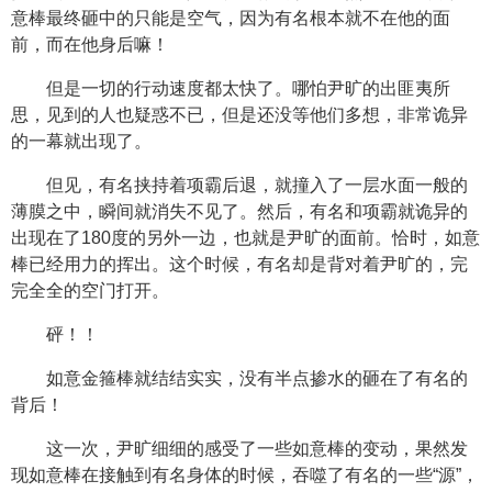
意棒最终砸中的只能是空气，因为有名根本就不在他的面
前，而在他身后嘛！
但是一切的行动速度都太快了。哪怕尹旷的出匪夷所
思，见到的人也疑惑不已，但是还没等他们多想，非常诡异
的一幕就出现了。
但见，有名挟持着项霸后退，就撞入了一层水面一般的
薄膜之中，瞬间就消失不见了。然后，有名和项霸就诡异的
出现在了180度的另外一边，也就是尹旷的面前。恰时，如意
棒已经用力的挥出。这个时候，有名却是背对着尹旷的，完
完全全的空门打开。
砰！！
如意金箍棒就结结实实，没有半点掺水的砸在了有名的
背后！
这一次，尹旷细细的感受了一些如意棒的变动，果然发
现如意棒在接触到有名身体的时候，吞噬了有名的一些“源”，