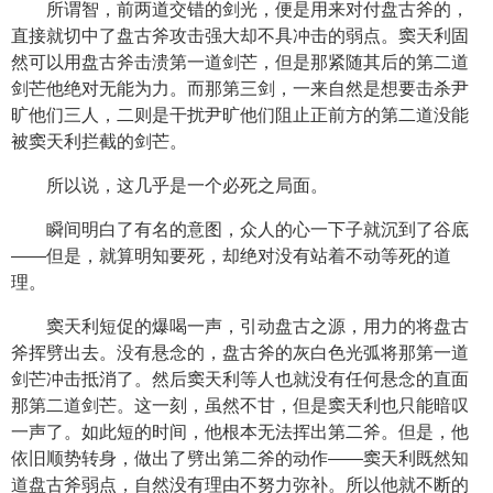
所谓智，前两道交错的剑光，便是用来对付盘古斧的，
直接就切中了盘古斧攻击强大却不具冲击的弱点。窦天利固
然可以用盘古斧击溃第一道剑芒，但是那紧随其后的第二道
剑芒他绝对无能为力。而那第三剑，一来自然是想要击杀尹
旷他们三人，二则是干扰尹旷他们阻止正前方的第二道没能
被窦天利拦截的剑芒。
所以说，这几乎是一个必死之局面。
瞬间明白了有名的意图，众人的心一下子就沉到了谷底
——但是，就算明知要死，却绝对没有站着不动等死的道
理。
窦天利短促的爆喝一声，引动盘古之源，用力的将盘古
斧挥劈出去。没有悬念的，盘古斧的灰白色光弧将那第一道
剑芒冲击抵消了。然后窦天利等人也就没有任何悬念的直面
那第二道剑芒。这一刻，虽然不甘，但是窦天利也只能暗叹
一声了。如此短的时间，他根本无法挥出第二斧。但是，他
依旧顺势转身，做出了劈出第二斧的动作——窦天利既然知
道盘古斧弱点，自然没有理由不努力弥补。所以他就不断的