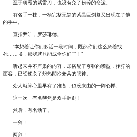
至于项霸的紫雷刀，也没有免了粉碎的命运。
有名手一抹，一柄完整无缺的紫晶巨剑复又出现在了他
的手中。
直指尹旷，罗莎琳德。
“本想着让你们多活一段时间，既然你们这么急着找
死……唉，那我就只能成全你们了！”
听起来并不严肃的内容，却搭配了夸张的嘴型，狰狞的
面容，已经糅杂了炽热阴冷兼具的眼神。
众人就算心里早有了准备，也没来由的一阵心悸。
这一次，有名赫然是双手握剑！
然后，有名动了。
一剑！
两剑！