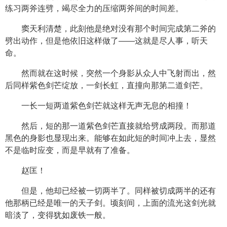
练习两斧连劈，竭尽全力的压缩两斧间的时间差。
窦天利清楚，此刻他是绝对没有那个时间完成第二斧的
劈出动作，但是他依旧这样做了——这就是尽人事，听天
命。
然而就在这时候，突然一个身影从众人中飞射而出，然
后同样紫色剑芒绽放，一剑长虹，直撞向那第二道剑芒。
一长一短两道紫色剑芒就这样无声无息的相撞！
然后，短的那一道紫色剑芒直接就给劈成两段。而那道
黑色的身影也显现出来。能够在如此短的时间冲上去，显然
不是临时应变，而是早就有了准备。
赵匡！
但是，他却已经被一切两半了。同样被切成两半的还有
他那柄已经是唯一的天子剑。顷刻间，上面的流光这剑光就
暗淡了，变得犹如废铁一般。