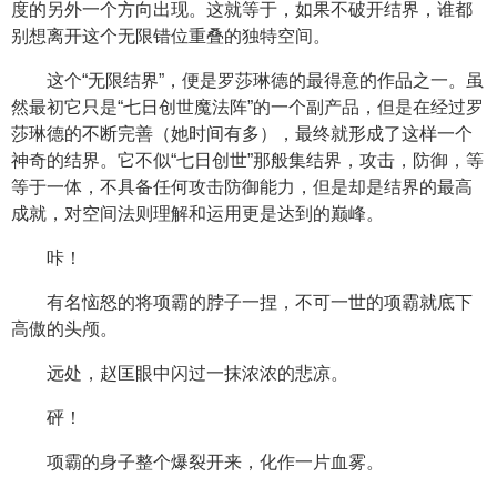
度的另外一个方向出现。这就等于，如果不破开结界，谁都
别想离开这个无限错位重叠的独特空间。
这个“无限结界”，便是罗莎琳德的最得意的作品之一。虽
然最初它只是“七日创世魔法阵”的一个副产品，但是在经过罗
莎琳德的不断完善（她时间有多），最终就形成了这样一个
神奇的结界。它不似“七日创世”那般集结界，攻击，防御，等
等于一体，不具备任何攻击防御能力，但是却是结界的最高
成就，对空间法则理解和运用更是达到的巅峰。
咔！
有名恼怒的将项霸的脖子一捏，不可一世的项霸就底下
高傲的头颅。
远处，赵匡眼中闪过一抹浓浓的悲凉。
砰！
项霸的身子整个爆裂开来，化作一片血雾。