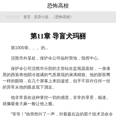
恐怖高校
当前位置：
首页
›
灵异小说
›
《恐怖高校》
第11章 导盲犬玛丽
第1000章。。。的...
浣熊市外某处，保护伞公司临时营地，指挥中心。
保护伞公司浣熊市分部的主管站在监视器面前，一身漆
黑的西装将他阴冷诡谲的气质展现的淋漓精致。他的那双鹰
一样的眼睛，在几个屏幕上来回逡巡，似乎不容许任何一丝
的异常从他的眼皮底下溜走。
他非常喜欢这种掌控一切的感觉，非常的享受，痴迷。
就像吸食大麻一般让他上瘾。
“等等！”他突然叫了一声，对着最右边的那个技术员命令