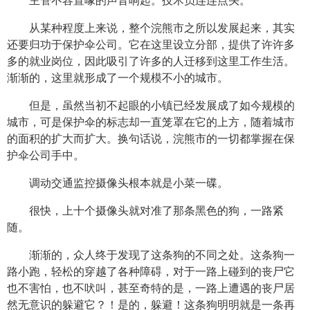
主管不容置喙的声音响起。技术员连连点头。
从某种程度上来说，整个浣熊市之所以发展起来，其实
还要归功于保护伞公司。它在这里设立分部，提供了许许多
多的就业岗位，因此吸引了许多的人迁移到这里工作生活。
渐渐的，这里就形成了一个规模不小的城市。
但是，虽然当初不起眼的小镇已经发展成了如今规模的
城市，可是保护伞的标志却一直笼罩在它的上方，随着城市
的面积的扩大而扩大。换句话说，浣熊市的一切都掌握在保
护伞公司手中。
调动交通监控摄像头根本就是小菜一碟。
很快，上十个摄像头就对准了那条黑色的狗，一路紧
随。
渐渐的，众人终于发现了这条狗的不同之处。这条狗一
路小跑，轻松的穿越了各种障碍，对于一路上碰到的丧尸它
也不害怕，也不吠叫，甚至奇特的是，一路上遭遇的丧尸居
然无意识的躲避它？！是的，躲避！这条狗明明就是一条再