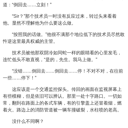
道：“倒回去……立刻！”
“Sir？”那个技术员一时没有反应过来，转过头来看着
他。显然不理解他为什么要这么做。
“按照我的话做。”他很不满那个地位低下的技术员尽然敢
忤逆这里最具权威的主管。
技术员被他那双阴冷如同蛇一样的眼睛看的心里发毛，
连忙低头不敢直视，“是的，先生。我马上做。”
“没错……倒回去……倒回去……停！不对不对，在往前
一些……停下！”
这应该是一个交通监控探头。传回的画面在监视屏幕上
有些模糊，但是依旧可以辨认。那里一处十字路口。一切如
常，翻到在路面上的各式车辆，有的引擎盖上还冒着烟，燃
着火。路边上的消防管道被一辆车撞破裂，水柱喷的老高。
没什么不同啊？