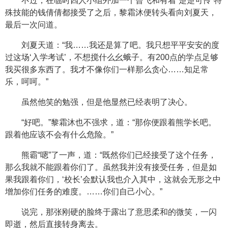
不过，在临时四人小组外加一个曾飞和有着“楚楚可怜”特
殊技能的钱倩倩都接受了之后，黎霜沐便转头看向刘夏天，
最后一次问道。
刘夏天道：“我……我还是算了吧。我只想平平安安的度
过这场‘入学考试’，不想搅什么幺蛾子。有200点的学点足够
我买很多东西了。我才不像你们一样那么贪心……知足常
乐，呵呵。”
虽然他笑的勉强，但是他显然已经表明了决心。
“好吧。”黎霜沐也不强求，道：“那你便跟着熊学长吧。
跟着他应该不会有什么危险。”
熊霸“嗯”了一声，道：“既然你们已经接受了这个任务，
那么我就不能跟着你们了。虽然我并没有接受任务，但是如
果我跟着你们，‘校长’会默认我也介入其中，这就会无形之中
增加你们任务的难度。……你们自己小心。”
说完，那张刚硬的脸终于露出了意思柔和的微笑，一闪
即逝，然后直接转身离去。