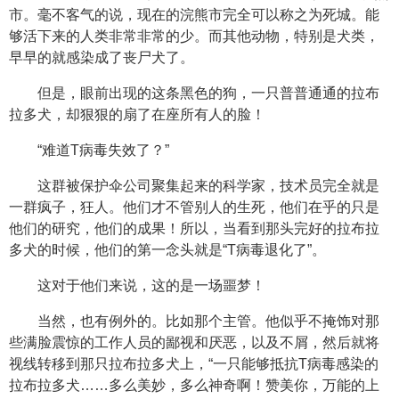
市。毫不客气的说，现在的浣熊市完全可以称之为死城。能
够活下来的人类非常非常的少。而其他动物，特别是犬类，
早早的就感染成了丧尸犬了。
但是，眼前出现的这条黑色的狗，一只普普通通的拉布
拉多犬，却狠狠的扇了在座所有人的脸！
“难道T病毒失效了？”
这群被保护伞公司聚集起来的科学家，技术员完全就是
一群疯子，狂人。他们才不管别人的生死，他们在乎的只是
他们的研究，他们的成果！所以，当看到那头完好的拉布拉
多犬的时候，他们的第一念头就是“T病毒退化了”。
这对于他们来说，这的是一场噩梦！
当然，也有例外的。比如那个主管。他似乎不掩饰对那
些满脸震惊的工作人员的鄙视和厌恶，以及不屑，然后就将
视线转移到那只拉布拉多犬上，“一只能够抵抗T病毒感染的
拉布拉多犬……多么美妙，多么神奇啊！赞美你，万能的上