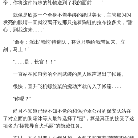
帝，你将这件特殊的礼物送到了我的面前……”
就像是欣赏一个全身不着半缕的绝世美女，主管那闪闪
发亮的眼睛一直就没离开过那只拖着狗链的拉布拉多犬，“甜
心，到我这来……”
“命令：派出‘黑蛇’特遣队，将这只狗给我带回来。立
刻，马上！”
“……是，长官！！”
一直站在帐帘旁的全副武装的黑人应声退出了帐篷。
很快，直升飞机螺旋桨的搅动声就传入了帐篷……
“你呢？”
尚且不知道已经不知不觉的和保护伞公司的保安队站在
了对立面的黎霜沐等人最终选择了“是”，算是真正的接受了这
项名为“拯救导盲犬玛丽”的隐藏任务。