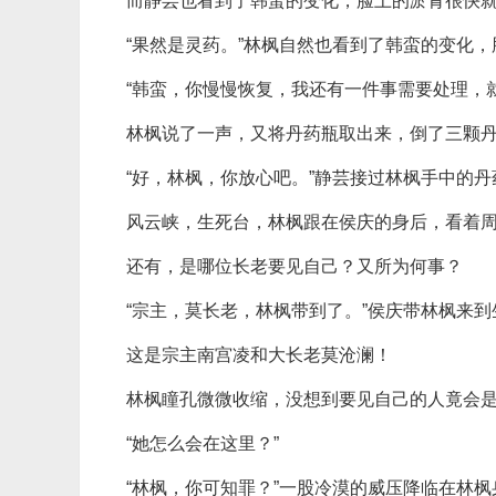
而静芸也看到了韩蛮的变化，脸上的淤青很快
“果然是灵药。”林枫自然也看到了韩蛮的变化
“韩蛮，你慢慢恢复，我还有一件事需要处理，
林枫说了一声，又将丹药瓶取出来，倒了三颗丹
“好，林枫，你放心吧。”静芸接过林枫手中的
风云峡，生死台，林枫跟在侯庆的身后，看着
还有，是哪位长老要见自己？又所为何事？
“宗主，莫长老，林枫带到了。”侯庆带林枫来
这是宗主南宫凌和大长老莫沧澜！
林枫瞳孔微微收缩，没想到要见自己的人竟会
“她怎么会在这里？”
“林枫，你可知罪？”一股冷漠的威压降临在林