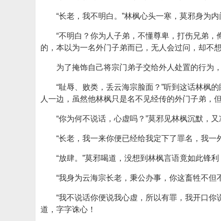
“长老，我不明白。”林枫心头一寒，莫邪身为
“不明白？你为人子弟，不懂尊卑，打伤兄弟，
的，本以为一名外门子弟而已，无人会过问，却不
为了掩饰自己将宗门弟子交给外人处置的行为
“耻辱、败类，丢云海宗脸面？”听到这话林枫
人一边，虽然他林枫只是名不见经传的外门子弟，
“你为何不说话，心虚吗？”莫邪见林枫沉默，
“长老，我一来你便已经给我定下了罪名，我一
“放肆。”莫邪喝道，没想到林枫言语竟如此锋
“我身为云海宗长老，秉公办事，你这畜牲不但
“我不说话你便说我心虚，所以有罪，我开口你
道，字字诛心！