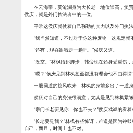
在云海宗，莫沧澜身为大长老，地位崇高，负
侯庆，就是外门执法者中的一位。
平常这侯庆就仗着自己强劲的实力以及外门执
“我当然知道，不过对于你这种废物，这规定就
“还有，现在跟我走一趟吧。”侯庆又道。
“没空。”林枫抬起脚步，韩蛮现在还身受重伤
“嗯？”侯庆见到林枫甚至都没有理会他不由得
一股霸道的旋风吹来，林枫的身前多出了一道
侯庆对自己的身法很满意，尤其是见到林枫紧
“宗门长老要见你，你也不去？”侯庆戏谑的看
“长老要见我？”林枫有些惊讶，难道是因为钟
自己，而且，时间上也不对。