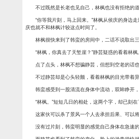
不过既然是长老也见自己，林枫也没有拒绝的
“你等我片刻，马上回来。”林枫从侯庆的身边
庆也就不和林枫计较这点时间了。
林枫很快来到了韩蛮的房间中，二话不说取出
“林枫，你真去了天堑崖？”静芸疑惑的看着林枫
点了点头，林枫不想骗静芸，但想到空老的话
不过静芸却是心头轻颤，看着林枫的目光带着
韩蛮感受到一股清流在身体中流动，双眸睁开
“林枫。”短短几日的相处，这两个字，却已刻
这家伙可以杀了景风一个人去承担后果、可以
没有过片刻，韩蛮明显的感觉自己身体在急速