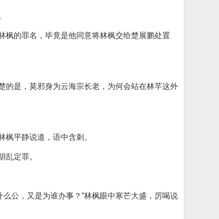
。
实林枫的罪名，毕竟是他同意将林枫交给楚展鹏处置
清楚的是，莫邪身为云海宗长老，为何会站在林芊这外
”林枫平静说道，语中含刺。
胡乱定罪。
什么公，又是为谁办事？”林枫眼中寒芒大盛，厉喝说