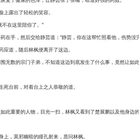
就恢复了健康的色泽，让静芸张了张嘴，暗道好强的药效。
，脸上露出了轻松的笑容。
就不在这里陪你了。”
药在手，然后交给静芸道：“静芸，你在这帮忙照看他，伤势没
丹药应道，随后林枫便离开了这边。
周围无数的宗门子弟，不知道这边到底发生了什么事，竟然让如
到生死台前，对着台上之人恭敬的道。
是如此重要的人物，目光一扫，林枫又看到了楚展鹏以及他身边
枫身上，莫邪幽暗的瞳孔射来，质问林枫。