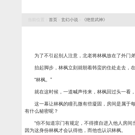
当前位置：
首页
›
玄幻小说
›
《绝世武神》
为了不引起别人注意，北老将林枫放在了外门
抬起脚步，林枫立刻就朝着韩蛮的住处走去，
“林枫。”
就在这时候，一道喊声传来，林枫回过头一看
这一幕让林枫的瞳孔微有些凝固，房间是属于
有什么秘密呢？
“你不知道宗门有规定，不得擅自进入他人房间
因为这身份林枫才会认得他，而他也认识林枫。