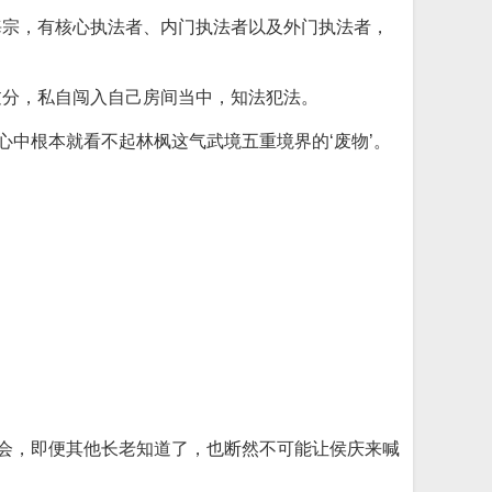
海宗，有核心执法者、内门执法者以及外门执法者，
过分，私自闯入自己房间当中，知法犯法。
心中根本就看不起林枫这气武境五重境界的‘废物’。
不会，即便其他长老知道了，也断然不可能让侯庆来喊