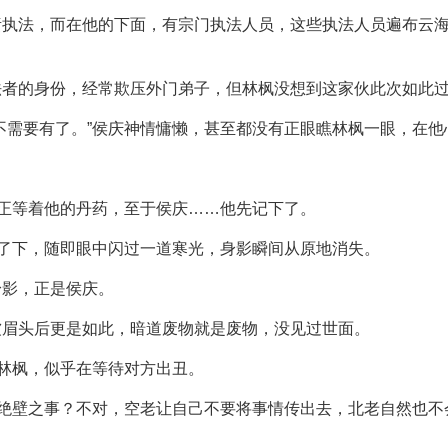
责执法，而在他的下面，有宗门执法人员，这些执法人员遍布云
法者的身份，经常欺压外门弟子，但林枫没想到这家伙此次如此
不需要有了。”侯庆神情慵懒，甚至都没有正眼瞧林枫一眼，在他
，正等着他的丹药，至于侯庆……他先记下了。
愣了下，随即眼中闪过一道寒光，身影瞬间从原地消失。
身影，正是侯庆。
皱眉头后更是如此，暗道废物就是废物，没见过世面。
着林枫，似乎在等待对方出丑。
鼓绝壁之事？不对，空老让自己不要将事情传出去，北老自然也