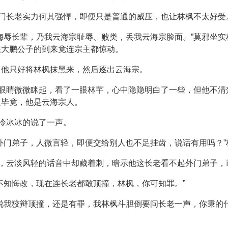
内门长老实力何其强悍，即便只是普通的威压，也让林枫不太好受
侮辱长辈，乃我云海宗耻辱、败类，丢我云海宗脸面。”莫邪坐
想大鹏公子的到来竟连宗主都惊动。
，他只好将林枫抹黑来，然后逐出云海宗。
的眼睛微微眯起，看了一眼林芊，心中隐隐明白了一些，但他不
但毕竟，他是云海宗人。
又冷冰冰的说了一声。
外门弟子，人微言轻，即便交给别人也不足挂齿，说话有用吗？
利，云淡风轻的话音中却藏着刺，暗示他这长老看不起外门弟子，
不知悔改，现在连长老都敢顶撞，林枫，你可知罪。”
说我狡辩顶撞，还是有罪，我林枫斗胆倒要问长老一声，你秉的