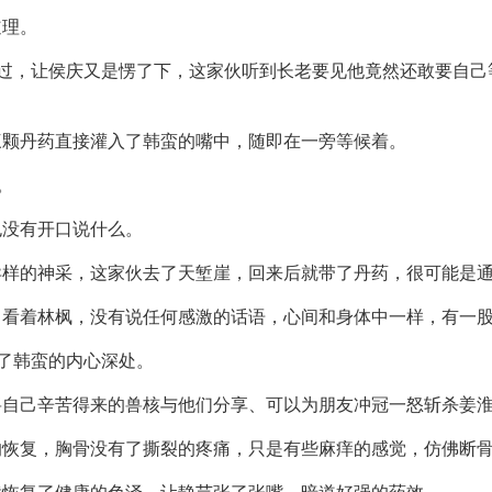
道理。
走过，让侯庆又是愣了下，这家伙听到长老要见他竟然还敢要自
三颗丹药直接灌入了韩蛮的嘴中，随即在一旁等候着。
。
也没有开口说什么。
异样的神采，这家伙去了天堑崖，回来后就带了丹药，很可能是
，看着林枫，没有说任何感激的话语，心间和身体中一样，有一
在了韩蛮的内心深处。
将自己辛苦得来的兽核与他们分享、可以为朋友冲冠一怒斩杀姜
的恢复，胸骨没有了撕裂的疼痛，只是有些麻痒的感觉，仿佛断