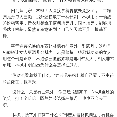
“走，我们回去。”说着，一行人朝着黑风岭外走去。
回到归元宗，林枫四人直接拿着兽核去兑换了，十二颗
归元丹每人三颗，另外还换取了一柄长剑，林枫用；一柄战
斧给韩蛮用，青衣则是拿了两颗培元丹，固本培元，能够增
强武道根基，显然青衣意识到了自己的天赋不足、根基不
稳。
至于静芸兑换的东西让林枫有些意外，驻颜丹，这种丹
药能够让女人更添几分魅力，若是修炼一些邪魅功法的女人
用这个倒是正常，不过静芸显然并非是那种**女人，相反非常
单纯，林枫不明白她为什么会选择驻颜丹。
“你这么看着我干什么。”静芸见林枫盯着自己看，不由得
脸蛋微红，低着头。
“没什么，只是有些意外，你已经很漂亮了。”林枫尴尬的
笑笑，打了个哈哈，既然静芸选择驻颜丹，他也不会去干
涉。
“林枫，接下来打算干什么？”韩蛮对着林枫问道，有机会