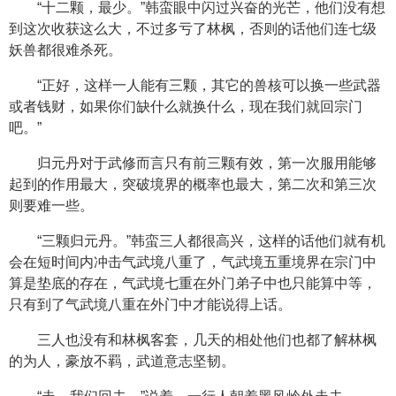
“十二颗，最少。”韩蛮眼中闪过兴奋的光芒，他们没有想
到这次收获这么大，不过多亏了林枫，否则的话他们连七级
妖兽都很难杀死。
“正好，这样一人能有三颗，其它的兽核可以换一些武器
或者钱财，如果你们缺什么就换什么，现在我们就回宗门
吧。”
归元丹对于武修而言只有前三颗有效，第一次服用能够
起到的作用最大，突破境界的概率也最大，第二次和第三次
则要难一些。
“三颗归元丹。”韩蛮三人都很高兴，这样的话他们就有机
会在短时间内冲击气武境八重了，气武境五重境界在宗门中
算是垫底的存在，气武境七重在外门弟子中也只能算中等，
只有到了气武境八重在外门中才能说得上话。
三人也没有和林枫客套，几天的相处他们也都了解林枫
的为人，豪放不羁，武道意志坚韧。