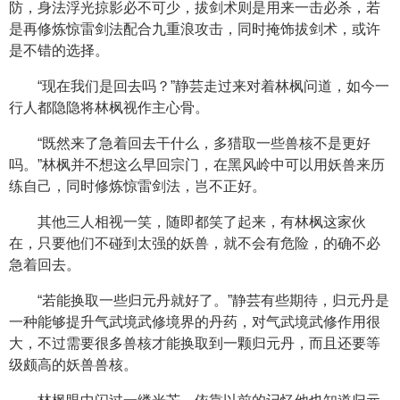
防，身法浮光掠影必不可少，拔剑术则是用来一击必杀，若
是再修炼惊雷剑法配合九重浪攻击，同时掩饰拔剑术，或许
是不错的选择。
“现在我们是回去吗？”静芸走过来对着林枫问道，如今一
行人都隐隐将林枫视作主心骨。
“既然来了急着回去干什么，多猎取一些兽核不是更好
吗。”林枫并不想这么早回宗门，在黑风岭中可以用妖兽来历
练自己，同时修炼惊雷剑法，岂不正好。
其他三人相视一笑，随即都笑了起来，有林枫这家伙
在，只要他们不碰到太强的妖兽，就不会有危险，的确不必
急着回去。
“若能换取一些归元丹就好了。”静芸有些期待，归元丹是
一种能够提升气武境武修境界的丹药，对气武境武修作用很
大，不过需要很多兽核才能换取到一颗归元丹，而且还要等
级颇高的妖兽兽核。