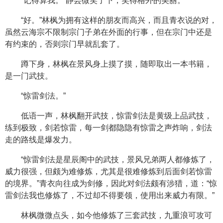
“记得算我。”静芸微笑了下，笑得格外的美丽。
“好。”林枫为拥有这样的朋友而高兴，而且青衣说的对，
虽然云海宗不限制宗门子弟在外面的行事，但在宗门中还是
有约束的，否则宗门早就乱套了。
蹲下身，林枫在景风身上摸了摸，随即取出一本书籍，
是一门武技。
“惊雷剑法。”
低语一声，林枫翻开武技，惊雷剑法是黄级上品武技，
练到极致，剑若惊雷，每一剑都隐隐有惊雷之声炸响，剑法
走的路线是爆发力。
“惊雷剑法是星辰阁中的武技，景风兄弟两人都修炼了，
威力很强，但颇为难修炼，尤其是很难修炼到后面剑若惊雷
的境界。”青衣向往成为剑修，因此对剑法颇有涉猎，道：“惊
雷剑法我也修炼了，不过却不得要领，使用出来威力有限。”
林枫微微点头，如今他修炼了三套武技，九重浪可攻可