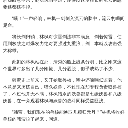
豹却故意不杀，剑法风雨不透，即便以速度擅长的流云豹想
要逃都逃不掉。
“嗤！”一声轻响，林枫一剑刺入流云豹脑中，流云豹瞬间
毙命。
将长剑归鞘，林枫对惊雷剑法非常满意，剑若惊雷，使
用到极致之时爆发力绝对要强过九重浪，剑，本就以攻击强
大称雄。
此刻的林枫站在那，清秀的脸上线条分明，比之刚来这
个世界时多出了几分刚毅、几分洒脱，似乎成熟了不少。
韩蛮走上前来，又开始取兽核，嘴中还喃喃低语着，他
本意是来历练自己，猎杀妖兽，不过现在却专程负责取兽核
了，不过他并无不满，林枫猎杀的妖兽都是七级妖兽和八级
妖兽，在一旁观看林枫与妖兽的战斗同样受益匪浅。
“韩蛮，我们现在的兽核能换取几颗归元丹？”林枫将收好
兽核的韩蛮拉了起来，问道。