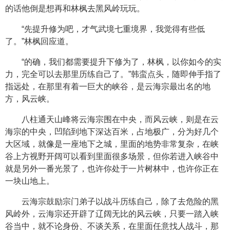
的话他倒是想再和林枫去黑风岭玩玩。
“先提升修为吧，才气武境七重境界，我觉得有些低
了。”林枫回应道。
“的确，我们都需要提升下修为了，林枫，以你如今的实
力，完全可以去那里历练自己了。”韩蛮点头，随即伸手指了
指远处，在那里有着一巨大的峡谷，是云海宗最出名的地
方，风云峡。
八柱通天山峰将云海宗围在中央，而风云峡，则是在云
海宗的中央，凹陷到地下深达百米，占地极广，分为好几个
大区域，就像是一座地下之城，里面的地势非常复杂，在峡
谷上方视野开阔可以看到里面很多场景，但你若进入峡谷中
就是另外一番光景了，也许你处于一片树林中，也许你正在
一块山地上。
云海宗鼓励宗门弟子以战斗历练自己，除了去危险的黑
风岭外，云海宗还开辟了辽阔无比的风云峡，只要一踏入峡
谷当中，就不论身份、不谈关系，在里面任意找人战斗，那