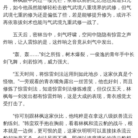
林枫眼中闪过一缕光芒，依靠以前的记忆他也知道归元
丹，如今他虽然能够轻松击败气武境八重境界的武修，但气
武境七重的修为还是偏低了些，若是能够提升修为，或许不
再依靠拔剑术也能与气武境九重武修一战了。
五天后，密林当中，剑气呼啸，空间中隐隐有惊雷之声
炸响，让人震惊的是，这炸响之音竟从剑气中发出。
“轰、轰……”剑之所指，树木爆裂，一俊逸的青年手中长
剑飞舞，剑若惊鸿，威力强大。
“五天时间，将惊雷剑法运用到如此地步，这家伙真是个
怪物。”一旁观看的青衣嘴角露出一丝苦笑，他也好剑，而且
修炼了惊雷剑法，知道惊雷剑法修炼难度，但仅仅五天，林
枫每一剑发出都有惊雷炸响，这是大成的表现，青衣感觉太
受打击了。
“你可别跟林枫这家伙比，他纯粹是在拿这八级妖兽流云
豹练剑。”韩蛮双手抱在胸前，看着林枫和流云豹的战斗，根
本就是一边倒，更可恨的是，这家伙明明可以直接抹杀流云