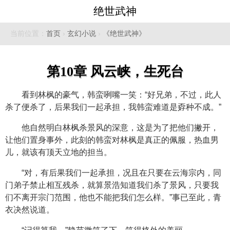
绝世武神
当前位置：
首页
›
玄幻小说
›
《绝世武神》
第10章 风云峡，生死台
看到林枫的豪气，韩蛮咧嘴一笑：“好兄弟，不过，此人
杀了便杀了，后果我们一起承担，我韩蛮难道是孬种不成。”
他自然明白林枫杀景风的深意，这是为了把他们撇开，
让他们置身事外，此刻的韩蛮对林枫是真正的佩服，热血男
儿，就该有顶天立地的担当。
“对，有后果我们一起承担，况且在只要在云海宗内，同
门弟子禁止相互残杀，就算景浩知道我们杀了景风，只要我
们不离开宗门范围，他也不能把我们怎么样。”事已至此，青
衣决然说道。