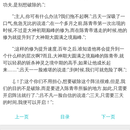
功夫,是别想破除的.";
";主人,你可有什么办法?我们拖不起啊.";吕天一深吸了一
口气,焦急无比的说道:";在一个多月之前,陈青帝第一次出现的
时候,不过是大神初期巅峰的修为,而在陈青帝逃走的时候,他的
修为就提升到了大神期大圆满之境巅峰.";
";这样的修为提升速度,百年之后,谁知道他将会提升到一
个什么样的层次啊?而且,大神期大圆满之境巅峰的陈青帝,就
可以轻易的斩杀神灵之境中期的高手,如果让他成长起
来……";吕天一一脸难堪的说道:";到时候,我们可就危险了啊.";
.[,！]";这个你们不用担心,想要破除这个阵法很难,但是,我
们的目的不是破除,而是要进入陈青帝所躲的地方.如此,只需要
开启阵法就行了.";吕不凡一脸自信的说道:";三天,只需要三天
的时间,我便可以开启！";
上一页
目录
下一页