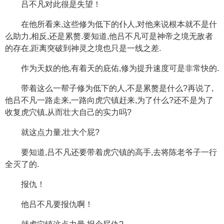
吕不凡对此很是失望！
在他所看来,这些修为低下的仆人,对他来说根本就不是什
么助力,相反,还是累赘.要知道,他吕不凡可是神帝之境无敌者
的存在,距离突破到神灵之境也只是一线之差.
作为天奴的他,有着天的庇佑,修为提升速度可是非常快的.
带着这么一帮子修为低下的人,不是累赘是什么?再说了,
他吕不凡一路走来,一路向虎穴镇赶来,为了什么?还不是为了
收复虎穴镇,从而壮大自己的实力吗?
就这点力量,壮大个屁?
要知道,吕不凡还要带着虎穴镇的高手,去将陈老爷子一行
全灭了的.
报仇！
他吕不凡要报仇啊！