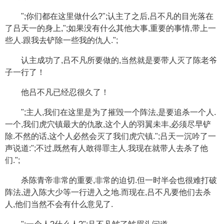
";你们都在这里做什么?";认主了之后,吕不凡的目光落在
了吕天一的身上,";如果没有什么其他大事,重要的事情,带上一
些人.跟我去铲除一些我的仇人.";
认主成功了,吕不凡所要做的,当然就是要带人灭了陈老爷
子一行了！
他吕不凡已经忍很久了！
";主人,我们在这里是为了摧毁一个阵法,是要追杀一个人.
一个,我们虎穴镇最大的仇敌,这个人的羽翼未丰,必须尽早铲
除.不然的话,这个人必然会灭了我们虎穴镇.";吕天一沉吟了一
声说道:";不过,既然有人敢得罪主人.我现在就带人去杀了他
们.";
杀陈青帝非常的重要,非常的迫切.但一时半会也很难打破
阵法,进入陈大少等一行进入之地.而现在,吕不凡要他们去杀
人,他们当然不会有什么意见了.