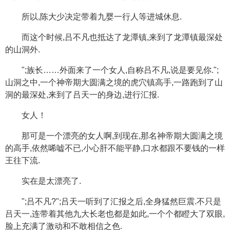
所以,陈大少决定带着九婴一行人等进城休息.
而这个时候,吕不凡也抵达了龙潭镇,来到了龙潭镇最深处
的山洞外.
";族长……外面来了一个女人,自称吕不凡,说是要见你.";
山洞之中,一个神帝期大圆满之境的虎穴镇高手,一路跑到了山
洞的最深处,来到了吕天一的身边,进行汇报.
女人！
那可是一个漂亮的女人啊,到现在,那名神帝期大圆满之境
的高手,依然唏嘘不已,小心肝不能平静,口水都跟不要钱的一样
王往下流.
实在是太漂亮了.
";吕不凡?";吕天一听到了汇报之后,全身猛然巨震.不只是
吕天一,连带着其他九大长老也都是如此,一个个都瞪大了双眼,
脸上充满了激动和不敢相信之色.