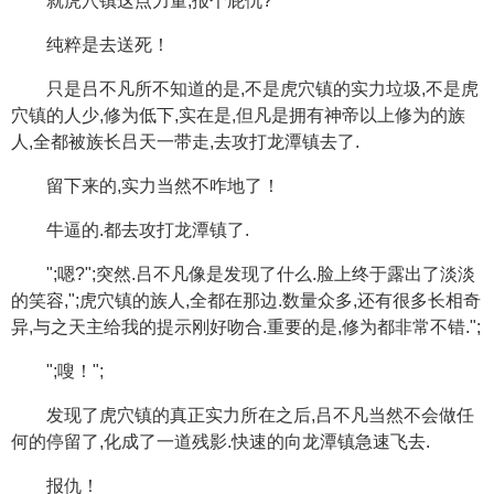
就虎穴镇这点力量,报个屁仇?
纯粹是去送死！
只是吕不凡所不知道的是,不是虎穴镇的实力垃圾,不是虎
穴镇的人少,修为低下,实在是,但凡是拥有神帝以上修为的族
人,全都被族长吕天一带走,去攻打龙潭镇去了.
留下来的,实力当然不咋地了！
牛逼的.都去攻打龙潭镇了.
";嗯?";突然.吕不凡像是发现了什么.脸上终于露出了淡淡
的笑容,";虎穴镇的族人,全都在那边.数量众多,还有很多长相奇
异,与之天主给我的提示刚好吻合.重要的是,修为都非常不错.";
";嗖！";
发现了虎穴镇的真正实力所在之后,吕不凡当然不会做任
何的停留了,化成了一道残影.快速的向龙潭镇急速飞去.
报仇！