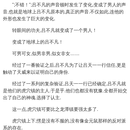
";不错！";吕不凡的声音顿时发生了变化,变成了男人的声
音,也就是地球上吕不凡原本的,真正的声音.不仅如此,连他的
外形也发生了巨大的变化.
转眼间的功夫,吕不凡就变成了一个男人！
变成了地球上的吕不凡！
可男可女,似男非男,似女非女……
经过了一番验证之后,吕不凡为了让吕天一一行信任,更是
触动了天威来以证明自己的身份.
经过了一系列的复杂验证,吕天一一行已经确定,吕不凡就
是他们的虎穴镇的主人.于是乎.他们也都没有犹豫.全都开始交
出了自己的神魂.选择了认主.
这一点,虎穴镇可要比之龙潭镇要强太多了.
虎穴镇上下,愣是没有不服的,没有像金元鼠那样的反对派
系的存在.