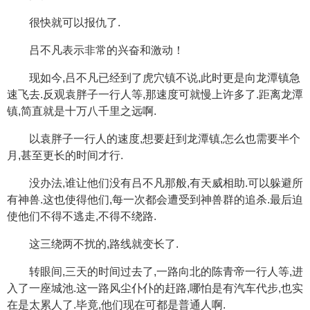
很快就可以报仇了.
吕不凡表示非常的兴奋和激动！
现如今,吕不凡已经到了虎穴镇不说,此时更是向龙潭镇急
速飞去.反观袁胖子一行人等,那速度可就慢上许多了.距离龙潭
镇,简直就是十万八千里之远啊.
以袁胖子一行人的速度,想要赶到龙潭镇,怎么也需要半个
月,甚至更长的时间才行.
没办法,谁让他们没有吕不凡那般,有天威相助.可以躲避所
有神兽.这也使得他们,每一次都会遭受到神兽群的追杀.最后迫
使他们不得不逃走,不得不绕路.
这三绕两不扰的,路线就变长了.
转眼间,三天的时间过去了,一路向北的陈青帝一行人等,进
入了一座城池.这一路风尘仆仆的赶路,哪怕是有汽车代步,也实
在是太累人了.毕竟,他们现在可都是普通人啊.