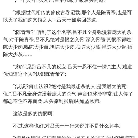
";一个人?什么人?";吕不凡皱了皱眉头问道.
";根据世代相传的兽皮古卷记载,那个人是陈青帝,也是可
以灭了我们虎穴镇之人.";吕天一如实回答道.
";陈青帝?";听到了这个名字,吕不凡全身弥漫着庞大的杀
气.对于陈青帝,吕不凡绝对是恨之入骨,深入骨髓.真恨不得吃
陈大少肉,喝陈大少血,扒陈大少皮,抽陈大少筋,挫陈大少骨,扬
陈大少灰……
";额?";见到吕不凡的反应,吕天一忍不住一愣,";主人,难道
你知道这个人?认识陈青帝?";
";认识?何止认识?绝对是我最想杀的人,是我最大的死
仇.";吕不凡全身弥漫着庞大的杀气,声音也冰冷非常,让人停了
都忍不住不寒而栗,从头凉到脚后跟,如坠冰窟.
这该是多的仇恨啊.
不过,这样也好,对吕天一一行来说并不是什么坏事.