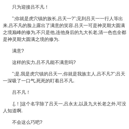
只为迎接吕不凡！
";你就是虎穴镇的族长,吕天一?";见到吕天一一行人等出
来,吕不凡的脸上露出了满意的笑容.吕天一可是神灵期大圆满
之境巅峰的修为,不只是他,连他身后的九大长老,清一色也全都
是神灵期大圆满之境的修为.
满意?
这样的实力,吕不凡能不满意吗?
";是,我是虎穴镇的吕天一,你就是我族主人,吕不凡?";吕天
一深吸了一口气,死死的盯着吕不凡.
吕不凡！
.[,！]这个名字除了吕天一,吕永太,以及九大长老之外,可没
人知道啊.
不会这么巧吧?