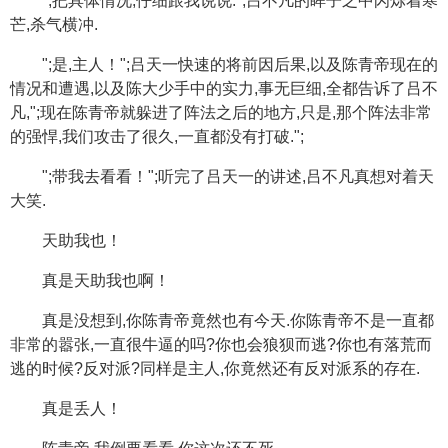
";把具体情况,仔细跟我说说.";吕不凡的眸子之中闪烁着寒
芒,杀气横冲.
";是,主人！";吕天一快速的将前因后果,以及陈青帝现在的
情况和遭遇,以及陈大少手中的实力,事无巨细,全都告诉了吕不
凡,";现在陈青帝就躲进了阵法之后的地方,只是,那个阵法非常
的强悍,我们攻击了很久,一直都没有打破.";
";带我去看看！";听完了吕天一的讲述,吕不凡真想对着天
大笑.
天助我也！
真是天助我也啊！
真是没想到,你陈青帝竟然也有今天.你陈青帝不是一直都
非常的嚣张,一直很牛逼的吗?你也会狼狈而逃?你也有落荒而
逃的时候?反对派?同样是主人,你竟然还有反对派系的存在.
真是丢人！