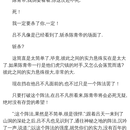
陈青帝,我倒要看看,你这次还不死.
死！
我一定要杀了你,一定！
吕不凡像是已经看到了,斩杀陈青帝的场面了.
斩杀?
这简直是太简单了,毕竟,彼此之间的实力悬殊实在是太大
了.如果陈青帝一行是他们虎穴镇的对手,又怎么会落荒而逃?
彼此之间的实力悬殊很大,非常的大.
现在挡在他吕不凡面前的,也不过只是一个阵法罢了！
只要打破这个阵法,在吕不凡所看来,陈青帝将会必死无疑,
绝对没有存货的希望！
";这个阵法,果然是不简单,很是强悍.";跟着吕天一来到了
山洞的深处之后,吕不凡也见识到了,通往神秘之地的阵法,沉吟
了一声,说道:";以这个阵法的强度,就凭你们的实力,没有百年的