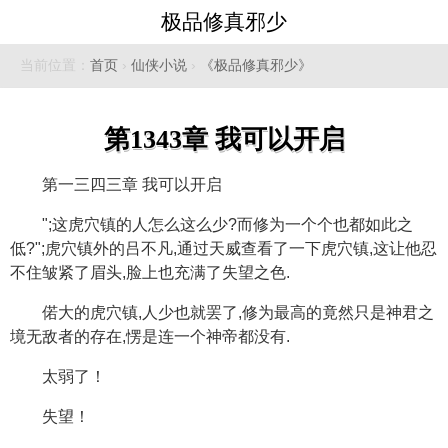
极品修真邪少
当前位置：
首页
›
仙侠小说
›
《极品修真邪少》
第1343章 我可以开启
第一三四三章 我可以开启
";这虎穴镇的人怎么这么少?而修为一个个也都如此之
低?";虎穴镇外的吕不凡,通过天威查看了一下虎穴镇,这让他忍
不住皱紧了眉头,脸上也充满了失望之色.
偌大的虎穴镇,人少也就罢了,修为最高的竟然只是神君之
境无敌者的存在,愣是连一个神帝都没有.
太弱了！
失望！