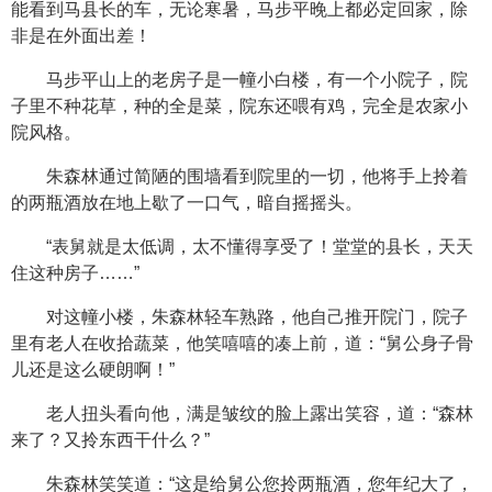
能看到马县长的车，无论寒暑，马步平晚上都必定回家，除
非是在外面出差！
马步平山上的老房子是一幢小白楼，有一个小院子，院
子里不种花草，种的全是菜，院东还喂有鸡，完全是农家小
院风格。
朱森林通过简陋的围墙看到院里的一切，他将手上拎着
的两瓶酒放在地上歇了一口气，暗自摇摇头。
“表舅就是太低调，太不懂得享受了！堂堂的县长，天天
住这种房子……”
对这幢小楼，朱森林轻车熟路，他自己推开院门，院子
里有老人在收拾蔬菜，他笑嘻嘻的凑上前，道：“舅公身子骨
儿还是这么硬朗啊！”
老人扭头看向他，满是皱纹的脸上露出笑容，道：“森林
来了？又拎东西干什么？”
朱森林笑笑道：“这是给舅公您拎两瓶酒，您年纪大了，