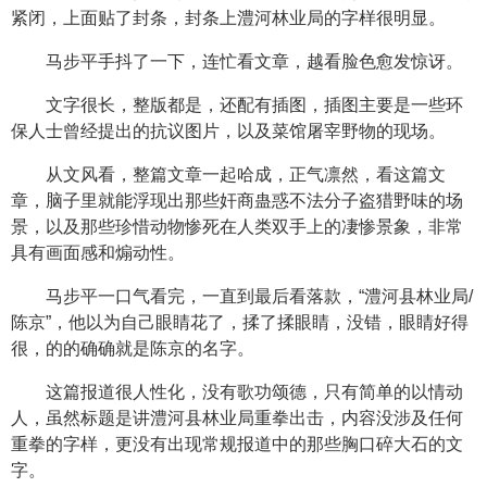
紧闭，上面贴了封条，封条上澧河林业局的字样很明显。
马步平手抖了一下，连忙看文章，越看脸色愈发惊讶。
文字很长，整版都是，还配有插图，插图主要是一些环
保人士曾经提出的抗议图片，以及菜馆屠宰野物的现场。
从文风看，整篇文章一起哈成，正气凛然，看这篇文
章，脑子里就能浮现出那些奸商蛊惑不法分子盗猎野味的场
景，以及那些珍惜动物惨死在人类双手上的凄惨景象，非常
具有画面感和煽动性。
马步平一口气看完，一直到最后看落款，“澧河县林业局/
陈京”，他以为自己眼睛花了，揉了揉眼睛，没错，眼睛好得
很，的的确确就是陈京的名字。
这篇报道很人性化，没有歌功颂德，只有简单的以情动
人，虽然标题是讲澧河县林业局重拳出击，内容没涉及任何
重拳的字样，更没有出现常规报道中的那些胸口碎大石的文
字。