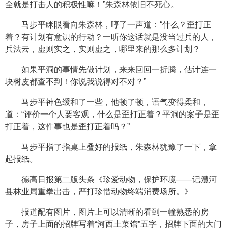
全就是打击人的积极性嘛！”朱森林依旧不死心。
马步平眯眼看向朱森林，哼了一声道：“什么？歪打正
着？有计划有意识的行动？一听你这话就是没当过兵的人，
兵法云，虚则实之，实则虚之，哪里来的那么多计划？
如果平洞的事情先做计划，来来回回一折腾，估计连一
块树皮都查不到！你说我说得对不对？”
马步平神色缓和了一些，他顿了顿，语气变得柔和，
道：“评价一个人要客观，什么是歪打正着？平洞的案子是歪
打正着，这件事也是歪打正着吗？”
马步平指了指桌上叠好的报纸，朱森林犹豫了一下，拿
起报纸。
德高日报第二版头条《珍爱动物，保护环境——记澧河
县林业局重拳出击，严打珍惜动物终端消费场所。》
报道配有图片，图片上可以清晰的看到一幢熟悉的房
子，房子上面的招牌写着“河西土菜馆”五字，招牌下面的大门