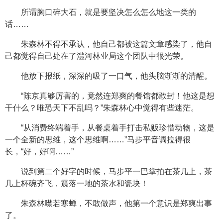
所谓胸口碎大石，就是要坚决怎么怎么地这一类的
话……
朱森林不得不承认，他自己都被这篇文章感染了，他自
己都觉得自己处在了澧河林业局这个团队中很光荣。
他放下报纸，深深的吸了一口气，他头脑渐渐的清醒。
“陈京真够厉害的，竟然连郑爽的餐馆都敢封！他这是想
干什么？唯恐天下不乱吗？”朱森林心中觉得有些迷茫。
“从消费终端着手，从餐桌着手打击私贩珍惜动物，这是
一个全新的思维，这个思维啊……”马步平音调拉得很
长，“好，好啊……”
说到第二个好字的时候，马步平一巴掌拍在茶几上，茶
几上杯碗齐飞，震落一地的茶水和瓷块！
朱森林噤若寒蝉，不敢做声，他第一个意识是郑爽出事
了。