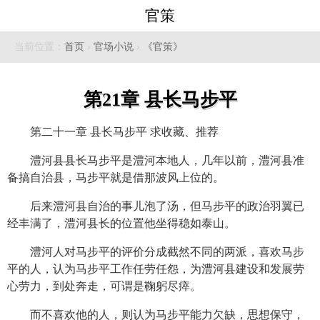
官策
当前位置：
首页
›
官场小说
›
《官策》
第21章 县长马步平
第二十一章 县长马步平 求收藏、推荐
澧河县县长马步平是澧河本地人，几年以前，澧河县准
备搞自治县，马步平就是借那波风上位的。
后来澧河县自治的事儿泡了汤，但马步平的政治羽翼已
经丰满了，澧河县长的位置他坐得稳如泰山。
澧河人对马步平的评价分成截然不同的两派，喜欢马步
平的人，认为马步平工作任劳任怨，为澧河县建设和发展劳
心劳力，到处奔走，可谓是鞠躬尽瘁。
而不喜欢他的人，则认为马步平能力欠缺，思想保守，