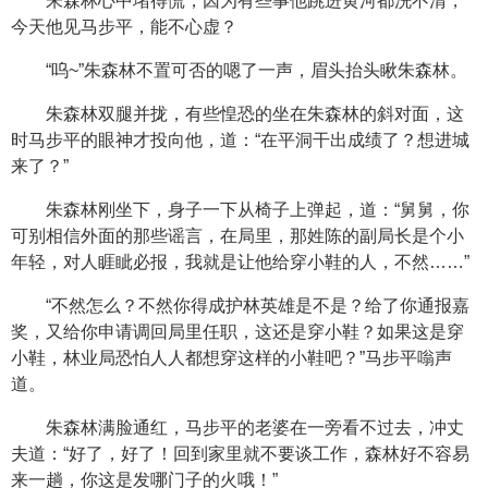
朱森林心中堵得慌，因为有些事他跳进黄河都洗不清，
今天他见马步平，能不心虚？
“呜~”朱森林不置可否的嗯了一声，眉头抬头瞅朱森林。
朱森林双腿并拢，有些惶恐的坐在朱森林的斜对面，这
时马步平的眼神才投向他，道：“在平洞干出成绩了？想进城
来了？”
朱森林刚坐下，身子一下从椅子上弹起，道：“舅舅，你
可别相信外面的那些谣言，在局里，那姓陈的副局长是个小
年轻，对人睚眦必报，我就是让他给穿小鞋的人，不然……”
“不然怎么？不然你得成护林英雄是不是？给了你通报嘉
奖，又给你申请调回局里任职，这还是穿小鞋？如果这是穿
小鞋，林业局恐怕人人都想穿这样的小鞋吧？”马步平嗡声
道。
朱森林满脸通红，马步平的老婆在一旁看不过去，冲丈
夫道：“好了，好了！回到家里就不要谈工作，森林好不容易
来一趟，你这是发哪门子的火哦！”