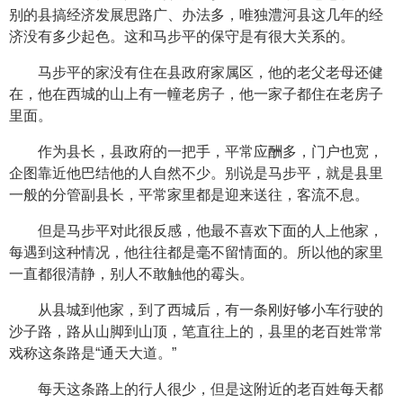
别的县搞经济发展思路广、办法多，唯独澧河县这几年的经
济没有多少起色。这和马步平的保守是有很大关系的。
马步平的家没有住在县政府家属区，他的老父老母还健
在，他在西城的山上有一幢老房子，他一家子都住在老房子
里面。
作为县长，县政府的一把手，平常应酬多，门户也宽，
企图靠近他巴结他的人自然不少。别说是马步平，就是县里
一般的分管副县长，平常家里都是迎来送往，客流不息。
但是马步平对此很反感，他最不喜欢下面的人上他家，
每遇到这种情况，他往往都是毫不留情面的。所以他的家里
一直都很清静，别人不敢触他的霉头。
从县城到他家，到了西城后，有一条刚好够小车行驶的
沙子路，路从山脚到山顶，笔直往上的，县里的老百姓常常
戏称这条路是“通天大道。”
每天这条路上的行人很少，但是这附近的老百姓每天都