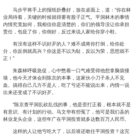
马步平将手上的报纸折叠好，放在桌面上，道：“你在林
业局待着，关键的时候就得要有股子正气。平洞林木的事情
内情究竟如何，我相信你是清楚的，你们的领导没让你承担
责任，包庇了你，你倒好，反过来说人家给你穿小鞋。
有没有这样不识好歹的人？难不成将你打倒，给你处
分，你反倒就高兴？你这是不以为耻，反以为荣，思想就不
正！”
朱森林呼吸急促，心中憋着一口气难受得他想拿脑袋撞
墙，他今天才体会到陈京的本事，这家伙小刀子杀人不见
血。搞得自己几方不是人，吃了亏还不能说出来，内情一说
出来还变成了不识好歹。
“陈京查平洞乱砍乱伐的事，他是歪打正着，根本就不是
有意识、有计划的行动。马文华有些冤了，他可是我们县的
林业龙头企业，这些年广在平洞投资就多达数百万人民币。
这样的人让他亏吃大了，以后谁还敢往平洞投资？这完