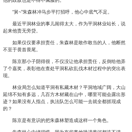
他的政敌也是不得不佩服的。
“舅~”朱森林冲马步平打招呼，他心中底气不足。
最近平洞林业的事儿闹得太大，作为平洞林业站长，说
起来他责无旁贷。
如果仅仅要承担责任，朱森林是敢作敢当的人，他断然
不至于畏首畏尾。
陈京那小子阴得很，不仅没让他承担责任，反倒给他弄
了个嘉奖，表彰他在查处平洞私砍乱伐木材过程中的突出表
现。
林业局怎么知道平洞有私藏木材？平洞地域广阔，大山
延绵不知有多远，几百方木材藏在山中，哪里可能会露出形
迹？如果没有人指点，执法队怎么可能一去就全都抓现成
的？
陈京是有意识的把朱森林塑造成这样一个角色。