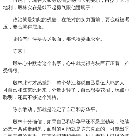
再说了，现在人家身居省委秘书长的要职，占据了天时
地利，殷林实在是鼓不起勇气跟他掰腕子！
政治就是如此的残酷，在绝对的实力面前，要么就被碾
压，要么就得屈服。
哪怕有时候要丢尽颜面，那也得委曲求全。
陈京！
殷林心中默念这个名字，心中就觉得有块巨石压着，难
受得很。
殷林此时才感觉到，整个楚江都说自己是伍大鸣的人，
可自己和陈京比起来，分量太轻了，自己想耍花招，玩点小
聪明，还真不够这个资格。
陈京敢动，那就是吃定了自己和苏华平。
殷林十分确信，如果自己和苏华平还不悬崖勒马，继续
还想一条路走到黑，面对的可能就是陈京真正的、可能出乎