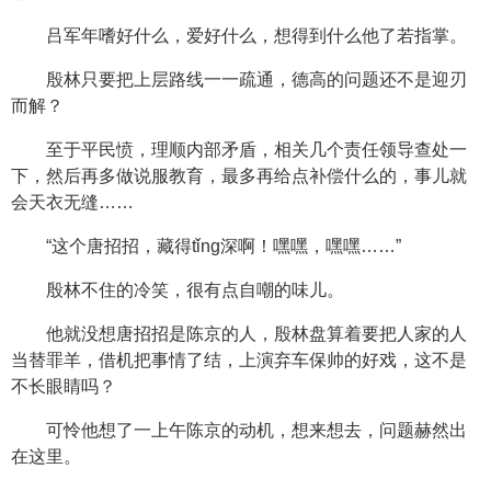
吕军年嗜好什么，爱好什么，想得到什么他了若指掌。
殷林只要把上层路线一一疏通，德高的问题还不是迎刃
而解？
至于平民愤，理顺内部矛盾，相关几个责任领导查处一
下，然后再多做说服教育，最多再给点补偿什么的，事儿就
会天衣无缝……
“这个唐招招，藏得tǐng深啊！嘿嘿，嘿嘿……”
殷林不住的冷笑，很有点自嘲的味儿。
他就没想唐招招是陈京的人，殷林盘算着要把人家的人
当替罪羊，借机把事情了结，上演弃车保帅的好戏，这不是
不长眼睛吗？
可怜他想了一上午陈京的动机，想来想去，问题赫然出
在这里。