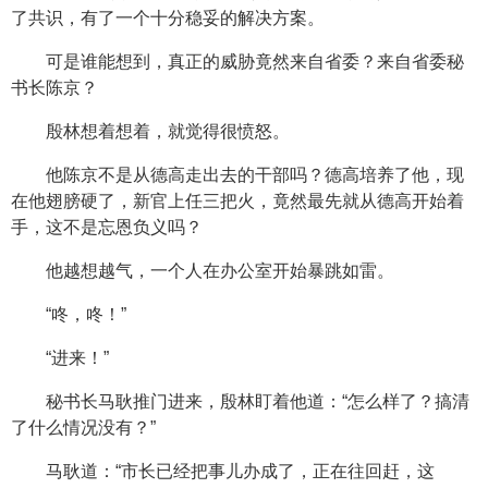
了共识，有了一个十分稳妥的解决方案。
可是谁能想到，真正的威胁竟然来自省委？来自省委秘
书长陈京？
殷林想着想着，就觉得很愤怒。
他陈京不是从德高走出去的干部吗？德高培养了他，现
在他翅膀硬了，新官上任三把火，竟然最先就从德高开始着
手，这不是忘恩负义吗？
他越想越气，一个人在办公室开始暴跳如雷。
“咚，咚！”
“进来！”
秘书长马耿推门进来，殷林盯着他道：“怎么样了？搞清
了什么情况没有？”
马耿道：“市长已经把事儿办成了，正在往回赶，这