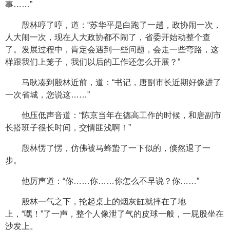
事……”
殷林哼了哼，道：“苏华平是白跑了一趟，政协闹一次，
人大闹一次，现在人大政协都不闹了，省委开始动整个查
了。发展过程中，肯定会遇到一些问题，会走一些弯路，这
样跟我们上笼子，我们以后的工作还怎么开展？”
马耿凑到殷林近前，道：“书记，唐副市长近期好像进了
一次省城，您说这……”
他压低声音道：“陈京当年在德高工作的时候，和唐副市
长搭班子很长时间，交情匪浅啊！”
殷林愣了愣，仿佛被马蜂蛰了一下似的，倏然退了一
步。
他厉声道：“你……你……你怎么不早说？你……”
殷林一气之下，抡起桌上的烟灰缸就摔在了地
上，“嘿！”了一声，整个人像泄了气的皮球一般，一屁股坐在
沙发上。