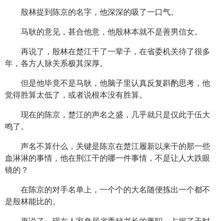
殷林提到陈京的名字，他深深的吸了一口气。
马耿的意见，甚合他意，他殷林本就不是善男信女。
再说了，殷林在楚江干了一辈子，在省委机关待了很多
年，各方人脉关系极其深厚。
但是他毕竟不是马耿，他脑子里认真反复斟酌思考，他
觉得胜算太低了，或者说根本没有胜算。
现在的陈京，楚江的声名之盛，几乎就只是仅此于伍大
鸣了。
声名不算什么，关键是陈京在楚江履新以来干的那一些
血淋淋的事情，他在荆江干的哪一件事情，不是让人大跌眼
镜的？
在陈京的对手名单上，一个个的大名随便拣出一个都不
是殷林能比的。