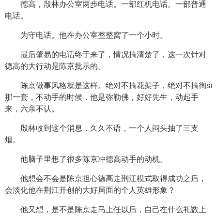
德高，殷林办公室两步电话。一部红机电话。一部普通
电话。
为守电话。他在办公室整整窝了一个小时。
最后肇易的电话终于来了，情况搞清楚了，这一次针对
德高的大行动是陈京批示的。
陈京做事风格就是这样。绝对不搞花架子，绝对不搞徇sī
那一套，不动手的时候，他是弥勒佛，好好先生，动起手
来，六亲不认。
殷林收到这个消息，久久不语，一个人闷头抽了三支
烟。
他脑子里想了很多陈京冲德高动手的动机。
他想会不会是陈京担心德高走荆江模式取得成功之后，
会淡化他在荆江开创的大好局面的个人英雄形象？
他又想，是不是陈京走马上任以后，自己在什么礼数上