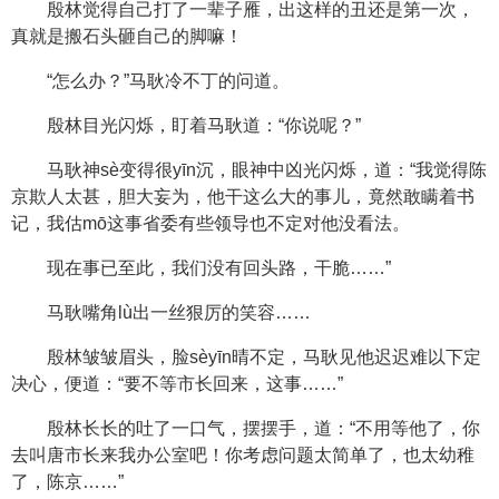
殷林觉得自己打了一辈子雁，出这样的丑还是第一次，
真就是搬石头砸自己的脚嘛！
“怎么办？”马耿冷不丁的问道。
殷林目光闪烁，盯着马耿道：“你说呢？”
马耿神sè变得很yīn沉，眼神中凶光闪烁，道：“我觉得陈
京欺人太甚，胆大妄为，他干这么大的事儿，竟然敢瞒着书
记，我估mō这事省委有些领导也不定对他没看法。
现在事已至此，我们没有回头路，干脆……”
马耿嘴角lù出一丝狠厉的笑容……
殷林皱皱眉头，脸sèyīn晴不定，马耿见他迟迟难以下定
决心，便道：“要不等市长回来，这事……”
殷林长长的吐了一口气，摆摆手，道：“不用等他了，你
去叫唐市长来我办公室吧！你考虑问题太简单了，也太幼稚
了，陈京……”