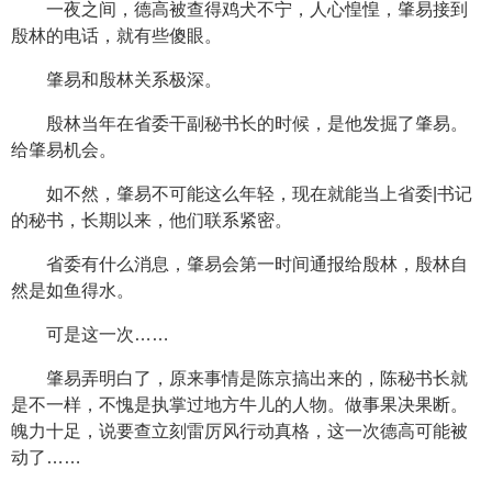
一夜之间，德高被查得鸡犬不宁，人心惶惶，肇易接到
殷林的电话，就有些傻眼。
肇易和殷林关系极深。
殷林当年在省委干副秘书长的时候，是他发掘了肇易。
给肇易机会。
如不然，肇易不可能这么年轻，现在就能当上省委|书记
的秘书，长期以来，他们联系紧密。
省委有什么消息，肇易会第一时间通报给殷林，殷林自
然是如鱼得水。
可是这一次……
肇易弄明白了，原来事情是陈京搞出来的，陈秘书长就
是不一样，不愧是执掌过地方牛儿的人物。做事果决果断。
魄力十足，说要查立刻雷厉风行动真格，这一次德高可能被
动了……