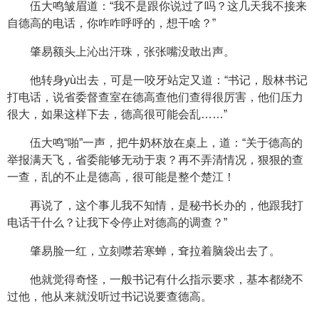
伍大鸣皱眉道：“我不是跟你说过了吗？这几天我不接来
自德高的电话，你咋咋呼呼的，想干啥？”
肇易额头上沁出汗珠，张张嘴没敢出声。
他转身yù出去，可是一咬牙站定又道：“书记，殷林书记
打电话，说省委督查室在德高查他们查得很厉害，他们压力
很大，如果这样下去，德高很可能会乱……”
伍大鸣“啪”一声，把牛奶杯放在桌上，道：“关于德高的
举报满天飞，省委能够无动于衷？再不弄清情况，狠狠的查
一查，乱的不止是德高，很可能是整个楚江！
再说了，这个事儿我不知情，是秘书长办的，他跟我打
电话干什么？让我下令停止对德高的调查？”
肇易脸一红，立刻噤若寒蝉，耷拉着脑袋出去了。
他就觉得奇怪，一般书记有什么指示要求，基本都绕不
过他，他从来就没听过书记说要查德高。