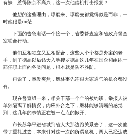
有缺，惹得陈京不高兴，这一次他借机打击报复？
他想的这些理由，琢磨来、琢磨去都觉得似是而非，一
时他很是mí茫……
下面的告急电话一个接一个，省委督查室和省政府督查
室联合行动。
他们互相独立又互相配合，这些人个个都是办案的老
手，到了德高以后钻天入地搜罗德高这几年在国企和组织干
部任职上面的各类问题，根本就是防不胜防。
再说了，事发突然，殷林事先连跟大家通气的机会都没
有。
现在督查组一来，相关干部一个个的被约谈，举报人被
单独隔离了解情况，内应外合之下，殷林能够清晰的感觉
到，这几年的事情正在被一点点的掀开。
市长苏华平进省城到省人大那边跑关系去了，这一次他
带了重礼过去，本来针对这一次的所谓危机，两人已经达成