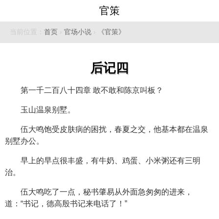
官策
当前位置：
首页
›
官场小说
›
《官策》
后记四
第一千二百八十四章 敢不敢和陈京叫板？
玉山温泉别墅。
伍大鸣饱受皮肤病的困扰，春夏之交，他基本都在温泉
别墅办公。
早上的早点很丰盛，有牛奶、鸡蛋、小米粥还有三明
治。
伍大鸣吃了一点，秘书肇易从外面急匆匆的进来，
道：“书记，德高殷书记来电话了！”