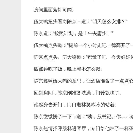
房间里面落针可闻。
伍大鸣扭头看向陈京，道：“明天怎么安排？”
陈京道：“按照计划，是上午去庸州！”
伍大鸣点头道：“提前一个小时走吧，德高开了
陈京点点头。伍大鸣道：“都散了吧，今天好好
四点钟吃了饭，晚上就不怎么饿。
陈京遵照伍大鸣的意思，让酒店准备了一点点
回到房间，陈京刚准备洗澡，门铃就响了。
他起身去开门，门口殷林笑吟吟的站着。
陈京微微愣了一下，道：“咦，殷书记。你……
陈京热情招呼殷林进客厅，专门给他冲了一杯