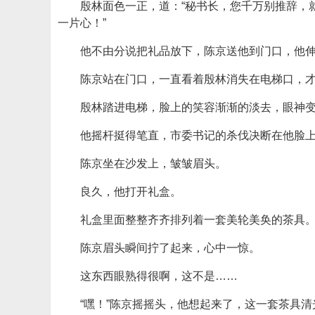
殷林面色一正，道：“秘书长，您千万别推辞，
一片心！”
他不由分说把礼品放下，陈京送他到门口，他伸
陈京站在门口，一直看着殷林消失在电梯口，
殷林踏进电梯，脸上的笑容渐渐的淡去，眼神
他摇杆挺得笔直，市委书记的杀伐决断在他脸
陈京坐在沙发上，皱皱眉头。
良久，他打开礼盒。
礼盒里面整整齐齐排列着一套美轮美奂的茶具
陈京眉头瞬间拧了起来，心中一惊。
这东西眼熟得很啊，这不是……
“嘿！”陈京摇摇头，他想起来了，这一套茶具