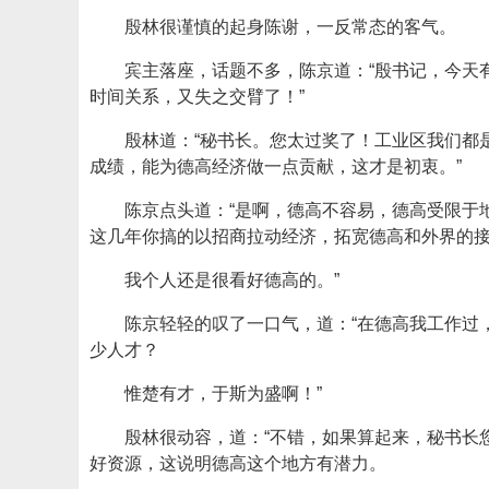
殷林很谨慎的起身陈谢，一反常态的客气。
宾主落座，话题不多，陈京道：“殷书记，今天
时间关系，又失之交臂了！”
殷林道：“秘书长。您太过奖了！工业区我们都
成绩，能为德高经济做一点贡献，这才是初衷。”
陈京点头道：“是啊，德高不容易，德高受限于
这几年你搞的以招商拉动经济，拓宽德高和外界的
我个人还是很看好德高的。”
陈京轻轻的叹了一口气，道：“在德高我工作过
少人才？
惟楚有才，于斯为盛啊！”
殷林很动容，道：“不错，如果算起来，秘书长
好资源，这说明德高这个地方有潜力。