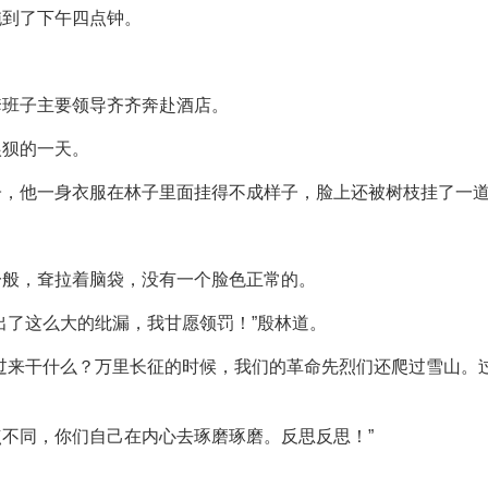
拖到了下午四点钟。
套班子主要领导齐齐奔赴酒店。
狼狈的一天。
子，他一身衣服在林子里面挂得不成样子，脸上还被树枝挂了一
。
一般，耷拉着脑袋，没有一个脸色正常的。
出了这么大的纰漏，我甘愿领罚！”殷林道。
过来干什么？万里长征的时候，我们的革命先烈们还爬过雪山。
不同，你们自己在内心去琢磨琢磨。反思反思！”