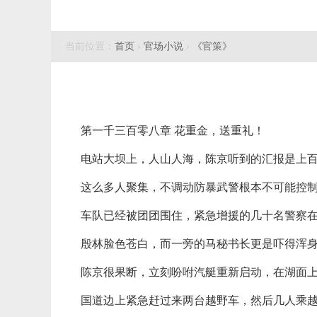
当前位置：
首页
›
官场小说
›
《官策》
第一千三百零八章 花重金，送重礼！
电站大坝上，人山人海，陈京听到的汇报是上
这么多人聚集，不调动防暴武警根本不可能控
车队已经被团团围住，紧急增援的几十名警察
殷林脸色苍白，而一旁的马秘书长更是吓得浑
陈京很果断，立刻吩咐汽艇重新启动，在湖面上
国道边上紧急赶过来两台越野车，然后几人乘