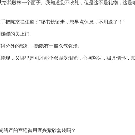
就给我殷林一个面子。我知道您不收礼，但是这不是礼物，这是
手把陈京拦住道：“秘书长留步，您早点休息，不用送了！”
才缓缓的关上门。
变得分外的锐利，隐隐有一股杀气弥漫。
上浮现，又哪里是刚才那个双眼泛泪光，心胸豁达，极具情怀，
。
清光绪产的宫廷御用宜兴紫砂套装吗？