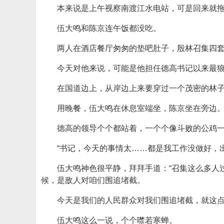
本来说是上午视察南渡江水电站，可是回来就
伍大鸣和陈京连午饭都没吃。
两人在酒店餐厅匆匆的垫吧肚子，殷林召集四
今天对他来说，可能是他担任德高书记以来最
在国道边上，从岸边上来要穿过一个茂密的林
用晚餐，伍大鸣在休息室端坐，陈京坐在旁边
德高的领导个个都站着，一个个像斗败的公鸡
“书记，今天的事情太……都是我工作没做好，
伍大鸣神色很平静，拜拜手道：“召集这么多人
候，是敌人对咱们围追堵截。
今天是我们的人民群众对我们围追堵截，就这点
伍大鸣这么一说，个个噤若寒蝉。