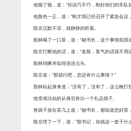
他顿了顿，道：“你说巧不巧，刚好咱们的车队
他脸色一正，道：“刚才我已经召开了紧急会议
陈京沉默不语，就静静的听着。
殷林喝了一口茶，道：“秘书长，这个事情前因
陈京打断他的话，道：“老殷，客气的话就不用
殷林鸡啄米似得连连点头。
陈京道：“那就行吧，您还有什么事情？”
殷林站起身来道：“没有了，没有了，这么晚打
他变戏法似的从身后拎出一个礼品袋子。
将袋子放在茶几上道：“秘书长，都知道您好茶
陈京愣了一下，道：“殷书记，你搞这一套干什