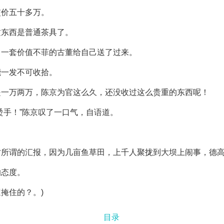
交价五十多万。
这东西是普通茶具了。
了一套价值不菲的古董给自己送了过来。
能一发不可收拾。
是一万两万，陈京为官这么久，还没收过这么贵重的东西呢！
烫手！”陈京叹了一口气，自语道。
才所谓的汇报，因为几亩鱼草田，上千人聚拢到大坝上闹事，德
的态度。
掩住的？。)
目录