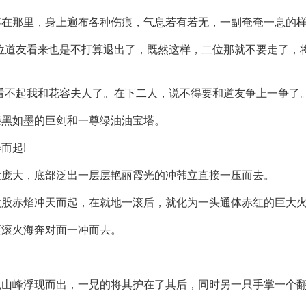
浮在那里，身上遍布各种伤痕，气息若有若无，一副奄奄一息的
位道友看来也是不打算退出了，既然这样，二位那就不要走了，
看不起我和花容夫人了。在下二人，说不得要和道友争上一争了
漆黑如墨的巨剑和一尊绿油油宝塔。
而起!
般庞大，底部泛出一层层艳丽霞光的冲韩立直接一压而去。
股股赤焰冲天而起，在就地一滚后，就化为一头通体赤红的巨大
滚滚火海奔对面一冲而去。
色山峰浮现而出，一晃的将其护在了其后，同时另一只手掌一个