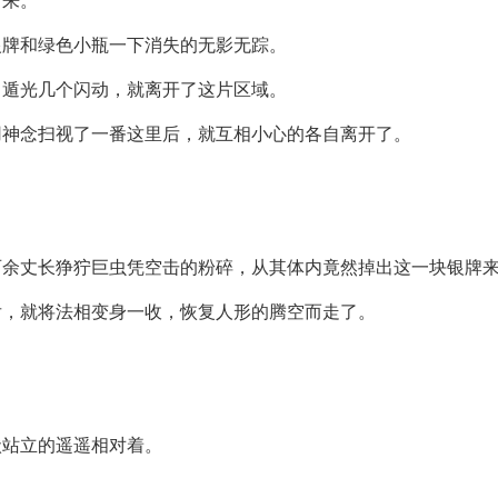
而来。
银牌和绿色小瓶一下消失的无影无踪。
，遁光几个闪动，就离开了这片区域。
用神念扫视了一番这里后，就互相小心的各自离开了。
百余丈长狰狞巨虫凭空击的粉碎，从其体内竟然掉出这一块银牌
后，就将法相变身一收，恢复人形的腾空而走了。
状站立的遥遥相对着。