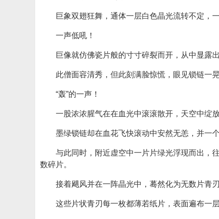
巨象双翅狂舞，通体一层白色晶光流转不定，
一声低吼！
巨像就仿佛瓷片般的寸寸碎裂而开，从中显露
此僧面容清秀，但此刻满脸惊慌，眼见锁链一
“轰”的一声！
一股浓浓腥气在在血光中滚滚散开，天空中绽
墨绿锁链却在血花飞快滚动中安然无恙，并一
与此同时，附近虚空中一片片绿光浮现而出，
数碎片。
接着飓风并在一阵晶光中，蓦然化为无数片青
这些片状青刃每一枚都薄若纸片，表面遍布一