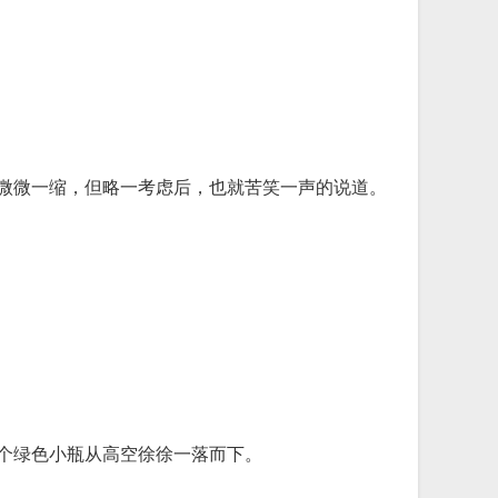
孔微微一缩，但略一考虑后，也就苦笑一声的说道。
一个绿色小瓶从高空徐徐一落而下。