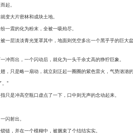
天而起。
间就变大片密林和成块土地。
纷纷一震的化为粉末，全被一吸殆尽。
数被一层淡淡青光笼罩其中，地面则凭空多出一个黑乎乎的巨大
下一冲而出，一个闪动后，就化为一头千余丈高的狰狞巨象。
火翅，只是略一扇动，就立刻泛起一圈圈的紫色雷火，气势汹汹
。”
手指只是冲高空瓶口虚点了一下，口中则无声的念动起来。
中一闪射出。
绿锁链，并在一个模糊中，被捆束了个结结实实。