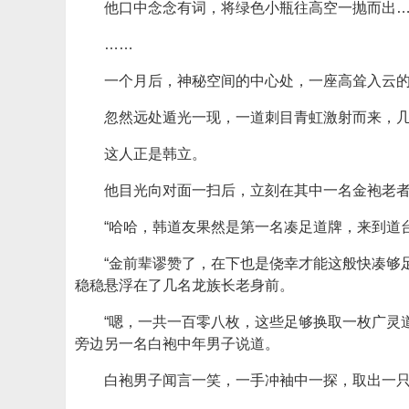
他口中念念有词，将绿色小瓶往高空一抛而出
……
一个月后，神秘空间的中心处，一座高耸入云
忽然远处遁光一现，一道刺目青虹激射而来，
这人正是韩立。
他目光向对面一扫后，立刻在其中一名金袍老
“哈哈，韩道友果然是第一名凑足道牌，来到道
“金前辈谬赞了，在下也是侥幸才能这般快凑够
稳稳悬浮在了几名龙族长老身前。
“嗯，一共一百零八枚，这些足够换取一枚广灵
旁边另一名白袍中年男子说道。
白袍男子闻言一笑，一手冲袖中一探，取出一