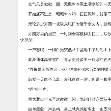
空气只是微微一颤，无数树木泥土潮水般的冲
开始还不过是一颗颗树木和一团团泥球，转眼
无论多少东西一被吸入瓶口附近千余丈内，就
方圆万里的虚空，一时间全都模糊去扭曲，尽
快加深。
一声怒喝，一团白光突然从中盆地中某处泥土
此象通体晶莹雪白，背后更是多出一对紫红色
“原来是天象尊者，怪不得拥有化木为灵的神通了
韩立一见白色飞象，瞳孔微微一缩，但是一根
“砰”的一声。
巨大瓶口青光再次微微一闪，隐约什么东西从
白色巨象一声哀鸣，身上就鬼魅般多出一条墨