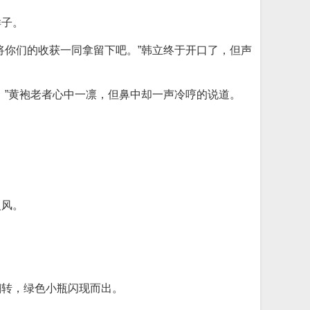
样子。
将你们的收获一同拿留下吧。”韩立终于开口了，但声
。”黄袍老者心中一凛，但鼻中却一声冷哼的说道。
火风。
翻转，绿色小瓶闪现而出。