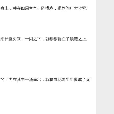
其身上，并在四周空气一阵模糊，骤然间粗大收紧。
红细长怪刃来，一闪之下，就狠狠斩在了锁链之上。
信的巨力在其中一涌而出，就将血花硬生生撕成了无