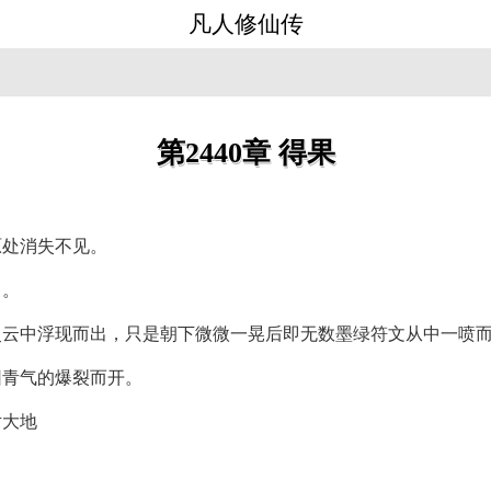
凡人修仙传
第2440章 得果
原处消失不见。
出。
灵云中浮现而出，只是朝下微微一晃后即无数墨绿符文从中一喷
团青气的爆裂而开。
片大地