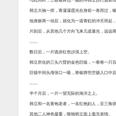
与此同时，三枚银牌也一颤的冲韩立自行激射
韩立大袖一挥，青濛濛霞光在身前一卷而过，
他身躯再一动后，就化为一道青虹的冲天而起
片刻后，从其他几个方向飞来几道遁光，远远
……
数日后，一片诡赤红色沙漠上空。
韩立所化的三头六臂的金色巨猿，一拳将一只
巨猿中间头颅张口一吸，将银牌凭空摄入口中
……
半个月后，一片一望无际的海洋之上。
韩立和一名黄袍老者，一名红袍妇人，呈三角
其他二人神色凝重，唯独韩立面上毫无表情。