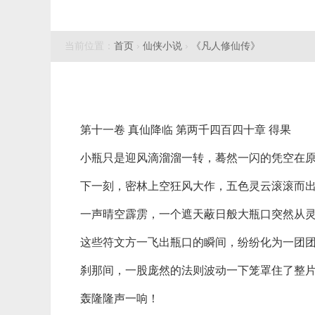
当前位置：
首页
›
仙侠小说
›
《凡人修仙传》
第十一卷 真仙降临 第两千四百四十章 得果
小瓶只是迎风滴溜溜一转，蓦然一闪的凭空在
下一刻，密林上空狂风大作，五色灵云滚滚而
一声晴空霹雳，一个遮天蔽日般大瓶口突然从
这些符文方一飞出瓶口的瞬间，纷纷化为一团
刹那间，一股庞然的法则波动一下笼罩住了整
轰隆隆声一响！