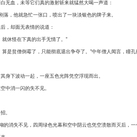
苍白无血，未等它们真的激射斩来就猛然大喝一声道：
音刚落，他就急忙一张口，喷出了一块淡银色的牌子来。
扫后，却面无表情的说道：
，就休怪在下真的出手无情了。”
，算是贫僧倒霉了，只能彻底退出争夺了。”中年僧人闻言，瞳
。
时其身下波动一起，一座五色光阵凭空浮现而出。
虚空中消一闪的失不见。
一招。
模糊的消失不见，四周绿色光幕和空中阴云也凭空溃散而灭后，