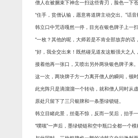
僧人在被捆束下神念一扫这些青刃，脸色一下
“住手，贫僧认输，愿意将道牌主动交出。”话
韩立口中咒语嘎然一停，目光在银色牌子上一
“一枚？其他的呢，大师若是不肯全部放弃的话
“好，我全交出来！既然碰见道友这般强大之人
接着他再一张口，又喷出另外两块银色牌子来
这一次，两块牌子方一力离开僧人的瞬间，顿
此光阵只是滴溜溜一个转动，就和僧人同时从
原处只留下了三只银牌和一条墨绿锁链。
韩立目睹此景，丝毫不惊，反而一笑后，抬手
“噗嗤”一声后，墨绿锁链和空中瓶口全都一个