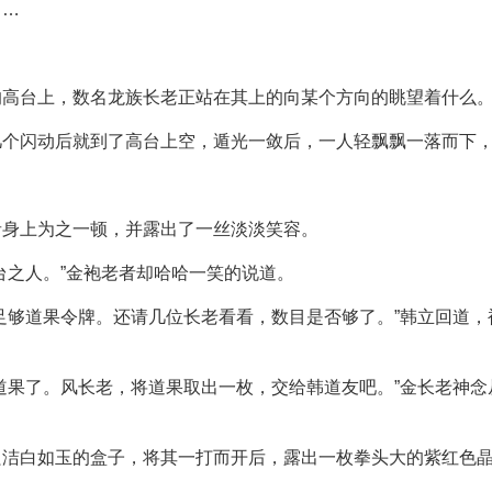
……
的高台上，数名龙族长老正站在其上的向某个方向的眺望着什么
几个闪动后就到了高台上空，遁光一敛后，一人轻飘飘一落而下
者身上为之一顿，并露出了一丝淡淡笑容。
台之人。”金袍老者却哈哈一笑的说道。
足够道果令牌。还请几位长老看看，数目是否够了。”韩立回道
道果了。风长老，将道果取出一枚，交给韩道友吧。”金长老神
只洁白如玉的盒子，将其一打而开后，露出一枚拳头大的紫红色