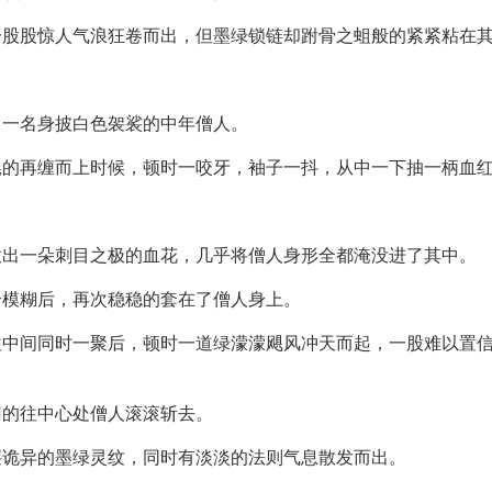
一股股惊人气浪狂卷而出，但墨绿锁链却跗骨之蛆般的紧紧粘在
出一名身披白色袈裟的中年僧人。
晃的再缠而上时候，顿时一咬牙，袖子一抖，从中一下抽一柄血
放出一朵刺目之极的血花，几乎将僧人身形全都淹没进了其中。
个模糊后，再次稳稳的套在了僧人身上。
往中间同时一聚后，顿时一道绿濛濛飓风冲天而起，一股难以置
刃的往中心处僧人滚滚斩去。
层诡异的墨绿灵纹，同时有淡淡的法则气息散发而出。