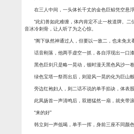
在三人中间，一头体长千丈的金色巨鲸凭空悬
“此幻兽如此难缠，体内肯定不止一枚道牌。二
音冰冷刺骨，让人听了为之心惊。
“阁下纵然神通过人，但要以一敌二，也未免太
话音刚落，他两手虚空一抓，各自浮现出一口
黑色巨剑只是略一晃动，顿时漫天黑色风沙一卷
绿色宝塔一祭而出后，则迎风一晃的化为巨山
旁边红袍妇人，则二话不说的单手掐诀，体表
此凤扬首一声清鸣后，双翅猛然一扇，就夹带
“来的好”
韩立则一声低喝，单手一挥，身前三座不同颜