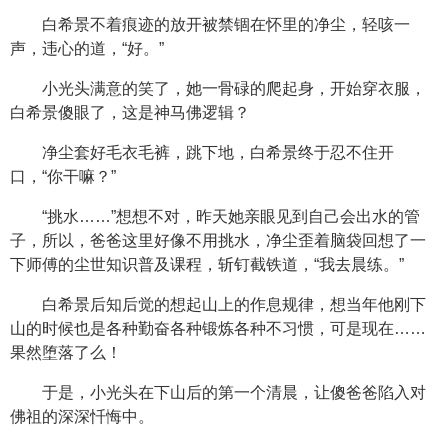
白希景不着痕迹的放开被禁锢在怀里的净尘，轻咳一
声，违心的道，“好。”
小光头满意的笑了，她一骨碌的爬起身，开始穿衣服，
白希景傻眼了，这是神马佛逻辑？
净尘套好毛衣毛裤，跳下地，白希景终于忍不住开
口，“你干嘛？”
“挑水……”想想不对，昨天她亲眼见到自己会出水的管
子，所以，爸爸这里好像不用挑水，净尘歪着脑袋回想了一
下师傅的尘世知识普及课程，斩钉截铁道，“我去晨练。”
白希景后知后觉的想起山上的作息规律，想当年他刚下
山的时候也是各种勤奋各种锻炼各种不习惯，可是现在……
果然堕落了么！
于是，小光头在下山后的第一个清晨，让傻爸爸陷入对
佛祖的深深忏悔中。