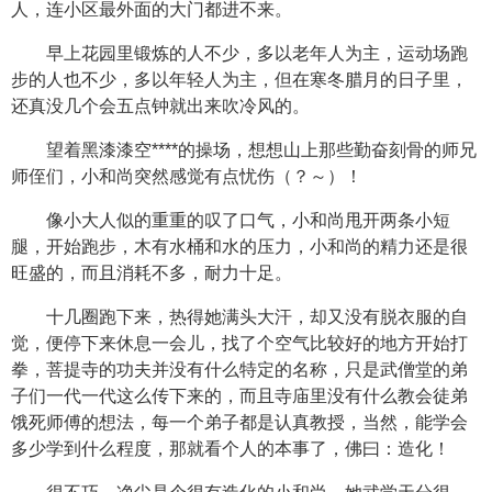
人，连小区最外面的大门都进不来。
早上花园里锻炼的人不少，多以老年人为主，运动场跑
步的人也不少，多以年轻人为主，但在寒冬腊月的日子里，
还真没几个会五点钟就出来吹冷风的。
望着黑漆漆空****的操场，想想山上那些勤奋刻骨的师兄
师侄们，小和尚突然感觉有点忧伤（？～）！
像小大人似的重重的叹了口气，小和尚甩开两条小短
腿，开始跑步，木有水桶和水的压力，小和尚的精力还是很
旺盛的，而且消耗不多，耐力十足。
十几圈跑下来，热得她满头大汗，却又没有脱衣服的自
觉，便停下来休息一会儿，找了个空气比较好的地方开始打
拳，菩提寺的功夫并没有什么特定的名称，只是武僧堂的弟
子们一代一代这么传下来的，而且寺庙里没有什么教会徒弟
饿死师傅的想法，每一个弟子都是认真教授，当然，能学会
多少学到什么程度，那就看个人的本事了，佛曰：造化！