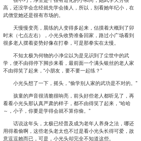
很不巧，净尘是个很有造化的小和尚，她武学天分很
高，还没学会念经就先学会揍人，所以，别看她年纪小，在
武僧堂她还是很有市场的。
天慢慢变亮，晨练的人变得多起来，估摸着大概到了卯
时末（七点左右），小光头收势准备回家，路过小广场看到
很多老人摆着姿势好像在打拳，可是那拳实在太慢。
不知太极为何物的小净尘以为是见识到了尘世中的武
学，便不由得停下脚步来看，最前面一个满头银丝的老人家
不由得笑了起来，“小朋友，要不要一起练？”
小光头想了一下，摇头，“偷学别人家的武功是不对的。”
孩童的声音很清脆很响亮，前头好些老人都听见了，再
看看小光头那认真严肃的样子，都不由得笑了起来，“哈哈
～，小子，你要是学得会就不算你偷。”
话说这年头，太极已经普及成为老年人养身之法，哪还
用得着偷啊，这些老头老太也不过是看小光头长得可爱，故
意逗逗她而已，可是，小光头却完全不知道这些。