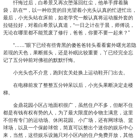
忏悔过后，白希景又再次堕落回红尘，他单手撑着脑
袋，趴在**，以一种欣赏的目光望着小光头认真的忙进忙出，
最后，小光头站在床前，如老学究一般认真将运动服外套的
拉链拉好，对着白希景认真道，“一日之计在于晨，师傅说，
无论在哪里都不能荒废了修行，爸爸，你要不要一起来？”
“……”眼下已经有些青黑的傻爸爸转头看看窗外曙光若隐
若现的天色，果断摇头，还是补眠比较重要，丫已经完全忘
记了五分钟前对佛祖的默默忏悔。
小光头也不介意，跑到玄关处换上运动鞋开门出去。
在电梯前发了整整五分钟呆以后，小光头果断决定走楼
梯。
金鼎花园小区占地面积很广，虽然住户不多，但耐不住
都是有钱有权有势的人，为了最大限度的令物主满意，这里
不但有专门的运动场、休闲花园、小广场，还有网球场、篮
球场，以及一个保龄球馆，简直可以整出个迷你的娱乐中心
来，当然，这些娱乐设施只对小区内的住户免费开放，其他