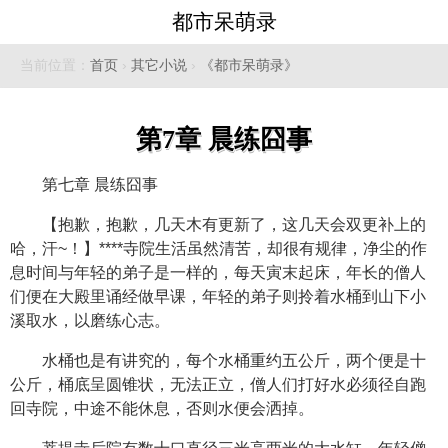
都市呆萌录
当前位置：
首页
›
其它小说
›
《都市呆萌录》
第7章 晨练囧事
第七章 晨练囧事
【抱歉，抱歉，几天木有更新了，这几天会双更补上的
哈，汗~！】****寺院生活虽然清苦，却很有规律，净尘的作
息时间与年轻的弟子是一样的，每天寅末起床，年长的僧人
们便在大殿里诵经做早课，年轻的弟子则拎着水桶到山下小
溪取水，以磨练心志。
水桶也是有讲究的，每个水桶重约五公斤，两个便是十
公斤，桶底呈圆锥状，无法正立，僧人们打好水必须径自跑
回寺院，中途不能休息，否则水便会洒掉。