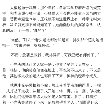
太极起源于武当，那个年代，各家武学都着严谨的规范
性，和尚应属少林一派，少林僧人不会也不能偷习武当的太
极，菩提寺避世Ｎ年，压根就不知道世界上有一种拳法叫太
极，净尘就更加不可能知道了，她蠢蠢欲动的握紧拳头，认
真的反问了一句，“真的？”
“当然。”好几个老头老太都附和起来，排头那个还向她招
招手，“过来过来，爷爷教你。”
“不用，您要是教我，我得拜师，可我已经有师傅了。”
小光头的话让老人家一愣，他笑了笑并没太在意，可
是，很快，他的笑容便僵在脸上，再也笑不出来了，不仅是
他，其他练太极的老人也都停了下来，惊异的瞪着小光头。
就见小光头紧抿着小嘴，脸上带着学者般的严谨，一招
一式打起了太极，从起手式开始，转、挪、推、挡，似模似
样，比他们这些常年练太极的老人家有范儿多了，打着打
着，小光头突然停了下来，茫然的望着老人，“后面是什么，