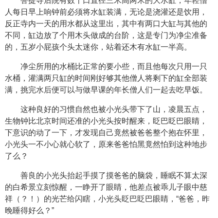
菩提寺后院有数十口直径三米高两米的大水缸，年轻僧
人每日早上响钟前必须将水缸装满，无论是浇灌还是饮用，
反正寺内一天的用水都从这里出，其中有两口大缸与其他的
不同，缸边放了个用木头做成的台阶，这是专门为净尘准备
的，五岁小屁孩个头太迷你，站着还木有水缸一半高。
净尘所用的水桶比正常的要小些，而且他每次只用一只
水桶，灌满两只缸的时间刚好够其他僧人将剩下的缸全部装
满，挑完水后便可以与做早课的年长僧人们一起去吃早饭。
这种良好的习惯自然也被小光头带下了山，凌晨五点，
生物钟比北京时间还准的小光头按时醒来，眨巴眨巴眼睛，
下意识的动了一下，才发现自己竟然被爸爸整个抱在怀里，
小光头一不小心就心软了，原来爸爸怕黑竟然怕到这种地步
了么？
善良的小光头抬起手摸了摸爸爸的脑袋，睡眠不算太深
的白希景立刻惊醒，一睁开了眼睛，他差点被乖儿子眼中慈
祥（？！）的光芒给闪瞎，小光头眨巴眨巴眼睛，“爸爸，昨
晚睡得好么？”