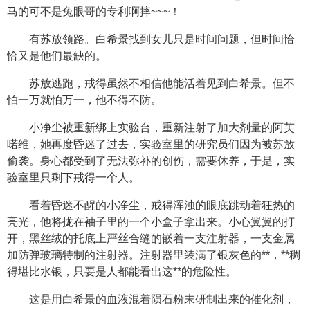
马的可不是兔眼哥的专利啊摔~~~！
有苏放领路。白希景找到女儿只是时间问题，但时间恰
恰又是他们最缺的。
苏放逃跑，戒得虽然不相信他能活着见到白希景。但不
怕一万就怕万一，他不得不防。
小净尘被重新绑上实验台，重新注射了加大剂量的阿芙
喏维，她再度昏迷了过去，实验室里的研究员们因为被苏放
偷袭。身心都受到了无法弥补的创伤，需要休养，于是，实
验室里只剩下戒得一个人。
看着昏迷不醒的小净尘，戒得浑浊的眼底跳动着狂热的
亮光，他将拢在袖子里的一个小盒子拿出来。小心翼翼的打
开，黑丝绒的托底上严丝合缝的嵌着一支注射器，一支金属
加防弹玻璃特制的注射器。注射器里装满了银灰色的**，**稠
得堪比水银，只要是人都能看出这**的危险性。
这是用白希景的血液混着陨石粉末研制出来的催化剂，