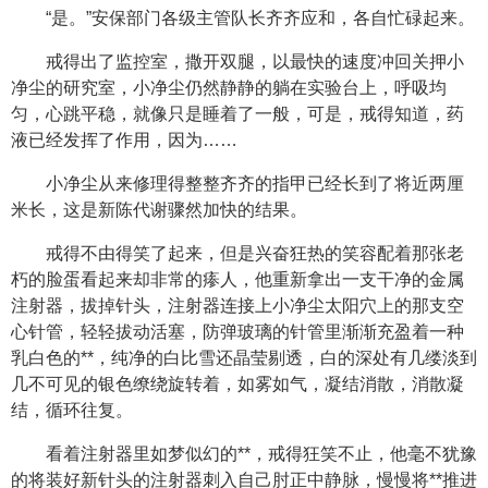
“是。”安保部门各级主管队长齐齐应和，各自忙碌起来。
戒得出了监控室，撒开双腿，以最快的速度冲回关押小
净尘的研究室，小净尘仍然静静的躺在实验台上，呼吸均
匀，心跳平稳，就像只是睡着了一般，可是，戒得知道，药
液已经发挥了作用，因为……
小净尘从来修理得整整齐齐的指甲已经长到了将近两厘
米长，这是新陈代谢骤然加快的结果。
戒得不由得笑了起来，但是兴奋狂热的笑容配着那张老
朽的脸蛋看起来却非常的瘆人，他重新拿出一支干净的金属
注射器，拔掉针头，注射器连接上小净尘太阳穴上的那支空
心针管，轻轻拔动活塞，防弹玻璃的针管里渐渐充盈着一种
乳白色的**，纯净的白比雪还晶莹剔透，白的深处有几缕淡到
几不可见的银色缭绕旋转着，如雾如气，凝结消散，消散凝
结，循环往复。
看着注射器里如梦似幻的**，戒得狂笑不止，他毫不犹豫
的将装好新针头的注射器刺入自己肘正中静脉，慢慢将**推进