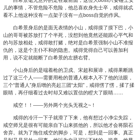
白希景毫无意外的走在最前面，这位大boss只要碰上女
儿的事情，不管危险不危险，他总喜欢身先士卒，戒得就忒
看不上他这种没有一点架子没有一点boss自觉的作风。
白希景身后的是面无表情的小山，戒得摸了摸下巴，小
山的哥哥被苏放打了个半死，没想到他竟然还能跟心平气和
的与苏放相处，戒得敢打赌，绝对是白希景强制小山不准报
仇的，这是个主仆不和的隐患。戒得觉得自己可以善加利
用，说不定就能断了白希景的左膀右臂。
小山身后的是端着枪的卫戍、宋超和展谛，戒得果断跳
过了这三个人——需要用枪的普通人根本入不了他的法眼，
三个“普通人”身后噌的亮起三团“太阳”，戒得愣了愣，揉了揉
眼睛，再仔细看过去时却又难以置信的瞪大了眼睛……
戒空！！——另外两个光头无视之~！
戒得的冷汗一下子就滑了下来，他有想过小净尘失踪，
戒空师兄是很有可能亲自下山来抓他的，所以他才会将陨石
舍弃。就为了拖住戒空的脚步，可是，想到是一回事。真正