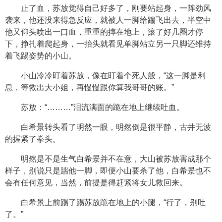
止了血，苏放觉得自己好多了，刚要站起身，一阵劲风
袭来，他还没来得急反应，就被人一脚给踹飞出去，半空中
他又仰头喷出一口血，重重的摔在地上，滚了好几圈才停
下，挣扎着爬起身，一抬头就看见单脚站立另一只脚还维持
着飞踢姿势的小山。
小山冷冷盯着苏放，像在盯着个死人般，“这一脚是利
息，等救出大小姐，再慢慢跟你算我哥哥的账。”
苏放：“………”泪流满面的跪在地上继续吐血。
白希景转头看了明然一眼，明然倒是很平静，古井无波
的握紧了拳头。
明然是不是生气白希景并不在意，大山被苏放害成那个
样子，别说只是踹他一脚，即便小山要杀了他，白希景也不
会有任何意见，当然，前提是得赶紧将女儿救回来。
白希景上前踢了踢苏放跪在地上的小腿，“行了，别吐
了。”