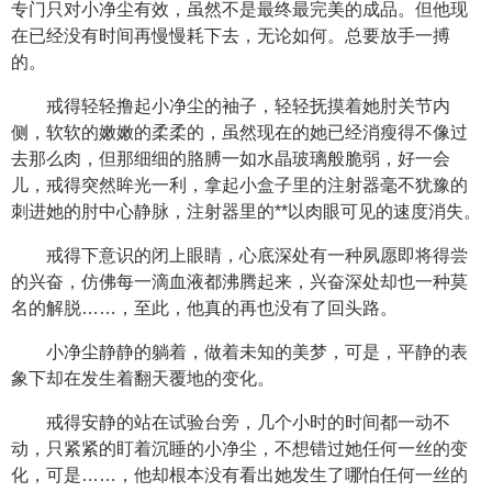
专门只对小净尘有效，虽然不是最终最完美的成品。但他现
在已经没有时间再慢慢耗下去，无论如何。总要放手一搏
的。
戒得轻轻撸起小净尘的袖子，轻轻抚摸着她肘关节内
侧，软软的嫩嫩的柔柔的，虽然现在的她已经消瘦得不像过
去那么肉，但那细细的胳膊一如水晶玻璃般脆弱，好一会
儿，戒得突然眸光一利，拿起小盒子里的注射器毫不犹豫的
刺进她的肘中心静脉，注射器里的**以肉眼可见的速度消失。
戒得下意识的闭上眼睛，心底深处有一种夙愿即将得尝
的兴奋，仿佛每一滴血液都沸腾起来，兴奋深处却也一种莫
名的解脱……，至此，他真的再也没有了回头路。
小净尘静静的躺着，做着未知的美梦，可是，平静的表
象下却在发生着翻天覆地的变化。
戒得安静的站在试验台旁，几个小时的时间都一动不
动，只紧紧的盯着沉睡的小净尘，不想错过她任何一丝的变
化，可是……，他却根本没有看出她发生了哪怕任何一丝的