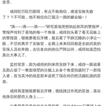
改变。
戒得眨巴眨巴眼睛，有点不敢相信，难道实验失败
了？？不可能，他不相信自己孤注一掷的赌会输~！
“滴——滴——滴——”研究基地突然响起刺耳的警报声，
警报声传到了基地的每一个角落，戒得抬头看了看天花板上
的警报器，狠狠磨着后牙槽，最后看了平静沉睡的小净尘一
眼，不甘的离开了实验室，走廊上来来回回都是全副武装的
安保人员在奔跑，去往各自的岗位严阵以待，戒得知道恐怕
真出大事儿了。
监控室里，因为戒得的到来而安静下来，戒得一眼就看
见那占据了一整面墙壁的分频上从各个角度拍摄到了一群闯
入者，首当其冲的就是那本该死了现在却仍然活蹦乱跳的苏
放。
戒得再度狠狠磨着后牙槽，视线跳过作死的苏放，落在
他身后的那些人身上……