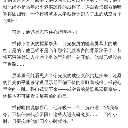
见到又是另外一回事，他以为自己可以不怵的，毕竟，他早
就已经不是当年那个老实憨厚的戒得了，连白希景都被他暗
算得团团转。一个行将就木大半截身子都入了土的戒空算个
鸟啊~！
可是，他还是忍不住心虚啊摔~！
戒得下意识的握紧拳头，目光狠厉的瞪着屏幕上的戒
空，是的，他已经不是当年那个沉默寡言的背景汉子了，从
将药液注射进入小净尘身体里的那一刻开始。他就已经没有
了退路……
屏幕里只能看见大半个光头的戒空突然抬起头来，沧桑
的目光似乎能够穿透显示器不偏不倚的直盯着戒得，戒得心
里突的一跳。强自镇定下来——戒空看的是监视器摄像头，
他根本不可能看见屏幕前的自己。
戒得暗自说服自己，他深吸一口气，沉声道，“传我命
令。不惜任何代价要阻止这些人进入研究所……，四个小
时。只要拖住他们四个小时就够。”