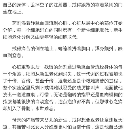
自己的身体，丢掉空了的注射器，戒得踉跄的靠着紧闭的门
坐在地上。
药剂混着静脉血回流到心脏，心脏从最中心的部位开始
分解，每一个细胞消亡的同时都有一个新生细胞取代，新生
细胞老化分解又由更年轻的细胞取代。
戒得痛苦的倒在地上，蜷缩着捂着胸口，浑身颤抖，缺
血到窒息。
心脏重塑以后，残留的药剂通过动脉血管流经身体的每
一个角落，细胞从新生老化到消失，这一代谢的过程被加快
了十倍、百倍、甚至千倍，返老还童是个艰难痛苦的过程，
整个实验室里只剩下戒得难以忍受的凄厉惨叫声，地面被他
挠出一道道血痕，可惜，无论是翻转的指甲还是血肉模糊的
指腹都能很快的自动愈合，连点疤痕都不留，但那锥心之痛
却刻入了骨髓，永世难忘。
母亲的阵痛带来婴儿的新生，戒得想要返老还童违反天
道，其痛苦可比女人分娩要更可怕百倍千倍，这是他自己选