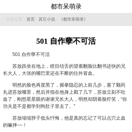
都市呆萌录
当前位置：
首页
›
其它小说
›
《都市呆萌录》
501 自作孽不可活
501 自作孽不可活
苏放跌坐在地上，瞠目结舌的望着翻脸比翻书还快的兄
长大人，大张的嘴巴里还在不断的往外冒血。
明然的脸色再度黑了，握拳隐忍的上前几步，塞了颗药
丸进苏放嘴里，然后并指在他身上戳了几下，苏放立刻不吐
血了，刚想星星眼的谢谢兄长大人，明然却阴着脸狞笑，“你
功夫是不是都学到狗肚子里去了。”
苏放缩缩脖子低头忏悔，他是真的忘记了可以点穴止血
的嘛摔~~！