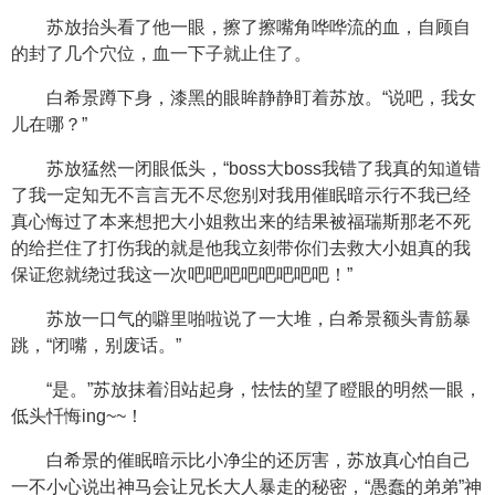
苏放抬头看了他一眼，擦了擦嘴角哗哗流的血，自顾自
的封了几个穴位，血一下子就止住了。
白希景蹲下身，漆黑的眼眸静静盯着苏放。“说吧，我女
儿在哪？”
苏放猛然一闭眼低头，“boss大boss我错了我真的知道错
了我一定知无不言言无不尽您别对我用催眠暗示行不我已经
真心悔过了本来想把大小姐救出来的结果被福瑞斯那老不死
的给拦住了打伤我的就是他我立刻带你们去救大小姐真的我
保证您就绕过我这一次吧吧吧吧吧吧吧吧！”
苏放一口气的噼里啪啦说了一大堆，白希景额头青筋暴
跳，“闭嘴，别废话。”
“是。”苏放抹着泪站起身，怯怯的望了瞪眼的明然一眼，
低头忏悔ing~~！
白希景的催眠暗示比小净尘的还厉害，苏放真心怕自己
一不小心说出神马会让兄长大人暴走的秘密，“愚蠢的弟弟”神