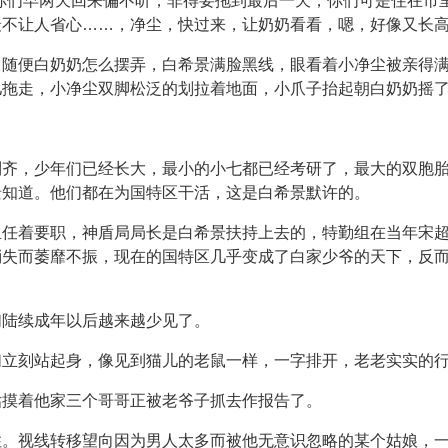
你们早两天回来偏不听，非得要拖到最后一天，你们可是住在市
不让人省心……，净尘，快过来，让奶奶看看，嗯，好像又长高了
，随便白奶奶怎么摆弄，白希景满脸黑线，眼看着小净尘被亲得
儿拖走，小净尘双脚松泛的划拉着地面，小爪子抬起朝白奶奶摇
到齐，少年们已经长大，最小的小七都已经考研了，最大的双胞
景知道。他们都在为国特区干活，这是白希景默许的。
担任着要职，神盾局局长是白希景扶持上去的，特勤组在当年宋
消失而萎靡不振，现在的国特区几乎变成了白家少爷的天下，反
们陆续成年以后越来越少见了。
立刻站起身，像见到猫儿的老鼠一样，一字排开，老老实实的行礼
估摸着他家三个哥哥正被老爷子抓去作报告了。
住。视线转移望向因为男人太多而被他无意识忽略的某个姑娘，