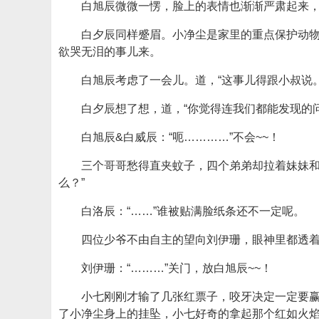
白旭辰微微一愣，脸上的表情也渐渐严肃起来
白夕辰同样蹙眉。小净尘是家里的重点保护动
欲哭无泪的事儿来。
白旭辰考虑了一会儿。道，“这事儿得跟小叔说。
白夕辰想了想，道，“你觉得连我们都能发现的
白旭辰&白威辰：“呃…………”不会~~！
三个哥哥愁得直夹蚊子，四个弟弟却拉着妹妹和
么？”
白洛辰：“……”谁被贴满脸纸条还不一定呢。
四位少爷不由自主的望向刘伊珊，眼神里都透
刘伊珊：“………”关门，放白旭辰~~！
小七刚刚才输了几张红票子，咬牙决定一定要
了小净尘身上的挂坠，小七好奇的拿起那个红如火焰