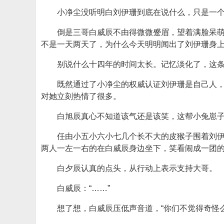
小净尘没听明白刘伊珊到底在说什么，只是一
倒是三哥白威辰不由得微微蹙眉，望着满脸呆
不是一天两天了，为什么今天明明闻出了刘伊珊身
别说什么十四年的时间太长。记忆淡化了，这
既然通过了小净尘的权威认证刘伊珊是自己人
对她立刻热情了很多。
白旭辰真心不知道该气还是该笑，这帮小兔崽
任由小五小六小七几个长不大的皮猴子围着刘
两人一左一右的在白威辰身边坐下，笑看闹成一团的
白夕辰认真的点头，从行动上表示支持大哥。
白威辰：“……”
想了想，白威辰压低声音道，“你们不觉得奇怪