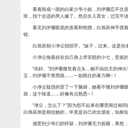
看着闹成一团的白家少爷小姐，刘伊珊忍不住
班，找个合适的男人嫁了。然后生儿育女，过完平
看见刘伊珊眼底的羡慕和恍惚，白旭辰伸手揽
错。
白旭辰朝小净尘招招手。“妹子，过来。这是你
小净尘拖着挂在自己身上求安慰的小七，坚挺的
“你好。”刘伊珊微笑着点头，她不由自主的伸
五，刘伊珊不禁黑线……一如既往的暴力啊~！
小净尘疑惑的歪了一下脑袋，她看不懂刘伊珊
袋，这个味道……好像有点熟悉~！
“净尘，怎么了？”因为想不起来在哪里闻过相
白旭辰倒是相信她的，毕竟是自己的女朋友，知根
感受到少爷们的怀疑，刘伊珊无力抚额，果然，