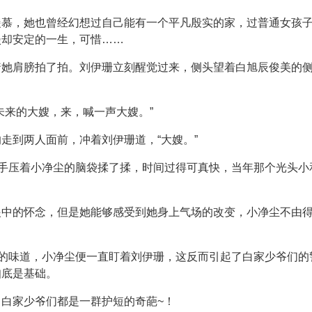
羡慕，她也曾经幻想过自己能有一个平凡殷实的家，过普通女孩
淡却安定的一生，可惜……
着她肩膀拍了拍。刘伊珊立刻醒觉过来，侧头望着白旭辰俊美的
未来的大嫂，来，喊一声大嫂。”
走到两人面前，冲着刘伊珊道，“大嫂。”
出手压着小净尘的脑袋揉了揉，时间过得可真快，当年那个光头
眼中的怀念，但是她能够感受到她身上气场的改变，小净尘不由
同的味道，小净尘便一直盯着刘伊珊，这反而引起了白家少爷们
知底是基础。
白家少爷们都是一群护短的奇葩~！