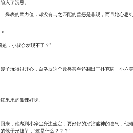
，陷入了沉思。
物，爆表的武力值，却没有与之匹配的善恶是非观，而且她心思
”
问题，小叔会发现不了？”
嫂子玩得很开心，白洛辰这个败类甚至还翻出了扑克牌，小六笑
着红果果的狐狸奸味。
赢回来，他爬到小净尘身边坐定，要好好的沾沾赌神的喜气，他
的骰子形挂坠，“这是什么？？？”