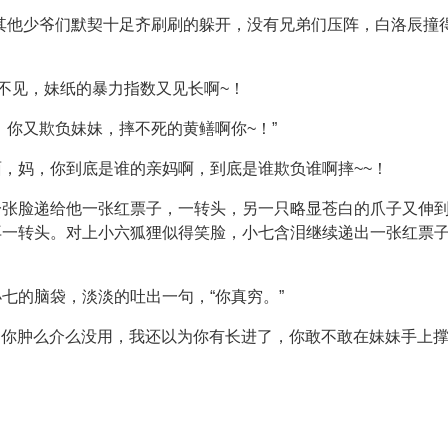
里，其他少爷们默契十足齐刷刷的躲开，没有兄弟们压阵，白洛辰
间不见，妹纸的暴力指数又见长啊~！
，你又欺负妹妹，摔不死的黄鳝啊你~！”
，妈，你到底是谁的亲妈啊，到底是谁欺负谁啊摔~~！
一张脸递给他一张红票子，一转头，另一只略显苍白的爪子又伸
再一转头。对上小六狐狸似得笑脸，小七含泪继续递出一张红票
七的脑袋，淡淡的吐出一句，“你真穷。”
哥，你肿么介么没用，我还以为你有长进了，你敢不敢在妹妹手上