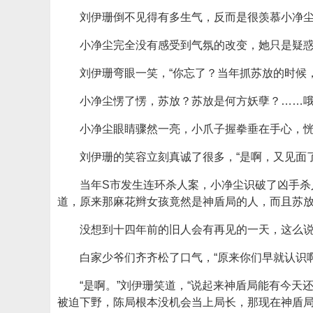
刘伊珊倒不见得有多生气，反而是很羡慕小净
小净尘完全没有感受到气氛的改变，她只是疑惑
刘伊珊弯眼一笑，“你忘了？当年抓苏放的时候
小净尘愣了愣，苏放？苏放是何方妖孽？……
小净尘眼睛骤然一亮，小爪子握拳垂在手心，恍
刘伊珊的笑容立刻真诚了很多，“是啊，又见面了
当年S市发生连环杀人案，小净尘识破了凶手杀
道，原来那麻花辫女孩竟然是神盾局的人，而且苏
没想到十四年前的旧人会有再见的一天，这么
白家少爷们齐齐松了口气，“原来你们早就认识啊
“是啊。”刘伊珊笑道，“说起来神盾局能有今
被迫下野，陈局根本没机会当上局长，那现在神盾局