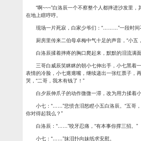
“啊~~~”白洛辰一个不察整个人都摔进沙发
在地上瞎哼哼。
现场一片死寂，白家少爷们：“………”一段时
厨房里传来二伯母卓梅中气十足的声音，“小五
白洛辰揉着摔疼的胸口爬起来，默默的泪流满面
三哥白威辰笑眯眯的朝小七伸出手，小七黑着
表情的冷脸，小七瘪瘪嘴，继续递出一张红票子，
哭，“二哥，我木有钱了！”
白夕辰伸爪子的动作微微一滞，改为用力揉着小
小七：“……”悲愤含泪怒瞪小五白洛辰。“五
你对得起我么？”
白洛辰：“……”咬牙忍痛，“有本事你撑三招。”
小七：“……”抹泪扑向妹纸求安慰。