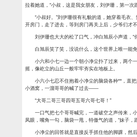
拉着她道，“小叔，这是我女朋友，刘伊珊，第一次
“小叔好。”刘伊珊很有礼貌的道，她穿着毛衣
开房门，走了进去，等到房门再关上后，少爷们才
刘伊珊也大大的松了口气，冲白旭辰小声道，“
白旭辰笑了笑，没说什么，这个世界上唯一能
小六和小七一边一个朝小净尘扑了过来，两个
摇，像屹立的山丘一般牢牢夯实在地板上。
小六小七忍不住抱着小净尘的脑袋各种**，直
小酒窝，一溜哥哥的喊了过去——
“大哥二哥三哥四哥五哥六哥七哥！”
一口气把七个哥哥喊完，一道破空之声传来，小
凤眼，嘴角一勾，脑袋一甩，特傲气的道，“妹子，
小净尘的回答就是直接反手抓住他的脚踝，然