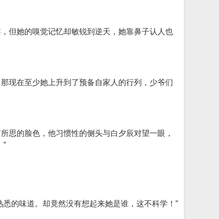
零，但她的嗅觉记忆却敏锐到逆天，她靠鼻子认人也
，那现在至少她上升到了预备自家人的行列，少爷们
有所思的脸色，他习惯性的侧头与白夕辰对望一眼，
”
熟悉的味道。却竟然没有想起来她是谁，这不科学！”