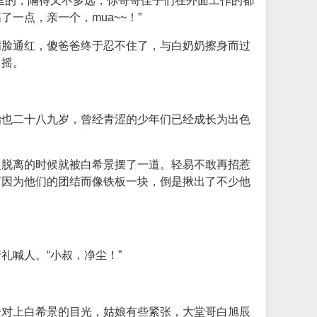
里的，隔得又不多远，你哥哥侄子们在外面工作的都
一点，亲一个，mua~~！”
满脸通红，傻爸爸终于忍不住了，与白奶奶擦身而过
了摇。
胎也二十八九岁，曾经青涩的少年们已经成长为出色
超脱离的时候就被白希景摆了一道。轻易不敢再招惹
而因为他们的团结而像铁板一块，倒是揪出了不少他
喊人。“小叔，净尘！”
一对上白希景的目光，姑娘有些紧张，大堂哥白旭辰