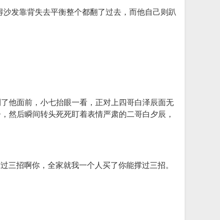
撞得沙发靠背失去平衡整个都翻了过去，而他自己则趴
到了他面前，小七抬眼一看，正对上四哥白泽辰面无
子，然后瞬间转头死死盯着表情严肃的二哥白夕辰，
撑过三招啊你，全家就我一个人买了你能撑过三招。