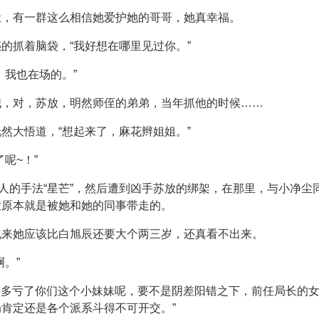
尘，有一群这么相信她爱护她的哥哥，她真幸福。
的抓着脑袋，“我好想在哪里见过你。”
，我也在场的。”
哦，对，苏放，明然师侄的弟弟，当年抓他的时候……
然大悟道，“想起来了，麻花辫姐姐。”
呢~！”
人的手法“星芒”，然后遭到凶手苏放的绑架，在那里，与小净尘
放原本就是被她和她的同事带走的。
说来她应该比白旭辰还要大个两三岁，还真看不出来。
。”
天还多亏了你们这个小妹妹呢，要不是阴差阳错之下，前任局长的
肯定还是各个派系斗得不可开交。”