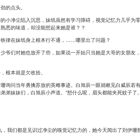
个劲的点头。
萌的小净尘陷入沉思，妹纸虽然有学习障碍，视觉记忆力几乎为
上熟悉的味道，却没能想起来她是谁？？
条铁律在妹纸身上根本行不通，……哪里出了问题？
，少爷们对她也放开了些，如果说一开始只当她是大哥的女朋友
子，根本就是欠收拾。
伊珊询问当年勇擒苏放的英雌事迹。白旭辰一眼就瞅见白威辰若
弟弟妹妹们，白旭辰小声道。“想什么呢，眉头都能夹死蚊子了。
么，我们都是见识过净尘的嗅觉记忆力的，她今天闻出了刘伊珊