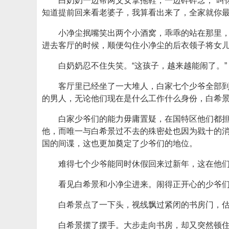
白奶奶一边帮两父女拿拖鞋，一边碎碎念，“叫
知道提前回来看老婆子，我算看出来了，全家就你最
小净尘抿嘴笑出两个小酒窝，乖乖的站在那里
进去客厅的时候，顺便勾住小净尘的后衣领子将女
白奶奶忍不住失笑。“这孩子，越来越能闹了。”
客厅里已经坐了一大堆人，白家七个少爷全部
的男人，无论他们现在是什么工作什么身份，白希
白家少爷们的能力毋庸置疑，在国特区他们都
他，而唯一与白希景过不去的殊密处也因为戥十的
国的间谍，这也更加奠定了少爷们的地位。
难得七个少爷能同时休假回来过新年，这在他
看见白希景和小净尘进来。闹得正开心的少爷们
白希景点了一下头，视线飘过紧闭的书房门，
白希景摆了摆手。大步走向书房，却又突然顿