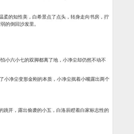
种温柔的知性美，白希景点了点头，转身走向书房，拧
虚弱的倒回沙发里。
哪怕小六小七的双脚都离了地，小净尘却仍然不动不
惯了小净尘变形金刚的本质，小净尘抿着小嘴露出两个
迭的跳开，露出偷袭的小五，白洛辰瞪着白家标志性的