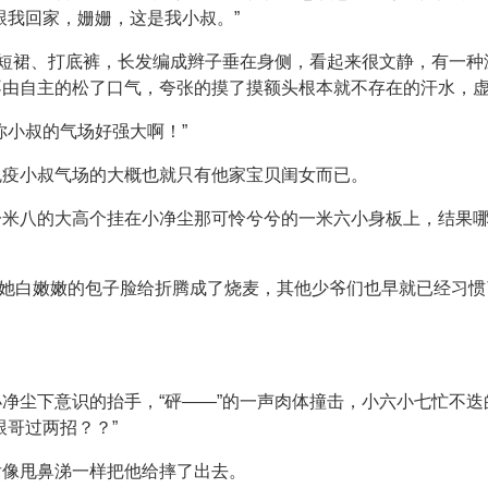
跟我回家，姗姗，这是我小叔。”
、短裙、打底裤，长发编成辫子垂在身侧，看起来很文静，有一
不由自主的松了口气，夸张的摸了摸额头根本就不存在的汗水，
你小叔的气场好强大啊！”
免疫小叔气场的大概也就只有他家宝贝闺女而已。
一米八的大高个挂在小净尘那可怜兮兮的一米六小身板上，结果
把她白嫩嫩的包子脸给折腾成了烧麦，其他少爷们也早就已经习
净尘下意识的抬手，“砰——”的一声肉体撞击，小六小七忙不
跟哥过两招？？”
后像甩鼻涕一样把他给摔了出去。